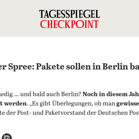
er Spree: Pakete sollen in Berlin b
edig … und bald auch Berlin?
Noch in diesem Jah
rt werden
. „Es gibt Überlegungen, ob man
gewisse
te der Post- und Paketvorstand der Deutschen Po
n
atsApp teilen
per E-Mail teilen
Artikel aufrufen