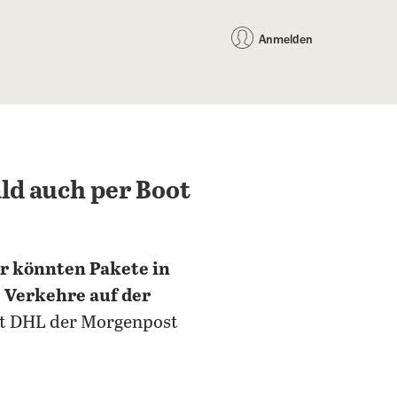
auf Facebook teilen
auf X teilen
per WhatsApp teilen
per E-Mail teilen
Artikel au
Teilen:
Anmelden
ald auch per Boot
r könnten Pakete in
 Verkehre auf der
st DHL der Morgenpost