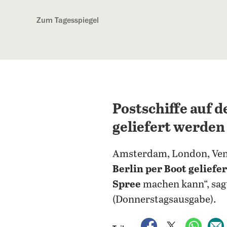
Kostenlos anmelden
Zum Tagesspiegel
Postschiffe auf d
geliefert werden
Amsterdam, London, Ven
Berlin per Boot geliefe
Spree
machen kann“, sag
(Donnerstagsausgabe).
auf Facebook teile
auf X teilen
per Wh