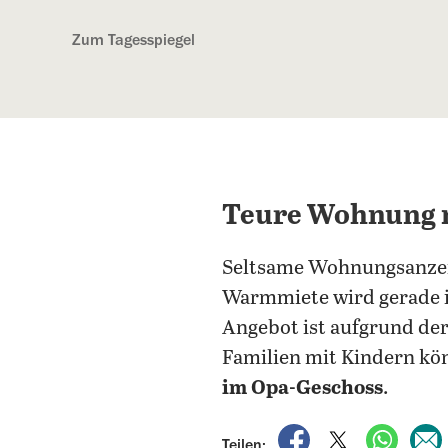
Kostenlos anmelden
Zum Tagesspiegel
Teure Wohnung n
Seltsame Wohnungsanzei
Warmmiete wird gerade 
Angebot ist aufgrund de
Familien mit Kindern kön
im Opa-Geschoss
.
auf Facebook teile
auf X teilen
per Wh
Teilen: