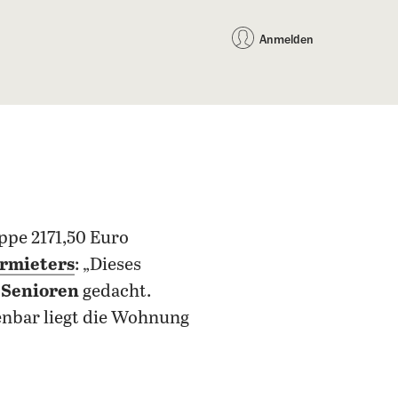
auf Facebook teilen
auf X teilen
per WhatsApp teilen
per E-Mail teilen
Artikel au
Teilen:
Anmelden
ppe 2171,50 Euro
rmieters
: „Dieses
 Senioren
gedacht.
fenbar liegt die Wohnung