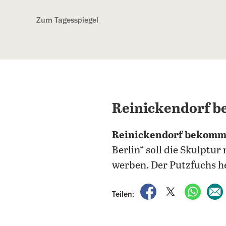
Kostenlos anmelden
Zum Tagesspiegel
Reinickendorf 
Reinickendorf bekommt
Berlin“ soll die Skulptu
werben. Der Putzfuchs he
auf Facebook teile
auf X teilen
per Wh
Teilen: