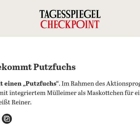
bekommt Putzfuchs
 einen „Putzfuchs“
. Im Rahmen des Aktionspr
r mit integriertem Mülleimer als Maskottchen für 
ißt Reiner.
n
atsApp teilen
per E-Mail teilen
Artikel aufrufen