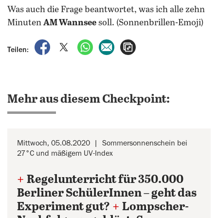
Was auch die Frage beantwortet, was ich alle zehn
Minuten
AM Wannsee
soll. (Sonnenbrillen-Emoji)
auf Facebook teilen
auf X teilen
per WhatsApp teilen
per E-Mail teilen
Artikel aufrufen
Teilen:
Mehr aus diesem Checkpoint:
Mittwoch, 05.08.2020
Sommersonnenschein bei
27°C und mäßigem UV-Index
+
Regelunterricht für 350.000
Berliner SchülerInnen – geht das
Experiment gut?
+
Lompscher-