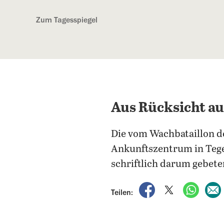
Kostenlos anmelden
Zum Tagesspiegel
Aus Rücksicht au
Die vom Wachbataillon 
Ankunftszentrum in Teg
schriftlich darum gebete
auf Facebook teile
auf X teilen
per Wh
Teilen: