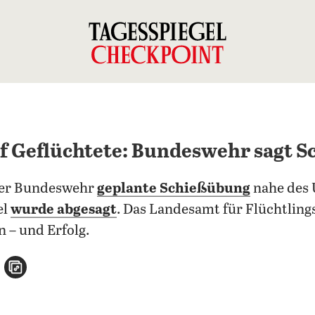
f Geflüchtete: Bundeswehr sagt 
der Bundeswehr
geplante Schießübung
nahe des 
el
wurde abgesagt
. Das Landesamt für Flüchtling
n – und Erfolg.
n
atsApp teilen
per E-Mail teilen
Artikel aufrufen