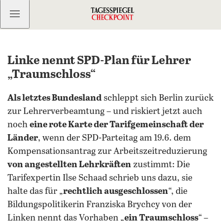
Kostenlos anmelden
Linke nennt SPD-Plan für Lehrer
„Traumschloss“
Als letztes Bundesland
schleppt sich Berlin zurück
zur Lehrerverbeamtung – und riskiert jetzt auch
noch
eine rote Karte der Tarifgemeinschaft der
Länder
, wenn der SPD-Parteitag am 19.6. dem
Kompensationsantrag zur Arbeitszeitreduzierung
von angestellten Lehrkräften
zustimmt: Die
Tarifexpertin Ilse Schaad schrieb uns dazu, sie
halte das für „
rechtlich ausgeschlossen
“, die
Bildungspolitikerin Franziska Brychcy von der
Linken nennt das Vorhaben „
ein Traumschloss
“ –