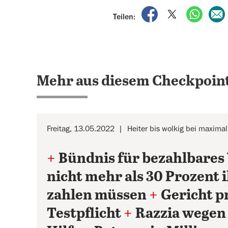
auf Facebook teile
auf X teilen
per Wh
Teilen:
Mehr aus diesem Checkpoint
Freitag, 13.05.2022
Heiter bis wolkig bei maxima
+
Bündnis für bezahlbares
nicht mehr als 30 Prozent
zahlen müssen
+
Gericht p
Testpflicht
+
Razzia wegen