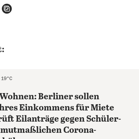
n
atsApp teilen
per E-Mail teilen
Artikel aufrufen
:
l 19°C
 Wohnen: Berliner sollen
 ihres Einkommens für Miete
rüft Eilanträge gegen Schüler-
 mutmaßlichen Corona-