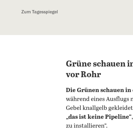
Kostenlos anmelden
Zum Tagesspiegel
Grüne schauen in
vor Rohr
Die Grünen schauen in 
während eines Ausflugs 
Gebel knallgelb gekleide
„das ist keine Pipeline“
zu installieren“.