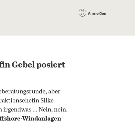
auf Facebook teilen
auf X teilen
per WhatsApp teilen
per E-Mail teilen
Artikel au
Teilen:
Anmelden
in Gebel posiert
sberatungsrunde, aber
aktionschefin Silke
 irgendwas … Nein, nein,
ffshore-Windanlagen