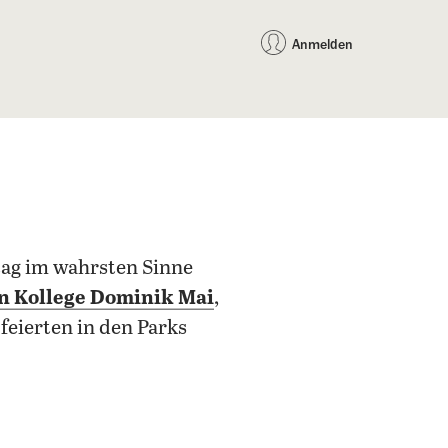
auf Facebook teilen
auf X teilen
per WhatsApp teilen
per E-Mail teilen
Artikel au
Teilen:
Anmelden
ertag im wahrsten Sinne
n Kollege Dominik Mai
,
feierten in den Parks