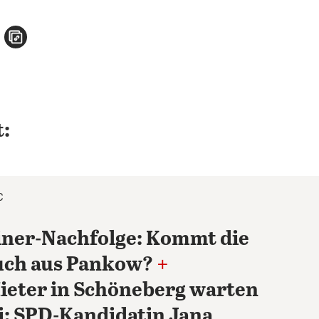
n
atsApp teilen
per E-Mail teilen
Artikel aufrufen
:
C
iner-Nachfolge: Kommt die
uch aus Pankow?
+
ieter in Schöneberg warten
i: SPD-Kandidatin Jana