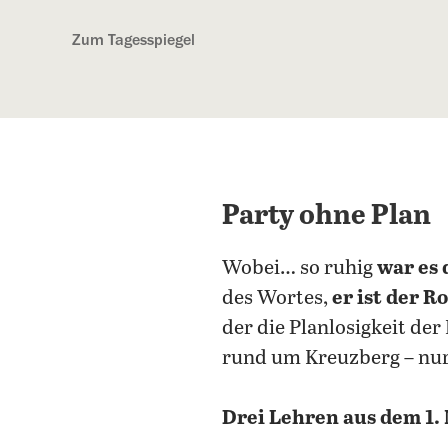
Kostenlos anmelden
Zum Tagesspiegel
Party ohne Plan
Wobei… so ruhig
war es 
des Wortes,
er ist der R
der die Planlosigkeit de
rund um Kreuzberg – nur
Drei Lehren aus dem 1.