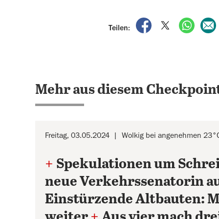
auf Facebook teile
auf X teilen
per Wh
Teilen:
Mehr aus diesem Checkpoint
Freitag, 03.05.2024
Wolkig bei angenehmen 23°
+
Spekulationen um Schre
neue Verkehrssenatorin a
Einstürzende Altbauten: M
weiter
+
Aus vier mach dre