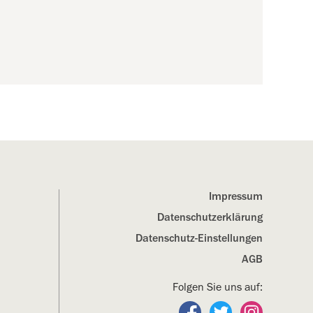
Impressum
Datenschutz­erklärung
Datenschutz-Einstellungen
AGB
Folgen Sie uns auf:
Folgen Sie uns auf Fa
Folgen Sie uns a
Folgen Sie