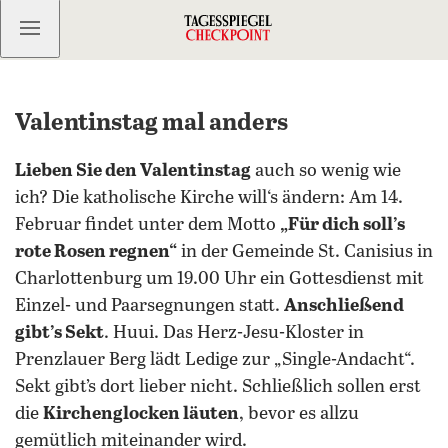
Kostenlos anmelden
Valentinstag mal anders
Lieben Sie den Valentinstag
auch so wenig wie
ich? Die katholische Kirche will‘s ändern: Am 14.
Februar findet unter dem Motto
„Für dich soll’s
rote Rosen regnen“
in der Gemeinde St. Canisius in
Charlottenburg um 19.00 Uhr ein Gottesdienst mit
Einzel- und Paarsegnungen statt.
Anschließend
gibt’s Sekt
. Huui. Das Herz-Jesu-Kloster in
Prenzlauer Berg lädt Ledige zur „Single-Andacht“.
Sekt gibt’s dort lieber nicht. Schließlich sollen erst
die
Kirchenglocken läuten
, bevor es allzu
gemütlich miteinander wird.