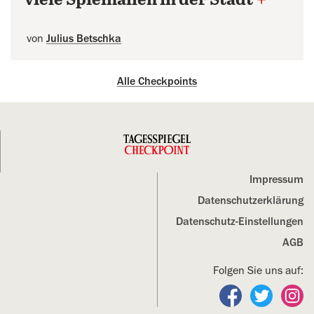
viele Spielhallen in der Stadt
+
von
Julius Betschka
Alle Checkpoints
Impressum
Datenschutz­erklärung
Datenschutz-Einstellungen
AGB
Folgen Sie uns auf:
Folgen Sie un
Folgen S
Fo