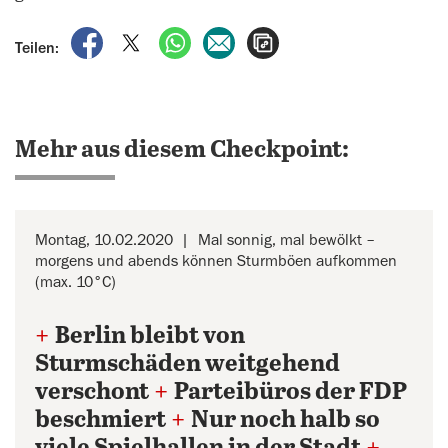
auf Facebook teilen
auf X teilen
per WhatsApp teilen
per E-Mail teilen
Artikel aufrufen
Teilen:
Mehr aus diesem Checkpoint:
Montag, 10.02.2020
Mal sonnig, mal bewölkt –
morgens und abends können Sturmböen aufkommen
(max. 10°C)
+
Berlin bleibt von
Sturmschäden weitgehend
verschont
+
Parteibüros der FDP
beschmiert
+
Nur noch halb so