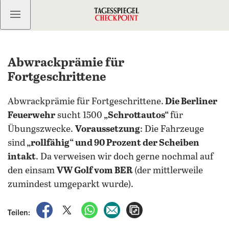
Kostenlos anmelden
Abwrackprämie für
Fortgeschrittene
Abwrackprämie für Fortgeschrittene.
Die Berliner
Feuerwehr
sucht 1500
„Schrottautos“
für
Übungszwecke.
Voraussetzung
: Die Fahrzeuge
sind
„rollfähig“ und 90 Prozent der Scheiben
intakt
. Da verweisen wir doch gerne nochmal auf
den einsam
VW Golf vom BER
(der mittlerweile
zumindest umgeparkt wurde).
auf Facebook teilen
auf X teilen
per WhatsApp teilen
per E-Mail teilen
Artikel aufrufen
Teilen: