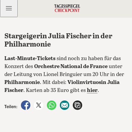
Kostenlos anmelden
Stargeigerin Julia Fischer in der
Philharmonie
Last-Minute-Tickets
sind noch zu haben für das
Konzert des
Orchestre National de France
unter
der Leitung von Lionel Bringuier um 20 Uhr in der
Philharmonie
. Mit dabei:
Violinvirtuosin Julia
Fischer
. Karten ab 35 Euro gibt es
hier
.
auf Facebook teilen
auf X teilen
per WhatsApp teilen
per E-Mail teilen
Artikel aufrufen
Teilen: