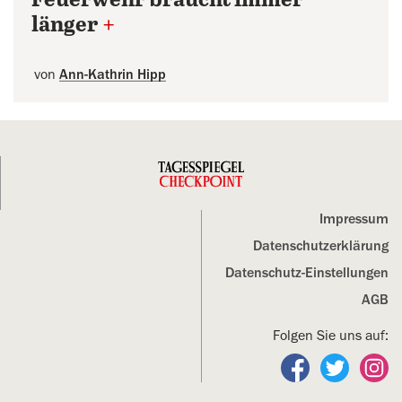
Feuerwehr braucht immer
länger
+
von
Ann-Kathrin Hipp
Impressum
Datenschutz­erklärung
Datenschutz-Einstellungen
AGB
Folgen Sie uns auf:
Folgen Sie un
Folgen S
Fo