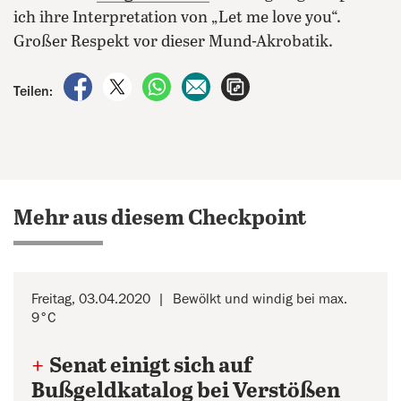
ich ihre Interpretation von „Let me love you“.
Großer Respekt vor dieser Mund-Akrobatik.
auf Facebook teilen
auf X teilen
per WhatsApp teilen
per E-Mail teilen
Artikel aufrufen
Teilen:
Mehr aus diesem Checkpoint
Freitag, 03.04.2020
Bewölkt und windig bei max.
9°C
+
Senat einigt sich auf
Bußgeldkatalog bei Verstößen