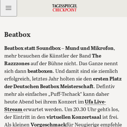
Kostenlos anmelden
Beatbox
Beatbox statt Soundbox
–
Mund und Mikrofon
,
mehr brauchen die Künstler der Band
The
Razzzones
auf der Bühne nicht. Das Ganze nennt
sich dann
beatboxen
. Und damit sind sie ziemlich
erfolgreich, letztes Jahr holten sie den
ersten Platz
der Deutschen Beatbox Meisterschaft
. Defintiv
mehr als einfaches „Puff-Tschack“ kann daher
heute Abend bei ihrem Konzert im
Ufa Live-
Stream
erwartet werden.
Um 20.30 Uhr geht’s los,
der Eintritt in den
virtuellen Konzertsaal
ist frei.
Als kleinen
Vorgeschmack
für Neugierige empfehle