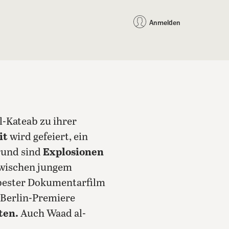
auf Facebook teilen
auf X teilen
per WhatsApp teilen
per E-Mail teilen
Artikel au
Teilen:
Anmelden
l-Kateab zu ihrer
it
wird gefeiert, ein
rund sind
Explosionen
zwischen jungem
 bester Dokumentarfilm
Berlin-Premiere
ten.
Auch Waad al-