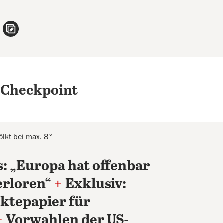
n
atsApp teilen
per E-Mail teilen
Artikel aufrufen
 Checkpoint
lkt bei max. 8°
s: „Europa hat offenbar
erloren“
+
Exklusiv:
ktepapier für
+
Vorwahlen der US-