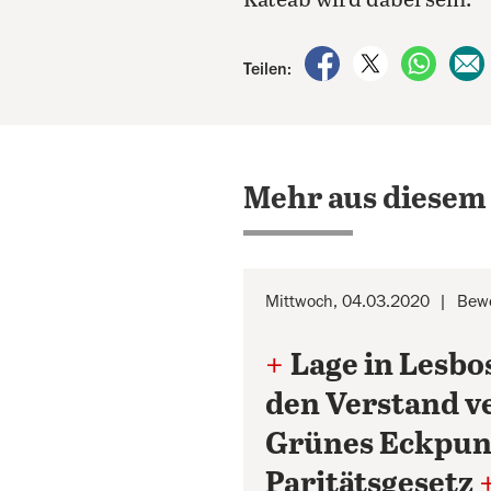
Kateab wird dabei sein.
auf Facebook teile
auf X teilen
per Wh
Teilen:
Mehr aus diesem
Mittwoch, 04.03.2020
Bewö
+
Lage in Lesbo
den Verstand v
Grünes Eckpun
Paritätsgesetz