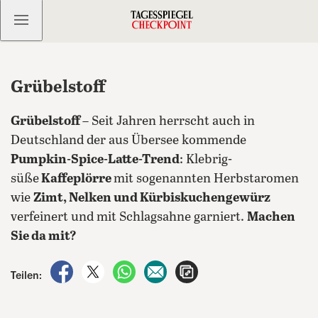
Kostenlos anmelden
Grübelstoff
Grübelstoff
– Seit Jahren herrscht auch in
Deutschland der aus Übersee kommende
Pumpkin-Spice-Latte-Trend
: Klebrig-
süße
Kaffeplörre
mit sogenannten Herbstaromen
wie
Zimt, Nelken und Kürbiskuchengewürz
verfeinert und mit Schlagsahne garniert.
Machen
Sie da mit?
auf Facebook teilen
auf X teilen
per WhatsApp teilen
per E-Mail teilen
Artikel aufrufen
Teilen: