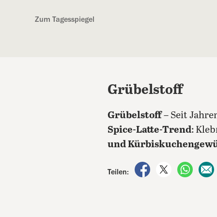
Kostenlos anmelden
Zum Tagesspiegel
Grübelstoff
Grübelstoff
– Seit Jahr
Spice-Latte-Trend
: Kle
und Kürbiskuchengew
auf Facebook teile
auf X teilen
per Wh
Teilen: