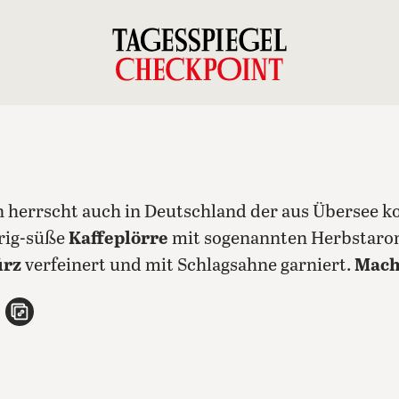
en herrscht auch in Deutschland der aus Überse
brig-süße
Kaffeplörre
mit sogenannten Herbstar
ürz
verfeinert und mit Schlagsahne garniert.
Mach
n
atsApp teilen
per E-Mail teilen
Artikel aufrufen