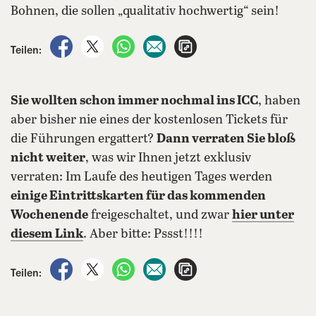
Bohnen, die sollen „qualitativ hochwertig“ sein!
auf Facebook teilen
auf X teilen
per WhatsApp teilen
per E-Mail teilen
Artikel aufrufen
Teilen:
Sie wollten schon immer nochmal ins ICC
, haben
aber bisher nie eines der kostenlosen Tickets für
die Führungen ergattert?
Dann verraten Sie bloß
nicht weiter
, was wir Ihnen jetzt exklusiv
verraten: Im Laufe des heutigen Tages werden
einige Eintrittskarten für das kommenden
Wochenende
freigeschaltet, und zwar
hier unter
diesem Link
. Aber bitte: Pssst!!!!
auf Facebook teilen
auf X teilen
per WhatsApp teilen
per E-Mail teilen
Artikel aufrufen
Teilen: