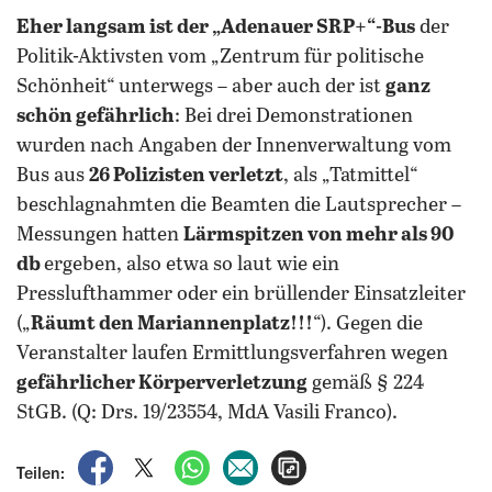
Eher langsam ist der „Adenauer SRP+“-Bus
der
Politik-Aktivsten vom „Zentrum für politische
Schönheit“ unterwegs – aber auch der ist
ganz
schön gefährlich
: Bei drei Demonstrationen
wurden nach Angaben der Innenverwaltung vom
Bus aus
26 Polizisten verletzt
, als „Tatmittel“
beschlagnahmten die Beamten die Lautsprecher –
Messungen hatten
Lärmspitzen von mehr als 90
db
ergeben, also etwa so laut wie ein
Presslufthammer oder ein brüllender Einsatzleiter
(„
Räumt den Mariannenplatz!!!
“). Gegen die
Veranstalter laufen Ermittlungsverfahren wegen
gefährlicher Körperverletzung
gemäß § 224
StGB.
(Q: Drs. 19/23554, MdA Vasili Franco).
auf Facebook teilen
auf X teilen
per WhatsApp teilen
per E-Mail teilen
Artikel aufrufen
Teilen: