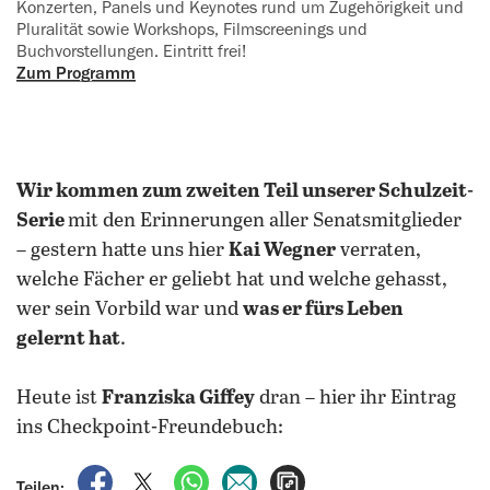
Konzerten, Panels und Keynotes rund um ‍Zugehörigkeit und
Pluralität sowie Workshops, Filmscreenings und
‍Buchvorstellungen. Eintritt frei!
Zum Programm
Wir kommen zum zweiten Teil unserer Schulzeit-
Serie
mit den Erinnerungen aller Senatsmitglieder
– gestern hatte uns hier
Kai Wegner
verraten,
welche Fächer er geliebt hat und welche gehasst,
wer sein Vorbild war und
was er fürs Leben
gelernt hat
.
Heute ist
Franziska Giffey
dran – hier ihr Eintrag
ins Checkpoint-Freundebuch:
auf Facebook teilen
auf X teilen
per WhatsApp teilen
per E-Mail teilen
Artikel aufrufen
Teilen: