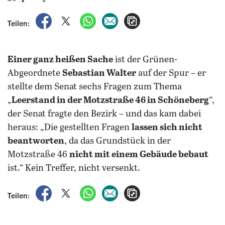
auf Facebook teilen
auf X teilen
per WhatsApp teilen
per E-Mail teilen
Artikel aufrufen
Teilen:
Einer ganz heißen Sache
ist der Grünen-
Abgeordnete
Sebastian Walter
auf der Spur – er
stellte dem Senat sechs Fragen zum Thema
„
Leerstand in der Motzstraße 46 in Schöneberg
“,
der Senat fragte den Bezirk – und das kam dabei
heraus: „Die gestellten Fragen
lassen sich nicht
beantworten
, da das Grundstück in der
Motzstraße 46
nicht mit einem Gebäude bebaut
ist.“ Kein Treffer, nicht versenkt.
auf Facebook teilen
auf X teilen
per WhatsApp teilen
per E-Mail teilen
Artikel aufrufen
Teilen: