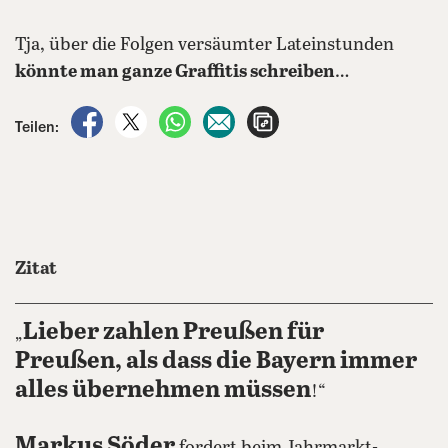
Tja, über die Folgen versäumter Lateinstunden
könnte man ganze Graffitis schreiben
…
auf Facebook teilen
auf X teilen
per WhatsApp teilen
per E-Mail teilen
Artikel aufrufen
Teilen:
Zitat
Lieber zahlen Preußen für
„
Preußen, als dass die Bayern immer
alles übernehmen müssen
!“
Markus Söder