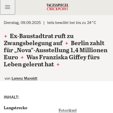
Kostenlos anmelden
Dienstag, 09.09.2025
teils bewölkt bei bis zu 24°C
+
Ex-Baustadtrat ruft zu
Zwangsbelegung auf
+
Berlin zahlt
für „Nova“-Ausstellung 1,4 Millionen
Euro
+
Was Franziska Giffey fürs
Leben gelernt hat
+
von
Lorenz Maroldt
INHALT:
Langstrecke
Fotorätsel