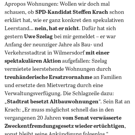
Apropos Wohnungen: Wollen wir doch mal
schauen, ob
SPD-Kandidat Steffen Krach
schon
erklärt hat, wie er ganz konkret den spekulativen
Leerstand…
nein, hat er nicht
. Dafür hat sich
gestern
Uwe Szelag
bei mir gemeldet – er war
Anfang der neunziger Jahre als Bau- und
Verkehrsstadtrat in Wilmersdorf
mit einer
spektakulären Aktion
aufgefallen: Szelag
vermietete leerstehende Wohnungen durch
treuhänderische Ersatzvornahme
an Familien
und ersetzte den Mietvertrag durch eine
Verwaltungsverfügung. Die Schlagzeile dazu:
„
Stadtrat besetzt Altbauwohnungen
“. Sein Rat an
Krach: „Er muss möglichst schnell das in den
vergangenen 20 Jahren
vom Senat verwässerte
Zweckentfremdungsgesetz wieder ertüchtigen
,
sonst bleibt seine Ankündigung folgenlos.“