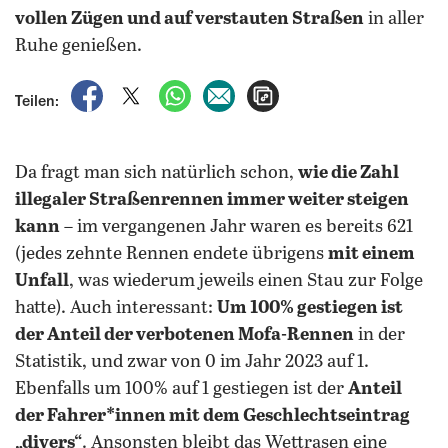
vollen Zügen und auf verstauten Straßen
in aller
Ruhe genießen.
auf Facebook teilen
auf X teilen
per WhatsApp teilen
per E-Mail teilen
Artikel aufrufen
Teilen:
Da fragt man sich natürlich schon,
wie die Zahl
illegaler Straßenrennen immer weiter steigen
kann
– im vergangenen Jahr waren es bereits 621
(jedes zehnte Rennen endete übrigens
mit einem
Unfall
, was wiederum jeweils einen Stau zur Folge
hatte). Auch interessant:
Um 100% gestiegen ist
der Anteil der verbotenen Mofa-Rennen
in der
Statistik, und zwar von 0 im Jahr 2023 auf 1.
Ebenfalls um 100% auf 1 gestiegen ist der
Anteil
der Fahrer*innen mit dem Geschlechtseintrag
„divers“
. Ansonsten bleibt das Wettrasen eine