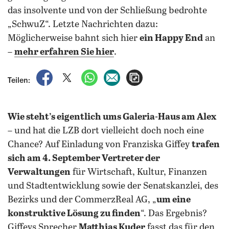
das insolvente und von der Schließung bedrohte
„SchwuZ“. Letzte Nachrichten dazu:
Möglicherweise bahnt sich hier
ein Happy End
an
–
mehr erfahren Sie hier
.
auf Facebook teilen
auf X teilen
per WhatsApp teilen
per E-Mail teilen
Artikel aufrufen
Teilen:
Wie steht’s eigentlich ums Galeria-Haus am Alex
– und hat die LZB dort vielleicht doch noch eine
Chance? Auf Einladung von Franziska Giffey
trafen
sich am 4. September Vertreter der
Verwaltungen
für Wirtschaft, Kultur, Finanzen
und Stadtentwicklung sowie der Senatskanzlei, des
Bezirks und der CommerzReal AG, „
um eine
konstruktive Lösung zu finden
“. Das Ergebnis?
Giffeys Sprecher
Matthias Kuder
fasst das für den