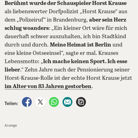
Berühmt wurde der Schauspieler Horst Krause
als liebenswerter Dorfpolizist „Horst Krause“ aus
dem „Polizeiruf“ in Brandenburg,
aber sein Herz
schlug woanders
: „Ein kleiner Ort wäre für mich
dauerhaft schwer auszuhalten, ich bin Stadtkind
durch und durch.
Meine Heimat ist Berlin
und
eine kleine Ostseeinsel“, sagte er mal. Krauses
Lebensmotto: „
Ich mache keinen Sport. Ich esse
lieber
.“ Zehn Jahre nach der Pensionierung seiner
Horst-Krause-Rolle ist der echte Horst Krause jetzt
im Alter von 83 Jahren gestorben
.
auf Facebook teilen
auf X teilen
per WhatsApp teilen
per E-Mail teilen
Artikel aufrufen
Teilen:
Anzeige