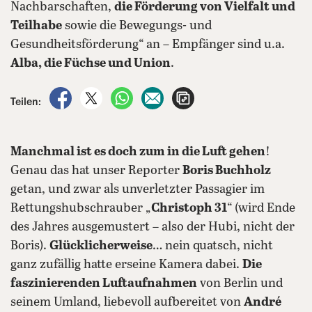
Nachbarschaften,
die Förderung von Vielfalt und
Teilhabe
sowie die Bewegungs- und
Gesundheitsförderung“ an – Empfänger sind u.a.
Alba, die Füchse und Union
.
auf Facebook teilen
auf X teilen
per WhatsApp teilen
per E-Mail teilen
Artikel aufrufen
Teilen:
Manchmal ist es doch zum in die Luft gehen
!
Genau das hat unser Reporter
Boris Buchholz
getan, und zwar als unverletzter Passagier im
Rettungshubschrauber „
Christoph 31
“ (wird Ende
des Jahres ausgemustert – also der Hubi, nicht der
Boris).
Glücklicherweise
… nein quatsch, nicht
ganz zufällig hatte erseine Kamera dabei.
Die
faszinierenden Luftaufnahmen
von Berlin und
seinem Umland, liebevoll aufbereitet von
André