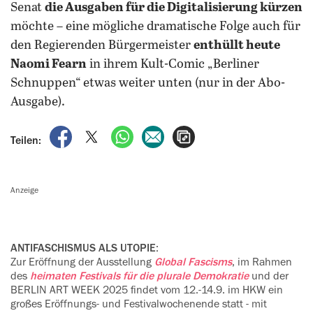
Senat
die Ausgaben für die Digitalisierung kürzen
möchte – eine mögliche dramatische Folge auch für
den Regierenden Bürgermeister
enthüllt heute
Naomi Fearn
in ihrem Kult-Comic „Berliner
Schnuppen“ etwas weiter unten (nur in der Abo-
Ausgabe).
auf Facebook teilen
auf X teilen
per WhatsApp teilen
per E-Mail teilen
Artikel aufrufen
Teilen:
Anzeige
ANTIFASCHISMUS ALS UTOPIE
:
Zur Eröffnung der Ausstellung
Global Fascisms
, im Rahmen
des
heimaten Festivals für die plurale Demokratie
und der
BERLIN ART WEEK 2025 findet vom 12.-14.9. im HKW ein
großes Eröffnungs- und Festivalwochenende statt - mit