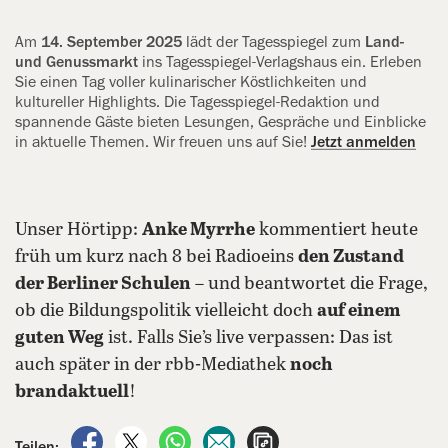
Am
14. September 2025
lädt der ‍Tagesspiegel zum
Land-
und Genussmarkt
ins Tagesspiegel-Verlagshaus ein. Erleben
Sie einen Tag voller ‍kulinarischer Köstlichkeiten und
kultureller Highlights. Die Tagesspiegel-Redaktion und
spannende Gäste bieten Lesungen, Gespräche und Einblicke
in aktuelle Themen. Wir freuen uns auf Sie!
Jetzt anmelden
Unser Hörtipp:
Anke Myrrhe
kommentiert heute
früh um kurz nach 8 bei Radioeins
den Zustand
der Berliner Schulen
– und beantwortet die Frage,
ob die Bildungspolitik vielleicht doch
auf einem
guten Weg
ist. Falls Sie’s live verpassen: Das ist
auch später in der rbb-Mediathek
noch
brandaktuell
!
auf Facebook teilen
auf X teilen
per WhatsApp teilen
per E-Mail teilen
Artikel aufrufen
Teilen: