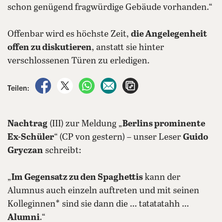
schon genügend fragwürdige Gebäude vorhanden.“
Offenbar wird es höchste Zeit,
die Angelegenheit
offen zu diskutieren
, anstatt sie hinter
verschlossenen Türen zu erledigen.
auf Facebook teilen
auf X teilen
per WhatsApp teilen
per E-Mail teilen
Artikel aufrufen
Teilen:
Nachtrag
(III) zur Meldung „
Berlins prominente
Ex-Schüler
“ (CP von gestern) – unser Leser
Guido
Gryczan
schreibt:
„
Im Gegensatz zu den Spaghettis
kann der
Alumnus auch einzeln auftreten und mit seinen
Kolleginnen* sind sie dann die … tatatatahh …
Alumni
.“