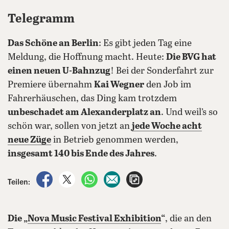
Telegramm
Das Schöne an Berlin
: Es gibt jeden Tag eine
Meldung, die Hoffnung macht. Heute:
Die BVG hat
einen neuen U-Bahnzug
! Bei der Sonderfahrt zur
Premiere übernahm
Kai Wegner
den Job im
Fahrerhäuschen, das Ding kam trotzdem
unbeschadet am Alexanderplatz an
. Und weil’s so
schön war, sollen von jetzt an
jede Woche acht
neue Züge
in Betrieb genommen werden,
insgesamt 140 bis Ende des Jahres
.
auf Facebook teilen
auf X teilen
per WhatsApp teilen
per E-Mail teilen
Artikel aufrufen
Teilen:
Die „
Nova Music Festival Exhibition
“
, die an den