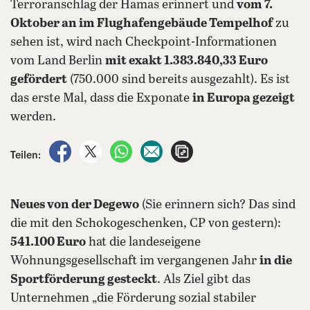
Terroranschlag der Hamas erinnert und
vom 7.
Oktober an im Flughafengebäude Tempelhof
zu
sehen ist, wird nach Checkpoint-Informationen
vom Land Berlin
mit exakt 1.383.840,33 Euro
gefördert
(750.000 sind bereits ausgezahlt). Es ist
das erste Mal, dass die Exponate
in Europa gezeigt
werden.
auf Facebook teilen
auf X teilen
per WhatsApp teilen
per E-Mail teilen
Artikel aufrufen
Teilen:
Neues von der Degewo
(Sie erinnern sich? Das sind
die mit den Schokogeschenken, CP von gestern):
541.100 Euro
hat die landeseigene
Wohnungsgesellschaft im vergangenen Jahr
in die
Sportförderung gesteckt
. Als Ziel gibt das
Unternehmen „die Förderung sozial stabiler