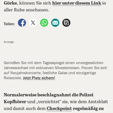
Görke
, können Sie sich
hier unter diesem Link
in
aller Ruhe anschauen.
auf Facebook teilen
auf X teilen
per WhatsApp teilen
per E-Mail teilen
Artikel aufrufen
Teilen:
Anzeige
Genießen Sie mit dem Tagesspiegel ‍einen unvergesslichen
Jahreswechsel mit exklusiven Silvesterreisen. Freuen Sie sich
auf Neujahrskonzerte, festliche Galas und einzigartige
Reiseziele.
Jetzt Platz sichern!
Normalerweise beschlagnahmt die Polizei
Kopfhörer
und „vernichtet“ sie, wie dem Amtsblatt
und damit auch dem
Checkpoint
regelmäßig zu