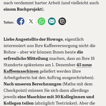
nach verdammt harter Arbeit (und vielleicht auch
einem Buchprojekt
).
auf Facebook teilen
auf X teilen
per WhatsApp teilen
per E-Mail teilen
Artikel aufrufen
Teilen:
Liebe Angestellte der Howoge
, eigentlich
interessiert uns Ihre Kaffeeversorgung nicht die
Bohne – aber wir können Ihnen heute
die
erfreuliche Mitteilung
machen, dass an Ihre 18
Standorte spätestens am 1. Dezember
45 neue
Kaffeemaschinen
geliefert werden (ihre
Arbeitgeberin hat den Auftrag ausgeschrieben).
Nach unseren Berechnungen
(Mathe mit dem
Checkpoint) müssen Sie sich dann allerdings
jeweils
eine Maschine mit 30 Kolleginnen und
Kollegen teilen
(abzüglich Teetrinker). Aber die