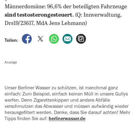
Männerdomäne: 96,6% der beteiligten Fahrzeuge
sind testosterongesteuert
. (Q: Innverwaltung,
Drs19/23617, MdA Jens Lehmann)
auf Facebook teilen
auf X teilen
per WhatsApp teilen
per E-Mail teilen
Artikel aufrufen
Teilen:
Anzeige
Unser Berliner Wasser zu schützen, ist manchmal ganz
einfach: Zum Beispiel, einfach keinen Müll in unsere Gullys
werfen. Denn Zigarettenkippen und ‍andere Abfälle
verschmutzen das ‍Abwasser und müssen aufwändig ‍wieder
herausgefiltert werden. Danke, dass Sie darauf achten! Mehr
Tipps ‍finden Sie auf:
berlinerwasser.de