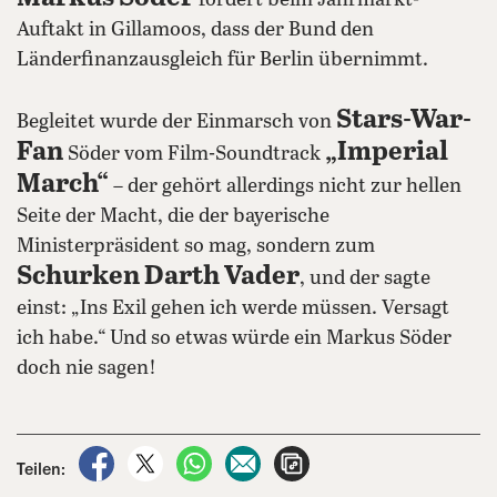
fordert beim Jahrmarkt-
Auftakt in Gillamoos, dass der Bund den
Länderfinanzausgleich für Berlin übernimmt.
Stars-War-
Begleitet wurde der Einmarsch von
Fan
„Imperial
Söder vom Film-Soundtrack
March“
– der gehört allerdings nicht zur hellen
Seite der Macht, die der bayerische
Ministerpräsident so mag, sondern zum
Schurken Darth Vader
, und der sagte
einst: „Ins Exil gehen ich werde müssen. Versagt
ich habe.“ Und so etwas würde ein Markus Söder
doch nie sagen!
auf Facebook teilen
auf X teilen
per WhatsApp teilen
per E-Mail teilen
Artikel aufrufen
Teilen: