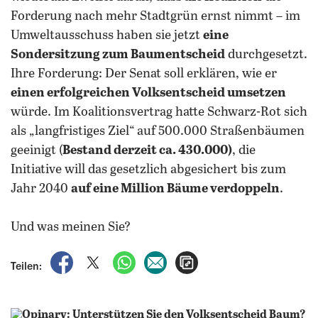
Forderung nach mehr Stadtgrün ernst nimmt – im
Umweltausschuss haben sie jetzt
eine
Sondersitzung zum Baumentscheid
durchgesetzt.
Ihre Forderung: Der Senat soll erklären, wie er
einen erfolgreichen Volksentscheid umsetzen
würde. Im Koalitionsvertrag hatte Schwarz-Rot sich
als „langfristiges Ziel“ auf 500.000 Straßenbäumen
geeinigt (
Bestand derzeit ca. 430.000)
, die
Initiative will das gesetzlich abgesichert bis zum
Jahr 2040
auf eine Million Bäume verdoppeln
.
Und was meinen Sie?
auf Facebook teilen
auf X teilen
per WhatsApp teilen
per E-Mail teilen
Artikel aufrufen
Teilen: