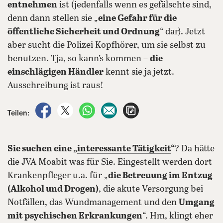
entnehmen
ist (jedenfalls wenn es gefälschte sind,
denn dann stellen sie „
eine Gefahr für die
öffentliche Sicherheit und Ordnung
“ dar). Jetzt
aber sucht die Polizei Kopfhörer, um sie selbst zu
benutzen. Tja, so kann’s kommen –
die
einschlägigen Händler
kennt sie ja jetzt.
Ausschreibung ist raus!
auf Facebook teilen
auf X teilen
per WhatsApp teilen
per E-Mail teilen
Artikel aufrufen
Teilen:
Sie suchen eine „
interessante Tätigkeit
“
? Da hätte
die JVA Moabit was für Sie. Eingestellt werden dort
Krankenpfleger u.a. für „
die Betreuung im Entzug
(Alkohol und Drogen)
, die akute Versorgung bei
Notfällen, das Wundmanagement und den
Umgang
mit psychischen Erkrankungen
“. Hm, klingt eher