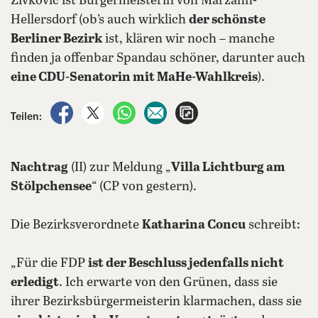
Zivkovic ist Bürgermeisterin von Marzahn-
Hellersdorf (ob’s auch wirklich
der schönste
Berliner Bezirk
ist, klären wir noch – manche
finden ja offenbar Spandau schöner, darunter auch
eine CDU-Senatorin mit MaHe-Wahlkreis
).
auf Facebook teilen
auf X teilen
per WhatsApp teilen
per E-Mail teilen
Artikel aufrufen
Teilen:
Nachtrag
(II) zur Meldung „
Villa Lichtburg am
Stölpchensee
“ (CP von gestern).
Die Bezirksverordnete
Katharina Concu
schreibt:
„Für die FDP
ist der Beschluss jedenfalls nicht
erledigt
. Ich erwarte von den Grünen, dass sie
ihrer Bezirksbürgermeisterin klarmachen, dass sie