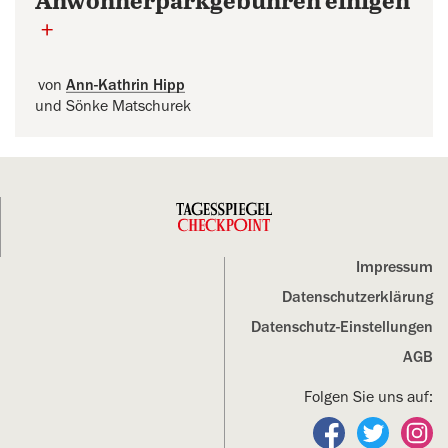
Anwohnerparkgebühren einigen
+
von
Ann-Kathrin Hipp
und Sönke Matschurek
Impressum
Datenschutz­erklärung
Datenschutz-Einstellungen
AGB
Folgen Sie uns auf:
Folgen Sie un
Folgen S
Fo