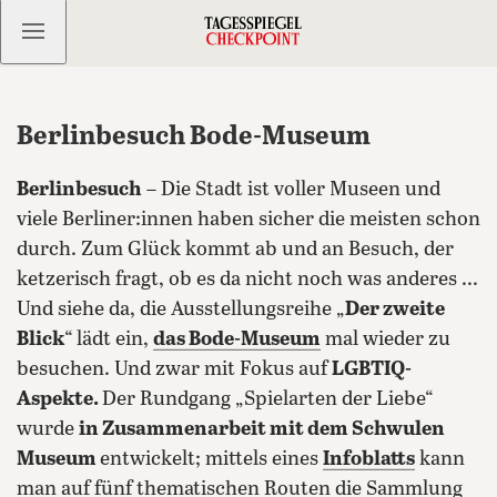
Kostenlos anmelden
Berlinbesuch Bode-Museum
Berlinbesuch
– Die Stadt ist voller Museen und
viele Berliner:innen haben sicher die meisten schon
durch. Zum Glück kommt ab und an Besuch, der
ketzerisch fragt, ob es da nicht noch was anderes ...
Und siehe da, die Ausstellungsreihe „
Der zweite
Blick
“ lädt ein,
das Bode-Museum
mal wieder zu
besuchen.
Und zwar mit Fokus auf
LGBTIQ-
Aspekte.
Der Rundgang „Spielarten der Liebe“
wurde
in Zusammenarbeit mit dem Schwulen
Museum
entwickelt; mittels eines
Infoblatts
kann
man auf fünf thematischen Routen die Sammlung