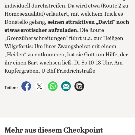
individuell durchstreifen. Da wird etwa (Route 2 zu
Homosexualität) erläutert, mit welchem Trick es
Donatello gelang,
seinen attraktiven „David“ noch
etwas erotischer aufzuladen.
Die Route
„Grenzüberschreitungen“ führt u.a. zur Heiligen
Wilgefortis: Um ihrer Zwangsheirat mit einem
„Heiden“ zu entkommen, bat sie Gott um Hilfe, der
ihr einen Bart wachsen ließ. Di-So 10-18 Uhr, Am
Kupfergraben, U-Bhf Friedrichstraße
auf Facebook teilen
auf X teilen
per WhatsApp teilen
per E-Mail teilen
Artikel aufrufen
Teilen:
Mehr aus diesem Checkpoint