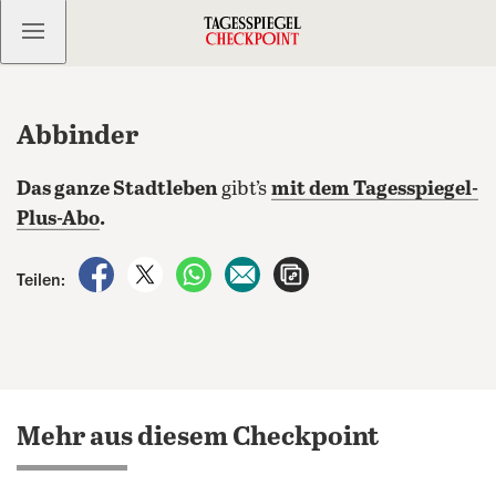
Kostenlos anmelden
Abbinder
Das ganze Stadtleben
gibt’s
mit dem Tagesspiegel-
Plus-Abo
.
auf Facebook teilen
auf X teilen
per WhatsApp teilen
per E-Mail teilen
Artikel aufrufen
Teilen:
Mehr aus diesem Checkpoint