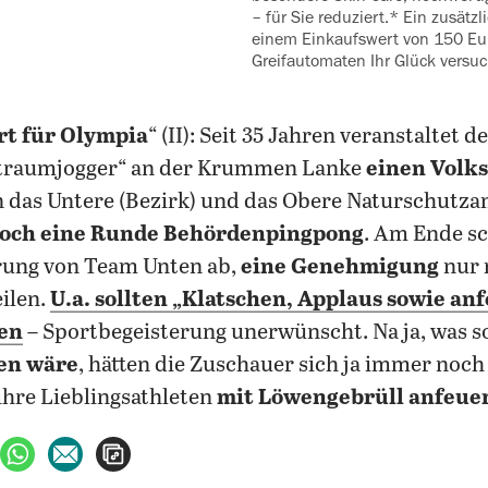
– für Sie reduziert.* Ein zusätzl
einem Einkaufswert von 150 Eu
Greifautomaten Ihr Glück versu
ert für Olympia
“ (II): Seit 35 Jahren veranstaltet 
ltraumjogger“ an der Krummen Lanke
einen Volks
n das Untere (Bezirk) und das Obere Naturschutzam
och eine Runde Behördenpingpong
. Am Ende s
rung von Team Unten ab,
eine Genehmigung
nur 
eilen.
U.a. sollten
„Klatschen, Applaus sowie an
en
– Sportbegeisterung unerwünscht. Na ja, was so
n wäre
, hätten die Zuschauer sich ja immer noc
ihre Lieblingsathleten
mit Löwengebrüll anfeue
ebook teilen
uf X teilen
per WhatsApp teilen
per E-Mail teilen
Artikel aufrufen