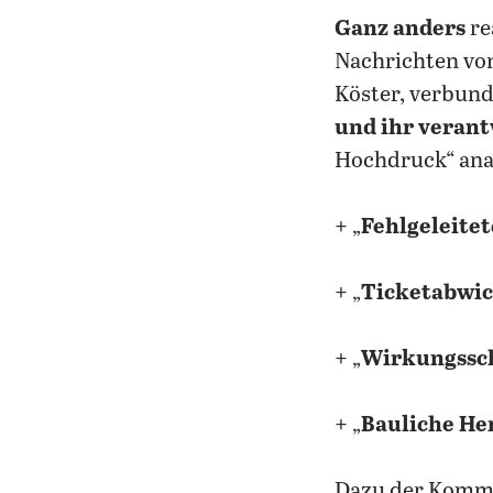
Ganz anders
re
Nachrichten von
Köster, verbund
und
ihr veran
Hochdruck“ anal
+ „
Fehlgeleite
+ „
Ticketabwi
+ „
Wirkungssc
+ „
Bauliche He
Dazu der Komme