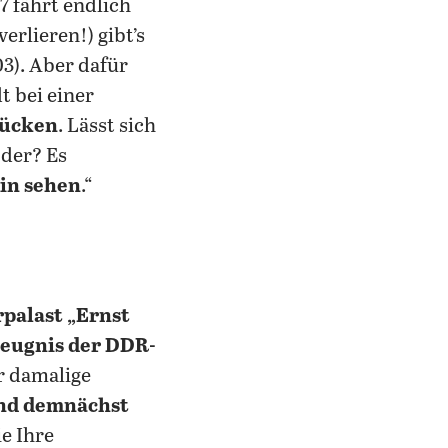
7 fährt endlich
erlieren!) gibt’s
03). Aber dafür
t bei einer
rücken
. Lässt sich
oder? Es
lin sehen
.“
rpalast „Ernst
eugnis der DDR-
ür damalige
und demnächst
e Ihre