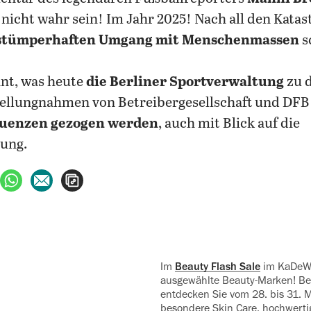
nicht wahr sein!
Im Jahr 2025! Nach all den Katas
stümperhaften Umgang mit Menschenmassen
s
nt, was heute
die Berliner Sportverwaltung
zu d
tellungnahmen von Betreibergesellschaft und DFB
uenzen gezogen werden
, auch mit Blick auf die
ung.
ebook teilen
uf X teilen
per WhatsApp teilen
per E-Mail teilen
Artikel aufrufen
Im
Beauty Flash Sale
im KaDeWe
ausgewählte ‍Beauty-Marken! B
entdecken Sie vom 28. bis 31. Ma
besondere Skin Care, hochwert