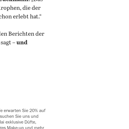
trophen, die der
chon erlebt hat.“
en Berichten der
 sagt
– und
 ‍erwarten Sie 20% auf
esuchen Sie uns und
i ‍exklusive Düfte,
iges Make-up und mehr