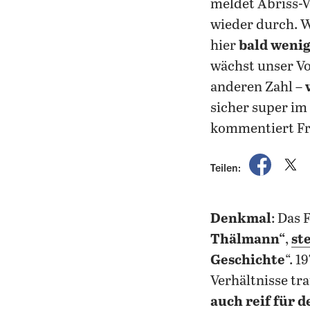
meldet Abriss-V
wieder durch. We
hier
bald wenig
wächst unser Vo
anderen Zahl –
sicher super im
kommentiert Fra
auf Fac
a
Teilen:
Denkmal
: Das 
Thälmann“
,
st
Geschichte
“. 1
Verhältnisse t
auch reif für 