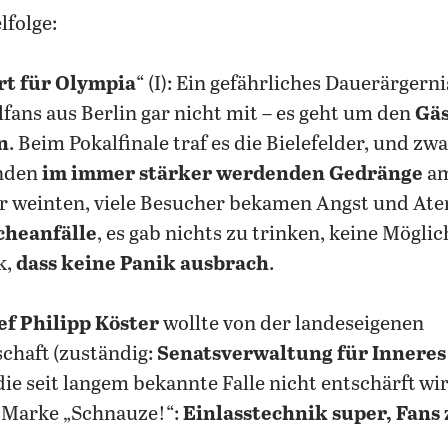
lfolge:
rt für Olympia
“ (I): Ein gefährliches Dauerärger
fans aus Berlin gar nicht mit – es geht um den
Gä
n
. Beim Pokalfinale traf es die Bielefelder, und zwa
unden
im immer stärker werdenden Gedränge
am
er weinten, viele Besucher bekamen Angst und At
cheanfälle
, es gab nichts zu trinken, keine Möglic
k,
dass keine Panik ausbrach
.
f Philipp Köster
wollte von der landeseigenen
schaft (zuständig:
Senatsverwaltung für Inneres
ie seit langem bekannte Falle nicht entschärft wi
, Marke „Schnauze!“:
Einlasstechnik super, Fans 