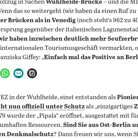
ollzug in Sachen
Wuhlheide-Brücke
– und die M1
nn das so weitergeht (wir haben da einen Ruf zu v
er Brücken als in Venedig
(noch steht’s 962 zu 4
rsprung gegenüber der italienischen Lagunenstad
wir haben inzwischen deutlich mehr
Seufzerb
 internationalen Tourismusgeschäft vermarkten, 
nziska Giffey: „
Einfach mal das Positive an Ber
ebook teilen
uf X teilen
per WhatsApp teilen
per E-Mail teilen
Artikel aufrufen
FEZ in der Wuhlheide, einst entstanden als
Pionie
eht nun offiziell unter Schutz
als „einzigartiges
Z
979 wurde der „Pipala“ eröffnet, ausgestattet mit f
raumhaften Ressourcen.
Sind Sie aus Ost-Berlin 
den Denkmalschutz
? Dann freuen wir uns, wenn Si