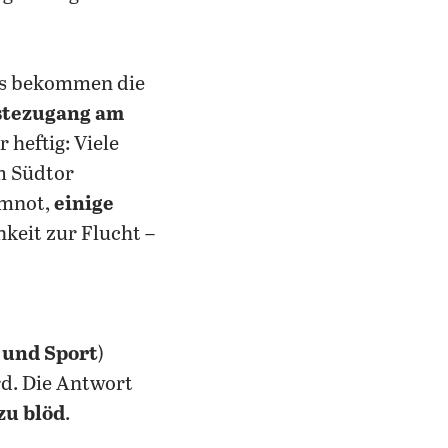
nis bekommen die
stezugang am
r heftig: Viele
 Südtor
emnot,
einige
hkeit zur Flucht –
 und Sport
)
rd. Die Antwort
zu blöd
.