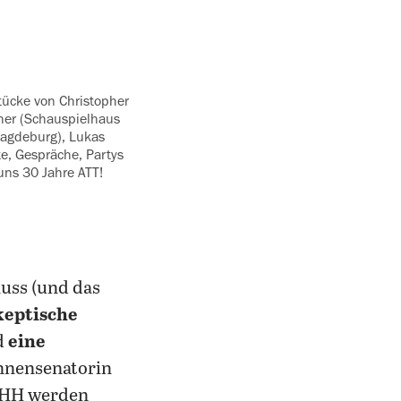
Stücke von Christopher
oher (Schauspielhaus
‍Magdeburg), Lukas
te, Gespräche, Partys
uns 30 Jahre ATT!
uss (und das
keptische
d
eine
Innensenatorin
HH werden