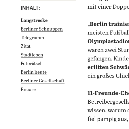
mit einer Doppe
INHALT:
Langstrecke
„
Berlin trainie
Berliner Schnuppen
meisten Fußball
Telegramm
Olympiastadio
Zitat
waren zwei St
Stadtleben
gefangen. Kind
Fotorätsel
erlitten Schwä
Berlin heute
ein großes Glüc
Berliner Gesellschaft
Encore
11-Freunde-Che
Betreibergesell
wissen, warum d
fiel pampig aus