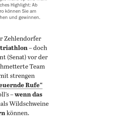
iches Highlight: Ab
ro können Sie am
chen und gewinnen.
der Zehlendorfer
triathlon
– doch
t (Senat) vor der
chmetterte Team
mit strengen
feuernde Rufe
“
ll’s –
wenn das
h als Wildschweine
rn
können.