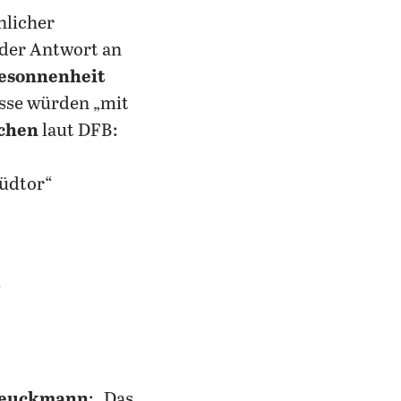
nlicher
n der Antwort an
Besonnenheit
sse würden „mit
chen
laut DFB:
üdtor“
“
reuckmann
: „Das