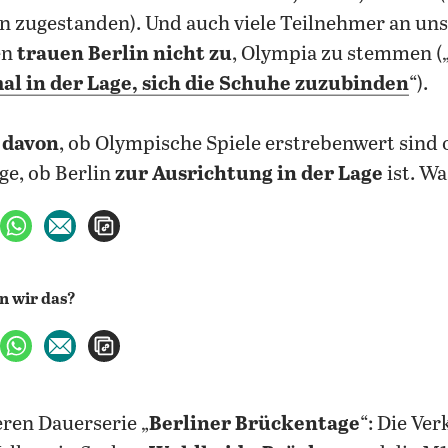
 zugestanden). Und auch viele Teilnehmer an un
en
trauen Berlin nicht zu
, Olympia zu stemmen (
al in der Lage, sich
die Schuhe zuzubinden
“).
 davon
, ob Olympische Spiele erstrebenwert sind o
age, ob Berlin
zur Ausrichtung in der Lage
ist. Wa
ebook teilen
uf X teilen
per WhatsApp teilen
per E-Mail teilen
Artikel aufrufen
ebook teilen
uf X teilen
per WhatsApp teilen
per E-Mail teilen
Artikel aufrufen
ren Dauerserie „
Berliner Brückentage
“: Die Ve