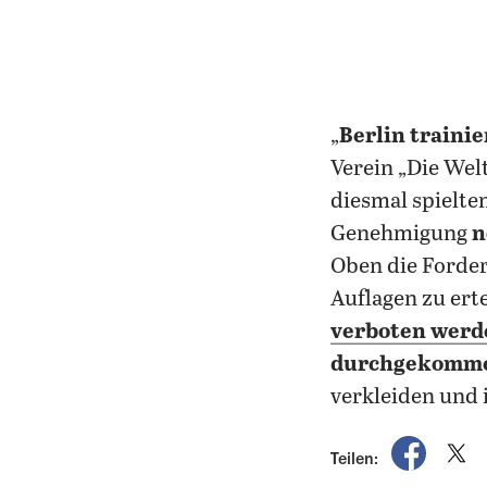
„
Berlin traini
Verein „Die We
diesmal spielte
Genehmigung
n
Oben die Forde
Auflagen zu ert
verboten werd
durchgekomme
verkleiden und 
auf Fac
a
Teilen: