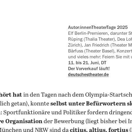
Autor:innenTheaterTage 2025
Elf Berlin-Premieren, darunter 
Rüping (Thalia ‍Theater), Dea L
Zürich), Jan Friedrich (Theater 
Bärfuss (Theater Basel), Konzer
und vieles mehr: Feiern Sie mit 
11. bis 21. Juni, DT
Der Vorverkauf läuft!
deutschestheater.de
hört hat
in den Tagen nach dem Olympia-Startsch
lich getan), konnte
selbst unter Befürwortern s
: Sportfunktionäre und Politiker fordern dringen
re Organisation
der Bewerbung (liegt bisher bei 
; München und NRW sind da
citius, altius, fortius
(