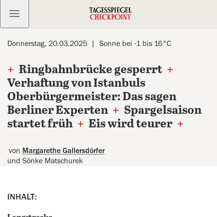
Kostenlos anmelden
Donnerstag, 20.03.2025
Sonne bei -1 bis 16°C
+
Ringbahnbrücke gesperrt
+
Verhaftung von Istanbuls
Oberbürgermeister: Das sagen
Berliner Experten
+
Spargelsaison
startet früh
+
Eis wird teurer
+
von
Margarethe Gallersdörfer
und Sönke Matschurek
INHALT: