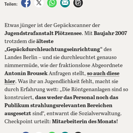
auf Facebook teilen
auf X teilen
per WhatsApp teilen
per E-Mail teilen
Artikel aufrufen
Teilen:
Etwas jünger ist der Gepäckscanner der
Jugendstrafanstalt Plötzensee
. Mit
Baujahr 2007
trotzdem die
älteste
„Gepäckdurchleuchtungseinrichtung“
des
Landes Berlin – und sie durchleuchtet genauso
nimmermüde, wie der fraktionslose Abgeordnete
Antonín Brousek
Anfragen stellt,
so auch diese
hier
. Was ihr an Jugendlichkeit fehlt, macht sie
durch Erfahrung wett: „Die Röntgenanlagen sind so
konstruiert,
dass weder das Personal noch das
Publikum strahlungsrelevanten Bereichen
ausgesetzt
sind“, entwarnt die Sozialverwaltung.
Checkpoint urteilt:
Mitarbeiterin des Monats!