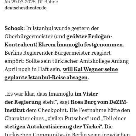
Ab 29.03.2025, DT Bühne
deutschestheater.de
Schock
: In Istanbul wurde gestern der
Oberbürgermeister (und
größter Erdoğan-
Kontrahent
)
Ekrem İmamoğlu festgenommen
.
Berlins Regierender Bürgermeister reagiert
empört: Sollte sein türkischer Amtskollege Anfang
April noch in Haft sein,
will
Kai Wegner
seine
geplante
Istanbul-Reise absagen
.
„Es war klar, dass İmamoğlu
im Visier
der Regierung
steht“, sagt
Rosa Burç vom DeZIM-
Institut
dem Checkpoint. Die Festnahme hätte den
Charakter eines „zivilen Putsches“ und „Teil einer
stetigen Autokratisierung der Türke
i“. Die
türkischen Communitys in Berlin seien inzwischen