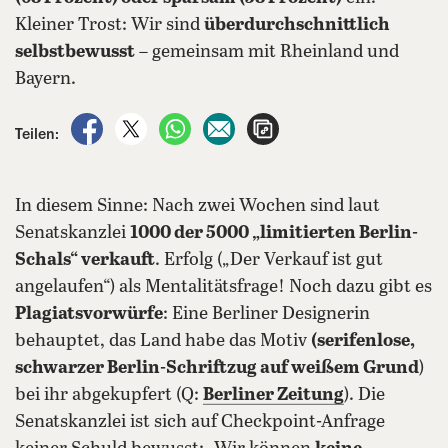
Kleiner Trost: Wir sind
überdurchschnittlich
selbstbewusst
– gemeinsam mit Rheinland und
Bayern.
auf Facebook teilen
auf X teilen
per WhatsApp teilen
per E-Mail teilen
Artikel aufrufen
Teilen:
In diesem Sinne: Nach zwei Wochen sind laut
Senatskanzlei
1000 der 5000 „limitierten Berlin-
Schals“ verkauft
. Erfolg („Der Verkauf ist gut
angelaufen“) als Mentalitätsfrage! Noch dazu gibt es
Plagiatsvorwürfe
: Eine Berliner Designerin
behauptet, das Land habe das Motiv
(serifenlose,
schwarzer Berlin-Schriftzug auf weißem Grund
)
bei ihr abgekupfert (Q:
Berliner Zeitung
). Die
Senatskanzlei ist sich auf Checkpoint-Anfrage