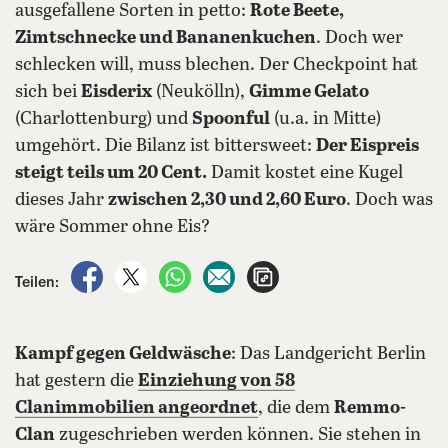
ausgefallene Sorten in petto:
Rote Beete,
Zimtschnecke und Bananenkuchen
. Doch wer
schlecken will, muss blechen. Der Checkpoint hat
sich bei
Eisderix
(Neukölln),
Gimme Gelato
(Charlottenburg) und
Spoonful
(u.a. in Mitte)
umgehört. Die Bilanz ist bittersweet:
Der Eispreis
steigt teils um 20 Cent.
Damit kostet eine Kugel
dieses Jahr
zwischen 2,30 und 2,60 Euro
. Doch was
wäre Sommer ohne Eis?
auf Facebook teilen
auf X teilen
per WhatsApp teilen
per E-Mail teilen
Artikel aufrufen
Teilen:
Kampf gegen Geldwäsche
: Das Landgericht Berlin
hat gestern die
Einziehung von 58
Clanimmobilien
angeordnet
, die dem
Remmo-
Clan
zugeschrieben werden können. Sie stehen in