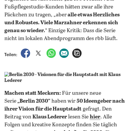
Fußpflegestudio-Kunden hätten zwar alle ihre
Päckchen zu tragen, „aber
alle etwas Herzliches
und Robustes. Viele Marzahner erkennen sich
genau so wieder.
“ Einzige Kritik: Dass die Serie
nicht im lokalen Abendprogramm des rbb läuft.
auf Facebook teilen
auf X teilen
per WhatsApp teilen
per E-Mail teilen
Artikel aufrufen
Teilen:
Machen statt Meckern:
Für unsere neue
Serie
„Berlin 2030“
haben wir
50 Ideengeber nach
ihrer Vision für die Hauptstadt
gefragt. Den
Beitrag von
Klaus Lederer
lesen Sie
hier
. Alle
Folgen und kreative Konzepte finden Sie täglich