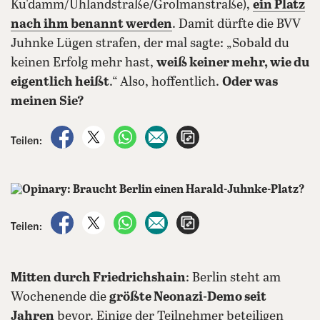
Ku'damm/Uhlandstraße/Grolmanstraße),
ein Platz
nach ihm benannt
werden
. Damit dürfte die BVV
Juhnke Lügen strafen, der mal sagte: „Sobald du
keinen Erfolg mehr hast,
weiß keiner mehr, wie du
eigentlich heißt
.“ Also, hoffentlich.
Oder was
meinen Sie?
auf Facebook teilen
auf X teilen
per WhatsApp teilen
per E-Mail teilen
Artikel aufrufen
Teilen:
auf Facebook teilen
auf X teilen
per WhatsApp teilen
per E-Mail teilen
Artikel aufrufen
Teilen:
Mitten durch Friedrichshain
: Berlin steht am
Wochenende die
größte Neonazi-Demo seit
Jahren
bevor. Einige der Teilnehmer beteiligen