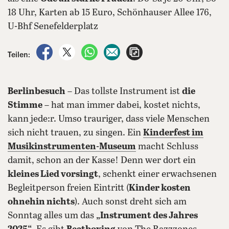
18 Uhr, Karten ab 15 Euro, Schönhauser Allee 176,
U-Bhf Senefelderplatz
auf Facebook teilen
auf X teilen
per WhatsApp teilen
per E-Mail teilen
Artikel aufrufen
Teilen:
Berlinbesuch
– Das tollste Instrument ist
die
Stimme
– hat man immer dabei, kostet nichts,
kann jede:r. Umso trauriger, dass viele Menschen
sich nicht trauen, zu singen. Ein
Kinderfest im
Musikinstrumenten-Museum
macht Schluss
damit, schon an der Kasse! Denn wer dort ein
kleines Lied vorsingt
, schenkt einer erwachsenen
Begleitperson freien Eintritt (
Kinder kosten
ohnehin nichts
). Auch sonst dreht sich am
Sonntag alles um das
„Instrument des Jahres