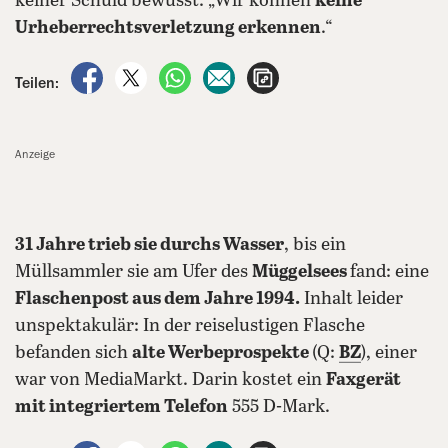
keiner Schuld bewusst: „Wir können
keine
Urheberrechtsverletzung erkennen
.“
auf Facebook teilen
auf X teilen
per WhatsApp teilen
per E-Mail teilen
Artikel aufrufen
Teilen:
Anzeige
31 Jahre trieb sie durchs Wasser
, bis ein
Müllsammler sie am Ufer des
Müggelsees
fand: eine
Flaschenpost aus dem Jahre 1994.
Inhalt leider
unspektakulär: In der reiselustigen Flasche
befanden sich
alte Werbeprospekte
(Q:
BZ
), einer
war von MediaMarkt. Darin kostet ein
Faxgerät
mit integriertem Telefon
555 D-Mark.