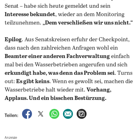
Senat – habe sich heute gemeldet und sein
Interesse bekundet
, wieder an dem Monitoring
teilzunehmen.
„Dem verschließen wir uns nicht.“
Epilog
. Aus Senatskreisen erfuhr der Checkpoint,
dass nach den zahlreichen Anfragen wohl ein
Beamter einer anderen Fachverwaltung
einfach
mal bei den Wasserbetrieben angerufen und sich
erkundigt habe, was denn das Problem sei
. Turns
out:
Es gibt keins
. Wenn es gewollt sei, machen die
Wasserbetriebe halt wieder mit.
Vorhang,
Applaus. Und ein bisschen Bestürzung.
auf Facebook teilen
auf X teilen
per WhatsApp teilen
per E-Mail teilen
Artikel aufrufen
Teilen:
Anzeige