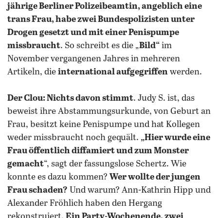
jährige Berliner Polizeibeamtin, angeblich eine
trans Frau, habe zwei Bundespolizisten unter
Drogen gesetzt und mit einer Penispumpe
missbraucht
. So schreibt es die „
Bild“
im
November vergangenen Jahres in mehreren
Artikeln, die
international aufgegriffen
werden.
Der Clou: Nichts davon stimmt
. Judy S. ist, das
beweist ihre Abstammungsurkunde, von Geburt an
Frau, besitzt keine Penispumpe und hat Kollegen
weder missbraucht noch gequält.
„Hier wurde eine
Frau öffentlich diffamiert und zum Monster
gemacht
“, sagt der fassungslose Schertz. Wie
konnte es dazu kommen?
Wer wollte der jungen
Frau schaden?
Und warum? Ann-Kathrin Hipp und
Alexander Fröhlich haben den Hergang
rekonstruiert.
Ein Party-Wochenende, zwei