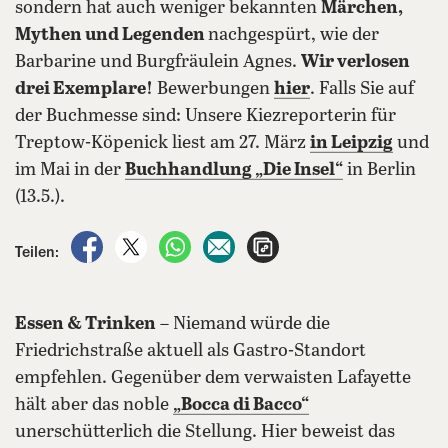
sondern hat auch weniger bekannten
Märchen,
Mythen und Legenden
nachgespürt, wie der
Barbarine und Burgfräulein Agnes.
Wir verlosen
drei Exemplare!
Bewerbungen
hier
. Falls Sie auf
der Buchmesse sind: Unsere Kiezreporterin für
Treptow-Köpenick liest am 27. März
in Leipzig
und
im Mai in der
Buchhandlung „Die Insel“
in Berlin
(13.5.).
auf Facebook teilen
auf X teilen
per WhatsApp teilen
per E-Mail teilen
Artikel aufrufen
Teilen:
Essen & Trinken
– Niemand würde die
Friedrichstraße aktuell als Gastro-Standort
empfehlen. Gegenüber dem verwaisten Lafayette
hält aber das noble
„Bocca di Bacco“
unerschütterlich die Stellung. Hier beweist das