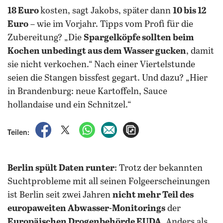
18 Euro
kosten, sagt Jakobs, später dann
10 bis 12
Euro
– wie im Vorjahr. Tipps vom Profi für die
Zubereitung? „Die
Spargelköpfe sollten beim
Kochen unbedingt aus dem Wasser gucken
, damit
sie nicht verkochen.“ Nach einer Viertelstunde
seien die Stangen bissfest gegart. Und dazu? „Hier
in Brandenburg: neue Kartoffeln, Sauce
hollandaise und ein Schnitzel.“
auf Facebook teilen
auf X teilen
per WhatsApp teilen
per E-Mail teilen
Artikel aufrufen
Teilen:
Berlin spült Daten runter
: Trotz der bekannten
Suchtprobleme mit all seinen Folgeerscheinungen
ist Berlin seit zwei Jahren
nicht mehr Teil des
europaweiten Abwasser-Monitorings
der
Europäischen Drogenbehörde EUDA
. Anders als