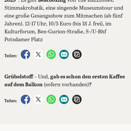
2025“
. Es gibt
Beatboxing
von The Razzzones,
Stimmakrobatik, eine singende Museumstour und
eine große Gesangsshow zum Mitmachen (ab fünf
Jahren). 12-17 Uhr, 10/5 Euro (bis 18 J. frei), im
Kulturforum, Ben-Gurion-Straße, S-/U-Bhf
Potsdamer Platz
auf Facebook teilen
auf X teilen
per WhatsApp teilen
per E-Mail teilen
Artikel aufrufen
Teilen:
Grübelstoff
– Und,
gab es schon den ersten Kaffee
auf dem Balkon
(sofern vorhanden)
?
auf Facebook teilen
auf X teilen
per WhatsApp teilen
per E-Mail teilen
Artikel aufrufen
Teilen: