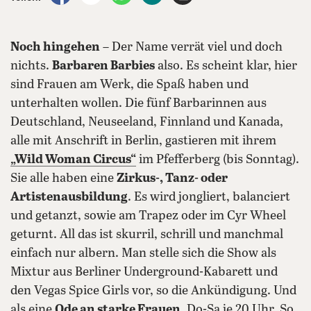
Noch hingehen
– Der Name verrät viel und doch
nichts.
Barbaren Barbies
also. Es scheint klar, hier
sind Frauen am Werk, die Spaß haben und
unterhalten wollen. Die fünf Barbarinnen aus
Deutschland, Neuseeland, Finnland und Kanada,
alle mit Anschrift in Berlin, gastieren mit ihrem
„Wild Woman Circus“
im Pfefferberg (bis Sonntag).
Sie alle haben eine
Zirkus-, Tanz- oder
Artistenausbildung
. Es wird jongliert, balanciert
und getanzt, sowie am Trapez oder im Cyr Wheel
geturnt. All das ist skurril, schrill und manchmal
einfach nur albern. Man stelle sich die Show als
Mixtur aus Berliner Underground-Kabarett und
den Vegas Spice Girls vor, so die Ankündigung. Und
als eine
Ode an starke Frauen
. Do-Sa je 20 Uhr, So