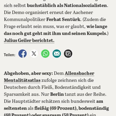
sich selbst
buchstäblich als Nationalsozialisten
.
Die Demo organisiert erneut der Aachener
Kommunalpolitiker
Ferhat Sentürk
. (Zudem die
Frage erlaubt sein muss, was er glaubt,
wie lange
das noch gut geht mit ihm und seinen Kumpels
.)
Julius Geiler berichtet.
auf Facebook teilen
auf X teilen
per WhatsApp teilen
per E-Mail teilen
Artikel aufrufen
Teilen:
Abgehoben, aber sexy:
Dem
Allensbacher
Mentalitätsatlas
zufolge zeichnen sich die
Deutschen durch Fleiß, Bodenständigkeit und
Sparsamkeit aus. Nur
Berlin
tanzt aus der Reihe.
Die Hauptstädter schätzen sich bundesweit
am
seltensten
als
fleißig (69 Prozent), bodenständig
(68 Prozent) oder sparsam (58 Prozent)
ein.