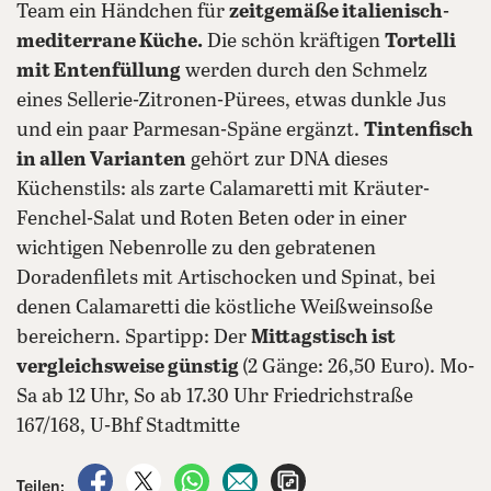
Team ein Händchen für
zeitgemäße italienisch-
mediterrane Küche.
Die schön kräftigen
Tortelli
mit Entenfüllung
werden durch den Schmelz
eines Sellerie-Zitronen-Pürees, etwas dunkle Jus
und ein paar Parmesan-Späne ergänzt.
Tintenfisch
in allen Varianten
gehört zur DNA dieses
Küchenstils: als zarte Calamaretti mit Kräuter-
Fenchel-Salat und Roten Beten oder in einer
wichtigen Nebenrolle zu den gebratenen
Doradenfilets mit Artischocken und Spinat, bei
denen Calamaretti die köstliche Weißweinsoße
bereichern. Spartipp: Der
Mittagstisch ist
vergleichsweise günstig
(2 Gänge: 26,50 Euro). Mo-
Sa ab 12 Uhr, So ab 17.30 Uhr Friedrichstraße
167/168, U-Bhf Stadtmitte
auf Facebook teilen
auf X teilen
per WhatsApp teilen
per E-Mail teilen
Artikel aufrufen
Teilen: