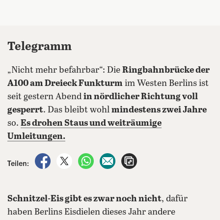
Telegramm
„Nicht mehr befahrbar“: Die
Ringbahnbrücke der
A100 am Dreieck Funkturm
im Westen Berlins ist
seit gestern Abend
in nördlicher Richtung voll
gesperrt
. Das bleibt wohl
mindestens zwei Jahre
so.
Es drohen Staus und weiträumige
Umleitungen.
auf Facebook teilen
auf X teilen
per WhatsApp teilen
per E-Mail teilen
Artikel aufrufen
Teilen:
Schnitzel-Eis gibt es zwar noch nicht
, dafür
haben Berlins Eisdielen dieses Jahr andere