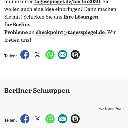
online unter
tagesspiegel.de/berlin2030
. Sie
wollen auch eine Idee einbringen? Dann machen
Sie mit! Schicken Sie uns
Ihre Lösungen
für Berlins
Probleme
an
checkpoint@tagesspiegel.de
. Wir
freuen uns!
auf Facebook teilen
auf X teilen
per WhatsApp teilen
per E-Mail teilen
Artikel aufrufen
Teilen:
Berliner Schnuppen
von Naomi Fearn
auf Facebook teilen
auf X teilen
per WhatsApp teilen
per E-Mail teilen
Artikel aufrufen
Teilen: