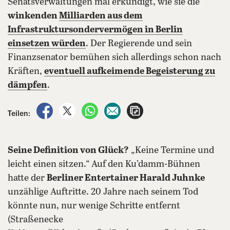
Senatsverwaltungen mal erkundigt, wie sie die
winkenden
Milliarden aus dem
Infrastruktursondervermögen
in Berlin
einsetzen würden
. Der Regierende und sein
Finanzsenator bemühen sich allerdings schon nach
Kräften,
eventuell aufkeimende Begeisterung zu
dämpfen
.
auf Facebook teilen
auf X teilen
per WhatsApp teilen
per E-Mail teilen
Artikel aufrufen
Teilen:
Seine Definition von Glück?
„Keine Termine und
leicht einen sitzen.“ Auf den Ku’damm-Bühnen
hatte der
Berliner Entertainer Harald Juhnke
unzählige Auftritte. 20 Jahre nach seinem Tod
könnte nun, nur wenige Schritte entfernt
(Straßenecke