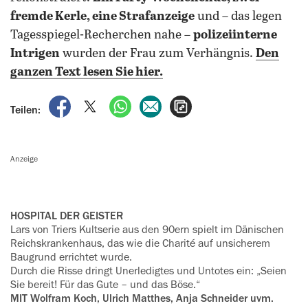
fremde Kerle, eine Strafanzeige
und – das legen
Tagesspiegel-Recherchen nahe –
polizeiinterne
Intrigen
wurden der Frau zum Verhängnis.
Den
ganzen Text lesen Sie hier.
auf Facebook teilen
auf X teilen
per WhatsApp teilen
per E-Mail teilen
Artikel aufrufen
Teilen:
Anzeige
HOSPITAL DER GEISTER
Lars von Triers Kultserie aus den 90ern spielt im Dänischen
Reichskranken­haus, das wie die Charité auf unsicherem
Baugrund errichtet wurde.
Durch die Risse dringt Unerledigtes und Untotes ein: „Seien
Sie bereit! Für das Gute – und das Böse.“
MIT Wolfram Koch, Ulrich Matthes, Anja Schneider uvm.