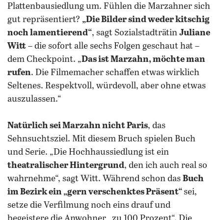
Plattenbausiedlung um. Fühlen die Marzahner sich
gut repräsentiert?
„Die Bilder sind weder kitschig
noch lamentierend“
, sagt Sozialstadträtin
Juliane
Witt
– die sofort alle sechs Folgen geschaut hat –
dem Checkpoint. „
Das ist Marzahn, möchte man
rufen
. Die Filmemacher schaffen etwas wirklich
Seltenes. Respektvoll, würdevoll, aber ohne etwas
auszulassen.“
Natürlich sei Marzahn nicht Paris
, das
Sehnsuchtsziel. Mit diesem Bruch spielen Buch
und Serie. „Die Hochhaussiedlung ist ein
theatralischer Hintergrund
, den ich auch real so
wahrnehme“, sagt Witt. Während schon das
Buch
im Bezirk ein „gern verschenktes Präsent“
sei,
setze die Verfilmung noch eins drauf und
begeistere die Anwohner „zu 100 Prozent“. Die