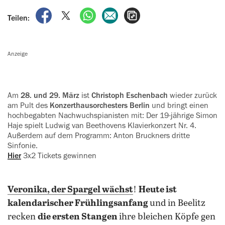
auf Facebook teilen
auf X teilen
per WhatsApp teilen
per E-Mail teilen
Artikel aufrufen
Teilen:
Anzeige
Am
28. und 29. März
ist
Christoph Eschenbach
wieder zurück
am Pult des
Konzerthausorchesters Berlin
und bringt einen
hochbegabten Nachwuchspianisten mit: Der 19-jährige Simon
Haje spielt Ludwig van Beethovens Klavierkonzert Nr. 4.
‍Außerdem auf dem Programm: Anton Bruckners dritte
Sinfonie.
Hier
3x2 Tickets gewinnen
Veronika, der Spargel wächst
!
Heute ist
kalendarischer Frühlingsanfang
und in Beelitz
recken
die ersten Stangen
ihre bleichen Köpfe gen