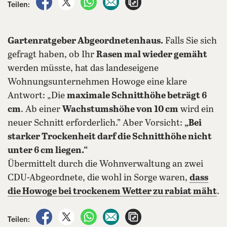
Teilen:
Gartenratgeber Abgeordnetenhaus.
Falls Sie sich
gefragt haben, ob Ihr
Rasen mal wieder gemäht
werden müsste, hat das landeseigene
Wohnungsunternehmen Howoge eine klare
Antwort: „Die
maximale Schnitthöhe beträgt 6
cm
. Ab einer
Wachstumshöhe von 10 cm
wird ein
neuer Schnitt erforderlich.” Aber Vorsicht:
„Bei
starker Trockenheit darf die Schnitthöhe nicht
unter 6 cm liegen.“
Übermittelt durch die Wohnverwaltung an zwei
CDU-Abgeordnete, die wohl in Sorge waren,
dass
die Howoge bei trockenem Wetter zu rabiat mäht
.
auf Facebook teilen
auf X teilen
per WhatsApp teilen
per E-Mail teilen
Artikel aufrufen
Teilen: