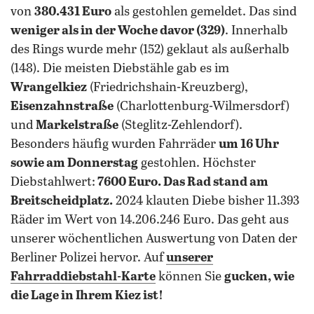
von
380.431 Euro
als gestohlen gemeldet. Das sind
weniger als in der Woche davor (329)
. Innerhalb
des Rings wurde mehr (152) geklaut als außerhalb
(148). Die meisten Diebstähle gab es im
Wrangelkiez
(Friedrichshain-Kreuzberg),
Eisenzahnstraße
(Charlottenburg-Wilmersdorf)
und
Markelstraße
(Steglitz-Zehlendorf).
Besonders häufig wurden Fahrräder
um 16 Uhr
sowie am Donnerstag
gestohlen. Höchster
Diebstahlwert:
7600 Euro. Das Rad stand am
Breitscheidplatz.
2024 klauten Diebe bisher 11.393
Räder im Wert von 14.206.246 Euro. Das geht aus
unserer wöchentlichen Auswertung von Daten der
Berliner Polizei hervor. Auf
unserer
Fahrraddiebstahl-Karte
können Sie
gucken, wie
die Lage in Ihrem Kiez ist!