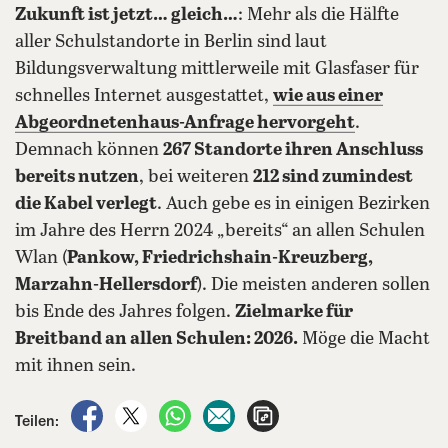
Zukunft ist jetzt… gleich…
: Mehr als die Hälfte
aller Schulstandorte in Berlin sind laut
Bildungsverwaltung mittlerweile mit Glasfaser für
schnelles Internet ausgestattet,
wie aus einer
Abgeordnetenhaus-Anfrage hervorgeht
.
Demnach können
267 Standorte ihren Anschluss
bereits nutzen
, bei weiteren
212 sind zumindest
die Kabel verlegt
. Auch gebe es in einigen Bezirken
im Jahre des Herrn 2024 „bereits“ an allen Schulen
Wlan (
Pankow, Friedrichshain-Kreuzberg,
Marzahn-Hellersdorf
). Die meisten anderen sollen
bis Ende des Jahres folgen.
Zielmarke für
Breitband an allen Schulen: 2026.
Möge die Macht
mit ihnen sein.
auf Facebook teilen
auf X teilen
per WhatsApp teilen
per E-Mail teilen
Artikel aufrufen
Teilen: