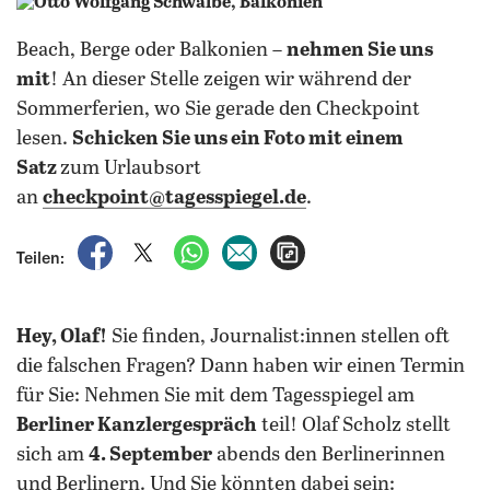
Beach, Berge oder Balkonien –
nehmen Sie uns
mit
! An dieser Stelle zeigen wir während der
Sommerferien, wo Sie gerade den Checkpoint
lesen.
Schicken Sie uns ein Foto mit einem
Satz
zum Urlaubsort
an
checkpoint@tagesspiegel.de
.
auf Facebook teilen
auf X teilen
per WhatsApp teilen
per E-Mail teilen
Artikel aufrufen
Teilen:
Hey, Olaf!
Sie finden, Journalist:innen stellen oft
die falschen Fragen? Dann haben wir einen Termin
für Sie: Nehmen Sie mit dem Tagesspiegel am
Berliner Kanzlergespräch
teil! Olaf Scholz stellt
sich am
4. September
abends den Berlinerinnen
und Berlinern. Und Sie könnten dabei sein: