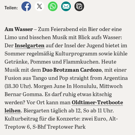
auf Facebook teilen
auf X teilen
per WhatsApp teilen
per E-Mail teilen
Artikel aufrufen
Teilen:
Am Wasser
– Zum Feierabend ein Bier oder eine
Limo und bisschen Musik mit Blick aufs Wasser:
Der
Inselgarten
auf der Insel der Jugend bietet im
Sommer regelmäßig Kulturprogramm sowie kühle
Getränke, Pommes und Flammkuchen. Heute
Musik mit dem
Duo Brotzman Cardozo
, mit einer
Fusion aus Tango und Pop straight from Argentina
(18.30 Uhr). Morgen June In Honululu, Mittwoch
Bernar Gomma. Es darf ruhig etwas kitschig
werden? Vor Ort kann man
Oldtimer-Tretboote
leihen
. Biergarten täglich ab 12, So ab 11 Uhr.
Kulturbeitrag für die Konzerte: zwei Euro, Alt-
Treptow 6, S-Bhf Treptower Park