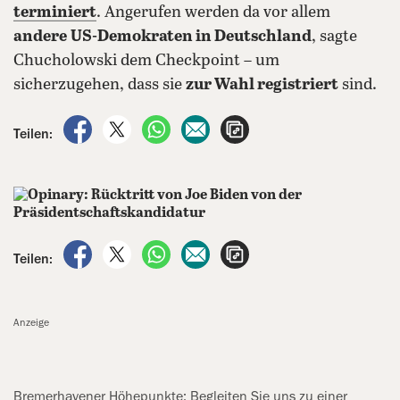
terminiert
. Angerufen werden da vor allem
andere
US-Demokraten in Deutschland
, sagte
Chucholowski dem Checkpoint – um
sicherzugehen, dass sie
zur Wahl registriert
sind.
auf Facebook teilen
auf X teilen
per WhatsApp teilen
per E-Mail teilen
Artikel aufrufen
Teilen:
auf Facebook teilen
auf X teilen
per WhatsApp teilen
per E-Mail teilen
Artikel aufrufen
Teilen:
Anzeige
Bremerhavener Höhepunkte: Begleiten Sie uns zu einer