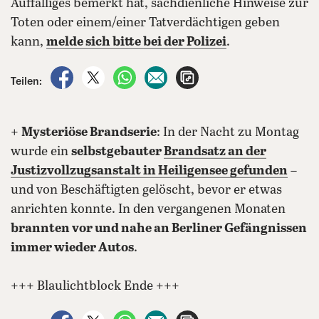
Auffälliges bemerkt hat, sachdienliche Hinweise zur
Toten oder einem/einer Tatverdächtigen geben
kann,
melde sich bitte bei der Polizei
.
auf Facebook teilen
auf X teilen
per WhatsApp teilen
per E-Mail teilen
Artikel aufrufen
Teilen:
+
Mysteriöse Brandserie
: In der Nacht zu Montag
wurde ein
selbstgebauter
Brandsatz an der
Justizvollzugsanstalt in Heiligensee gefunden
–
und von Beschäftigten gelöscht, bevor er etwas
anrichten konnte. In den vergangenen Monaten
brannten vor und nahe an Berliner Gefängnissen
immer wieder Autos
.
+++ Blaulichtblock Ende +++
auf Facebook teilen
auf X teilen
per WhatsApp teilen
per E-Mail teilen
Artikel aufrufen