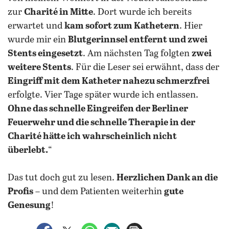
zur
Charité in Mitte
. Dort wurde ich bereits
erwartet und
kam sofort zum Kathetern
. Hier
wurde mir ein
Blutgerinnsel entfernt und zwei
Stents eingesetzt
. Am nächsten Tag folgten
zwei
weitere Stents
. Für die Leser sei erwähnt, dass der
Eingriff mit dem Katheter nahezu schmerzfrei
erfolgte. Vier Tage später wurde ich entlassen.
Ohne das schnelle Eingreifen der Berliner
Feuerwehr und die schnelle Therapie in der
Charité hätte ich wahrscheinlich nicht
überlebt.
“
Das tut doch gut zu lesen.
Herzlichen Dank an die
Profis
– und dem Patienten weiterhin
gute
Genesung
!
auf Facebook teilen
auf X teilen
per WhatsApp teilen
per E-Mail teilen
Artikel aufrufen