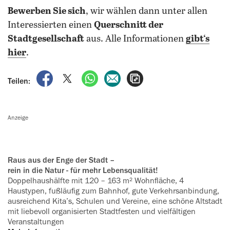
Bewerben Sie sich
, wir wählen dann unter allen
Interessierten einen
Querschnitt der
Stadtgesellschaft
aus. Alle Informationen
gibt‘s
hier
.
auf Facebook teilen
auf X teilen
per WhatsApp teilen
per E-Mail teilen
Artikel aufrufen
Teilen:
Anzeige
Raus aus der Enge der Stadt –
rein in die Natur - für mehr Lebensqualität!
Doppelhaushälfte mit 120 – 163 m² Wohnfläche, 4
Haustypen, fußläufig zum Bahnhof, gute Verkehrsanbindung,
ausreichend Kita’s, Schulen und ‍Vereine, eine schöne Altstadt
mit liebevoll organisierten Stadtfesten und ‍vielfältigen
Veranstaltungen