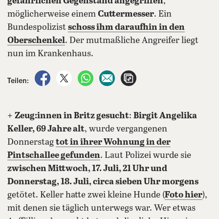
gefährlichen Gegenstand angegriffen
,
möglicherweise einem
Cuttermesser
. Ein
Bundespolizist
schoss ihm daraufhin in den
Oberschenkel
. Der mutmaßliche Angreifer liegt
nun im Krankenhaus.
auf Facebook teilen
auf X teilen
per WhatsApp teilen
per E-Mail teilen
Artikel aufrufen
Teilen:
+
Zeug:innen in Britz gesucht
:
Birgit Angelika
Keller, 69 Jahre alt
, wurde vergangenen
Donnerstag
tot in ihrer Wohnung in der
Pintschallee
gefunden
. Laut Polizei wurde sie
zwischen Mittwoch, 17. Juli, 21 Uhr und
Donnerstag, 18. Juli, circa sieben Uhr morgens
getötet. Keller hatte zwei kleine Hunde (
Foto hier
),
mit denen sie täglich unterwegs war. Wer etwas