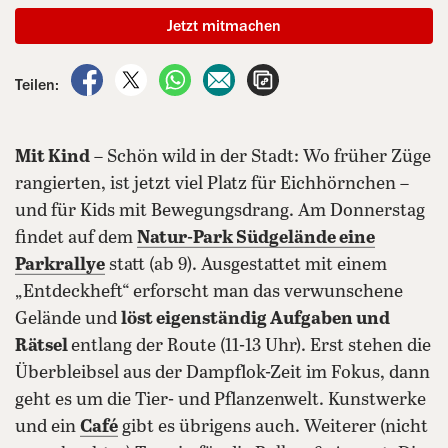
Jetzt mitmachen
auf Facebook teilen
auf X teilen
per WhatsApp teilen
per E-Mail teilen
Artikel aufrufen
Teilen:
Mit Kind
– Schön wild in der Stadt: Wo früher Züge
rangierten, ist jetzt viel Platz für Eichhörnchen –
und für Kids mit Bewegungsdrang. Am Donnerstag
findet auf dem
Natur-Park Südgelände eine
Parkrallye
statt (ab 9). Ausgestattet mit einem
„Entdeckheft“ erforscht man das verwunschene
Gelände und
löst eigenständig Aufgaben und
Rätsel
entlang der Route (11-13 Uhr). Erst stehen die
Überbleibsel aus der Dampflok-Zeit im Fokus, dann
geht es um die Tier- und Pflanzenwelt. Kunstwerke
und ein
Café
gibt es übrigens auch. Weiterer (nicht