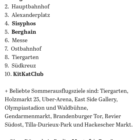
2. Hauptbahnhof
3. Alexanderplatz
4.
Sisyphos
5.
Berghain
6. Messe
7. Ostbahnhof
8. Tiergarten
9. Südkreuz
10.
KitKatClub
+ Beliebte Sommerausflugsziele sind: Tiergarten,
Holzmarkt 25, Uber-Arena, East Side Gallery,
Olympiastadion und Waldbühne,
Gendarmenmarkt, Brandenburger Tor, Revier
Südost, Tilla-Durieux-Park und Hackescher Markt.