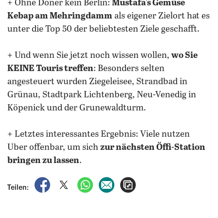
+ Ohne Döner kein Berlin:
Mustafa's Gemüse
Kebap am Mehringdamm
als eigener Zielort hat es
unter die Top 50 der beliebtesten Ziele geschafft.
+ Und wenn Sie jetzt noch wissen wollen,
wo Sie
KEINE Touris treffen
: Besonders selten
angesteuert wurden Ziegeleisee, Strandbad in
Grünau, Stadtpark Lichtenberg, Neu-Venedig in
Köpenick und der Grunewaldturm.
+ Letztes interessantes Ergebnis: Viele nutzen
Uber offenbar, um sich
zur nächsten Öffi-Station
bringen zu lassen
.
auf Facebook teilen
auf X teilen
per WhatsApp teilen
per E-Mail teilen
Artikel aufrufen
Teilen: