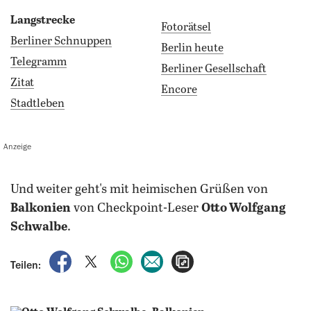
Langstrecke
Fotorätsel
Berliner Schnuppen
Berlin heute
Telegramm
Berliner Gesellschaft
Zitat
Encore
Stadtleben
Anzeige
und weiter geht's mit heimischen Grüßen von
Balkonien
von Checkpoint-Leser
Otto Wolfgang
Schwalbe
.
auf Facebook teilen
auf X teilen
per WhatsApp teilen
per E-Mail teilen
Artikel aufrufen
Teilen: