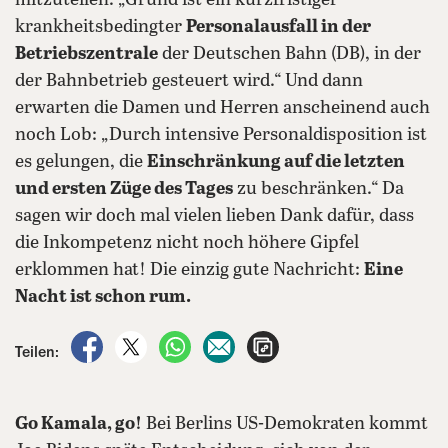
mitzuteilen. „Grund ist ein kurzfristiger
krankheitsbedingter
Personalausfall in der
Betriebszentrale
der Deutschen Bahn (DB), in der
der Bahnbetrieb gesteuert wird.“ Und dann
erwarten die Damen und Herren anscheinend auch
noch Lob: „Durch intensive Personaldisposition ist
es gelungen, die
Einschränkung auf die letzten
und ersten Züge des Tages
zu beschränken.“ Da
sagen wir doch mal vielen lieben Dank dafür, dass
die Inkompetenz nicht noch höhere Gipfel
erklommen hat! Die einzig gute Nachricht:
Eine
Nacht ist schon rum.
auf Facebook teilen
auf X teilen
per WhatsApp teilen
per E-Mail teilen
Artikel aufrufen
Teilen:
Go Kamala, go!
Bei Berlins US-Demokraten kommt