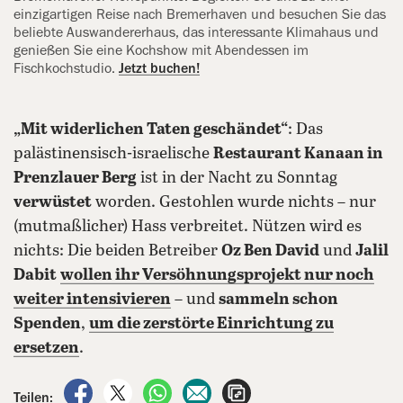
einzigartigen Reise nach Bremerhaven und besuchen Sie das
beliebte Auswandererhaus, das interessante Klimahaus und
genießen Sie eine Kochshow mit Abendessen im
Fischkochstudio.
Jetzt buchen!
„Mit widerlichen Taten geschändet“
: Das
palästinensisch-israelische
Restaurant Kanaan in
Prenzlauer Berg
ist in der Nacht zu Sonntag
verwüstet
worden. Gestohlen wurde nichts – nur
(mutmaßlicher) Hass verbreitet. Nützen wird es
nichts: Die beiden Betreiber
Oz Ben David
und
Jalil
Dabit
wollen ihr Versöhnungsprojekt nur noch
weiter intensivieren
– und
sammeln schon
Spenden
,
um die zerstörte Einrichtung zu
ersetzen
.
auf Facebook teilen
auf X teilen
per WhatsApp teilen
per E-Mail teilen
Artikel aufrufen
Teilen: