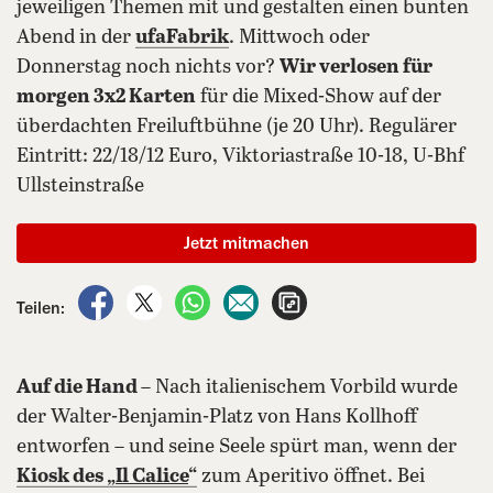
jeweiligen Themen mit und gestalten einen bunten
Abend in der
ufaFabrik
. Mittwoch oder
Donnerstag noch nichts vor?
Wir verlosen für
morgen 3x2 Karten
für die Mixed-Show auf der
überdachten Freiluftbühne (je 20 Uhr). Regulärer
Eintritt: 22/18/12 Euro, Viktoriastraße 10-18, U-Bhf
Ullsteinstraße
Jetzt mitmachen
auf Facebook teilen
auf X teilen
per WhatsApp teilen
per E-Mail teilen
Artikel aufrufen
Teilen:
Auf die Hand
– Nach italienischem Vorbild wurde
der Walter-Benjamin-Platz von Hans Kollhoff
entworfen – und seine Seele spürt man, wenn der
Kiosk des „
Il Calice
“
zum Aperitivo öffnet. Bei