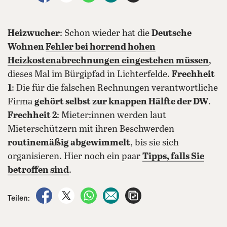
Heizwucher
: Schon wieder hat die
Deutsche
Wohnen
Fehler bei horrend hohen
Heizkostenabrechnungen
eingestehen müssen
,
dieses Mal im Bürgipfad in Lichterfelde.
Frechheit
1
: Die für die falschen Rechnungen verantwortliche
Firma
gehört selbst zur knappen Hälfte der DW
.
Frechheit 2
: Mieter:innen werden laut
Mieterschützern mit ihren Beschwerden
routinemäßig abgewimmelt
, bis sie sich
organisieren. Hier noch ein paar
Tipps, falls Sie
betroffen sind
.
auf Facebook teilen
auf X teilen
per WhatsApp teilen
per E-Mail teilen
Artikel aufrufen
Teilen: