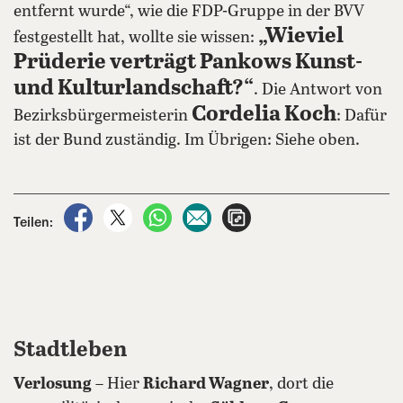
entfernt wurde“, wie die FDP-Gruppe in der BVV
„Wieviel
festgestellt hat, wollte sie wissen:
Prüderie verträgt Pankows Kunst-
und Kulturlandschaft?“
. Die Antwort von
Cordelia Koch
Bezirksbürgermeisterin
: Dafür
ist der Bund zuständig. Im Übrigen: Siehe oben.
auf Facebook teilen
auf X teilen
per WhatsApp teilen
per E-Mail teilen
Artikel aufrufen
Teilen:
Stadtleben
Verlosung
– Hier
Richard Wagner
, dort die