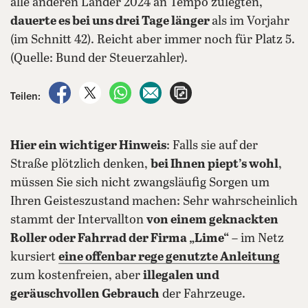
alle anderen Länder 2024 an Tempo zulegten,
dauerte es bei uns drei Tage länger
als im Vorjahr
(im Schnitt 42). Reicht aber immer noch für Platz 5.
(Quelle: Bund der Steuerzahler).
auf Facebook teilen
auf X teilen
per WhatsApp teilen
per E-Mail teilen
Artikel aufrufen
Teilen:
Hier ein wichtiger Hinweis
: Falls sie auf der
Straße plötzlich denken,
bei Ihnen piept’s wohl
,
müssen Sie sich nicht zwangsläufig Sorgen um
Ihren Geisteszustand machen: Sehr wahrscheinlich
stammt der Intervallton
von einem geknackten
Roller oder Fahrrad der Firma „Lime“
– im Netz
kursiert
eine offenbar rege genutzte Anleitung
zum kostenfreien, aber
illegalen und
geräuschvollen Gebrauch
der Fahrzeuge.