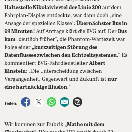
Haltestelle Nikolaiviertel der Linie 200
auf dem
Fahrplan-Display entdeckte, war dann doch „eine
Ansage der speziellen Klasse“:
Übernächster Bus in
69 Minuten!
Auf Anfrage klärt die BVG auf: Der
Bus
kam
„deutlich früher“, die Phantom-Wartezeit war
Folge einer
„kurzzeitigen Störung des
Datenflusses zwischen den Echtzeitsystemen.“
Es
kommentiert BVG-Fahrdienstleiter
Albert
Einstein
: „Die Unterscheidung zwischen
Vergangenheit, Gegenwart und Zukunft ist
nur
eine hartnäckige Illusion
.“
auf Facebook teilen
auf X teilen
per WhatsApp teilen
per E-Mail teilen
Artikel aufrufen
Teilen:
Wir kommen zur Rubrik
„Mathe mit dem