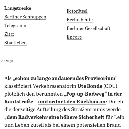
Langstrecke
Fotorätsel
Berliner Schnuppen
Berlin heute
Telegramm
Berliner Gesellschaft
Zitat
Encore
Stadtleben
Anzeige
als
„schon zu lange andauerndes Provisorium“
klassifiziert Verkehrssenatorin
Ute Bonde
(CDU)
plötzlich den berühmten
„Pop-up-Radweg“ in der
Kantstraße
–
und ordnet den Rückbau an
: Durch
die derzeitige Aufteilung des Straßenraums werde
„
dem Radverkehr eine höhere Sicherheit
für Leib
und Leben zuteil als bei einem potenziellen Brand