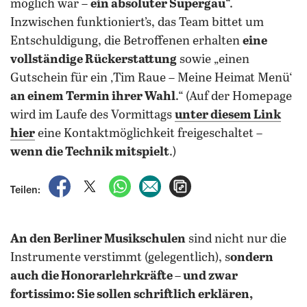
möglich war –
ein absoluter Supergau
“.
Inzwischen funktioniert’s, das Team bittet um
Entschuldigung, die Betroffenen erhalten
eine
vollständige Rückerstattung
sowie „einen
Gutschein für ein ‚Tim Raue – Meine Heimat Menü‘
an einem Termin ihrer Wahl
.“ (Auf der Homepage
wird im Laufe des Vormittags
unter diesem Link
hier
eine Kontaktmöglichkeit freigeschaltet –
wenn die Technik mitspielt
.)
auf Facebook teilen
auf X teilen
per WhatsApp teilen
per E-Mail teilen
Artikel aufrufen
Teilen:
An den Berliner Musikschulen
sind nicht nur die
Instrumente verstimmt (gelegentlich), s
ondern
auch die Honorarlehrkräfte – und zwar
fortissimo: Sie sollen schriftlich erklären,