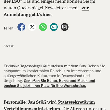
der LSU
? Das und einiges mehr können Sie im
neuen Queerspiegel-Newsletter lesen –
zur
Anmeldung geht’s hier
.
auf Facebook teilen
auf X teilen
per WhatsApp teilen
per E-Mail teilen
Artikel aufrufen
Teilen:
Anzeige
Exklusive Tagesspiegel Kulturreisen mit dem Bus:
Reisen Sie
entspannt im komfortablen Reisebus zu interessanten und
außergewöhnlichen Kulturorten in Deutschland und
Umgebung.
Genießen Sie Kultur, Kunst und Musik und
buchen Sie jetzt Ihren Platz für Ihre Wunschreise.
Personalie
:
Jan Stöß
wird
Staatssekretär im
Verteidigungsministerium
. Die Älteren unter uns