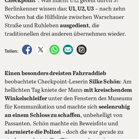
Checkpoint“
. Was macht U12 geteilt durch 3?
Berlinkenner wissen das:
U1, U2, U3
– nach zehn
Wochen hat die Hilfslinie zwischen Warschauer
Straße und Ruhleben
ausgedient
, die
traditionellen drei anderen übernehmen wieder.
auf Facebook teilen
auf X teilen
per WhatsApp teilen
per E-Mail teilen
Artikel aufrufen
Teilen:
Einen besonders dreisten Fahrraddieb
beobachtete Checkpoint-Leserin
Silke Schön
: Am
hellichten Tag kniete der Mann
mit kreischendem
Winkelschleifer
unter den Fenstern des Museums
für Kommunikation und machte sich
seelenruhig
an einem Schloss zu schaffen
, unbehelligt von
Passanten. Schön machte ein Beweisfoto und
alarmierte die Polizei
– doch die war gerade zu