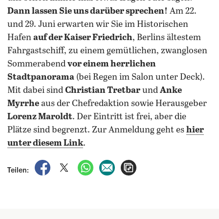
Dann lassen Sie uns darüber sprechen!
Am 22.
und 29. Juni erwarten wir Sie im Historischen
Hafen
auf der Kaiser Friedrich
, Berlins ältestem
Fahrgastschiff, zu einem gemütlichen, zwanglosen
Sommerabend
vor einem herrlichen
Stadtpanorama
(bei Regen im Salon unter Deck).
Mit dabei sind
Christian Tretbar
und
Anke
Myrrhe
aus der Chefredaktion sowie Herausgeber
Lorenz Maroldt
. Der Eintritt ist frei, aber die
Plätze sind begrenzt. Zur Anmeldung geht es
hier
unter diesem Link
.
auf Facebook teilen
auf X teilen
per WhatsApp teilen
per E-Mail teilen
Artikel aufrufen
Teilen: