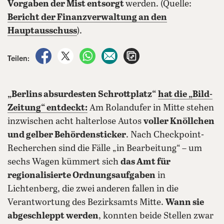
Vorgaben der Mist entsorgt
werden. (Quelle:
Bericht der Finanzverwaltung an den
Hauptausschuss
).
auf Facebook teilen
auf X teilen
per WhatsApp teilen
per E-Mail teilen
Artikel aufrufen
Teilen:
„Berlins absurdesten Schrottplatz“
hat die „Bild-
Zeitung“ entdeckt:
Am Rolandufer in Mitte stehen
inzwischen acht halterlose Autos
voller Knöllchen
und gelber Behördensticker
. Nach Checkpoint-
Recherchen sind die Fälle „in Bearbeitung“ – um
sechs Wagen kümmert sich
das Amt für
regionalisierte Ordnungsaufgaben
in
Lichtenberg, die zwei anderen fallen in die
Verantwortung des Bezirksamts Mitte.
Wann sie
abgeschleppt werden
, konnten beide Stellen zwar