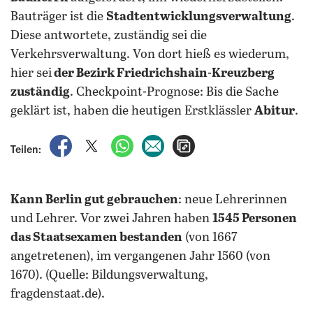
Bauträger ist die
Stadtentwicklungsverwaltung
.
Diese antwortete, zuständig sei die
Verkehrsverwaltung. Von dort hieß es wiederum,
hier sei
der Bezirk Friedrichshain-Kreuzberg
zuständig
. Checkpoint-Prognose: Bis die Sache
geklärt ist, haben die heutigen Erstklässler
Abitur
.
auf Facebook teilen
auf X teilen
per WhatsApp teilen
per E-Mail teilen
Artikel aufrufen
Teilen:
Kann Berlin gut gebrauchen
: neue Lehrerinnen
und Lehrer. Vor zwei Jahren haben
1545 Personen
das Staatsexamen bestanden
(von 1667
angetretenen), im vergangenen Jahr 1560 (von
1670). (Quelle: Bildungsverwaltung,
fragdenstaat.de).