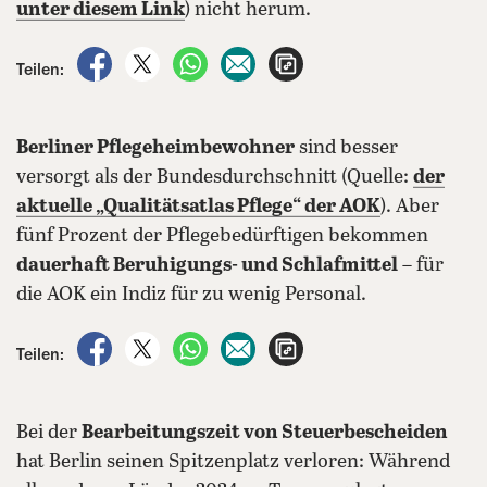
unter diesem Link
) nicht herum.
auf Facebook teilen
auf X teilen
per WhatsApp teilen
per E-Mail teilen
Artikel aufrufen
Teilen:
Berliner Pflegeheimbewohner
sind besser
versorgt als der Bundesdurchschnitt (Quelle:
der
aktuelle
„Qualitätsatlas Pflege
“ der AOK
). Aber
fünf Prozent der Pflegebedürftigen bekommen
dauerhaft Beruhigungs- und Schlafmittel
– für
die AOK ein Indiz für zu wenig Personal.
auf Facebook teilen
auf X teilen
per WhatsApp teilen
per E-Mail teilen
Artikel aufrufen
Teilen:
Bei der
Bearbeitungszeit von Steuerbescheiden
hat Berlin seinen Spitzenplatz verloren: Während