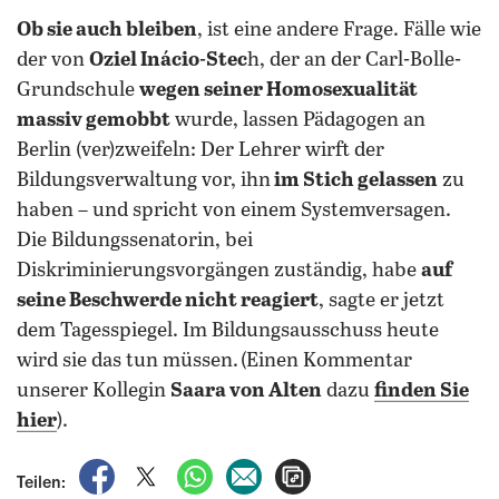
Ob sie auch bleiben
, ist eine andere Frage. Fälle wie
der von
Oziel Inácio-Stec
h, der an der Carl-Bolle-
Grundschule
wegen seiner Homosexualität
massiv gemobbt
wurde, lassen Pädagogen an
Berlin (ver)zweifeln: Der Lehrer wirft der
Bildungsverwaltung vor, ihn
im Stich gelassen
zu
haben – und spricht von einem Systemversagen.
Die Bildungssenatorin, bei
Diskriminierungsvorgängen zuständig, habe
auf
seine Beschwerde nicht reagiert
, sagte er jetzt
dem Tagesspiegel. Im Bildungsausschuss heute
wird sie das tun müssen. (Einen Kommentar
unserer Kollegin
Saara von Alten
dazu
finden Sie
hier
).
auf Facebook teilen
auf X teilen
per WhatsApp teilen
per E-Mail teilen
Artikel aufrufen
Teilen: