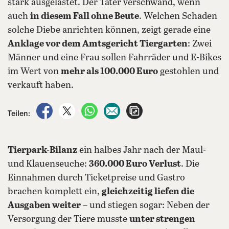
stark ausgelastet. Der Täter verschwand, wenn
auch
in diesem Fall ohne Beute
. Welchen Schaden
solche Diebe anrichten können, zeigt gerade eine
Anklage vor dem Amtsgericht Tiergarten
: Zwei
Männer und eine Frau sollen Fahrräder und E-Bikes
im Wert von
mehr als 100.000 Euro
gestohlen und
verkauft haben.
auf Facebook teilen
auf X teilen
per WhatsApp teilen
per E-Mail teilen
Artikel aufrufen
Teilen:
Tierpark-Bilanz
ein halbes Jahr nach der Maul-
und Klauenseuche:
360.000 Euro Verlust
. Die
Einnahmen durch Ticketpreise und Gastro
brachen komplett ein,
gleichzeitig liefen die
Ausgaben weiter
– und stiegen sogar: Neben der
Versorgung der Tiere musste
unter strengen