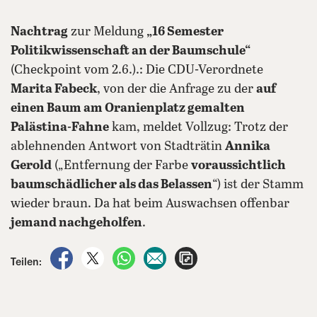
Nachtrag
zur Meldung
„16 Semester
Politikwissenschaft an der Baumschule“
(Checkpoint vom 2.6.).: Die CDU-Verordnete
Marita Fabeck
, von der die Anfrage zu der
auf
einen Baum am Oranienplatz gemalten
Palästina-Fahne
kam, meldet Vollzug: Trotz der
ablehnenden Antwort von Stadträtin
Annika
Gerold
(„Entfernung der Farbe
voraussichtlich
baumschädlicher als das Belassen
“) ist der Stamm
wieder braun. Da hat beim Auswachsen offenbar
jemand nachgeholfen
.
auf Facebook teilen
auf X teilen
per WhatsApp teilen
per E-Mail teilen
Artikel aufrufen
Teilen: