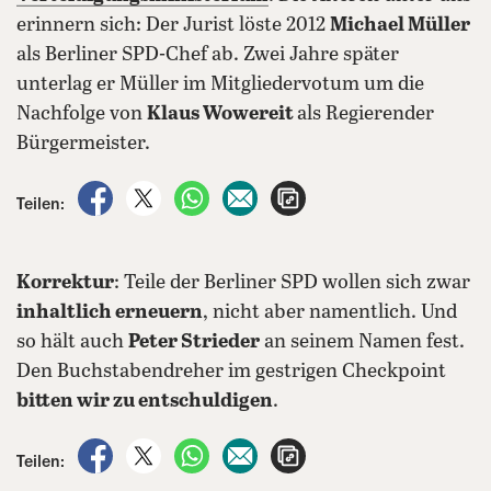
erinnern sich: Der Jurist löste 2012
Michael Müller
als Berliner SPD-Chef ab. Zwei Jahre später
unterlag er Müller im Mitgliedervotum um die
Nachfolge von
Klaus Wowereit
als Regierender
Bürgermeister.
auf Facebook teilen
auf X teilen
per WhatsApp teilen
per E-Mail teilen
Artikel aufrufen
Teilen:
Korrektur
: Teile der Berliner SPD wollen sich zwar
inhaltlich erneuern
, nicht aber namentlich. Und
so hält auch
Peter Strieder
an seinem Namen fest.
Den Buchstabendreher im gestrigen Checkpoint
bitten wir zu entschuldigen
.
auf Facebook teilen
auf X teilen
per WhatsApp teilen
per E-Mail teilen
Artikel aufrufen
Teilen: