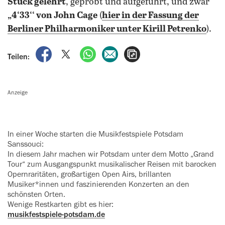
Stück gelehrt
, geprobt und aufgeführt, und zwar
„4‘33‘‘ von John Cage
(
hier in der Fassung der
Berliner Philharmoniker unter
Kirill Petrenko
).
auf Facebook teilen
auf X teilen
per WhatsApp teilen
per E-Mail teilen
Artikel aufrufen
Teilen:
Anzeige
In einer Woche starten die ‍Musikfestspiele Potsdam
Sanssouci:
In diesem Jahr machen wir Potsdam unter dem Motto „Grand
Tour“ zum Ausgangspunkt musikalischer Reisen mit barocken
Opernraritäten, ‍großartigen Open Airs, brillanten
Musiker*innen und faszinierenden ‍Konzerten an den
schönsten Orten.
Wenige Restkarten gibt es hier:
musikfestspiele-potsdam.de