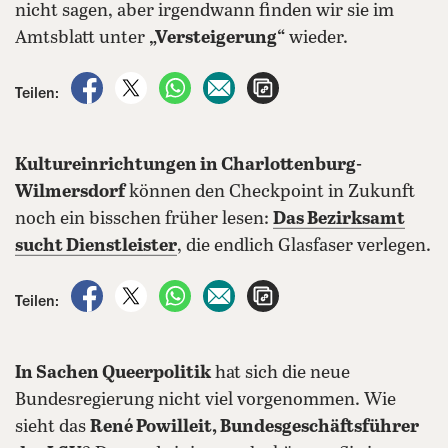
nicht sagen, aber irgendwann finden wir sie im
Amtsblatt unter
„Versteigerung“
wieder.
auf Facebook teilen
auf X teilen
per WhatsApp teilen
per E-Mail teilen
Artikel aufrufen
Teilen:
Kultureinrichtungen in Charlottenburg-
Wilmersdorf
können den Checkpoint in Zukunft
noch ein bisschen früher lesen:
Das Bezirksamt
sucht Dienstleister
, die endlich Glasfaser verlegen.
auf Facebook teilen
auf X teilen
per WhatsApp teilen
per E-Mail teilen
Artikel aufrufen
Teilen:
In Sachen Queerpolitik
hat sich die neue
Bundesregierung nicht viel vorgenommen. Wie
sieht das
René Powilleit, Bundesgeschäftsführer