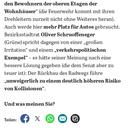
den Bewohnern der oberen Etagen der
Wohnhäuser
“ (die Feuerwehr kommt mit ihren
Drehleitern zurzeit nicht ohne Weiteres heran).
Auch werde hier
mehr Platz für Autos
gebraucht.
Bezirksstadtrat
Oliver Schruoffeneger
(Grüne) spricht dagegen von einer „großen
Irritation“ und einem
„verkehrspolitischen
Exempel“
– es hätte seiner Meinung nach eine
bessere Lösung gegeben (die dem Senat aber zu
teuer ist): Der Rückbau des Radwegs führe
„unweigerlich zu einem deutlich höheren Risiko
von Kollisionen“
.
Und was meinen Sie?
auf Facebook teilen
auf X teilen
per WhatsApp teilen
per E-Mail teilen
Artikel aufrufen
Teilen: