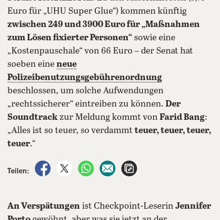
Euro für „UHU Super Glue“) kommen künftig
zwischen 249 und 3900 Euro für „Maßnahmen
zum Lösen fixierter Personen“
sowie eine
„Kostenpauschale“ von 66 Euro – der Senat hat
soeben eine
neue
Polizeibenutzungsgebührenordnung
beschlossen, um solche Aufwendungen
„rechtssicherer“ eintreiben zu können.
Der
Soundtrack
zur Meldung kommt von
Farid Bang
:
„Alles ist so teuer, so verdammt
teuer, teuer, teuer,
teuer
.“
auf Facebook teilen
auf X teilen
per WhatsApp teilen
per E-Mail teilen
Artikel aufrufen
Teilen:
An Verspätungen
ist Checkpoint-Leserin
Jennifer
Porto
gewöhnt, aber was sie jetzt an der