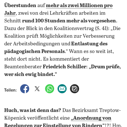
Überstunden
auf
mehr als zwei Millionen pro
Jahr
, zwei von drei Lehrkräften arbeiten im
Schnitt
rund 100 Stunden mehr als vorgesehen
.
Dazu der Blick in den Koalitionsvertrag (S. 41): „Die
Koalition prüft Möglichkeiten zur Verbesserung
der Arbeitsbedingungen und
Entlastung des
pädagogischen Personals
.“ Wann es so weit ist,
steht dort nicht. Es kommentiert der
Beamtenberater
Friedrich Schiller
:
„Drum prüfe,
wer sich ewig bindet.“
auf Facebook teilen
auf X teilen
per WhatsApp teilen
per E-Mail teilen
Artikel aufrufen
Teilen:
Huch, was ist denn das?
Das Bezirksamt Treptow-
Köpenick veröffentlicht eine
„Anordnung von
Regelungen zur
Einstellung von Rindern
“
!?! Hm,