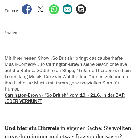
auf Facebook teilen
auf X teilen
per WhatsApp teilen
per E-Mail teilen
Artikel aufrufen
Teilen:
Anzeige
Mit ihrer neuen Show „So British“ bringt das zauberhafte
Musik-Comedy-Duo
Carrington-Brown
seine Geschichte live
auf die Bühne: 30 Jahre on Stage, 15 Jahre Therapie und ein
Leben lang Musik. Die zwei Wahlberliner*innen zelebrieren
ihre Liebe zur Musik mit ihrem ganz speziellen Sinn für
Humor.
Carrington-Brown - "So British" vom 18. - 21.6. in der BAR
JEDER VERNUNFT
Und hier ein Hinweis
in eigener Sache: Sie wollten
uns schon immer mal etwas fragen oder sagen?