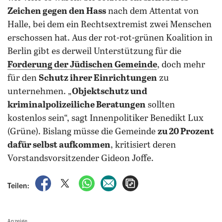
Zeichen gegen den Hass
nach dem Attentat von
Halle, bei dem ein Rechtsextremist zwei Menschen
erschossen hat. Aus der rot-rot-grünen Koalition in
Berlin gibt es derweil Unterstützung für die
Forderung der Jüdischen Gemeinde
, doch mehr
für den
Schutz ihrer Einrichtungen
zu
unternehmen. „
Objektschutz und
kriminalpolizeiliche Beratungen
sollten
kostenlos sein“, sagt Innenpolitiker Benedikt Lux
(Grüne). Bislang müsse die Gemeinde
zu 20 Prozent
dafür selbst aufkommen
, kritisiert deren
Vorstandsvorsitzender Gideon Joffe.
auf Facebook teilen
auf X teilen
per WhatsApp teilen
per E-Mail teilen
Artikel aufrufen
Teilen:
Anzeige