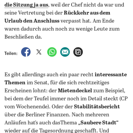
die Sitzung ja aus
, weil der Chef nicht da war und
seine Vertretung bei der
Rückkehr aus dem
Urlaub den Anschluss
verpasst hat. Am Ende
waren dadurch auch noch zu wenige Leute zum
Beschließen da.
auf Facebook teilen
auf X teilen
per WhatsApp teilen
per E-Mail teilen
Artikel aufrufen
Teilen:
Es gibt allerdings auch ein paar recht
interessante
Themen
im Senat, für die sich rechtzeitiges
Erscheinen lohnt: der
Mietendeckel
zum Beispiel,
bei dem der Teufel immer noch im Detail steckt (CP
vom Wochenende). Oder der
Stabilitätsbericht
über die Berliner Finanzen. Nach mehreren
Anläufen hat’s auch dasThema
„Saubere Stadt“
wieder auf die Tagesordnung geschafft. Und