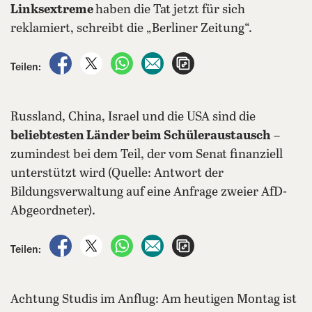
Linksextreme
haben die Tat jetzt für sich
reklamiert, schreibt die „Berliner Zeitung“.
auf Facebook teilen
auf X teilen
per WhatsApp teilen
per E-Mail teilen
Artikel aufrufen
Teilen:
Russland, China, Israel und die USA sind die
beliebtesten Länder beim Schüleraustausch
–
zumindest bei dem Teil, der vom Senat finanziell
unterstützt wird (Quelle: Antwort der
Bildungsverwaltung auf eine Anfrage zweier AfD-
Abgeordneter).
auf Facebook teilen
auf X teilen
per WhatsApp teilen
per E-Mail teilen
Artikel aufrufen
Teilen:
Achtung Studis im Anflug: Am heutigen Montag ist