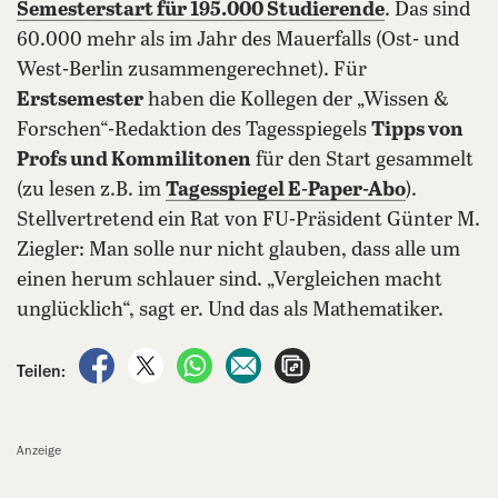
Semesterstart für 195.000 Studierende
. Das sind
60.000 mehr als im Jahr des Mauerfalls (Ost- und
West-Berlin zusammengerechnet). Für
Erstsemester
haben die Kollegen der „Wissen &
Forschen“-Redaktion des Tagesspiegels
Tipps von
Profs und Kommilitonen
für den Start gesammelt
(zu lesen z.B. im
Tagesspiegel E-Paper-Abo
).
Stellvertretend ein Rat von FU-Präsident Günter M.
Ziegler: Man solle nur nicht glauben, dass alle um
einen herum schlauer sind. „Vergleichen macht
unglücklich“, sagt er. Und das als Mathematiker.
auf Facebook teilen
auf X teilen
per WhatsApp teilen
per E-Mail teilen
Artikel aufrufen
Teilen:
Anzeige