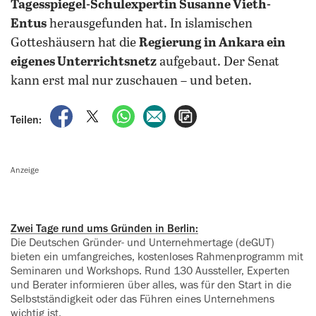
Tagesspiegel-Schulexpertin Susanne Vieth-
Entus
herausgefunden hat. In islamischen
Gotteshäusern hat die
Regierung in Ankara ein
eigenes Unterrichtsnetz
aufgebaut. Der Senat
kann erst mal nur zuschauen – und beten.
auf Facebook teilen
auf X teilen
per WhatsApp teilen
per E-Mail teilen
Artikel aufrufen
Teilen:
Anzeige
Zwei Tage rund ums Gründen in Berlin:
Die Deutschen Gründer- und Unternehmertage (deGUT)
bieten ein umfangreiches, kostenloses Rahmen­programm mit
Seminaren und Work­shops. Rund 130 Aussteller, Experten
und Berater informieren über alles, was für den Start in die
Selbst­ständigkeit oder das Führen eines Unternehmens
wichtig ist.