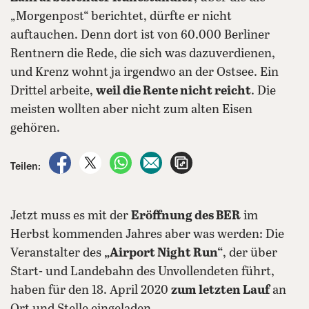
„Morgenpost“ berichtet, dürfte er nicht
auftauchen. Denn dort ist von 60.000 Berliner
Rentnern die Rede, die sich was dazuverdienen,
und Krenz wohnt ja irgendwo an der Ostsee. Ein
Drittel arbeite,
weil die Rente nicht reicht
. Die
meisten wollten aber nicht zum alten Eisen
gehören.
auf Facebook teilen
auf X teilen
per WhatsApp teilen
per E-Mail teilen
Artikel aufrufen
Teilen:
Jetzt muss es mit der
Eröffnung des BER
im
Herbst kommenden Jahres aber was werden: Die
Veranstalter des
„Airport Night Run“
, der über
Start- und Landebahn des Unvollendeten führt,
haben für den 18. April 2020
zum letzten Lauf
an