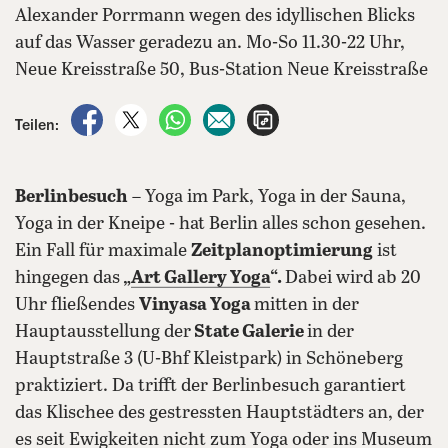
Alexander Porrmann wegen des idyllischen Blicks
auf das Wasser geradezu an. Mo-So 11.30-22 Uhr,
Neue Kreisstraße 50, Bus-Station Neue Kreisstraße
auf Facebook teilen
auf X teilen
per WhatsApp teilen
per E-Mail teilen
Artikel aufrufen
Teilen:
Berlinbesuch
– Yoga im Park, Yoga in der Sauna,
Yoga in der Kneipe - hat Berlin alles schon gesehen.
Ein Fall für maximale
Zeitplanoptimierung
ist
hingegen das
„
Art Gallery Yoga
“.
Dabei wird ab 20
Uhr fließendes
Vinyasa Yoga
mitten in der
Hauptausstellung der
State Galerie
in der
Hauptstraße 3 (U-Bhf Kleistpark) in Schöneberg
praktiziert. Da trifft der Berlinbesuch garantiert
das Klischee des gestressten Hauptstädters an, der
es seit Ewigkeiten nicht zum Yoga oder ins Museum