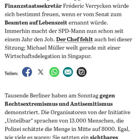
Finanzstaatssekretär
Fréderic Verrycken würde
sich bestimmt freuen, wenn er vom Senat zum
Beamten auf Lebenszeit
ernannt würde.
Immerhin macht der SPD-Mann nun schon seit
einem Jahr den Job.
Der Chef fehlt
auch bei dieser
Sitzung; Michael Müller weilt gerade mit einer
Wirtschaftsdelegation in Singapur.
auf Facebook teilen
auf X teilen
per WhatsApp teilen
per E-Mail teilen
Artikel aufrufen
Teilen:
Tausende Berliner haben am Sonntag
gegen
Rechtsextremismus und Antisemitismus
demonstriert. Die Organisatoren von der Initiative
„Unteilbar“ sprachen von 13.000 Menschen, die
Polizei schätzte die Menge in Mitte auf 8000.
Egal,
wie viele es waren: Sie setzten ein
sichtbares