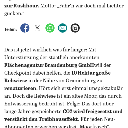
zur Rushhour.
Motto: „Fahr‘n wir doch mal Lichter
gucken.“
auf Facebook teilen
auf X teilen
per WhatsApp teilen
per E-Mail teilen
Artikel aufrufen
Teilen:
Das ist jetzt wirklich was für länger: Mit
Unterstützung der staatlich anerkannten
Flächenagentur Brandenburg GmbH
will der
Checkpoint dabei helfen, die
10 Hektar große
Rehwiese
in der Nähe von Oranienburg zu
renaturieren
. Hört sich erst einmal unspektakulär
an. Doch die Rehwiese ist ein altes Moor, das durch
Entwässerung bedroht ist. Folge: Das dort über
lange Jahre gespeicherte
CO2 wird freigesetzt und
verstärkt den Treibhauseffekt
. Für jeden Neu-
Abonnenten erwerben wir drei „Moorfrosch“-