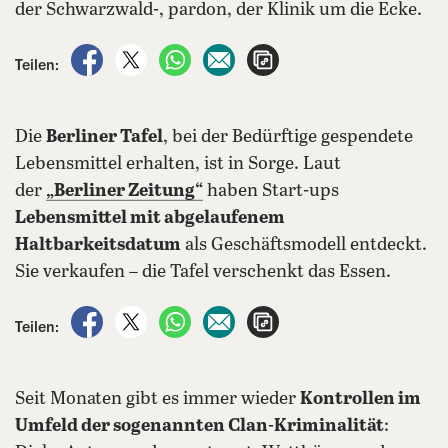
der Schwarzwald-, pardon, der Klinik um die Ecke.
auf Facebook teilen
auf X teilen
per WhatsApp teilen
per E-Mail teilen
Artikel aufrufen
Teilen:
Die
Berliner Tafel
, bei der Bedürftige gespendete
Lebensmittel erhalten, ist in Sorge. Laut
der
„Berliner Zeitung“
haben Start-ups
Lebensmittel mit abgelaufenem
Haltbarkeitsdatum
als Geschäftsmodell entdeckt.
Sie verkaufen – die Tafel verschenkt das Essen.
auf Facebook teilen
auf X teilen
per WhatsApp teilen
per E-Mail teilen
Artikel aufrufen
Teilen:
Seit Monaten gibt es immer wieder
Kontrollen im
Umfeld der sogenannten Clan-Kriminalität
: