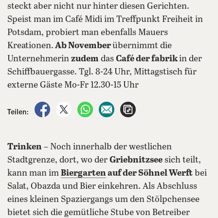
steckt aber nicht nur hinter diesen Gerichten.
Speist man im Café Midi im Treffpunkt Freiheit in
Potsdam, probiert man ebenfalls Mauers
Kreationen.
Ab November
übernimmt die
Unternehmerin
zudem
das
Café der fabrik
in der
Schiffbauergasse. Tgl. 8-24 Uhr, Mittagstisch für
externe Gäste Mo-Fr 12.30-15 Uhr
auf Facebook teilen
auf X teilen
per WhatsApp teilen
per E-Mail teilen
Artikel aufrufen
Teilen:
Trinken
– Noch innerhalb der westlichen
Stadtgrenze, dort, wo der
Griebnitzsee
sich teilt,
kann man im
Biergarten
auf der Söhnel Werft
bei
Salat, Obazda und Bier einkehren. Als Abschluss
eines kleinen Spaziergangs um den Stölpchensee
bietet sich die gemütliche Stube von Betreiber