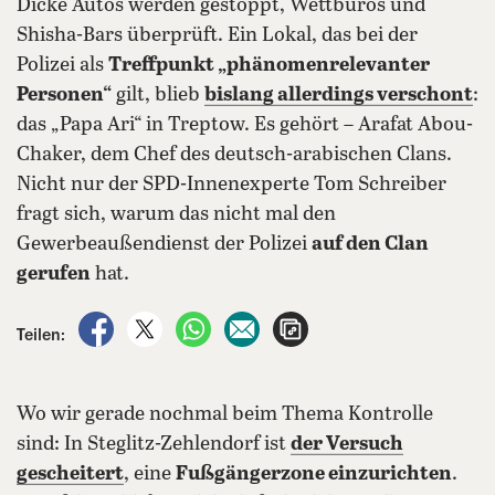
Dicke Autos werden gestoppt, Wettbüros und
Shisha-Bars überprüft. Ein Lokal, das bei der
Polizei als
Treffpunkt „phänomenrelevanter
Personen“
gilt, blieb
bislang allerdings verschont
:
das „Papa Ari“ in Treptow. Es gehört – Arafat Abou-
Chaker, dem Chef des deutsch-arabischen Clans.
Nicht nur der SPD-Innenexperte Tom Schreiber
fragt sich, warum das nicht mal den
Gewerbeaußendienst der Polizei
auf den Clan
gerufen
hat.
auf Facebook teilen
auf X teilen
per WhatsApp teilen
per E-Mail teilen
Artikel aufrufen
Teilen:
Wo wir gerade nochmal beim Thema Kontrolle
sind: In Steglitz-Zehlendorf ist
der Versuch
gescheitert
, eine
Fußgängerzone einzurichten
.