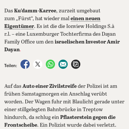
Das
Ku’damm-Karree
, zurzeit umgebaut
zum „Fürst“, hat wieder mal
einen neuen
Eigentümer
. Es ist die die Ionview Holdings S.à
r.l. – eine Luxemburger Tochterfirma des Dayan
Family Office um den
israelischen Investor
Amir
Dayan
.
auf Facebook teilen
auf X teilen
per WhatsApp teilen
per E-Mail teilen
Artikel aufrufen
Teilen:
Auf das
Auto einer Zivilstreife
der Polizei ist am
frühen Samstagmorgen ein Anschlag verübt
worden. Der Wagen fuhr mit Blaulicht gerade unter
einer stillgelegten Bahnbrücke in Treptow
hindurch, da schlug ein
Pflasterstein gegen die
Frontscheibe
. Ein Polizist wurde dabei verletzt.