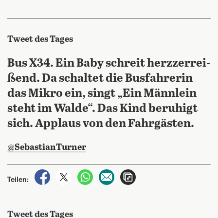
Tweet des Tages
Bus X34. Ein Ba­by schreit herz­zer­rei­
ßend. Da schal­tet die Bus­fah­re­rin
das Mi­kro ein, singt „Ein Männ­lein
steht im Wal­de“. Das Kind be­ru­higt
sich. Ap­plaus von den Fahr­gäs­ten.
@SebastianTurner
auf Facebook teilen
auf X teilen
per WhatsApp teilen
per E-Mail teilen
Artikel aufrufen
Teilen:
Tweet des Tages