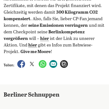
Zertifikate, mit denen das Projekt finanziert wird.
Gleichzeitig werden damit
300 Kilogramm CO2
kompensiert
. Also, falls Sie, lieber CP-Fan jemand
kennen, der
seine Emissionen verringern
und mit
dem Checkpoint seine
Berlinkompetenz
vergrößern
will –
hier
ist der Link zu unserer
Aktion. Und
hier
gibt es Infos zum Rehwiese-
Projekt.
Give me Moore
!
auf Facebook teilen
auf X teilen
per WhatsApp teilen
per E-Mail teilen
Artikel aufrufen
Teilen:
Berliner Schnuppen