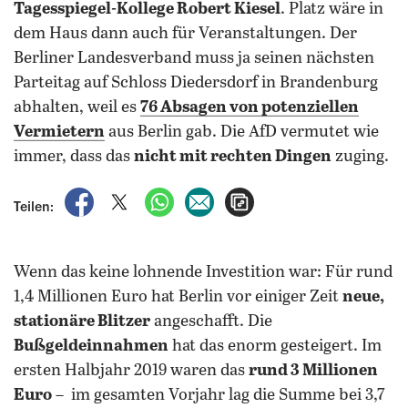
Tagesspiegel-Kollege Robert Kiesel
. Platz wäre in
dem Haus dann auch für Veranstaltungen. Der
Berliner Landesverband muss ja seinen nächsten
Parteitag auf Schloss Diedersdorf in Brandenburg
abhalten, weil es
76 Absagen von potenziellen
Vermietern
aus Berlin gab. Die AfD vermutet wie
immer, dass das
nicht mit rechten Dingen
zuging.
auf Facebook teilen
auf X teilen
per WhatsApp teilen
per E-Mail teilen
Artikel aufrufen
Teilen:
Wenn das keine lohnende Investition war: Für rund
1,4 Millionen Euro hat Berlin vor einiger Zeit
neue,
stationäre Blitzer
angeschafft. Die
Bußgeldeinnahmen
hat das enorm gesteigert. Im
ersten Halbjahr 2019 waren das
rund 3 Millionen
Euro
– im gesamten Vorjahr lag die Summe bei 3,7