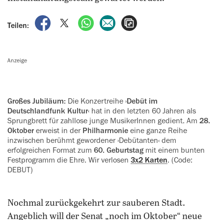
auf Facebook teilen
auf X teilen
per WhatsApp teilen
per E-Mail teilen
Artikel aufrufen
Teilen:
Anzeige
Großes Jubiläum:
Die Konzertreihe
›Debüt im
Deutschlandfunk Kultur‹
hat in den letzten 60 Jahren als
Sprungbrett für zahllose junge MusikerInnen gedient. Am
28.
Oktober
erweist in der
Philharmonie
eine ganze Reihe
inzwischen berühmt gewordener ›Debütanten‹ dem
erfolgreichen Format zum
60. Geburtstag
mit einem bunten
Festprogramm die Ehre. Wir verlosen
3x2 Karten
. (Code:
DEBUT)
Nochmal zurückgekehrt zur sauberen Stadt.
Angeblich will der Senat „noch im Oktober“ neue