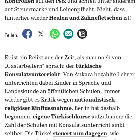
Kontrollen
auf den Pelz und achten unter anderem
auf Steuermarke und Leinenpflicht. Nicht, dass
hinterher wieder
Heulen und Zähnefletschen
ist!
auf Facebook teilen
auf X teilen
per WhatsApp teilen
per E-Mail teilen
Artikel aufrufen
Teilen:
Er ist ein Relikt aus der Zeit, als man noch von
„Gastarbeitern“ sprach: der
türkische
Konsulatsunterricht
. Von Ankara bezahlte Lehrer
unterrichten dabei Kinder in Sprache und
Landeskunde an öffentlichen Schulen. Immer
wieder gibt es Kritik wegen
nationalistisch-
religiöser Einflussnahme
. Berlin hat deshalb
begonnen,
eigene Türkischkurse
aufzubauen; die
Zahl der Schulen mit Konsulatsunterricht sinkt
seither. Die Türkei
steuert nun dagegen
, wie