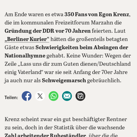
Am Ende waren es etwa
350 Fans von Egon Krenz
,
die im kommunalen Freizeitforum Marzahn die
Gründung der DDR vor 70 Jahren
feierten. Laut
„Berliner Kurier“
hätten die großenteils betagten
Gäste etwas
Schwierigkeiten beim Absingen der
Nationalhymne
gehabt. Keine Wunder: Wegen der
Zeile „Lass uns dir zum Guten dienen/Deutschland
einig Vaterland“ war sie seit Anfang der 70er Jahre
ja auch nur als
Schweigemarsch
gebräuchlich.
auf Facebook teilen
auf X teilen
per WhatsApp teilen
per E-Mail teilen
Artikel aufrufen
Teilen:
Krenz scheint zwar ein gut beschäftigter Rentner
zu sein, doch in der Statistik über die wachsende
Zahl arbeitender Ruheständler
, über die die