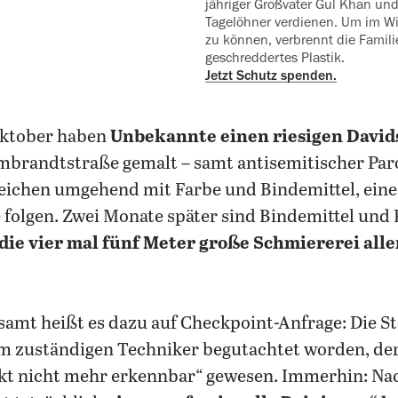
jähriger Großvater Gul Khan und 
Tagelöhner verdienen. Um im Wi
zu können, verbrennt die Famili
geschreddertes Plastik.
Jetzt Schutz spenden.
 Oktober haben
Unbekannte einen riesigen Davi
brandtstraße gemalt – samt antisemitischer Parol
eichen umgehend mit Farbe und Bindemittel, eine 
e folgen. Zwei Monate später sind Bindemittel und
die vier mal fünf Meter große Schmiererei alle
amt heißt es dazu auf Checkpoint-Anfrage: Die St
em zuständigen Techniker begutachtet worden, der
kt nicht mehr erkennbar“ gewesen. Immerhin: Na