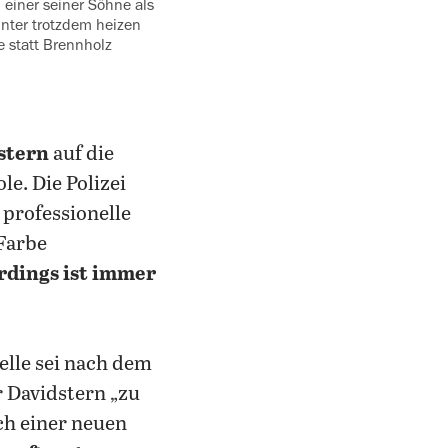
‍einer seiner Söhne als
nter trotzdem heizen
e statt Brennholz
dstern
auf die
e. Die Polizei
professionelle
 Farbe
rdings ist immer
elle sei nach dem
 Davidstern „zu
ch einer neuen