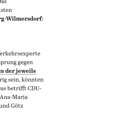
Das
isten
rg-Wilmersdorf
:
erkehrsexperte
sprung gegen
 der jeweils
drig sein, könnten
Das betrifft CDU-
, Ana-Maria
 und Götz