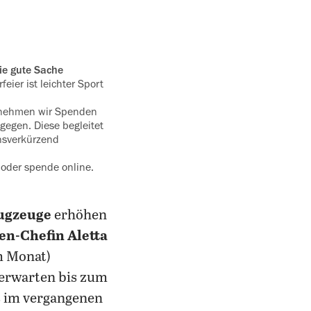
die gute Sache
eier ist leichter Sport
s nehmen wir Spenden
tgegen. Diese begleitet
ensverkürzend
 oder spende online.
lugzeuge
erhöhen
en-Chefin Aletta
im Monat)
R erwarten bis zum
s im vergangenen