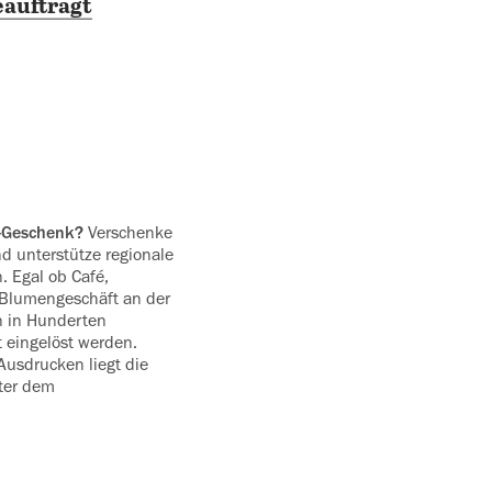
eauftragt
e-Geschenk?
Verschenke
nd unterstütze regionale
. Egal ob Café,
 Blumengeschäft an der
n in Hunderten
t eingelöst werden.
Ausdrucken liegt die
nter dem