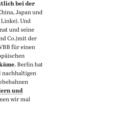
tlich bei der
 China, Japan und
 Linke). Und
nat und seine
nd Co.)mit der
 VBB für einen
ropäischen
 käme
. Berlin hat
d nachhaltigen
webebahnen
dern und
mmen wir mal