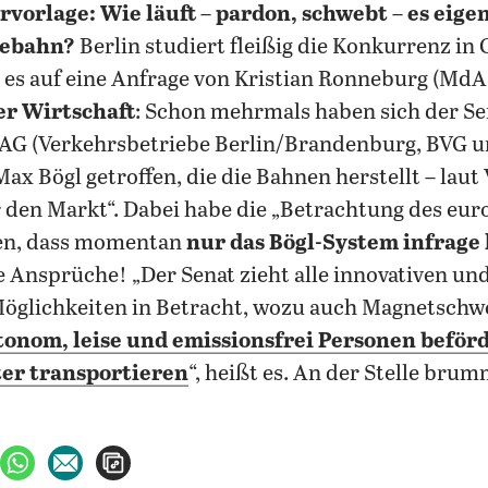
vorlage: Wie läuft – pardon, schwebt – es eigen
ebahn?
Berlin studiert fleißig die Konkurrenz in
 es auf eine Anfrage von Kristian Ronneburg (MdA
er Wirtschaft
: Schon mehrmals haben sich der Se
AG (Verkehrsbetriebe Berlin/Brandenburg, BVG u
x Bögl getroffen, die die Bahnen herstellt – laut
 den Markt“. Dabei habe die „Betrachtung des eu
en, dass momentan
nur das Bögl-System infrage
e Ansprüche! „Der Senat zieht alle innovativen un
Möglichkeiten in Betracht, wozu auch Magnetsch
tonom, leise und emissionsfrei Personen beför
er transportieren
“, heißt es. An der Stelle bru
ebook teilen
uf X teilen
per WhatsApp teilen
per E-Mail teilen
Artikel aufrufen