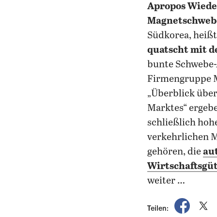
Apropos Wieder
Magnetschweb
Südkorea, heißt
quatscht mit d
bunte Schwebe-
Firmengruppe Ma
„Überblick über
Marktes“ ergeb
schließlich hoh
verkehrlichen 
gehören, die
au
Wirtschaftsgüt
weiter …
auf Fac
a
Teilen: