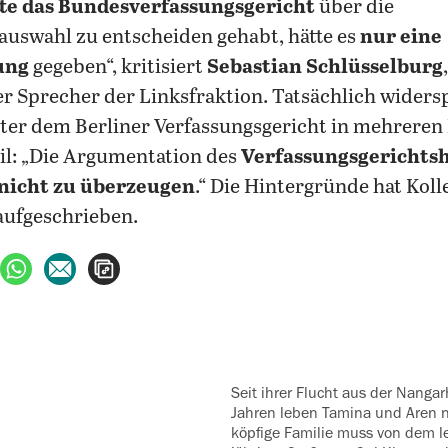
te das Bundesverfassungsgericht
über die
uswahl zu entscheiden gehabt, hätte es
nur eine
ung
gegeben“, kritisiert
Sebastian Schlüsselburg
,
er Sprecher der Linksfraktion.
Tatsächlich widers
ter dem Berliner Verfassungsgericht in mehreren
eil: „Die Argumentation des
Verfassungsgerichtsh
nicht zu überzeugen
.“ Die Hintergründe hat Kol
 aufgeschrieben.
ebook teilen
uf X teilen
per WhatsApp teilen
per E-Mail teilen
Artikel aufrufen
Seit ihrer Flucht aus der Nangarhar-Provinz vor drei
Jahren leben Tamina und Aren n
köpfige Familie muss von dem le