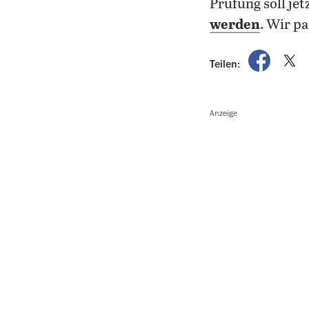
Prüfung soll jet
werden
. Wir p
auf Fac
a
Teilen:
Anzeige