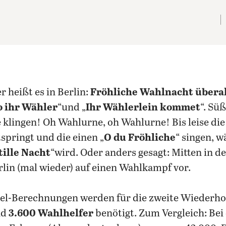
er heißt es in Berlin:
Fröhliche Wahlnacht überal
o ihr Wähler
“und „
Ihr Wählerlein kommet
“. Süß
 klingen! Oh Wahlurne, oh Wahlurne! Bis leise die
springt und die einen „
O du Fröhliche
“ singen, w
tille Nacht
“wird. Oder anders gesagt: Mitten in d
rlin (mal wieder) auf einen Wahlkampf vor.
gel-Berechnungen werden für die zweite Wiederh
nd
3.600 Wahlhelfer
benötigt. Zum Vergleich: Bei