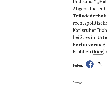
Und sonst? „
Hät
Abgeordnetenha
Teilwiederhol
rechtspolitisch
Karlsruher Rich
heißt es im Urt
Berlin vermag 
Fröhlich (
hier
)
auf Fac
a
Teilen:
Anzeige