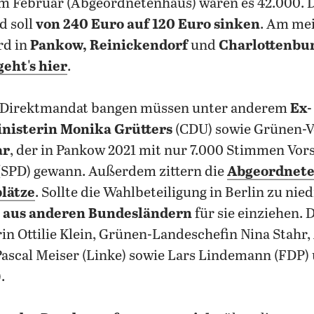
m Februar (Abgeordnetenhaus) waren es 42.000. 
d soll
von 240 Euro auf 120 Euro sinken
. Am me
rd in
Pankow, Reinickendorf
und
Charlottenbu
eht's hier
.
 Direktmandat bangen müssen unter anderem
Ex-
nisterin Monika Grütters
(CDU) sowie Grünen-V
ar
, der in Pankow 2021 mit nur 7.000 Stimmen Vor
(SPD) gewann. Außerdem zittern die
Abgeordneten
plätze
. Sollte die Wahlbeteiligung in Berlin zu nie
n aus anderen Bundesländern
für sie einziehen. 
in Ottilie Klein, Grünen-Landeschefin Nina Stahr
Pascal Meiser (Linke) sowie Lars Lindemann (FDP)
.