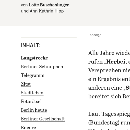
von
Lotte Buschenhagen
und Ann-Kathrin Hipp
Anzeige
INHALT:
alle Jahre wied
Langstrecke
rufen „
Herbei, 
Berliner Schnuppen
Versprechen nie
Telegramm
ein Ergebnis ent
Zitat
anderen eine „
S
Stadtleben
bereitet sich Be
Fotorätsel
Berlin heute
Laut Tagesspie
Berliner Gesellschaft
(Bundestag) ru
Encore