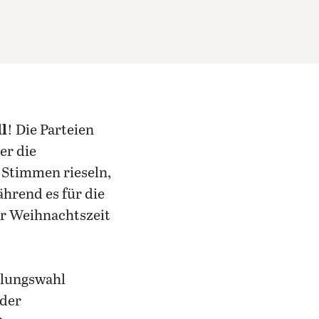
l
! Die Parteien
er die
 Stimmen rieseln,
ährend es für die
er Weihnachtszeit
olungswahl
 der