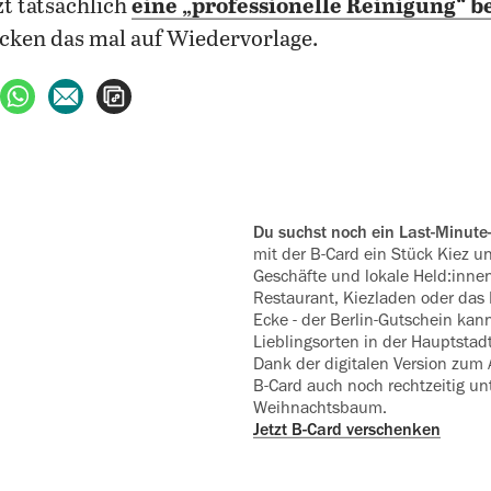
zt tatsächlich
eine „professionelle Reinigung“ b
acken das mal auf Wiedervorlage.
ebook teilen
uf X teilen
per WhatsApp teilen
per E-Mail teilen
Artikel aufrufen
Du suchst noch ein Last-Minut
mit der B-Card ein Stück Kiez u
Geschäfte und lokale Held:innen
Restaurant, Kiezladen oder das
Ecke - der Berlin-Gutschein kan
Lieblingsorten in der Hauptstad
Dank der digitalen Version zum 
B‍-‍Card auch noch rechtzeitig u
Weihnachtsbaum.
Jetzt B-Card verschenken