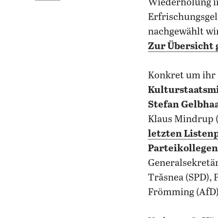
Wiederholung i
Erfrischungsgel
nachgewählt wi
Zur Übersicht g
Konkret um ihr
Kulturstaatsmi
Stefan Gelbha
Klaus Mindrup 
letzten Listen
Parteikollege
Generalsekretär
Trăsnea (SPD), 
Frömming (AfD)