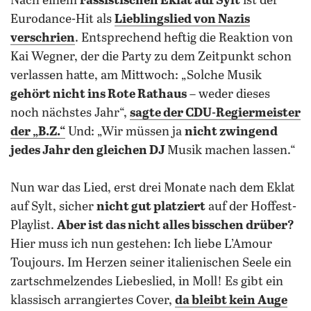
Nach einem
rassistischen Eklat auf Sylt
ist der
Eurodance-Hit als
Lieblingslied von Nazis
verschrien
. Entsprechend heftig die Reaktion von
Kai Wegner, der die Party zu dem Zeitpunkt schon
verlassen hatte, am Mittwoch: „Solche Musik
gehört nicht ins Rote Rathaus
– weder dieses
noch nächstes Jahr“,
sagte der CDU-Regiermeister
der „B.Z.“
Und: „Wir müssen ja
nicht zwingend
jedes Jahr den gleichen DJ
Musik machen lassen.“
Nun war das Lied, erst drei Monate nach dem Eklat
auf Sylt, sicher
nicht gut platziert
auf der Hoffest-
Playlist.
Aber ist das nicht alles bisschen drüber?
Hier muss ich nun gestehen: Ich liebe L’Amour
Toujours. Im Herzen seiner italienischen Seele ein
zartschmelzendes Liebeslied, in Moll! Es gibt ein
klassisch arrangiertes Cover,
da bleibt kein Auge