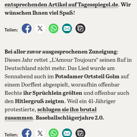
entsprechenden Artikel auf Tagesspiegel.de
.
Wir
wünschen Ihnen viel Spaß!
auf Facebook teilen
auf X teilen
per WhatsApp teilen
per E-Mail teilen
Artikel aufrufen
Teilen:
Bei aller zuvor ausgesprochenen Zuneigung
:
Dieses Jahr rettet „L’Amour Toujours“ seinen Ruf in
Deutschland nicht mehr. Das Lied wurde am
Sonnabend auch im
Potsdamer Ortsteil Golm
auf
einem Dorffest abgespielt, woraufhin offenbar
Rechte
ihr Sprüchlein grölten
und offenbar auch
den
Hitlergruß zeigten
. Weil ein 41-Jähriger
protestierte,
schlugen sie ihn brutal
zusammen
.
Baseballschlägerjahre 2.0.
auf Facebook teilen
auf X teilen
per WhatsApp teilen
per E-Mail teilen
Artikel aufrufen
Teilen: