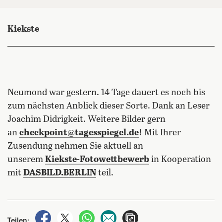
Kiekste
Neumond war gestern. 14 Tage dauert es noch bis
zum nächsten Anblick dieser Sorte. Dank an Leser
Joachim Didrigkeit. Weitere Bilder gern
an
checkpoint@tagesspiegel.de
! Mit Ihrer
Zusendung nehmen Sie aktuell an
unserem
Kiekste-Fotowettbewerb
in Kooperation
mit
DASBILD.BERLIN
teil.
auf Facebook teilen
auf X teilen
per WhatsApp teilen
per E-Mail teilen
Artikel aufrufen
Teilen: