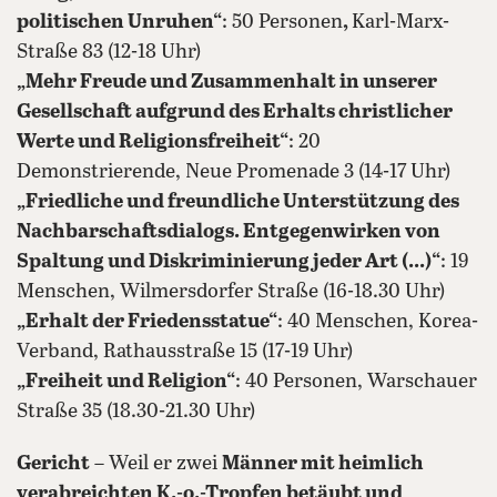
politischen Unruhen
“
: 50 Personen
,
Karl-Marx-
Straße 83 (12-18 Uhr)
„Mehr Freude und Zusammenhalt in unserer
Gesellschaft aufgrund des Erhalts christlicher
Werte und Religionsfreiheit
“
: 20
Demonstrierende, Neue Promenade 3 (14-17 Uhr)
„Friedliche und freundliche Unterstützung des
Nachbarschaftsdialogs. Entgegenwirken von
Spaltung und Diskriminierung jeder Art (...)“
: 19
Menschen, Wilmersdorfer Straße (16-18.30 Uhr)
„Erhalt der Friedensstatue
“
: 40 Menschen, Korea-
Verband, Rathausstraße 15 (17-19 Uhr)
„Freiheit und Religion
“
: 40 Personen, Warschauer
Straße 35 (18.30-21.30 Uhr)
Gericht
– Weil er zwei
Männer mit heimlich
verabreichten K.-o.-Tropfen betäubt und