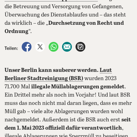
die Betreuung und Versorgung von Gefangenen,
Überwachung des Dienstablaufes und – das steht
da wirklich – die „
Durchsetzung von Recht und
Ordnung
“.
auf Facebook teilen
auf X teilen
per WhatsApp teilen
per E-Mail teilen
Artikel aufrufen
Teilen:
Unser Berlin kann sauberer werden.
Laut
Berliner Stadtreinigung (BSR)
wurden 2023
71.700 Mal
illegale Müllablagerungen gemeldet
.
Ein Drittel mehr als noch im Vorjahr! Und laut BSR
muss das noch nicht mal daran liegen, dass es mehr
Müll gab – viele alte Ablagerungen wurden wohl
nachgemeldet. Außerdem ist die BSR auch erst
seit
dem 1. Mai 2023 offiziell dafür verantwortlich
,
illegale Ablagerungen wie Sperrmüll zu beseitigen.