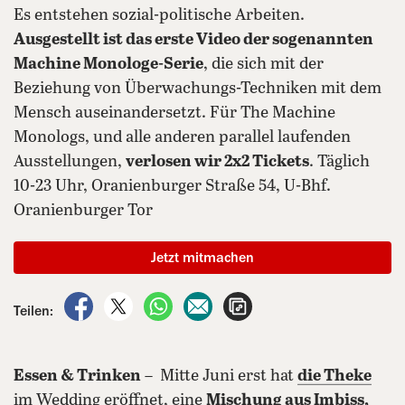
Es entstehen sozial-politische Arbeiten.
Ausgestellt ist das erste Video der sogenannten
Machine Monologe-Serie
, die sich mit der
Beziehung von Überwachungs-Techniken mit dem
Mensch auseinandersetzt. Für The Machine
Monologs, und alle anderen parallel laufenden
Ausstellungen,
verlosen wir 2x2 Tickets
. Täglich
10-23 Uhr, Oranienburger Straße 54, U-Bhf.
Oranienburger Tor
Jetzt mitmachen
auf Facebook teilen
auf X teilen
per WhatsApp teilen
per E-Mail teilen
Artikel aufrufen
Teilen:
Essen & Trinken
– Mitte Juni erst hat
die Theke
im Wedding eröffnet, eine
Mischung aus Imbiss,