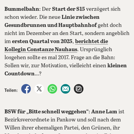
Bummelbahn
: Der
Start der S15
verzögert sich
schon wieder. Die neue
Linie zwischen
Gesundbrunnen und Hauptbahnhof
geht doch
nicht im Dezember an den Start, sondern angeblich
im
ersten Quartal von 2025
,
berichtet die
Kollegin Constanze Nauhaus
. Ursprünglich
losgehen sollte es mal 2017. Frage an die Bahn:
Sollen wir, zur Motivation, vielleicht einen
kleinen
Countdown
…?
auf Facebook teilen
auf X teilen
per WhatsApp teilen
per E-Mail teilen
Artikel aufrufen
Teilen:
BSW für „Bitte schnell weggehen“
:
Anne Lam
ist
Bezirksverordnete in Pankow und soll nach dem
Willen ihrer ehemaligen Partei, den Grünen, ihr