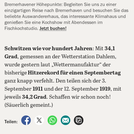
Bremerhavener Höhepunkte: Begleiten Sie uns zu einer
einzigartigen Reise nach Bremerhaven und besuchen Sie das
beliebte Auswandererhaus, das interessante Klimahaus und
genießen Sie eine Kochshow mit Abendessen im
Fischkochstudio.
Jetzt buchen!
Schwitzen wie vor hundert Jahren
: Mit
34,1
Grad
, gemessen an der Wetterstation Dahlem,
wurde gestern laut „Wettermanufaktur“ der
bisherige
Hitzerekord für einen Septembertag
ganz knapp verfehlt. Den teilen sich der 3.
September
1911
und der 12. September
1919
, mit
jeweils
34,2 Grad
. Schaffen wir schon noch!
(Säuerlich gemeint.)
auf Facebook teilen
auf X teilen
per WhatsApp teilen
per E-Mail teilen
Artikel aufrufen
Teilen: