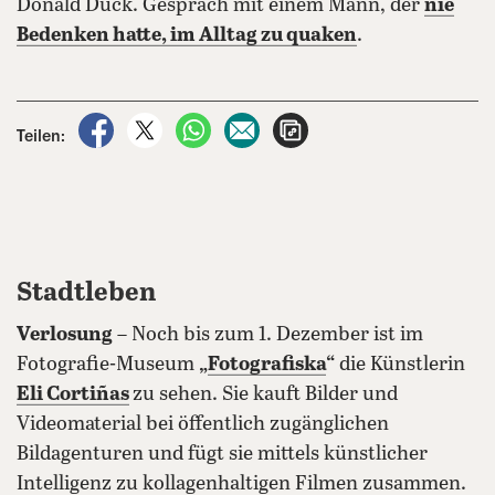
Donald Duck. Gespräch mit einem Mann, der
nie
Bedenken hatte, im Alltag zu quaken
.
auf Facebook teilen
auf X teilen
per WhatsApp teilen
per E-Mail teilen
Artikel aufrufen
Teilen:
Stadtleben
Verlosung
– Noch bis zum 1. Dezember ist im
Fotografie-Museum
„
Fotografiska
“
die Künstlerin
Eli Cortiñas
zu sehen. Sie kauft Bilder und
Videomaterial bei öffentlich zugänglichen
Bildagenturen und fügt sie mittels künstlicher
Intelligenz zu kollagenhaltigen Filmen zusammen.