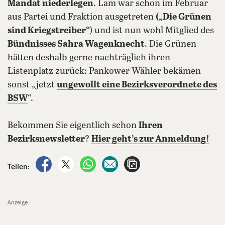
Mandat niederlegen
. Lam war schon im Februar
aus Partei und Fraktion ausgetreten
(„Die Grünen
sind Kriegstreiber“
) und ist nun wohl Mitglied des
Bündnisses Sahra Wagenknecht
. Die Grünen
hätten deshalb gerne nachträglich ihren
Listenplatz zurück: Pankower Wähler bekämen
sonst „jetzt
ungewollt eine Bezirksverordnete des
BSW
“.
Bekommen Sie eigentlich schon
Ihren
Bezirksnewsletter
?
Hier geht’s zur Anmeldung!
auf Facebook teilen
auf X teilen
per WhatsApp teilen
per E-Mail teilen
Artikel aufrufen
Teilen:
Anzeige