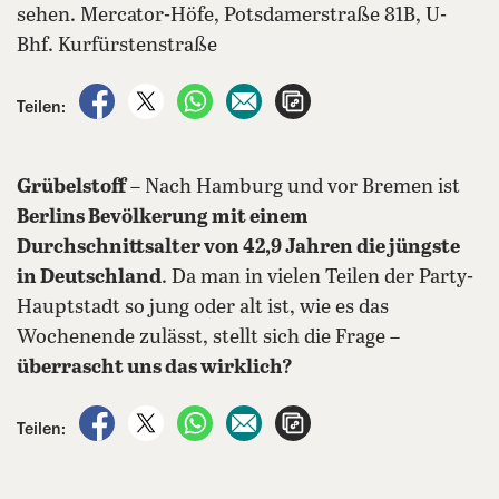
sehen. Mercator-Höfe, Potsdamerstraße 81B, U-
Bhf. Kurfürstenstraße
auf Facebook teilen
auf X teilen
per WhatsApp teilen
per E-Mail teilen
Artikel aufrufen
Teilen:
Grübelstoff
– Nach Hamburg und vor Bremen ist
Berlins Bevölkerung mit einem
Durchschnittsalter von 42,9 Jahren die jüngste
in Deutschland
. Da man in vielen Teilen der Party-
Hauptstadt so jung oder alt ist, wie es das
Wochenende zulässt, stellt sich die Frage –
überrascht uns das wirklich?
auf Facebook teilen
auf X teilen
per WhatsApp teilen
per E-Mail teilen
Artikel aufrufen
Teilen: