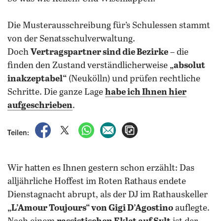
Die Musterausschreibung für’s Schulessen stammt
von der Senatsschulverwaltung.
Doch
Vertragspartner sind die Bezirke
– die
finden den Zustand verständlicherweise
„absolut
inakzeptabel“
(Neukölln) und prüfen rechtliche
Schritte. Die ganze Lage
habe ich Ihnen hier
aufgeschrieben
.
auf Facebook teilen
auf X teilen
per WhatsApp teilen
per E-Mail teilen
Artikel aufrufen
Teilen:
Wir hatten es Ihnen gestern schon erzählt: Das
alljährliche Hoffest im Roten Rathaus endete
Dienstagnacht abrupt, als der DJ im Rathauskeller
„L’Amour Toujours“ von Gigi D’Agostino
auflegte.