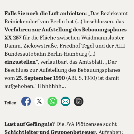
Falls Sie noch die Luft anhielten:
„Das Bezirksamt
Reinickendorf von Berlin hat (…) beschlossen, das
Verfahren zur Aufstellung des Bebauungsplanes
XX-257
für die Fläche zwischen Waidmannsluster
Damm, Ziekowstraße, Friedhof Tegel und der A111
Bundesautobahn Berlin-Hamburg (…)
einzustellen
“, verlautbart das Amtsblatt. „Der
Beschluss zur Aufstellung des Bebauungsplanes
vom
25. September 1990
(ABl. S. 1940) ist damit
aufgehoben.“ Hhhhhhh…
auf Facebook teilen
auf X teilen
per WhatsApp teilen
per E-Mail teilen
Artikel aufrufen
Teilen:
Lust auf Gefängnis?
Die JVA Plötzensee sucht
Schichtleiter und Gruppenbetreuer
. Aufgaben: