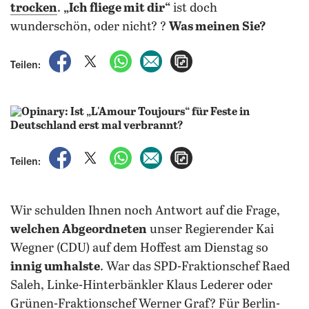
trocken
.
„Ich fliege mit dir“
ist doch
wunderschön, oder nicht? ?
Was meinen Sie?
auf Facebook teilen
auf X teilen
per WhatsApp teilen
per E-Mail teilen
Artikel aufrufen
Teilen:
auf Facebook teilen
auf X teilen
per WhatsApp teilen
per E-Mail teilen
Artikel aufrufen
Teilen:
Wir schulden Ihnen noch Antwort auf die Frage,
welchen Abgeordneten
unser Regierender Kai
Wegner (CDU) auf dem Hoffest am Dienstag so
innig umhalste
. War das SPD-Fraktionschef Raed
Saleh, Linke-Hinterbänkler Klaus Lederer oder
Grünen-Fraktionschef Werner Graf? Für Berlin-