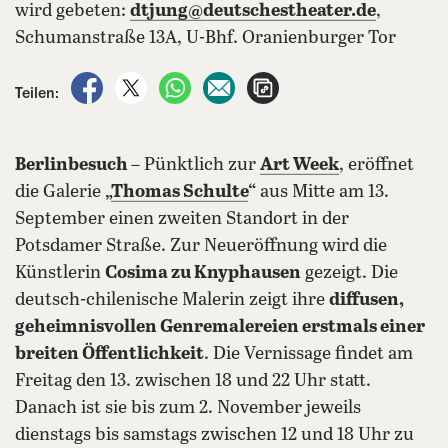
wird gebeten:
dtjung@deutschestheater.de
,
Schumanstraße 13A, U-Bhf. Oranienburger Tor
auf Facebook teilen
auf X teilen
per WhatsApp teilen
per E-Mail teilen
Artikel aufrufen
Teilen:
Berlinbesuch
– Pünktlich zur
Art Week
, eröffnet
die Galerie
„
Thomas Schulte
“
aus Mitte am 13.
September einen zweiten Standort in der
Potsdamer Straße. Zur Neueröffnung wird die
Künstlerin
Cosima zu Knyphausen
gezeigt. Die
deutsch-chilenische Malerin zeigt ihre
diffusen,
geheimnisvollen Genremalereien erstmals einer
breiten Öffentlichkeit
. Die Vernissage findet am
Freitag den 13. zwischen 18 und 22 Uhr statt.
Danach ist sie bis zum 2. November jeweils
dienstags bis samstags zwischen 12 und 18 Uhr zu