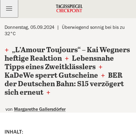
Kostenlos anmelden
Donnerstag, 05.09.2024
Überwiegend sonnig bei bis zu
32°C
+
„L’Amour Toujours“ – Kai Wegners
heftige Reaktion
+
Lebensnahe
Tipps eines Zweitklässlers
+
KaDeWe sperrt Gutscheine
+
BER
der Deutschen Bahn: S15 verzögert
sich erneut
+
von
Margarethe Gallersdörfer
INHALT: