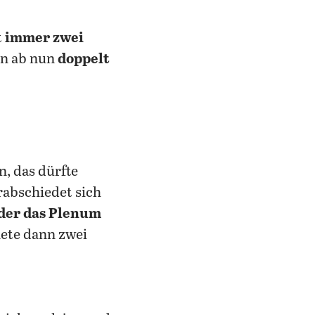
t
immer zwei
en ab nun
doppelt
n, das dürfte
abschiedet sich
der das Plenum
nete dann zwei