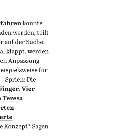
rfahren
konnte
nden werden, teilt
r auf der Suche.
al klappt, werden
hten Anpassung
eispielsweise für
. Sprich: Die
 Finger
.
Vier
n Teresa
erten
derte
ste Konzept? Sagen