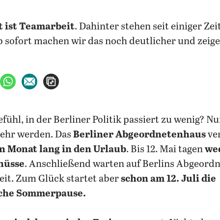
 ist Teamarbeit
. Dahinter stehen seit einiger Zei
b sofort machen wir das noch deutlicher und zeig
ebook teilen
uf X teilen
per WhatsApp teilen
per E-Mail teilen
Artikel aufrufen
fühl, in der Berliner Politik passiert zu wenig? Nu
mehr werden. Das
Berliner Abgeordnetenhaus
ver
n Monat lang in den Urlaub
. Bis 12. Mai tagen
we
hüsse
. Anschließend warten auf Berlins Abgeord
it. Zum Glück startet aber
schon am 12. Juli die
che Sommerpause.