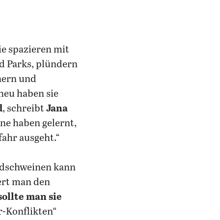
Sie spazieren mit
d Parks, plündern
nern und
heu haben sie
d
, schreibt
Jana
ne haben gelernt,
ahr ausgeht.“
ldschweinen kann
iert man den
sollte man sie
r-Konflikten“