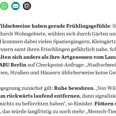
ebook teilen
uf X teilen
per WhatsApp teilen
per E-Mail teilen
Artikel aufrufen
Wildschweine haben gerade Frühlingsgefühle
: 
 durch Wohngebiete, wühlen sich durch Gärten un
d kommen dabei vielen Spaziergängern, Kleingärt
ern samt ihren Frischlingen gefährlich nahe. Sc
lten sich anders als ihre Artgenossen vom Lan
ABU Berlin
auf Checkpoint-Anfrage: „Stadtschwei
en, Straßen und Häusern üblicherweise keine Gef
egegnung zunächst gilt:
Ruhe bewahren
. „Von Wi
am rückwärts laufend entfernen
, dann signalis
 nichts zu befürchten haben“, so Einöder.
Füttern 
, das würde langfristig zu noch mehr „Mensch-Tie