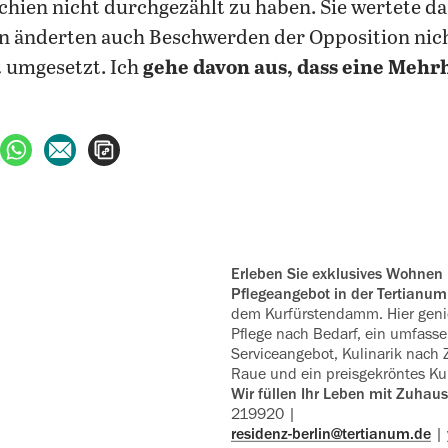
chien nicht durchgezählt zu haben. Sie wertete d
an änderten auch Beschwerden der Opposition nich
 umgesetzt. Ich
gehe davon aus, dass eine Mehr
ebook teilen
uf X teilen
per WhatsApp teilen
per E-Mail teilen
Artikel aufrufen
Erleben Sie exklusives Wohnen im Alter mit
Pflegeangebot in der ‍Tertianum
dem Kurfürstendamm. Hier genie
Pflege nach Bedarf, ein um­fass
Serviceangebot, Kulinarik nach
Raue und ein preisgekröntes Kul
Wir füllen Ihr Leben mit Zuhaus
219920 |
residenz-berlin@tertianum.de
|