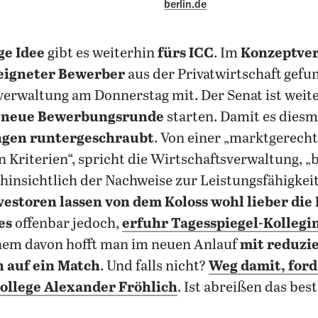
berlin.de
ge Idee
gibt es weiterhin
fürs ICC
. Im
Konzeptve
eigneter Bewerber
aus der Privatwirtschaft gefu
verwaltung am Donnerstag mit. Der Senat ist weite
e
neue Bewerbungsrunde
starten. Damit es diesm
gen runtergeschraubt
. Von einer „marktgerec
 Kriterien“, spricht die Wirtschaftsverwaltung, „b
insichtlich der Nachweise zur Leistungsfähigkeit“
estoren lassen von dem Koloss wohl lieber die
 es
offenbar jedoch,
erfuhr Tagesspiegel-
Kollegi
inem davon hofft man im neuen Anlauf
mit reduzi
 auf ein Match
. Und falls nicht?
Weg damit
, for
ollege Alexander Fröhlich
. Ist abreißen das be