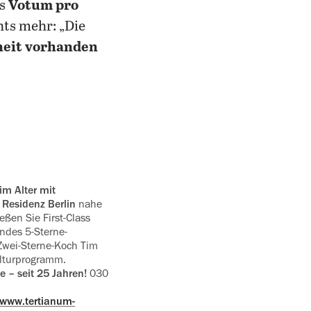
as
Votum pro
ts mehr: „Die
heit vorhanden
 Residenz Berlin
nahe
ßen Sie First-Class
endes 5-Sterne-
 Zwei-Sterne-Koch Tim
tur­pro­gramm.
e – seit 25 Jahren!
030
www.tertianum-