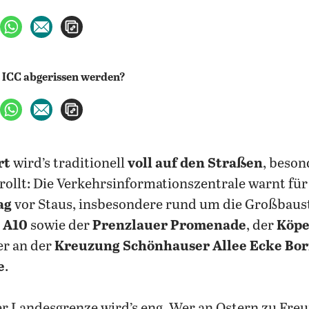
ebook teilen
uf X teilen
per WhatsApp teilen
per E-Mail teilen
Artikel aufrufen
ebook teilen
uf X teilen
per WhatsApp teilen
per E-Mail teilen
Artikel aufrufen
rt
wird’s traditionell
voll auf den Straßen
, beson
 rollt: Die Verkehrsinformationszentrale warnt fü
ag
vor Staus, insbesondere rund um die Großbaust
 A10
sowie der
Prenzlauer Promenade
, der
Köpe
r an der
Kreuzung Schönhauser Allee Ecke Bo
e
.
er Landesgrenze wird’s eng. Wer an Ostern zu Fre