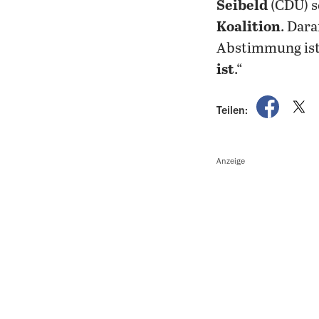
Seibeld
(CDU) s
Koalition
. Dar
Abstimmung ist
ist
.“
auf Fac
a
Teilen:
Anzeige