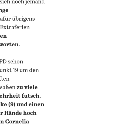
 sich noch jemand
nge
dafür übrigens
 Extraferien
hen
worten
.
SPD schon
punkt 19 um den
ften
, saßen
zu viele
ehrheit futsch
.
nke (9) und einen
hr Hände hoch
n Cornelia