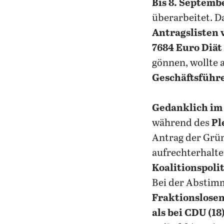
Bis 8. Septemb
überarbeitet. D
Antragslisten 
7684 Euro Diät
gönnen, wollte 
Geschäftsführ
Gedanklich im
während des
Pl
Antrag der Grü
aufrechterhalte
Koalitionspolit
Bei der Abstimm
Fraktionslose
als bei CDU (18