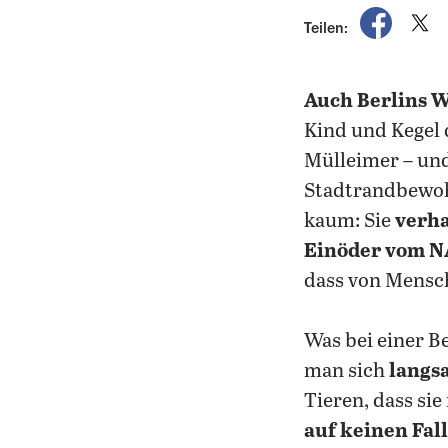
auf Fac
a
Teilen:
Auch Berlins 
Kind und Kegel
Mülleimer – un
Stadtrandbewohn
kaum: Sie
verha
Einöder vom N
dass von Mensch
Was bei einer B
man sich
langs
Tieren, dass sie
auf keinen Fall