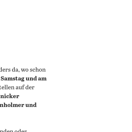
ders da, wo schon
r
Samstag und am
ellen auf der
nicker
rnholmer und
unden oder