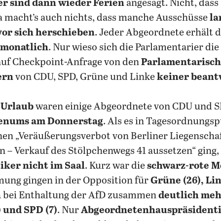
er sind dann wieder Ferien
angesagt. Nicht, dass
a macht’s auch nichts, dass manche Ausschüsse
la
vor sich herschieben
. Jeder Abgeordnete erhält 
 monatlich
. Nur wieso sich die Parlamentarier die
auf Checkpoint-Anfrage von den
Parlamentarisc
ern
von CDU, SPD, Grüne und Linke
keiner beant
 Urlaub
waren einige Abgeordnete von CDU und 
enums am Donnerstag
. Als es in Tagesordnungs
nen „Veräußerungsverbot von Berliner Liegenscha
n – Verkauf des Stölpchenwegs 41 aussetzen“ ging
iker nicht im Saal
. Kurz war die
schwarz-rote M
ung gingen in der Opposition für
Grüne (26), Li
n
bei Enthaltung der AfD zusammen
deutlich me
) und SPD (7)
.
Nur
Abgeordnetenhauspräsidenti