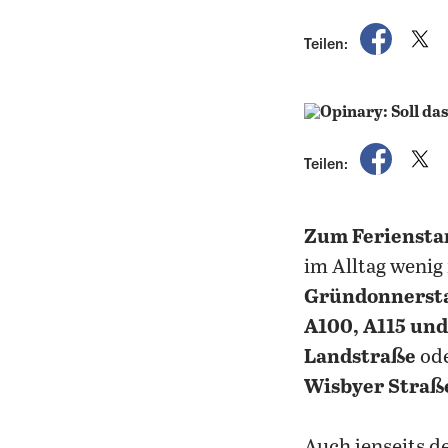
auf Fac
a
Teilen:
auf Fac
a
Teilen:
Zum Feriensta
im Alltag wenig
Gründonnerst
A100, A115 und
Landstraße
ode
Wisbyer Straß
Auch jenseits d