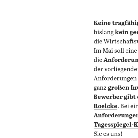
Keine tragfähi
bislang
kein ge
die Wirtschafts
Im Mai soll ein
die
Anforderun
der vorliegenden
Anforderungen h
ganz
großen Inv
Bewerber gibt
Roelcke
. Bei e
Anforderungen
Tagesspiegel-K
Sie es uns!