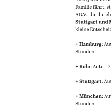
Familie fährt, s
ADAC die durch
Stuttgart und
kleine Entschei
+
Hamburg
: Au
Stunden.
+
Köln
: Auto – 
+
Stuttgart
: Au
+
München
: Au
Stunden.