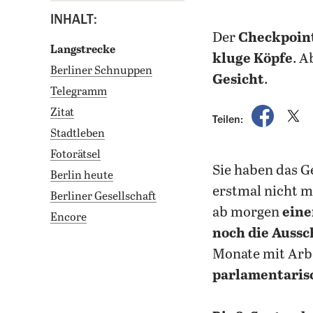
INHALT:
der
Checkpoint
Langstrecke
kluge Köpfe
. A
Berliner Schnuppen
Gesicht
.
Telegramm
auf Fac
a
Zitat
Teilen:
Stadtleben
Fotorätsel
Sie haben das Ge
Berlin heute
erstmal nicht 
Berliner Gesellschaft
ab morgen
eine
Encore
noch die Aussc
Monate mit Arbe
parlamentaris