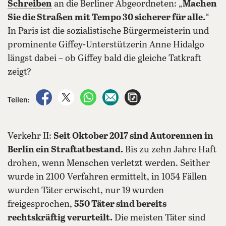
Schreiben
an die Berliner Abgeordneten: „
Machen
Sie die Straßen mit Tempo 30 sicherer für alle.
“
In Paris ist die sozialistische Bürgermeisterin und
prominente Giffey-Unterstützerin Anne Hidalgo
längst dabei – ob Giffey bald die gleiche Tatkraft
zeigt?
auf Facebook teilen
auf X teilen
per WhatsApp teilen
per E-Mail teilen
Artikel aufrufen
Teilen:
Verkehr II:
Seit Oktober 2017 sind Autorennen in
Berlin ein Straftatbestand.
Bis zu zehn Jahre Haft
drohen, wenn Menschen verletzt werden. Seither
wurde in 2100 Verfahren ermittelt, in 1054 Fällen
wurden Täter erwischt, nur 19 wurden
freigesprochen,
550 Täter sind bereits
rechtskräftig verurteilt.
Die meisten Täter sind