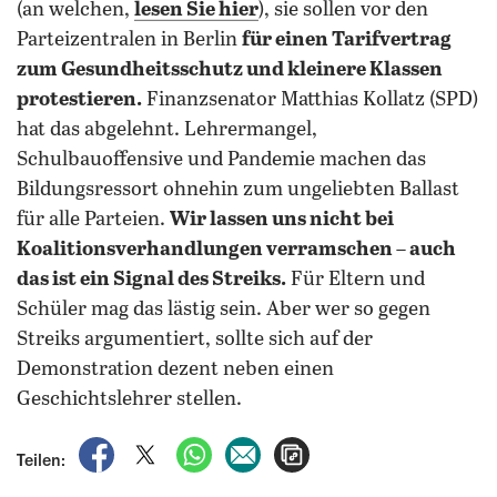
(an welchen,
lesen Sie hier
), sie sollen vor den
Parteizentralen in Berlin
für einen Tarifvertrag
zum Gesundheitsschutz und kleinere Klassen
protestieren.
Finanzsenator Matthias Kollatz (SPD)
hat das abgelehnt. Lehrermangel,
Schulbauoffensive und Pandemie machen das
Bildungsressort ohnehin zum ungeliebten Ballast
für alle Parteien.
Wir lassen uns nicht bei
Koalitionsverhandlungen verramschen – auch
das ist ein Signal des Streiks.
Für Eltern und
Schüler mag das lästig sein. Aber wer so gegen
Streiks argumentiert, sollte sich auf der
Demonstration dezent neben einen
Geschichtslehrer stellen.
auf Facebook teilen
auf X teilen
per WhatsApp teilen
per E-Mail teilen
Artikel aufrufen
Teilen: