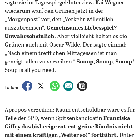
sagte sie im Tagesspiegel-Interview. Kai Wegner
wiederum warf den Grünen jetzt in der
„Morgenpost“ vor, den „Verkehr willentlich
auszubremsen“.
Gemeinsames Liebesspiel?
Unwahrscheinlich
. Aber vielleicht halten es die
Grünen auch mit Oscar Wilde. Der sagte einmal:
„Nach einem trefflichen Mittagessen ist man
geneigt, allen zu verzeihen.“
Souup, Souup, Souup!
Soup is all you need.
auf Facebook teilen
auf X teilen
per WhatsApp teilen
per E-Mail teilen
Artikel aufrufen
Teilen:
Apropos verzeihen: Kaum entschuldbar wäre es für
Teile der SPD, wenn Spitzenkandidatin
Franziska
Giffey das bisherige rot-rot-grüne Bündnis nicht
mit einem kräftigen „Weiter so!“ fortführt.
Unter