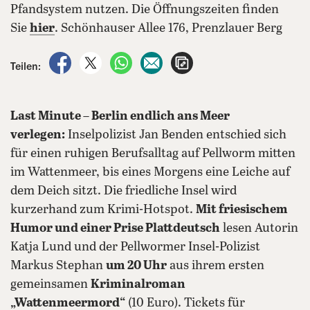
Pfandsystem nutzen. Die Öffnungszeiten finden
Sie
hier
. Schönhauser Allee 176, Prenzlauer Berg
auf Facebook teilen
auf X teilen
per WhatsApp teilen
per E-Mail teilen
Artikel aufrufen
Teilen:
Last Minute – Berlin endlich ans Meer
verlegen:
Inselpolizist Jan Benden entschied sich
für einen ruhigen Berufsalltag auf Pellworm mitten
im Wattenmeer, bis eines Morgens eine Leiche auf
dem Deich sitzt. Die friedliche Insel wird
kurzerhand zum Krimi-Hotspot.
Mit friesischem
Humor und einer Prise Plattdeutsch
lesen Autorin
Katja Lund und der Pellwormer Insel-Polizist
Markus Stephan
um 20 Uhr
aus ihrem ersten
gemeinsamen
Kriminalroman
„Wattenmeermord“
(10 Euro). Tickets für