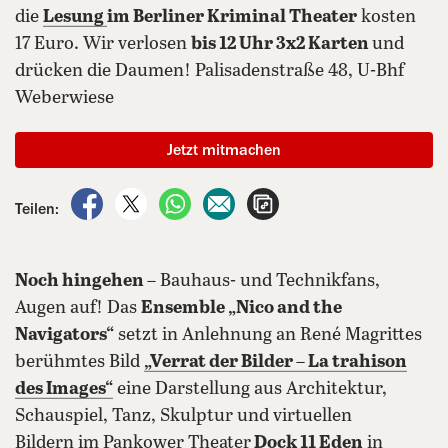
die
Lesung
im Berliner Kriminal Theater
kosten
17 Euro. Wir verlosen
bis 12 Uhr 3x2 Karten
und
drücken die Daumen! Palisadenstraße 48, U-Bhf
Weberwiese
Jetzt mitmachen
auf Facebook teilen
auf X teilen
per WhatsApp teilen
per E-Mail teilen
Artikel aufrufen
Teilen:
Noch hingehen –
Bauhaus- und Technikfans,
Augen auf! Das
Ensemble „Nico and the
Navigators“
setzt in Anlehnung an René Magrittes
berühmtes Bild
„Verrat der Bilder – La trahison
des Images“
eine Darstellung aus Architektur,
Schauspiel, Tanz, Skulptur und virtuellen
Bildern im Pankower Theater
Dock 11 Eden
in