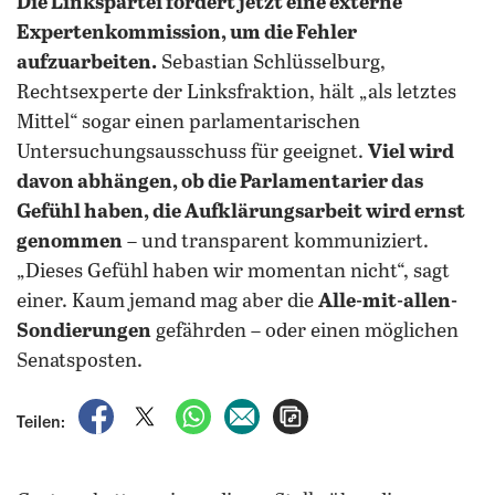
Die Linkspartei fordert jetzt eine externe
Expertenkommission, um die Fehler
aufzuarbeiten.
Sebastian Schlüsselburg,
Rechtsexperte der Linksfraktion, hält „als letztes
Mittel“ sogar einen parlamentarischen
Untersuchungsausschuss für geeignet.
Viel wird
davon abhängen, ob die Parlamentarier das
Gefühl haben, die Aufklärungsarbeit wird ernst
genommen
– und transparent kommuniziert.
„Dieses Gefühl haben wir momentan nicht“, sagt
einer. Kaum jemand mag aber die
Alle-mit-allen-
Sondierungen
gefährden – oder einen möglichen
Senatsposten.
auf Facebook teilen
auf X teilen
per WhatsApp teilen
per E-Mail teilen
Artikel aufrufen
Teilen: