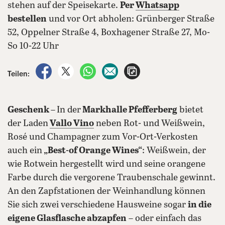
stehen auf der Speisekarte.
Per
Whatsapp
bestellen
und vor Ort abholen: Grünberger Straße
52, Oppelner Straße 4, Boxhagener Straße 27, Mo-
So 10-22 Uhr
auf Facebook teilen
auf X teilen
per WhatsApp teilen
per E-Mail teilen
Artikel aufrufen
Teilen:
Geschenk –
In der
Markhalle Pfefferberg
bietet
der Laden
Vallo Vino
neben Rot- und Weißwein,
Rosé und Champagner zum Vor-Ort-Verkosten
auch ein
„Best-of Orange Wines“
: Weißwein, der
wie Rotwein hergestellt wird und seine orangene
Farbe durch die vergorene Traubenschale gewinnt.
An den Zapfstationen der Weinhandlung können
Sie sich zwei verschiedene Hausweine sogar
in die
eigene Glasflasche abzapfen
– oder einfach das