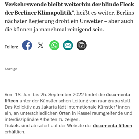
Verkehrswende bleibt weiterhin der blinde Fleck
der Berliner Klimapolitik
“, heißt es weiter. Berlins
nächster Regierung droht ein Unwetter – aber auch
die können ja manchmal reinigend sein.
auf Facebook teilen
auf X teilen
per WhatsApp teilen
per E-Mail teilen
Artikel aufrufen
Teilen:
Anzeige
Vom 18. Juni bis 25. September 2022 findet die
documenta
fifteen
unter der Künstlerischen Leitung von ruangrupa statt.
Das Kollektiv aus Jakarta lädt internationale Künstler*innen
ein, an unterschiedlichen Orten in Kassel raumgreifende und
interdisziplinäre Arbeiten zu zeigen.
Tickets
sind ab sofort auf der Website der
documenta fifteen
erhältlich.