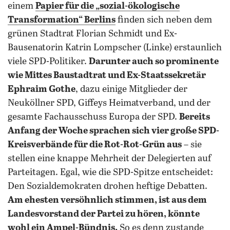
einem
Papier für die „sozial-ökologische
Transformation“ Berlins
finden sich neben dem
grünen Stadtrat Florian Schmidt und Ex-
Bausenatorin Katrin Lompscher (Linke) erstaunlich
viele SPD-Politiker.
Darunter auch so prominente
wie Mittes Baustadtrat und Ex-Staatssekretär
Ephraim Gothe
, dazu einige Mitglieder der
Neuköllner SPD, Giffeys Heimatverband, und der
gesamte Fachausschuss Europa der SPD.
Bereits
Anfang der Woche sprachen sich vier große SPD-
Kreisverbände für die Rot-Rot-Grün aus
– sie
stellen eine knappe Mehrheit der Delegierten auf
Parteitagen. Egal, wie die SPD-Spitze entscheidet:
Den Sozialdemokraten drohen heftige Debatten.
Am ehesten versöhnlich stimmen, ist aus dem
Landesvorstand der Partei zu hören, könnte
wohl ein Ampel-Bündnis.
So es denn zustande