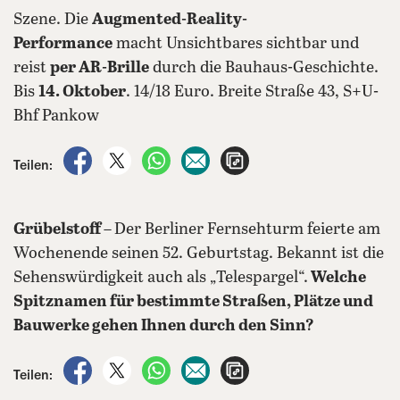
Szene. Die
Augmented-Reality-
Performance
macht Unsichtbares sichtbar und
reist
per AR-Brille
durch die Bauhaus-Geschichte.
Bis
14. Oktober
. 14/18 Euro. Breite Straße 43, S+U-
Bhf Pankow
auf Facebook teilen
auf X teilen
per WhatsApp teilen
per E-Mail teilen
Artikel aufrufen
Teilen:
Grübelstoff –
Der Berliner Fernsehturm feierte am
Wochenende seinen 52. Geburtstag. Bekannt ist die
Sehenswürdigkeit auch als „Telespargel“.
Welche
Spitznamen für bestimmte Straßen, Plätze und
Bauwerke gehen Ihnen durch den Sinn?
auf Facebook teilen
auf X teilen
per WhatsApp teilen
per E-Mail teilen
Artikel aufrufen
Teilen: