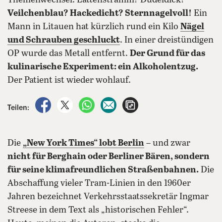
Themenwechsel: Lattenstramm? Dudeldick?
Veilchenblau? Hackedicht? Sternnagelvoll!
Ein
Mann in Litauen hat kürzlich rund ein Kilo
Nägel
und Schrauben geschluckt
. In einer dreistündigen
OP wurde das Metall entfernt.
Der Grund für das
kulinarische Experiment: ein Alkoholentzug.
Der Patient ist wieder wohlauf.
auf Facebook teilen
auf X teilen
per WhatsApp teilen
per E-Mail teilen
Artikel aufrufen
Teilen:
Die
„New York Times“ lobt Berlin
– und zwar
nicht für Berghain oder Berliner Bären, sondern
für seine klimafreundlichen Straßenbahnen.
Die
Abschaffung vieler Tram-Linien in den 1960er
Jahren bezeichnet Verkehrsstaatssekretär Ingmar
Streese in dem Text als „historischen Fehler“.