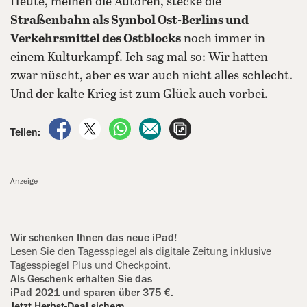
Heute, meinen die Autoren, stecke die
Straßenbahn als Symbol Ost-Berlins und
Verkehrsmittel des Ostblocks
noch immer in
einem Kulturkampf. Ich sag mal so: Wir hatten
zwar nüscht, aber es war auch nicht alles schlecht.
Und der kalte Krieg ist zum Glück auch vorbei.
auf Facebook teilen
auf X teilen
per WhatsApp teilen
per E-Mail teilen
Artikel aufrufen
Teilen:
Anzeige
Wir schenken Ihnen das neue iPad!
Lesen Sie den Tagesspiegel als digitale Zeitung inklusive
Tagesspiegel Plus und Checkpoint.
Als Geschenk erhalten Sie das
iPad 2021 und sparen über 375 €.
Jetzt Herbst-Deal sichern.