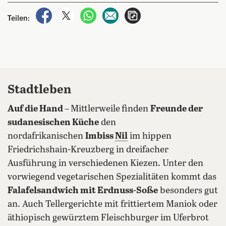
auf Facebook teilen
auf X teilen
per WhatsApp teilen
per E-Mail teilen
Artikel aufrufen
Teilen:
Stadtleben
Auf die Hand –
Mittlerweile
finden
Freunde der
sudanesischen Küche
den
nordafrikanischen
Imbiss
Nil
im hippen
Friedrichshain-Kreuzberg in dreifacher
Ausführung in verschiedenen Kiezen. Unter den
vorwiegend vegetarischen Spezialitäten kommt das
Falafelsandwich mit Erdnuss-Soße
besonders gut
an. Auch Tellergerichte mit frittiertem Maniok oder
äthiopisch gewürztem Fleischburger im Uferbrot