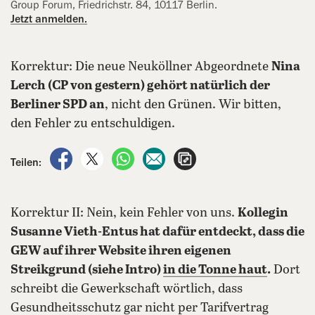
Group Forum, Friedrichstr. 84, 10117 Berlin.
Jetzt anmelden.
Korrektur: Die neue Neuköllner Abgeordnete
Nina
Lerch (CP von gestern) gehört natürlich der
Berliner SPD an
, nicht den Grünen. Wir bitten,
den Fehler zu entschuldigen.
auf Facebook teilen
auf X teilen
per WhatsApp teilen
per E-Mail teilen
Artikel aufrufen
Teilen:
Korrektur II: Nein, kein Fehler von uns.
Kollegin
Susanne Vieth-Entus hat dafür entdeckt, dass die
GEW auf ihrer Website ihren eigenen
Streikgrund (siehe Intro)
in die Tonne haut
.
Dort
schreibt die Gewerkschaft wörtlich, dass
Gesundheitsschutz gar nicht per Tarifvertrag