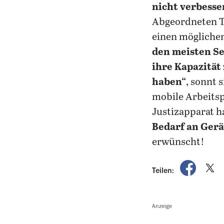
nicht verbesse
Abgeordneten To
einen mögliche
den meisten Se
ihre Kapazität
haben“
, sonnt 
mobile Arbeitspl
Justizapparat h
Bedarf an Gerä
erwünscht!
auf Fac
a
Teilen:
Anzeige