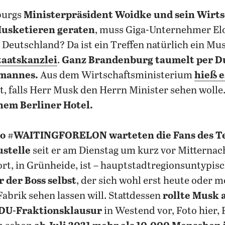
burgs
Ministerpräsident Woidke und sein Wirts
Musketieren geraten
, muss Giga-Unternehmer El
in Deutschland? Da ist ein Treffen natürlich ein Mu
taatskanzlei
.
Ganz Brandenburg taumelt per Du
nmannes.
Aus dem Wirtschaftsministerium
hieß e
t, falls Herr Musk den Herrn Minister sehen wolle
inem Berliner Hotel.
o #WAITINGFORELON warteten die Fans des Te
stelle
seit er am Dienstag um kurz vor Mitternac
ort, in Grünheide, ist – hauptstadtregionsuntypis
 der Boss selbst
, der sich wohl erst heute oder 
abrik sehen lassen will. Stattdessen
rollte Musk 
CDU-Fraktionsklausur
in Westend vor, Foto hier, 