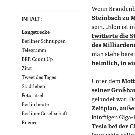
wenn Branden
Steinbach zu 
INHALT:
sein. „Elon ist 
Langstrecke
twitterte die S
Berliner Schnuppen
des Milliarde
Telegramm
man stehe berei
BER Count Up
heimlich, in e
Zitat
Tweet des Tages
Unter dem
Mott
Stadtleben
seiner Großbau
Fotorätsel
gelandet war. D
Berlin heute
Zeitplan, außer
Berliner Gesellschaft
künftigen Giga-F
Encore
Tesla bei der 