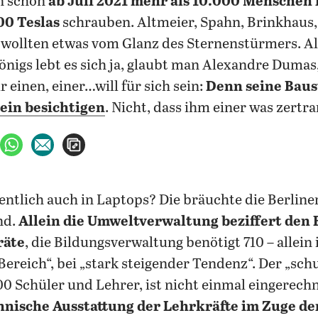
n schon
ab Juli 2021 mehr als 10.000 Menschen
00 Teslas
schrauben. Altmeier, Spahn, Brinkhaus
e wollten etwas vom Glanz des Sternenstürmers. Al
önigs lebt es sich ja, glaubt man Alexandre Dumas,
ür einen, einer…will für sich sein:
Denn seine Baus
lein besichtigen
. Nicht, dass ihm einer was zertr
ebook teilen
uf X teilen
per WhatsApp teilen
per E-Mail teilen
Artikel aufrufen
ntlich auch in Laptops? Die bräuchte die Berline
nd.
Allein die Umweltverwaltung beziffert den 
räte
, die Bildungsverwaltung benötigt 710 – allein
Bereich“, bei „stark steigender Tendenz“.
Der „schu
00 Schüler und Lehrer, ist nicht einmal eingerech
hnische Ausstattung der Lehrkräfte im Zuge d