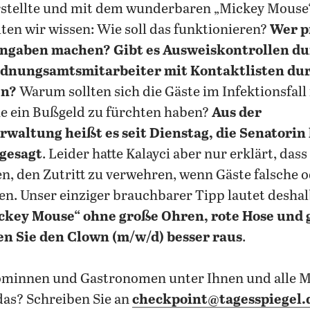
rstellte und mit dem wunderbaren „Mickey Mouse“
llten wir wissen: Wie soll das funktionieren?
Wer p
Angaben machen? Gibt es Ausweiskontrollen dur
rdnungsamtsmitarbeiter mit Kontaktlisten du
en?
Warum sollten sich die Gäste im Infektionsfal
e ein Bußgeld zu fürchten haben?
Aus der
waltung heißt es seit Dienstag, die Senatorin h
gesagt
. Leider hatte Kalayci aber nur erklärt, da
en, den Zutritt zu verwehren, wenn Gäste falsche o
. Unser einziger brauchbarer Tipp lautet deshal
ckey Mouse“ ohne große Ohren, rote Hose und 
fen Sie den Clown (m/w/d) besser raus
.
ominnen und Gastronomen unter Ihnen und alle M
as? Schreiben Sie an
checkpoint@tagesspiegel.