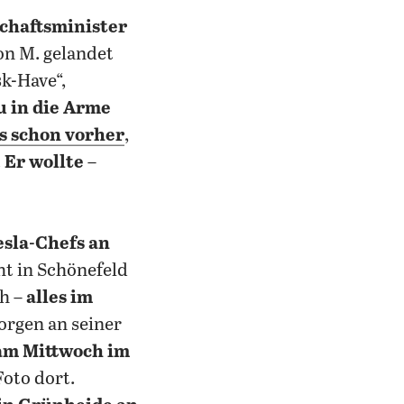
chaftsminister
on M. gelandet
sk-Have“,
 in die Arme
s schon vorher
,
.
Er wollte –
sla-Chefs an
ht in Schönefeld
ch –
alles im
morgen an seiner
am Mittwoch im
Foto dort.