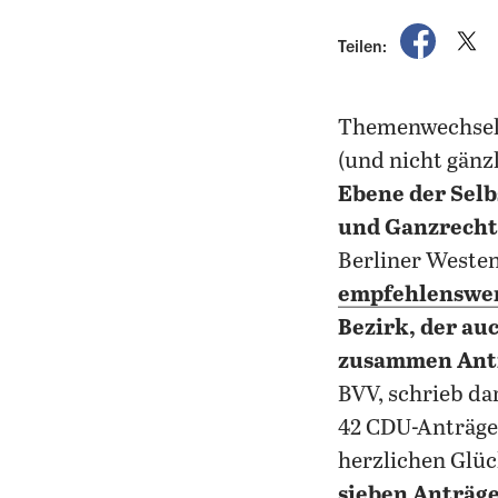
auf Fac
a
Teilen:
Themenwechsel:
(und nicht gänz
Ebene der Sel
und Ganzrecht
Berliner Westen
empfehlenswe
Bezirk, der au
zusammen Antr
BVV, schrieb da
42 CDU-Anträgen
herzlichen Glü
sieben Anträge