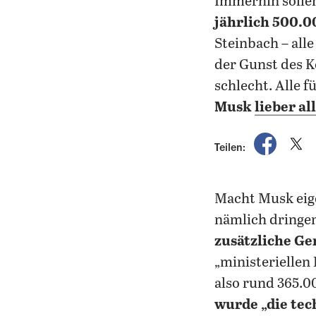
Immerhin solle
jährlich 500.0
Steinbach – all
der Gunst des K
schlecht. Alle f
Musk
lieber al
auf Fac
a
Teilen:
Macht Musk eige
nämlich dringe
zusätzliche Ge
„ministeriellen 
also rund 365.0
wurde „die tec