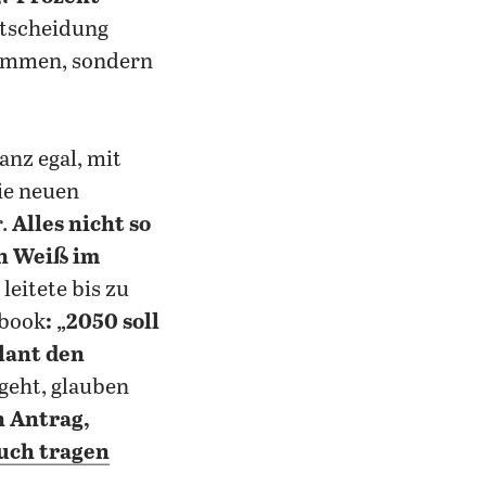
ntscheidung
sammen, sondern
anz egal, mit
ie neuen
r.
Alles nicht so
en Weiß im
leitete bis zu
ebook
: „2050 soll
lant den
geht, glauben
 Antrag,
uch tragen