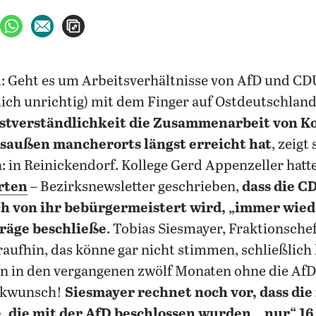
ebook teilen
uf X teilen
per WhatsApp teilen
per E-Mail teilen
Artikel aufrufen
 Geht es um Arbeitsverhältnisse von AfD und CDU
lich unrichtig) mit dem Finger auf Ostdeutschland
bstverständlichkeit die Zusammenarbeit von K
saußen mancherorts längst erreicht hat
, zeigt
: in Reinickendorf. Kollege Gerd Appenzeller hatt
rten
– Bezirksnewsletter geschrieben,
dass die C
ch von ihr bebürgermeistert wird, „immer wied
äge beschließe
. Tobias Siesmayer, Fraktionsche
raufhin, das könne gar nicht stimmen, schließlich
 in den vergangenen zwölf Monaten ohne die AfD 
ckwunsch!
Siesmayer rechnet noch vor, dass die
, die mit der AfD beschlossen wurden, „nur“ 16