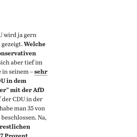
 wird ja gern
 gezeigt.
Welche
onservativen
 sich aber tief im
e in seinem –
sehr
DU in dem
er” mit der AfD
f der CDU in der
 habe man 35 von
beschlossen. Na,
 restlichen
,7 Prozent