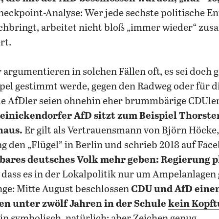
Checkpoint-Analyse: Wer jede sechste politische E
hbringt, arbeitet nicht bloß „immer wieder“ zu
rt.
 argumentieren in solchen Fällen oft, es sei doch g
pel gestimmt werde, gegen den Radweg oder für d
ele AfDler seien ohnehin eher brummbärige CDUle
Reinickendorfer AfD sitzt zum Beispiel Thorst
haus.
Er gilt als Vertrauensmann von Björn Höcke, 
g den „Flügel” in Berlin und schrieb 2018 auf Fac
bares deutsches Volk mehr geben: Regierung p
dass es in der Lokalpolitik nur um Ampelanlagen 
nge: Mitte August beschlossen
CDU und AfD einen
n unter zwölf Jahren in der Schule
kein Kopft
rein symbolisch, natürlich: aber Zeichen genug.