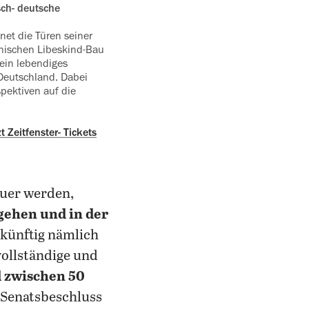
net die Türen seiner
nischen Libeskind-Bau
ein lebendiges
Deutschland. Dabei
spektiven auf die
 Zeitfenster- Tickets
euer werden,
gehen und in der
t künftig nämlich
vollständige und
d zwischen 50
n Senatsbeschluss