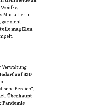
 in Grünheide an
, Woidke,
s Musketier in
 gar nicht
telle mag Elon
ampelt.
r Verwaltung
Bedarf auf 830
 im
lische Bereich“,
net.
Überhaupt
er Pandemie