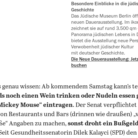
Besondere Einblicke in die jüdisch- deutsche
Geschichte
Das Jüdische Museum Berlin öff
neuen Dauerausstellung. Im iko
zeichnet sie auf rund 3.500 qm 
Panorama jüdischen Lebens in 
bietet die Ausstellung neue Per
Verwobenheit jüdischer Kultur
mit deutscher Geschichte.
Die Neue Dauerausstellung: Jetzt
buchen
l es genau wissen: Ab kommendem Samstag kann’s t
s noch einen Wein trinken oder Nudeln essen 
Mickey Mouse“ eintragen
. Der Senat verpflichte
von Restaurants und Bars (drinnen wie draußen) „
ße“ Angaben zu machen,
sonst droht ein Bußgel
 Seit Gesundheitssenatorin Dilek Kalayci (SPD) de