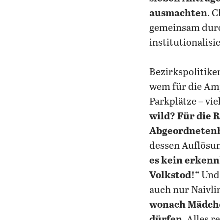
ausmachten
. 
gemeinsam durc
institutionalisie
Bezirkspolitiker
wem für die Am
Parkplätze – vi
wild? Für die 
Abgeordneten
dessen Auflösun
es kein erkenn
Volkstod!“
Und 
auch nur Naivli
wonach Mädche
dürfen
. Alles 