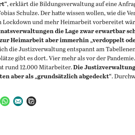
rt“
, erklärt die Bildungsverwaltung auf eine Anfra
bias Schulze. Der hatte wissen wollen, wie die Ve
n Lockdown und mehr Heimarbeit vorbereitet wä
natsverwaltungen die Lage zwar erwartbar schl
 zur Heimarbeit aber immerhin „verdoppelt ode
sich die Justizverwaltung entspannt am Tabellene
ätze gibt es dort. Vier mehr als vor der Pandemie
at rund 12.000 Mitarbeiter.
Die Justizverwaltung
ten aber als „grundsätzlich abgedeckt“
. Durch
ebook teilen
uf X teilen
per WhatsApp teilen
per E-Mail teilen
Artikel aufrufen