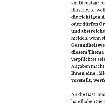
am Dienstag vo
illustrierte, wo
die richtigen 
oder dürfen O
und abstreich
melden, wenn si
Gesundheitsver
diesem Thema 
verpflichtet sei
Angaben machten
Ihnen eine „Mi
vorstellt, wer
An die Gastron
handhaben Sie d