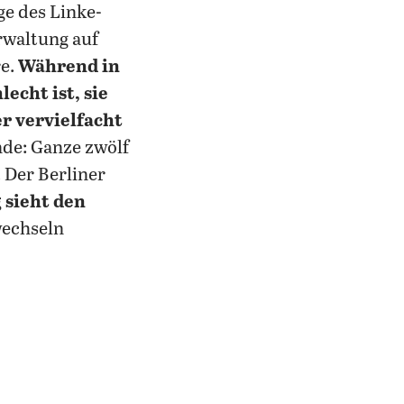
ge des Linke-
rwaltung auf
re.
Während in
echt ist, sie
r vervielfacht
nde: Ganze zwölf
. Der Berliner
 sieht den
wechseln