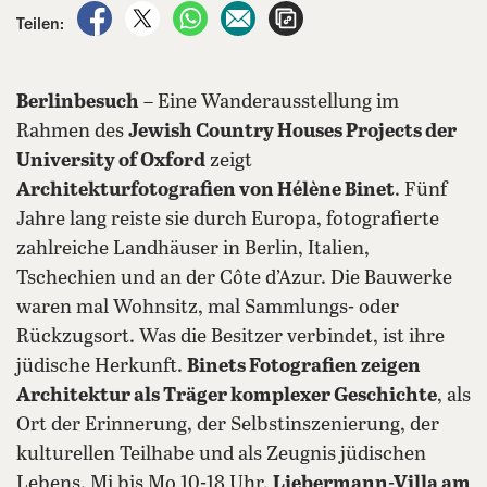
auf Facebook teilen
auf X teilen
per WhatsApp teilen
per E-Mail teilen
Artikel aufrufen
Teilen:
Berlinbesuch
– Eine Wanderausstellung im
Rahmen des
Jewish Country Houses Projects der
University of Oxford
zeigt
Architekturfotografien von Hélène Binet
. Fünf
Jahre lang reiste sie durch Europa, fotografierte
zahlreiche Landhäuser in Berlin, Italien,
Tschechien und an der Côte d’Azur. Die Bauwerke
waren mal Wohnsitz, mal Sammlungs- oder
Rückzugsort. Was die Besitzer verbindet, ist ihre
jüdische Herkunft.
Binets Fotografien zeigen
Architektur als Träger komplexer Geschichte
, als
Ort der Erinnerung, der Selbstinszenierung, der
kulturellen Teilhabe und als Zeugnis jüdischen
Lebens. Mi bis Mo 10-18 Uhr,
Liebermann-Villa am