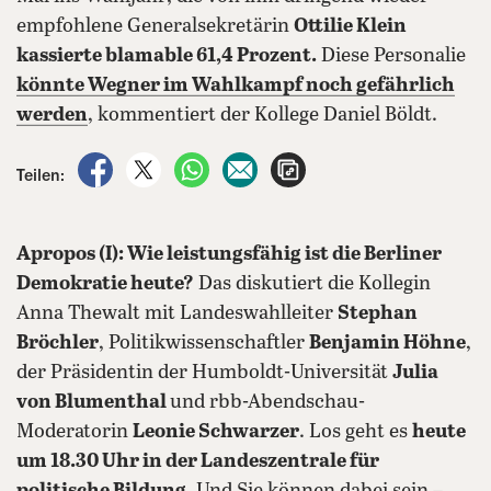
empfohlene Generalsekretärin
Ottilie Klein
kassierte blamable 61,4 Prozent.
Diese Personalie
könnte Wegner im Wahlkampf noch gefährlich
werden
, kommentiert der Kollege Daniel Böldt.
auf Facebook teilen
auf X teilen
per WhatsApp teilen
per E-Mail teilen
Artikel aufrufen
Teilen:
Apropos (I): Wie leistungsfähig ist die Berliner
Demokratie heute?
Das diskutiert die Kollegin
Anna Thewalt mit Landeswahlleiter
Stephan
Bröchler
, Politikwissenschaftler
Benjamin Höhne
,
der Präsidentin der Humboldt-Universität
Julia
von Blumenthal
und rbb-Abendschau-
Moderatorin
Leonie Schwarzer
. Los geht es
heute
um 18.30 Uhr in der Landeszentrale für