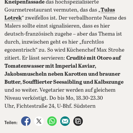
Kneipenfassade
das hochspezialisierte
Gourmetrestaurant vermuten, das das „
Tulus
Lotrek
“ zweifellos ist. Der verballhornte Name des
Malers sollte einst signalisieren, dass es hier
deutsch-französisch zugehe – aber das Thema ist
durch, inzwischen geht es hier „furchtlos
egozentrisch“ zu. So wird Küchenchef Max Strohe
zitiert. Er lässt servieren:
Crudité mit Otoro auf
Tomatenwasser mit Imperial Kaviar,
Jakobsmuscheln neben Karotten und brauner
Butter, Soufflierter Seesaibling und Kalbszunge
und so weiter. Vegetarier werden auf gleichem
Niveau verköstigt. Do bis Mo, 18.30-23.30
Uhr, Fichtestraße 24, U-Bhf. Südstern
auf Facebook teilen
auf X teilen
per WhatsApp teilen
per E-Mail teilen
Artikel aufrufen
Teilen: