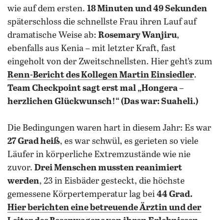
wie auf dem ersten.
18 Minuten und 49 Sekunden
späterschloss die schnellste Frau ihren Lauf auf
dramatische Weise ab:
Rosemary Wanjiru
,
ebenfalls aus Kenia – mit letzter Kraft, fast
eingeholt von der Zweitschnellsten. Hier geht’s zum
Renn-Bericht des Kollegen Martin Einsiedler
.
Team Checkpoint sagt erst mal „Hongera –
herzlichen Glückwunsch!“ (Das war: Suaheli.)
Die Bedingungen waren hart in diesem Jahr: Es war
27 Grad heiß
, es war schwül, es gerieten so viele
Läufer in körperliche Extremzustände wie nie
zuvor.
Drei Menschen mussten reanimiert
werden
, 23 in Eisbäder gesteckt, die höchste
gemessene Körpertemperatur lag bei
44 Grad.
Hier berichten eine betreuende Ärztin und der