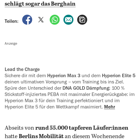
schlägt sogar das Berghain
auf Facebook teilen
auf X teilen
per WhatsApp teilen
per E-Mail teilen
Artikel aufrufen
Teilen:
Anzeige
Lead the Charge
Sichere dir mit dem
Hyperion Max 3
und dem
Hyperion Elite 5
deinen ultimativen Vorsprung – vom Training bis ins Ziel.
Spüre den Unterschied der
DNA GOLD Dämpfung:
100 %
Stickstoff-injiziertes PEBA mit maximaler Energierückgabe: im
Hyperion Max 3 für dein Training perfektioniert und im
Hyperion Elite 5 für den Wettkampf maximiert.
Mehr
Abseits von
rund 55.000 tapferen Läufer:innen
hatte
Berlins Mobilität
an diesem Wochenende