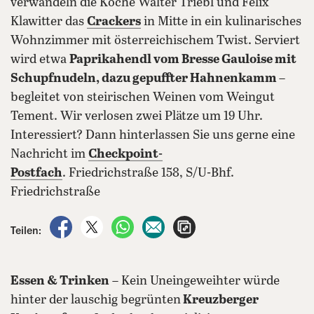
verwandeln die Köche Walter Triebl und Felix
Klawitter das
Crackers
in Mitte in ein kulinarisches
Wohnzimmer mit österreichischem Twist. Serviert
wird etwa
Paprikahendl vom Bresse Gauloise mit
Schupfnudeln, dazu gepuffter Hahnenkamm
–
begleitet von steirischen Weinen vom Weingut
Tement. Wir verlosen zwei Plätze um 19 Uhr.
Interessiert? Dann hinterlassen Sie uns gerne eine
Nachricht im
Checkpoint-
Postfach
. Friedrichstraße 158, S/U-Bhf.
Friedrichstraße
auf Facebook teilen
auf X teilen
per WhatsApp teilen
per E-Mail teilen
Artikel aufrufen
Teilen:
Essen & Trinken
– Kein Uneingeweihter würde
hinter der lauschig begrünten
Kreuzberger