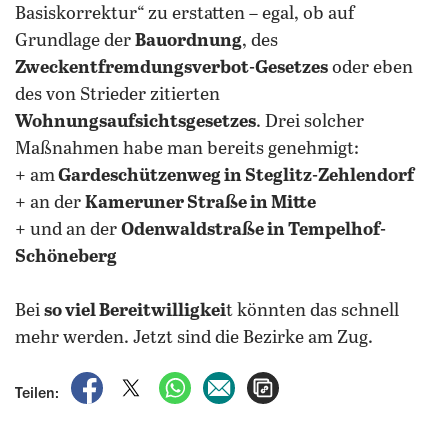
Basiskorrektur“ zu erstatten – egal, ob auf
Grundlage der
Bauordnung
, des
Zweckentfremdungsverbot-Gesetzes
oder eben
des von Strieder zitierten
Wohnungsaufsichtsgesetzes
. Drei solcher
Maßnahmen habe man bereits genehmigt:
+ am
Gardeschützenweg in Steglitz-Zehlendorf
+ an der
Kameruner Straße in Mitte
+ und an der
Odenwaldstraße in Tempelhof-
Schöneberg
Bei
so viel Bereitwilligkei
t könnten das schnell
mehr werden. Jetzt sind die Bezirke am Zug.
auf Facebook teilen
auf X teilen
per WhatsApp teilen
per E-Mail teilen
Artikel aufrufen
Teilen: