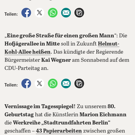
auf Facebook teilen
auf X teilen
per WhatsApp teilen
per E-Mail teilen
Artikel aufrufen
Teilen:
„
Eine große Straße für einen großen Mann
“: Die
Hofjägerallee in Mitte
soll in Zukunft
Helmut-
Kohl-Allee heißen
. Das kündigte der Regierende
Bürgermeister
Kai Wegner
am Sonnabend auf dem
CDU-Parteitag an.
auf Facebook teilen
auf X teilen
per WhatsApp teilen
per E-Mail teilen
Artikel aufrufen
Teilen:
Vernissage im Tagesspiegel!
Zu unserem
80.
Geburtstag
hat die Künstlerin
Marion Eichmann
die
Werkreihe „Stadtrundfahrten Berlin“
geschaffen –
43 Papierarbeiten
zwischen großen