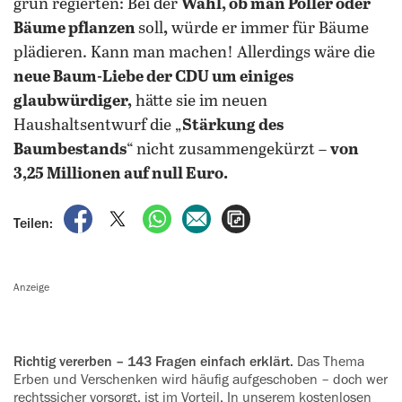
grün regierten: Bei der
Wahl, ob man Poller oder
Bäume pflanzen
soll
,
würde er immer für Bäume
plädieren. Kann man machen! Allerdings wäre die
neue Baum-Liebe der CDU um einiges
glaubwürdiger,
hätte sie im neuen
Haushaltsentwurf die „
Stärkung des
Baumbestands
“ nicht zusammengekürzt –
von
3,25 Millionen auf null Euro.
auf Facebook teilen
auf X teilen
per WhatsApp teilen
per E-Mail teilen
Artikel aufrufen
Teilen:
Anzeige
Richtig vererben – 143 Fragen einfach erklärt.
Das Thema
Erben und Verschenken wird häufig aufgeschoben – doch wer
rechtssicher vorsorgt, ist im Vorteil. In unserem kostenlosen