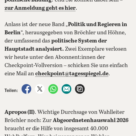
politische Bildung
. Und Sie können dabei sein –
zur Anmeldung geht es hier
.
Anlass ist der neue Band „
Politik und Regieren in
Berlin
“, herausgegeben von Bröchler und Höhne,
der umfassend das
politische System der
Hauptstadt analysiert.
Zwei Exemplare verlosen
wir heute unter den Abonnent:innen der
Checkpoint-Vollversion – schicken Sie uns einfach
eine Mail an
checkpoint@tagesspiegel.de
.
auf Facebook teilen
auf X teilen
per WhatsApp teilen
per E-Mail teilen
Artikel aufrufen
Teilen:
Apropos (II)
. Wichtige Durchsage von Wahlleiter
Bröchler noch: Zur
Abgeordnetenhauswahl 2026
braucht er die Hilfe von insgesamt 40.000