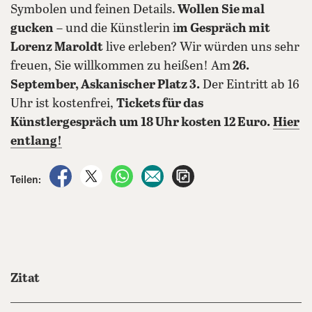
Symbolen und feinen Details.
Wollen Sie mal
gucken
– und die Künstlerin i
m Gespräch mit
Lorenz Maroldt
live erleben? Wir würden uns sehr
freuen, Sie willkommen zu heißen! Am
26.
September, Askanischer Platz 3.
Der Eintritt ab 16
Uhr ist kostenfrei,
Tickets für das
Künstlergespräch um 18 Uhr kosten 12 Euro.
Hier
entlang!
auf Facebook teilen
auf X teilen
per WhatsApp teilen
per E-Mail teilen
Artikel aufrufen
Teilen:
Zitat