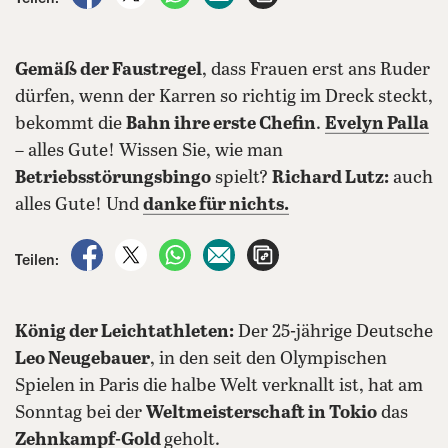
Gemäß der Faustregel
, dass Frauen erst ans Ruder
dürfen, wenn der Karren so richtig im Dreck steckt,
bekommt die
Bahn ihre erste Chefin
.
Evelyn Palla
– alles Gute! Wissen Sie, wie man
Betriebsstörungsbingo
spielt?
Richard Lutz:
auch
alles Gute! Und
danke für nichts.
auf Facebook teilen
auf X teilen
per WhatsApp teilen
per E-Mail teilen
Artikel aufrufen
Teilen:
König der Leichtathleten:
Der 25-jährige Deutsche
Leo Neugebauer
, in den seit den Olympischen
Spielen in Paris die halbe Welt verknallt ist, hat am
Sonntag bei der
Weltmeisterschaft in Tokio
das
Zehnkampf-Gold
geholt.