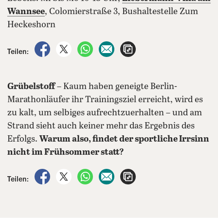
Wannsee
, Colomierstraße 3, Bushaltestelle Zum
Heckeshorn
auf Facebook teilen
auf X teilen
per WhatsApp teilen
per E-Mail teilen
Artikel aufrufen
Teilen:
Grübelstoff
– Kaum haben geneigte Berlin-
Marathonläufer ihr Trainingsziel erreicht, wird es
zu kalt, um selbiges aufrechtzuerhalten – und am
Strand sieht auch keiner mehr das Ergebnis des
Erfolgs.
Warum also, findet der sportliche Irrsinn
nicht im Frühsommer statt?
auf Facebook teilen
auf X teilen
per WhatsApp teilen
per E-Mail teilen
Artikel aufrufen
Teilen: