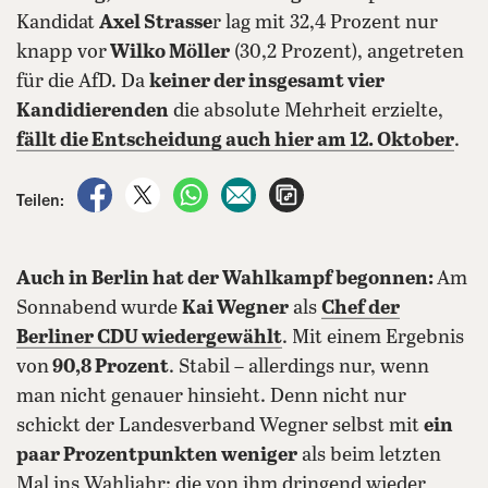
Kandidat
Axel Strasse
r lag mit 32,4 Prozent nur
knapp vor
Wilko Möller
(30,2 Prozent), angetreten
für die AfD. Da
keiner der insgesamt vier
Kandidierenden
die absolute Mehrheit erzielte,
fällt die Entscheidung auch hier am 12. Oktober
.
auf Facebook teilen
auf X teilen
per WhatsApp teilen
per E-Mail teilen
Artikel aufrufen
Teilen:
Auch in Berlin hat der Wahlkampf begonnen:
Am
Sonnabend wurde
Kai Wegner
als
Chef der
Berliner CDU wiedergewählt
. Mit einem Ergebnis
von
90,8 Prozent
. Stabil – allerdings nur, wenn
man nicht genauer hinsieht. Denn nicht nur
schickt der Landesverband Wegner selbst mit
ein
paar Prozentpunkten weniger
als beim letzten
Mal ins Wahljahr; die von ihm dringend wieder