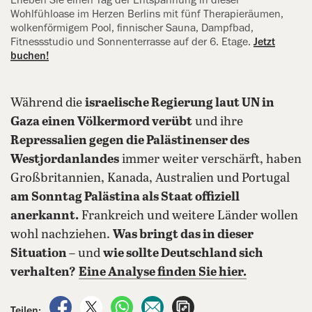
Erleben Sie ‍einen Tag der Entspannung in dieser
Wohlfühloase im Herzen Berlins mit fünf Therapieräumen,
wolkenförmigem Pool, finnischer Sauna, Dampfbad,
‍Fitnessstudio und Sonnenterrasse auf der 6. Etage.
Jetzt
buchen!
Während die
israelische Regierung laut UN in
Gaza einen Völkermord verübt
und ihre
Repressalien gegen die Palästinenser des
Westjordanlandes
immer weiter verschärft, haben
Großbritannien, Kanada, Australien und Portugal
am Sonntag Palästina als Staat offiziell
anerkannt.
Frankreich und weitere Länder wollen
wohl nachziehen.
Was bringt das in dieser
Situation
– und
wie sollte Deutschland sich
verhalten?
Eine Analyse finden Sie hier.
auf Facebook teilen
auf X teilen
per WhatsApp teilen
per E-Mail teilen
Artikel aufrufen
Teilen: