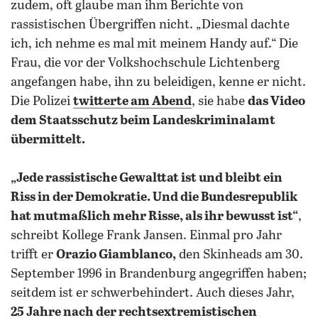
zudem, oft glaube man ihm Berichte von
rassistischen Übergriffen nicht. „Diesmal dachte
ich, ich nehme es mal mit meinem Handy auf.“ Die
Frau, die vor der Volkshochschule Lichtenberg
angefangen habe, ihn zu beleidigen, kenne er nicht.
Die Polizei
twitterte am Abend
, sie habe
das Video
dem Staatsschutz beim Landeskriminalamt
übermittelt.
„Jede rassistische Gewalttat ist und bleibt ein
Riss in der Demokratie. Und die Bundesrepublik
hat mutmaßlich mehr Risse, als ihr bewusst ist“
,
schreibt Kollege Frank Jansen. Einmal pro Jahr
trifft er
Orazio Giamblanco,
den Skinheads am 30.
September 1996 in Brandenburg angegriffen haben;
seitdem ist er schwerbehindert. Auch dieses Jahr,
25 Jahre nach der rechtsextremistischen