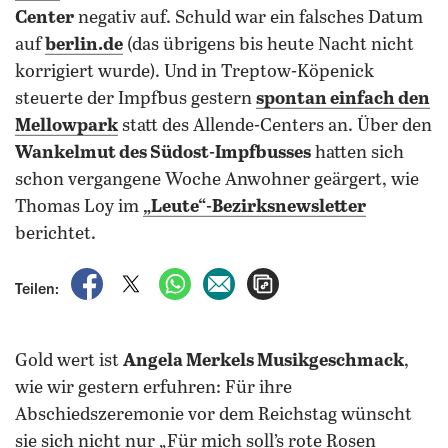
Center
negativ auf. Schuld war ein falsches Datum
auf
berlin.de
(das übrigens bis heute Nacht nicht
korrigiert wurde). Und in Treptow-Köpenick
steuerte der Impfbus gestern
spontan einfach den
Mellowpark
statt des Allende-Centers an. Über den
Wankelmut des Südost-Impfbusses
hatten sich
schon vergangene Woche Anwohner geärgert, wie
Thomas Loy im
„Leute“-Bezirksnewsletter
berichtet.
auf Facebook teilen
auf X teilen
per WhatsApp teilen
per E-Mail teilen
Artikel aufrufen
Teilen:
Gold wert ist
Angela Merkels Musikgeschmack
,
wie wir gestern erfuhren: Für ihre
Abschiedszeremonie vor dem Reichstag wünscht
sie sich nicht nur „Für mich soll’s rote Rosen