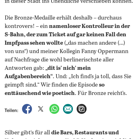
in dieser Stadt ins Unendliche verschieben können.
Die Bronze-Medaille erhält deshalb – durchaus
kontrovers! – ein
namenloser Kontrolleur in der
S-Bahn, der zum Ticket auf gar keinen Fall den
Impfpass sehen wollte
(„das machen andere (…)
von uns“) und meiner Kollegin Fanny Oppermann
auf Nachfrage die wohl berlinerischste aller
Antworten gab:
„dit is’ nich’ mein
Aufgabenbereich“
. Und: „Ich find’s ja toll, dass Sie
geimpft sind.“ Wir finden die Episode
so
enttäuschend wie poetisch
. Für Bronze reicht’s.
auf Facebook teilen
auf X teilen
per WhatsApp teilen
per E-Mail teilen
Artikel aufrufen
Teilen:
Silber gibt‘s für all
die Bars, Restaurants und