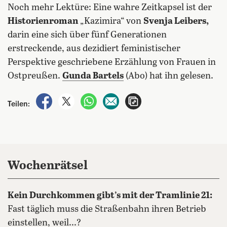
Noch mehr Lektüre: Eine wahre Zeitkapsel ist der
Historienroman
„Kazimira“ von
Svenja Leibers,
darin eine sich über fünf Generationen
erstreckende, aus dezidiert feministischer
Perspektive geschriebene Erzählung von Frauen in
Ostpreußen.
Gunda Bartels
(Abo) hat ihn gelesen.
auf Facebook teilen
auf X teilen
per WhatsApp teilen
per E-Mail teilen
Artikel aufrufen
Teilen:
Wochen­rätsel
Kein Durchkommen gibt’s mit der Tramlinie 21:
Fast täglich muss die Straßenbahn ihren Betrieb
einstellen, weil...?