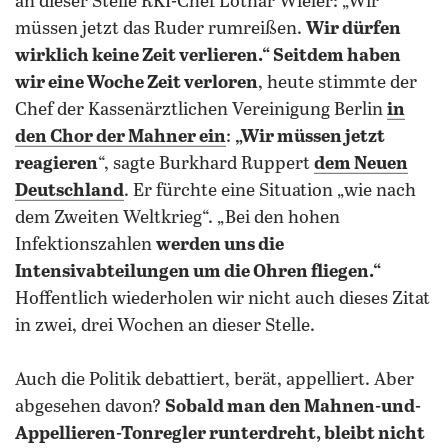
an dieser Stelle RKI-Chef Lothar Wieler: „Wir
müssen jetzt das Ruder rumreißen.
Wir dürfen
wirklich keine Zeit verlieren.“ Seitdem haben
wir eine Woche Zeit verloren
, heute stimmte der
Chef der Kassenärztlichen Vereinigung Berlin
in
den Chor der Mahner ein
:
„Wir müssen jetzt
reagieren
“, sagte Burkhard Ruppert
dem Neuen
Deutschland
. Er fürchte eine Situation „wie nach
dem Zweiten Weltkrieg“. „Bei den hohen
Infektionszahlen
werden uns die
Intensivabteilungen um die Ohren fliegen.“
Hoffentlich wiederholen wir nicht auch dieses Zitat
in zwei, drei Wochen an dieser Stelle.
Auch die Politik debattiert, berät, appelliert. Aber
abgesehen davon?
Sobald man den Mahnen-und-
Appellieren-Tonregler runterdreht, bleibt nicht