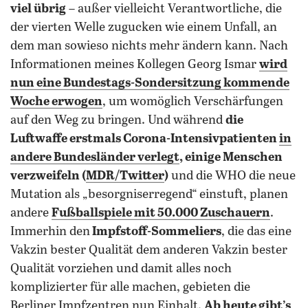
viel übrig
– außer vielleicht Verantwortliche, die
der vierten Welle zugucken wie einem Unfall, an
dem man sowieso nichts mehr ändern kann.
Nach
Informationen meines Kollegen Georg Ismar
wird
nun eine Bundestags-Sondersitzung kommende
Woche erwogen
, um womöglich Verschärfungen
auf den Weg zu bringen. Und während
die
Luftwaffe erstmals Corona-Intensivpatienten
in
andere Bundesländer verlegt
, einige Menschen
verzweifeln (
MDR/Twitter
)
und die WHO die neue
Mutation als „besorgniserregend“ einstuft, planen
andere
Fußballspiele mit 50.000 Zuschauern
.
Immerhin den
Impfstoff-Sommeliers
, die das eine
Vakzin bester Qualität dem anderen Vakzin bester
Qualität vorziehen und damit alles noch
komplizierter für alle machen, gebieten die
Berliner Impfzentren nun Einhalt.
Ab heute gibt’s