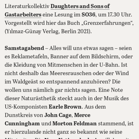
Literaturkollektiv
Daughters and Sons of
Gastarbeiters
eine Lesung im
SO36
, um 17.30 Uhr.
Vorgestellt wird hier das Buch „Grenzerfahrungen“,
(Yılmaz-Günay Verlag, Berlin 2021).
Samstagabend
– Alles will uns etwas sagen – seien
es Reklametafeln, Banner auf dem Bildschirm, oder
die Kleidung von Mitmenschen in der U-Bahn. Ist
nicht deshalb das Meeresrauschen oder der Wind
im Waldgeäst so entspannend anzuhören? Die
wollen uns nämlich gar nichts sagen. Eine Note
dieser Naturästhetik steckt auch in der Musik des
US-Komponisten
Earle Brown
. Aus dem
Dunstkreis von
John Cage
,
Merce
Cunningham
und
Morton Feldman
stammend, ist
er hierzulande nicht ganz so bekannt wie seine