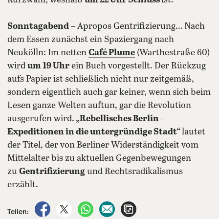
Kurzwahl, weshalb
um 22 Uhr Schluss
ist.
Sonntagabend
– Apropos Gentrifizierung… Nach
dem Essen zunächst ein Spaziergang nach
Neukölln: Im netten
Café Plume
(Warthestraße 60)
wird
um 19 Uhr
ein Buch vorgestellt. Der Rückzug
aufs Papier ist schließlich nicht nur zeitgemäß,
sondern eigentlich auch gar keiner, wenn sich beim
Lesen ganze Welten auftun, gar die Revolution
ausgerufen wird.
„Rebellisches Berlin –
Expeditionen in die untergründige Stadt“
lautet
der Titel, der von Berliner Widerständigkeit vom
Mittelalter bis zu aktuellen Gegenbewegungen
zu
Gentrifizierung
und Rechtsradikalismus
erzählt.
auf Facebook teilen
auf X teilen
per WhatsApp teilen
per E-Mail teilen
Artikel aufrufen
Teilen: