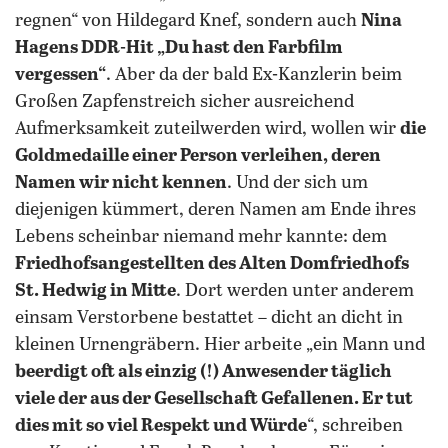
regnen“ von Hildegard Knef, sondern auch
Nina
Hagens DDR-Hit „Du hast den Farbfilm
vergessen“
. Aber da der bald Ex-Kanzlerin beim
Großen Zapfenstreich sicher ausreichend
Aufmerksamkeit zuteilwerden wird, wollen wir
die
Goldmedaille einer Person verleihen, deren
Namen wir nicht kennen
. Und der sich um
diejenigen kümmert, deren Namen am Ende ihres
Lebens scheinbar niemand mehr kannte: dem
Friedhofsangestellten des Alten Domfriedhofs
St. Hedwig in Mitte
. Dort werden unter anderem
einsam Verstorbene bestattet – dicht an dicht in
kleinen Urnengräbern. Hier arbeite „ein Mann und
beerdigt oft als einzig (!) Anwesender täglich
viele der aus der Gesellschaft Gefallenen. Er tut
dies mit so viel Respekt und Würde
“, schreiben