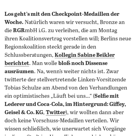
Los geht’s mit den Checkpoint-Medaillen der
Woche.
Natürlich waren wir versucht, Bronze an
die
RGR
mbH i.G. zu verleihen, die am Montag
ihren Koalitionsvertrag vorstellen will; Berlins neue
Regionskoalition steckt gerade in den
Schlussberatungen,
Kollegin Sabine Beikler
berichtet
. Man wolle
bloß noch Dissense
ausräumen
. Na, wenn’s weiter nichts ist. Zwar
twitterte der stellvertretende Linken-Vorsitzende
Tobias Schulze am Abend von den Verhandlungen
ein optimistisches „Läuft bei uns…“ (
Selfie mit
Lederer und Coca-Cola, im Hintergrund: Giffey,
Geisel & Co. KG
,
Twitter
), wir wollten dann aber
doch keine Vorschuss-Medaillen verteilen. Wir
wissen schließlich, wie unerwartet sich Vorgänge