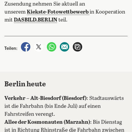
Zusendung nehmen Sie aktuell an
unserem
Kiekste-Fotowettbewerb
in Kooperation
mit
DASBILD.BERLIN
teil.
auf Facebook teilen
auf X teilen
per WhatsApp teilen
per E-Mail teilen
Artikel aufrufen
Teilen:
Berlin heute
Verkehr
–
Alt-Biesdorf (Biesdorf)
: Stadtauswärts
ist die Fahrbahn (bis Ende Juli) auf einen
Fahrstreifen verengt.
Allee der Kosmonauten (Marzahn)
: Bis Dienstag
ist in Richtung Rhinstraße die Fahrbahn zwischen