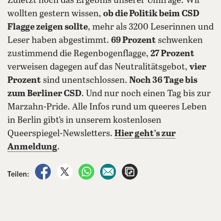
Zuletzt noch das Ergebnis unserer Umfrage: Wir
wollten gestern wissen,
ob die Politik beim CSD
Flagge zeigen sollte
, mehr als 3200 Leserinnen und
Leser haben abgestimmt.
69 Prozent
schwenken
zustimmend die Regenbogenflagge,
27 Prozent
verweisen dagegen auf das Neutralitätsgebot,
vier
Prozent
sind unentschlossen.
Noch 36 Tage bis
zum Berliner CSD
. Und nur noch einen Tag bis zur
Marzahn-Pride. Alle Infos rund um queeres Leben
in Berlin gibt’s in unserem kostenlosen
Queerspiegel-Newsletters.
Hier geht’s zur
Anmeldung
.
auf Facebook teilen
auf X teilen
per WhatsApp teilen
per E-Mail teilen
Artikel aufrufen
Teilen: