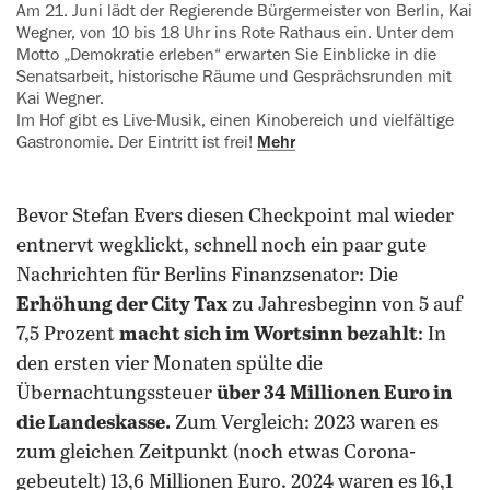
Am 21. Juni lädt der Regierende ‍Bürgermeister von Berlin, Kai
Wegner, von 10 bis 18 Uhr ins Rote Rathaus ein. Unter dem
Motto „Demokratie ‍erleben“ erwarten Sie Einblicke in die
Senatsarbeit, historische Räume und Gesprächsrunden mit
Kai Wegner.
Im Hof gibt es Live-Musik, einen Kinobereich und vielfältige
Gastronomie. Der Eintritt ist frei!
Mehr
Bevor Stefan Evers diesen Checkpoint mal wieder
entnervt wegklickt, schnell noch ein paar gute
Nachrichten für Berlins Finanzsenator: Die
Erhöhung der City Tax
zu Jahresbeginn von 5 auf
7,5 Prozent
macht sich im Wortsinn bezahlt
: In
den ersten vier Monaten spülte die
Übernachtungssteuer
über 34 Millionen Euro in
die Landeskasse.
Zum Vergleich: 2023 waren es
zum gleichen Zeitpunkt (noch etwas Corona-
gebeutelt) 13,6 Millionen Euro. 2024 waren es 16,1