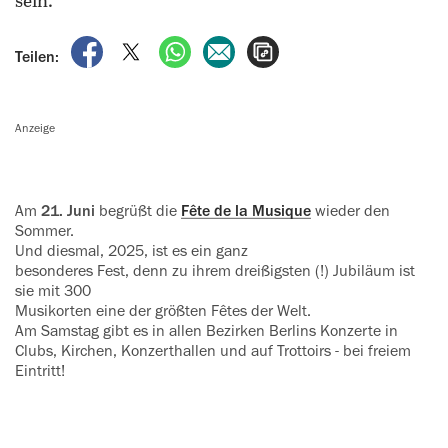
sein.
auf Facebook teilen
auf X teilen
per WhatsApp teilen
per E-Mail teilen
Artikel aufrufen
Teilen:
Anzeige
Am
21. Juni
begrüßt die
Fête de la Musique
wieder den
Sommer.
Und diesmal, 2025, ist es ein ganz
besonderes Fest, denn zu ihrem dreißigsten (!) Jubiläum ist
sie mit 300
Musikorten eine der größten Fêtes der Welt.
Am Samstag gibt es in allen Bezirken Berlins Konzerte in
Clubs, Kirchen, Konzerthallen und auf Trottoirs - bei freiem
Eintritt!