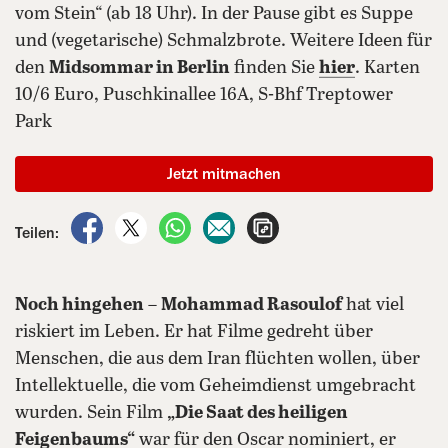
vom Stein“ (ab 18 Uhr). In der Pause gibt es Suppe
und (vegetarische) Schmalzbrote. Weitere Ideen für
den
Midsommar in Berlin
finden Sie
hier
. Karten
10/6 Euro, Puschkinallee 16A, S-Bhf Treptower
Park
Jetzt mitmachen
auf Facebook teilen
auf X teilen
per WhatsApp teilen
per E-Mail teilen
Artikel aufrufen
Teilen:
Noch hingehen
–
Mohammad Rasoulof
hat viel
riskiert im Leben. Er hat Filme gedreht über
Menschen, die aus dem Iran flüchten wollen, über
Intellektuelle, die vom Geheimdienst umgebracht
wurden. Sein Film
„Die Saat des heiligen
Feigenbaums“
war für den Oscar nominiert, er