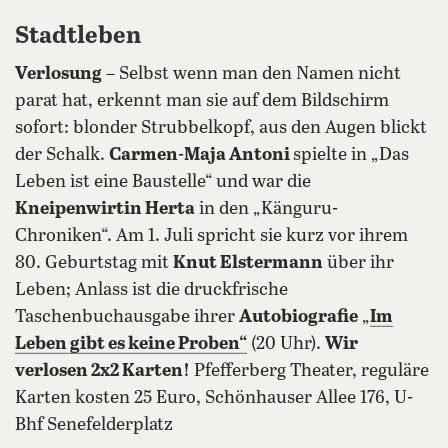
Stadtleben
Verlosung
– Selbst wenn man den Namen nicht
parat hat, erkennt man sie auf dem Bildschirm
sofort: blonder Strubbelkopf, aus den Augen blickt
der Schalk.
Carmen-Maja Antoni
spielte in „Das
Leben ist eine Baustelle“ und war die
Kneipenwirtin Herta
in den „Känguru-
Chroniken“. Am 1. Juli spricht sie kurz vor ihrem
80. Geburtstag mit
Knut Elstermann
über ihr
Leben; Anlass ist die druckfrische
Taschenbuchausgabe ihrer
Autobiografie
„
Im
Leben gibt es keine Proben“
(20 Uhr).
Wir
verlosen 2x2 Karten!
Pfefferberg Theater, reguläre
Karten kosten 25 Euro, Schönhauser Allee 176, U-
Bhf Senefelderplatz