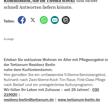
Kommission, die im Thema steckt
und sicher
schnell Antworten liefern könnte.
auf Facebook teilen
auf X teilen
per WhatsApp teilen
per E-Mail teilen
Artikel aufrufen
Teilen:
Anzeige
Erleben Sie exklusives Wohnen im Alter mit Pflegeangebot in
der ‍Tertianum Residenz Berlin
nahe dem Kurfürstendamm.
Hier genießen Sie ein umfassendes 5‍-‍Sterne-Serviceangebot,
Kulinarik nach Zwei-Sterne-Koch Tim Raue, First-Class Pflege
nach Bedarf und ein preisgekröntes Kulturprogramm.
Wir füllen Ihr Leben mit Zuhause – seit 25 Jahren!
-
030
219920
|
residenz-berlin@tertianum.de
|
www.tertianum-berlin.de