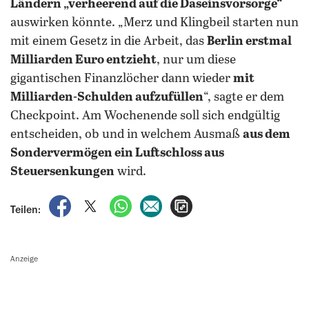
Ländern „verheerend auf die Daseinsvorsorge“
auswirken könnte. „Merz und Klingbeil starten nun
mit einem Gesetz in die Arbeit, das
Berlin erstmal
Milliarden Euro entzieht
, nur um diese
gigantischen Finanzlöcher dann wieder
mit
Milliarden-Schulden aufzufüllen
“, sagte er dem
Checkpoint. Am Wochenende soll sich endgültig
entscheiden, ob und in welchem Ausmaß
aus dem
Sondervermögen ein Luftschloss aus
Steuersenkungen
wird.
auf Facebook teilen
auf X teilen
per WhatsApp teilen
per E-Mail teilen
Artikel aufrufen
Teilen:
Anzeige