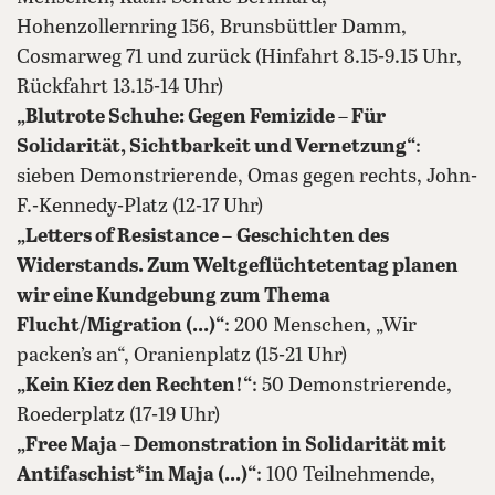
Hohenzollernring 156, Brunsbüttler Damm,
Cosmarweg 71 und zurück (Hinfahrt 8.15-9.15 Uhr,
Rückfahrt 13.15-14 Uhr)
„Blutrote Schuhe: Gegen Femizide – Für
Solidarität, Sichtbarkeit und Vernetzung“
:
sieben Demonstrierende, Omas gegen rechts, John-
F.-Kennedy-Platz (12-17 Uhr)
„Letters of Resistance
–
Geschichten des
Widerstands. Zum Weltgeflüchtetentag planen
wir eine Kundgebung zum Thema
Flucht/Migration (...)“
: 200 Menschen, „Wir
packen’s an“, Oranienplatz (15-21 Uhr)
„Kein Kiez den Rechten!“
: 50 Demonstrierende,
Roederplatz (17-19 Uhr)
„Free Maja – Demonstration in Solidarität mit
Antifaschist*in Maja (...)“
: 100 Teilnehmende,