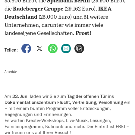
35.600 Euro), die
Spielbank Berlin
(29.900 Euro),
die
Radeberger Gruppe
(29.162 Euro),
IKEA
Deutschland
(25.000 Euro) und 51 weitere
Unternehmen, darunter wie immer viele
landeseigene Gesellschaften.
Prost
!
auf Facebook teilen
auf X teilen
per WhatsApp teilen
per E-Mail teilen
Artikel aufrufen
Teilen:
Anzeige
Am
22. Juni
laden wir Sie zum
Tag der offenen Tür
ins
Dokumenta­tionszentrum Flucht, Vertreibung, Versöhnung
ein
– mit einem bunten Programm voller Entdeckungen,
Be‍gegnungen und Erinnerungen.
Es war‍ten Kreativ-Workshops, Live-Musik, Le‍sungen,
Familienprogramm, Kulinarik und mehr. Der Eintritt ist FREI –
wir freuen uns auf Ihren Besuch!