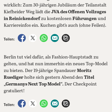
wirklich: Zum 30-jährigen Jubiläum der Teilanstalt
Kiefheider Weg lädt die
JVA des Offenen Vollzuges
in Reinickendorf
zu kostenlosen
Führungen
und
Karriereinfos ein. Kuchen gibt’s auch (ohne Feilen).
auf Facebook teilen
auf X teilen
per WhatsApp teilen
per E-Mail teilen
Artikel aufrufen
Teilen:
Berlin tut viel dafür, als Fashion-Hauptstadt zu
gelten, und hat nun immerhin ein neues Top-Model
zu bieten. Der 19-jährige Spandauer
Moritz
Ruediger
holte sich gestern Abend den
Titel
„Germanys Next Top Model“.
Der Checkpoint
gratuliert!
auf Facebook teilen
auf X teilen
per WhatsApp teilen
per E-Mail teilen
Artikel aufrufen
Teilen: