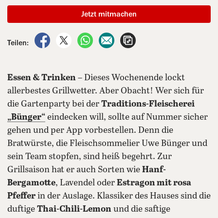
Jetzt mitmachen
auf Facebook teilen
auf X teilen
per WhatsApp teilen
per E-Mail teilen
Artikel aufrufen
Teilen:
Essen & Trinken
– Dieses Wochenende lockt
allerbestes Grillwetter. Aber Obacht! Wer sich für
die Gartenparty bei der
Traditions-Fleischerei
„
Bünger
“
eindecken will, sollte auf Nummer sicher
gehen und per App vorbestellen. Denn die
Bratwürste, die Fleischsommelier Uwe Bünger und
sein Team stopfen, sind heiß begehrt. Zur
Grillsaison hat er auch Sorten wie
Hanf-
Bergamotte
, Lavendel oder
Estragon mit rosa
Pfeffer
in der Auslage. Klassiker des Hauses sind die
duftige
Thai-Chili-Lemon
und die saftige