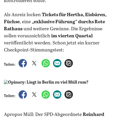
kontrollieren sollte.
Als Anreiz locken
Tickets für Hertha, Eisbären,
Füchse
, eine
„exklusive Führung“ durchs Rote
Rathaus
und weitere Gewinne. Die Ergebnisse
sollen voraussichtlich
im vierten Quartal
veröffentlicht werden. Schon jetzt ein kurzer
Checkpoint-Stimmungstest:
auf Facebook teilen
auf X teilen
per WhatsApp teilen
per E-Mail teilen
Artikel aufrufen
Teilen:
auf Facebook teilen
auf X teilen
per WhatsApp teilen
per E-Mail teilen
Artikel aufrufen
Teilen:
Apropos Müll: Der SPD-Abgeordnete
Reinhard