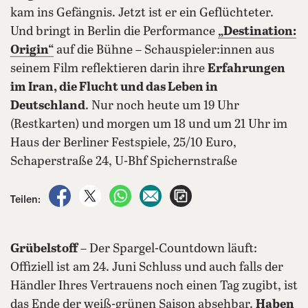
kam ins Gefängnis. Jetzt ist er ein Geflüchteter.
Und bringt in Berlin die Performance
„Destination:
Origin“
auf die Bühne – Schauspieler:innen aus
seinem Film reflektieren darin ihre
Erfahrungen
im Iran, die Flucht und das Leben in
Deutschland
. Nur noch heute um 19 Uhr
(Restkarten) und morgen um 18 und um 21 Uhr im
Haus der Berliner Festspiele, 25/10 Euro,
Schaperstraße 24, U-Bhf Spichernstraße
auf Facebook teilen
auf X teilen
per WhatsApp teilen
per E-Mail teilen
Artikel aufrufen
Teilen:
Grübelstoff
– Der Spargel-Countdown läuft:
Offiziell ist am 24. Juni Schluss und auch falls der
Händler Ihres Vertrauens noch einen Tag zugibt, ist
das Ende der weiß-grünen Saison absehbar.
Haben