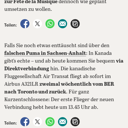
zur Fête de la Musique
dennoch wie geplant
umsetzen zu wollen.
auf Facebook teilen
auf X teilen
per WhatsApp teilen
per E-Mail teilen
Artikel aufrufen
Teilen:
Falls Sie noch etwas enttäuscht sind über den
falschen Puma in Sachsen-Anhalt
: In Kanada
gibt’s echte – und ab heute kommen Sie bequem
via
Direktverbindung
hin. Die kanadische
Fluggesellschaft Air Transat fliegt ab sofort im
Airbus A321LR
zweimal wöchentlich vom BER
nach Toronto und zurück
. Für ganz
Kurzentschlossene: Der erste Flieger der neuen
Verbindung hebt heute um 13.45 Uhr ab.
auf Facebook teilen
auf X teilen
per WhatsApp teilen
per E-Mail teilen
Artikel aufrufen
Teilen: