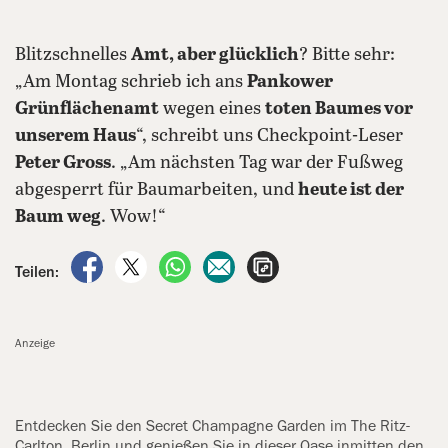
Blitzschnelles
Amt, aber glücklich
? Bitte sehr:
„Am Montag schrieb ich ans
Pankower
Grünflächenamt
wegen eines
toten Baumes vor
unserem Haus
“, schreibt uns Checkpoint-Leser
Peter Gross
. „Am nächsten Tag war der Fußweg
abgesperrt für Baumarbeiten, und
heute ist der
Baum weg
. Wow!“
auf Facebook teilen
auf X teilen
per WhatsApp teilen
per E-Mail teilen
Artikel aufrufen
Teilen:
Anzeige
Entdecken Sie den Secret Champagne Garden im The Ritz-
Carlton, Berlin und genießen Sie in dieser Oase inmitten den