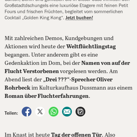
Großstadtdschungels eine luxuriöse Etagere mit feinen Petit
Fours und frischen Früchten, begleitet vom sommerlichen
Cocktail „Golden King Kong“.
Jetzt buchen!
Mit zahlreichen Demos, Kundgebungen und
Aktionen wird heute der
Weltflüchtlingstag
begangen. Unter anderem gibt es eine
Gedenkaktion im Dom, bei der
Namen von auf der
Flucht Verstorbenen
vorgelesen werden. Am
Abend liest der
„Drei ???“-Sprecher Oliver
Rohrbeck
im Kulturkaufhaus Dussmann aus einem
Roman über Fluchterfahrungen
.
auf Facebook teilen
auf X teilen
per WhatsApp teilen
per E-Mail teilen
Artikel aufrufen
Teilen:
Im Knast ist heute
Tag der offenen Tür
. Also