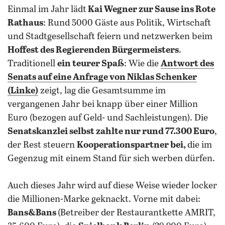
Einmal im Jahr lädt
Kai Wegner zur Sause ins Rote
Rathaus
: Rund 5000 Gäste aus Politik, Wirtschaft
und Stadtgesellschaft feiern und netzwerken beim
Hoffest des Regierenden Bürgermeisters
.
Traditionell
ein teurer Spaß
: Wie die
Antwort des
Senats auf eine Anfrage von Niklas Schenker
(Linke)
zeigt, lag die Gesamtsumme im
vergangenen Jahr bei knapp über einer Million
Euro (bezogen auf Geld- und Sachleistungen).
Die
Senatskanzlei selbst zahlte nur rund 77.300 Euro
,
der Rest steuern
Kooperationspartner bei,
die im
Gegenzug mit einem Stand für sich werben dürfen.
Auch dieses Jahr wird auf diese Weise wieder locker
die Millionen-Marke geknackt. Vorne mit dabei:
Bans&Bans
(Betreiber der Restaurantkette AMRIT,