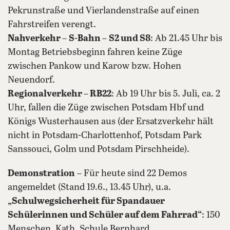
Pekrunstraße und Vierlandenstraße auf einen
Fahrstreifen verengt.
Nahverkehr
–
S-Bahn
–
S2 und S8
: Ab 21.45 Uhr bis
Montag Betriebsbeginn fahren keine Züge
zwischen Pankow und Karow bzw. Hohen
Neuendorf.
Regionalverkehr
–
RB22
: Ab 19 Uhr bis 5. Juli, ca. 2
Uhr, fallen die Züge zwischen Potsdam Hbf und
Königs Wusterhausen aus (der Ersatzverkehr hält
nicht in Potsdam-Charlottenhof, Potsdam Park
Sanssouci, Golm und Potsdam Pirschheide).
Demonstration
– Für heute sind 22 Demos
angemeldet (Stand 19.6., 13.45 Uhr), u.a.
„Schulwegsicherheit für Spandauer
Schülerinnen und Schüler auf dem Fahrrad“
: 150
Menschen, Kath. Schule Bernhard,