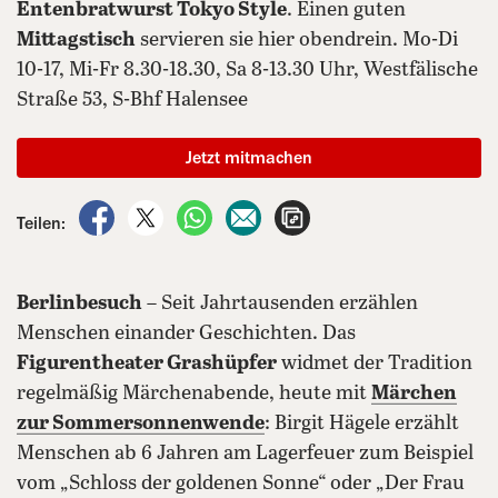
Entenbratwurst Tokyo Style
. Einen guten
Mittagstisch
servieren sie hier obendrein. Mo-Di
10-17, Mi-Fr 8.30-18.30, Sa 8-13.30 Uhr, Westfälische
Straße 53, S-Bhf Halensee
Jetzt mitmachen
auf Facebook teilen
auf X teilen
per WhatsApp teilen
per E-Mail teilen
Artikel aufrufen
Teilen:
Berlinbesuch
– Seit Jahrtausenden erzählen
Menschen einander Geschichten. Das
Figurentheater Grashüpfer
widmet der Tradition
regelmäßig Märchenabende, heute mit
Märchen
zur Sommersonnenwende
: Birgit Hägele erzählt
Menschen ab 6 Jahren am Lagerfeuer zum Beispiel
vom „Schloss der goldenen Sonne“ oder „Der Frau