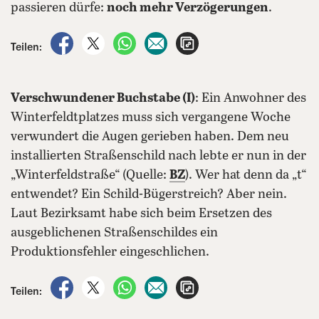
passieren dürfe:
noch mehr Verzögerungen
.
auf Facebook teilen
auf X teilen
per WhatsApp teilen
per E-Mail teilen
Artikel aufrufen
Teilen:
Verschwundener Buchstabe (I)
: Ein Anwohner des
Winterfeldtplatzes muss sich vergangene Woche
verwundert die Augen gerieben haben. Dem neu
installierten Straßenschild nach lebte er nun in der
„Winterfeldstraße“ (Quelle:
BZ
). Wer hat denn da „t“
entwendet? Ein Schild-Bügerstreich? Aber nein.
Laut Bezirksamt habe sich beim Ersetzen des
ausgeblichenen Straßenschildes ein
Produktionsfehler eingeschlichen.
auf Facebook teilen
auf X teilen
per WhatsApp teilen
per E-Mail teilen
Artikel aufrufen
Teilen: