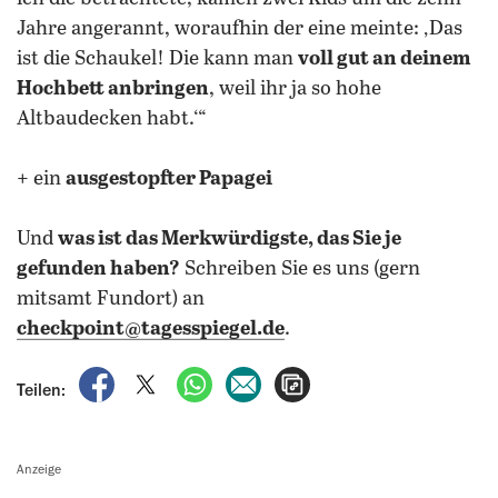
Jahre angerannt, woraufhin der eine meinte: ‚Das
ist die Schaukel! Die kann man
voll gut an deinem
Hochbett anbringen
, weil ihr ja so hohe
Altbaudecken habt.‘“
+ ein
ausgestopfter Papagei
Und
was ist das Merkwürdigste, das Sie je
gefunden haben?
Schreiben Sie es uns (gern
mitsamt Fundort) an
checkpoint@tagesspiegel.de
.
auf Facebook teilen
auf X teilen
per WhatsApp teilen
per E-Mail teilen
Artikel aufrufen
Teilen:
Anzeige