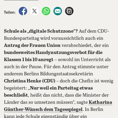
auf Facebook teilen
auf X teilen
per WhatsApp teilen
per E-Mail teilen
Artikel aufrufen
Teilen:
Schule als „digitale Schutzzone“?
Auf dem CDU-
Bundesparteitag wird voraussichtlich auch ein
Antrag der Frauen Union
verabschiedet, der ein
bundesweites Handynutzungsverbot für die
Klassen 1 bis 10 anregt
– sowohl im Unterricht als
auch in der Pause. Für den Antrag stimmte unter
anderem Berlins Bildungsstaatssekretärin
Christina Henke
(CDU)
– doch die Chefin ist wenig
begeistert: „
Nur weil ein Parteitag etwas
beschließt
, heißt das nicht, dass die Minister der
Länder das so umsetzen müssen“, sagte
Katharina
Günther-Wünsch
dem Tagesspiegel
. In Berlin
kann jede Schule eigenständig über ein