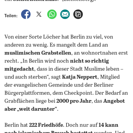
auf Facebook teilen
auf X teilen
per WhatsApp teilen
per E-Mail teilen
Artikel aufrufen
Teilen:
Von einer Sorte Löcher hat Berlin zu viel, von
anderen zu wenig. Es mangelt dem Land an
muslimischen Grabstellen
, an wohnortnahen erst
recht. „In Berlin wird noch
nicht so richtig
mitgedacht
, dass in dieser Stadt Muslime leben –
und auch sterben“, sagt
Katja Neppert
, Mitglied
der evangelischen Gemeinde und der Berliner
Bürgerplattformen, dem Checkpoint. Der Bedarf an
Grabflächen liege bei
2000 pro Jahr
, das
Angebot
aber „weit darunter“
.
Berlin hat
222 Friedhöfe
. Doch nur auf
14 kann