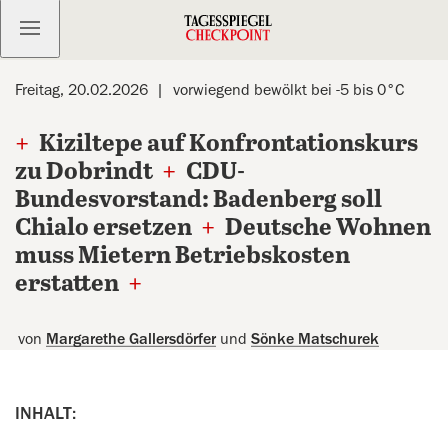
Kostenlos anmelden
Freitag, 20.02.2026
vorwiegend bewölkt bei -5 bis 0°C
+
Kiziltepe auf Konfrontationskurs
zu Dobrindt
+
CDU-
Bundesvorstand: Badenberg soll
Chialo ersetzen
+
Deutsche Wohnen
muss Mietern Betriebskosten
erstatten
+
von
Margarethe Gallersdörfer
und
Sönke Matschurek
INHALT: