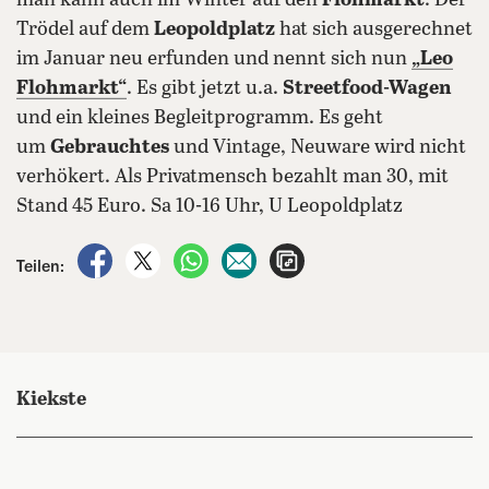
man kann auch im Winter auf den
Flohmarkt
. Der
Trödel auf dem
Leopoldplatz
hat sich ausgerechnet
im Januar neu erfunden und nennt sich nun
„Leo
Flohmarkt“
. Es gibt jetzt u.a.
Streetfood-Wagen
und ein kleines Begleitprogramm. Es geht
um
Gebrauchtes
und Vintage, Neuware wird nicht
verhökert. Als Privatmensch bezahlt man 30, mit
Stand 45 Euro. Sa 10-16 Uhr, U Leopoldplatz
auf Facebook teilen
auf X teilen
per WhatsApp teilen
per E-Mail teilen
Artikel aufrufen
Teilen:
Kiekste