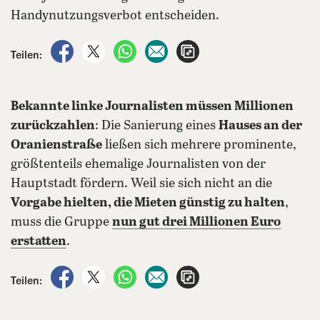
Handynutzungsverbot entscheiden.
auf Facebook teilen
auf X teilen
per WhatsApp teilen
per E-Mail teilen
Artikel aufrufen
Teilen:
Bekannte linke Journalisten müssen Millionen
zurückzahlen
: Die Sanierung eines
Hauses an der
Oranienstraße
ließen sich mehrere prominente,
größtenteils ehemalige Journalisten von der
Hauptstadt fördern. Weil sie sich nicht an die
Vorgabe hielten, die Mieten günstig zu halten
,
muss die Gruppe
nun gut drei Millionen Euro
erstatten
.
auf Facebook teilen
auf X teilen
per WhatsApp teilen
per E-Mail teilen
Artikel aufrufen
Teilen: