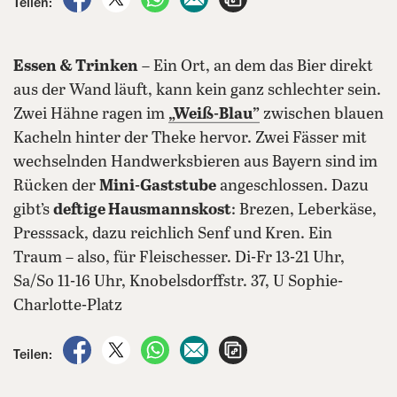
Teilen:
Essen & Trinken
– Ein Ort, an dem das Bier direkt
aus der Wand läuft, kann kein ganz schlechter sein.
Zwei Hähne ragen im
„Weiß-Blau”
zwischen blauen
Kacheln hinter der Theke hervor. Zwei Fässer mit
wechselnden Handwerksbieren aus Bayern sind im
Rücken der
Mini-Gaststube
angeschlossen. Dazu
gibt’s
deftige Hausmannskost
: Brezen, Leberkäse,
Presssack, dazu reichlich Senf und Kren. Ein
Traum – also, für Fleischesser. Di-Fr 13-21 Uhr,
Sa/So 11-16 Uhr, Knobelsdorffstr. 37, U Sophie-
Charlotte-Platz
auf Facebook teilen
auf X teilen
per WhatsApp teilen
per E-Mail teilen
Artikel aufrufen
Teilen: