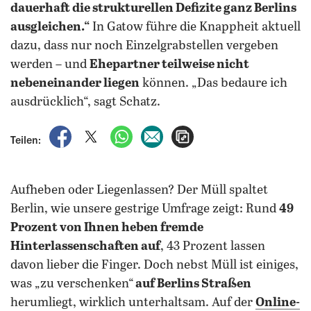
dauerhaft die strukturellen Defizite ganz Berlins
ausgleichen.“
In Gatow führe die Knappheit aktuell
dazu, dass nur noch Einzelgrabstellen vergeben
werden – und
Ehepartner teilweise nicht
nebeneinander liegen
können. „Das bedaure ich
ausdrücklich“, sagt Schatz.
auf Facebook teilen
auf X teilen
per WhatsApp teilen
per E-Mail teilen
Artikel aufrufen
Teilen:
Aufheben oder Liegenlassen? Der Müll spaltet
Berlin, wie unsere gestrige Umfrage zeigt: Rund
49
Prozent von Ihnen heben fremde
Hinterlassenschaften auf
, 43 Prozent lassen
davon lieber die Finger. Doch nebst Müll ist einiges,
was „zu verschenken“
auf Berlins Straßen
herumliegt, wirklich unterhaltsam. Auf der
Online-