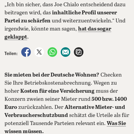
„Ich bin sicher, dass Joe Chialo entscheidend dazu
beitragen wird, das
inhaltliche Profil unserer
Partei zu schärfen
und weiterzuentwickeln.“ Und
irgendwie, könnte man sagen,
hat das sogar
geklappt
.
auf Facebook teilen
auf X teilen
per WhatsApp teilen
per E-Mail teilen
Artikel aufrufen
Teilen:
Sie mieten bei der Deutsche Wohnen?
Checken
Sie Ihre Betriebskostenabrechnung. Wegen zu
hoher
Kosten für eine Versicherung
muss der
Konzern zweien seiner Mieter rund
500 bzw. 1400
Euro
zurückzahlen. Der
Alternative Mieter- und
Verbraucherschutzbund
schätzt die Urteile als für
potenziell Tausende Parteien relevant ein.
Was Sie
wissen müssen.