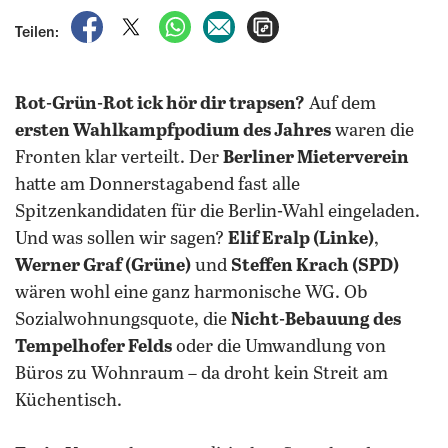
auf Facebook teilen
auf X teilen
per WhatsApp teilen
per E-Mail teilen
Artikel aufrufen
Teilen:
Rot-Grün-Rot ick hör dir trapsen?
Auf dem
ersten Wahlkampfpodium des Jahres
waren die
Fronten klar verteilt. Der
Berliner Mieterverein
hatte am Donnerstagabend fast alle
Spitzenkandidaten für die Berlin-Wahl eingeladen.
Und was sollen wir sagen?
Elif Eralp (Linke)
,
Werner Graf (Grüne)
und
Steffen Krach (SPD)
wären wohl eine ganz harmonische WG. Ob
Sozialwohnungsquote, die
Nicht-Bebauung des
Tempelhofer Felds
oder die Umwandlung von
Büros zu Wohnraum – da droht kein Streit am
Küchentisch.