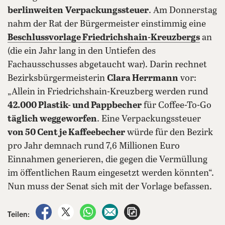
berlinweiten
Verpackungssteuer
. Am Donnerstag
nahm der Rat der Bürgermeister einstimmig eine
Beschlussvorlage Friedrichshain-Kreuzbergs
an
(die ein Jahr lang in den Untiefen des
Fachausschusses abgetaucht war). Darin rechnet
Bezirksbürgermeisterin
Clara Herrmann
vor:
„Allein in Friedrichshain-Kreuzberg werden rund
42.000 Plastik- und Pappbecher
für Coffee-To-Go
täglich weggeworfen
. Eine Verpackungssteuer
von 50 Cent je Kaffeebecher
würde für den Bezirk
pro Jahr demnach rund 7,6 Millionen Euro
Einnahmen generieren, die gegen die Vermüllung
im öffentlichen Raum eingesetzt werden könnten“.
Nun muss der Senat sich mit der Vorlage befassen.
auf Facebook teilen
auf X teilen
per WhatsApp teilen
per E-Mail teilen
Artikel aufrufen
Teilen: