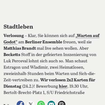
Stadtleben
Verlosung
– Klar, Sie können sich auf
„Warten auf
Godot“
am
Berliner Ensemble
freuen, weil sie
Matthias Brandt
mal live sehen wollen. Aber
Becketts
Stoff in der gefeierten Inszenierung von
Luk Perceval lohnt sich auch so. Man schaut
Estragon und Wladimir, zwei Heimatlosen,
zweieinhalb Stunden beim Warten und Sich-die-
Zeit-vertreiben zu.
Wir verlosen 2x2 Karten für
Dienstag
(24.2.)! Bewerbung
hier
, 19.30 Uhr,
Bertolt-Brecht-Platz 1, S/U Friedrichstraße
auf Facebook teilen
auf X teilen
per WhatsApp teilen
per E-Mail teilen
Artikel aufrufen