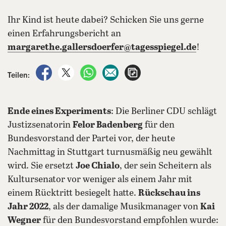
Ihr Kind ist heute dabei? Schicken Sie uns gerne
einen Erfahrungsbericht an
margarethe.gallersdoerfer@tagesspiegel.de
!
auf Facebook teilen
auf X teilen
per WhatsApp teilen
per E-Mail teilen
Artikel aufrufen
Teilen:
Ende eines Experiments
: Die Berliner CDU schlägt
Justizsenatorin
Felor Badenberg
für den
Bundesvorstand der Partei vor, der heute
Nachmittag in Stuttgart turnusmäßig neu gewählt
wird. Sie ersetzt
Joe Chialo
, der sein Scheitern als
Kultursenator vor weniger als einem Jahr mit
einem Rücktritt besiegelt hatte.
Rückschau ins
Jahr 2022
, als der damalige Musikmanager von
Kai
Wegner
für den Bundesvorstand empfohlen wurde: