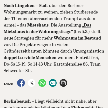
Noch hingehen
– Statt über den Berliner
Wohnungsmarkt zu weinen, ziehen Studierende
der TU einen überraschenden Trumpf aus dem
Ärmel – das
Mietshaus
. Die Ausstellung
„Das
Mietshaus in der Wohnungsfrage“
(bis 5.3.) stellt
neue Strategien für mehr
Wohnraum im Bestand
vor. Die Projekte zeigen: In vielen
Gründerzeitbauten könnten durch Umorganisation
doppelt so viele Menschen
wohnen. Eintritt frei,
Do-Sa 15-19, So 14-18 Uhr, Kastanienallee 86, Tram
Schwedter Str.
auf Facebook teilen
auf X teilen
per WhatsApp teilen
per E-Mail teilen
Artikel aufrufen
Teilen:
Berlinbesuch
– Liegt vielleicht nicht nahe, aber