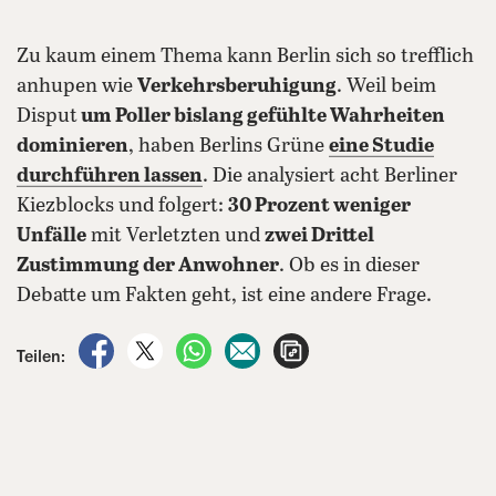
Zu kaum einem Thema kann Berlin sich so trefflich
anhupen wie
Verkehrsberuhigung
. Weil beim
Disput
um Poller bislang gefühlte Wahrheiten
dominieren
, haben Berlins Grüne
eine Studie
durchführen lassen
. Die analysiert acht Berliner
Kiezblocks und folgert:
30 Prozent weniger
Unfälle
mit Verletzten und
zwei Drittel
Zustimmung der Anwohner
. Ob es in dieser
Debatte um Fakten geht, ist eine andere Frage.
auf Facebook teilen
auf X teilen
per WhatsApp teilen
per E-Mail teilen
Artikel aufrufen
Teilen: