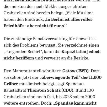
nach islamischem Brauch bestattet
werden. Und
die meisten der nach Mekka ausgerichteten
Grabstellen sind bereits belegt. „Viele Muslime
haben den Eindruck, ‚
In Berlin ist alles voller
Friedhöfe – aber nicht für uns
‘.“
Die zuständige Senatsverwaltung für Umwelt ist
sich des Problems bewusst. Sie verzeichnet einen
„steigenden Bedarf“, kann die
Kapazitäten jedoch
nicht beziffern
und verweist an die Bezirke.
Den Mammutanteil schultert:
Gatow (JWD)
. Dort
sei schon jetzt der
„überwiegende Teil“ der 11.600
Gräber
muslimisch belegt, sagt Spandaus
Baustadtrat
Thorsten Schatz (CDU)
. Rund 100
Grabstellen sind noch frei, bis 2028 sollen 2000
weitere entstehen. Doch: „
Spandau kann nicht