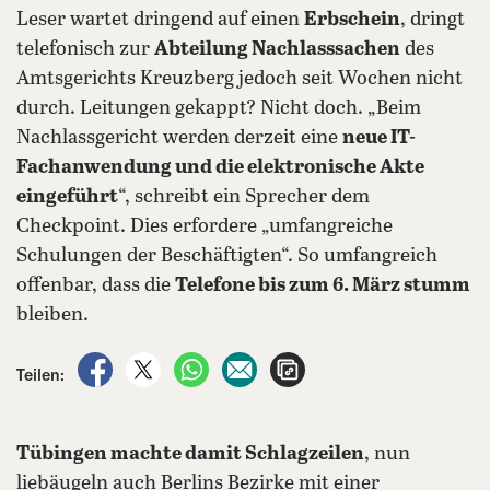
Leser wartet dringend auf einen
Erbschein
, dringt
telefonisch zur
Abteilung Nachlasssachen
des
Amtsgerichts Kreuzberg jedoch seit Wochen nicht
durch. Leitungen gekappt? Nicht doch. „Beim
Nachlassgericht werden derzeit eine
neue IT-
Fachanwendung und die elektronische Akte
eingeführt
“, schreibt ein Sprecher dem
Checkpoint. Dies erfordere „umfangreiche
Schulungen der Beschäftigten“. So umfangreich
offenbar, dass die
Telefone bis zum 6. März stumm
bleiben.
auf Facebook teilen
auf X teilen
per WhatsApp teilen
per E-Mail teilen
Artikel aufrufen
Teilen:
Tübingen machte damit Schlagzeilen
, nun
liebäugeln auch Berlins Bezirke mit einer