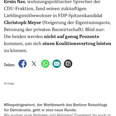
Ersin Nas
, wohnungspolitischer Sprecher der
CDU-Fraktion, fand seinen zukünftigen
Lieblingsmitbewohner in FDP-Spitzenkandidat
Christoph Meyer
(Steigerung der Eigentumsquote,
Betonung der privaten Bauwirtschaft).
Blöd nur:
Die beiden werden
nicht auf genug Prozente
kommen, um sich
einen Koalitionsvertrag leisten
zu können.
auf Facebook teilen
auf X teilen
per WhatsApp teilen
per E-Mail teilen
Artikel aufrufen
Teilen:
Anzeige
#Respektgewinnt, der Wettbewerb des Berliner Ratschlags
für Demokratie, geht in eine neue Runde.
Wir suchen eure Beiträge und Aktionen! Engagiert ihr euch in