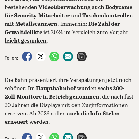
bestehenden
Videoüberwachung
auch
Bodycams
für Security-Mitarbeiter
und
Taschenkontrollen
mit Metallscannern
. Immerhin:
Die Zahl der
Gewaltdelikte
ist 2024 im Vergleich zum Vorjahr
leicht gesunken
.
auf Facebook teilen
auf X teilen
per WhatsApp teilen
per E-Mail teilen
Artikel aufrufen
Teilen:
Die Bahn präsentiert ihre Verspätungen jetzt noch
schöner:
Im Hauptbahnhof
wurden
sechs 200-
Zoll-Monitore in Betrieb genommen
, die nach fast
20 Jahren die Displays mit den Zuginformationen
ersetzen. Ab 2026 sollen
auch die Info-Stelen
erneuert
werden.
auf Facebook teilen
auf X teilen
per WhatsApp teilen
per E-Mail teilen
Artikel aufrufen