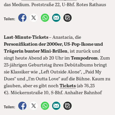
das Medium. Poststraße 22, U-Bhf. Rotes Rathaus
auf Facebook teilen
auf X teilen
per WhatsApp teilen
per E-Mail teilen
Artikel aufrufen
Teilen:
Last-Minute-Tickets
– Anastacia, die
Personifikation der 2000er, US-Pop-Ikone und
Trägerin bunter Mini-Brillen
, ist zurück und
singt heute Abend ab 20 Uhr im
Tempodrom
. Zum
25-jährigen Geburtstag ihres Debütalbums bringt
sie Klassiker wie „Left Outside Alone“, „Paid My
Dues“ und „I’m Outta Love“ auf die Bühne. Kaum zu
glauben, aber es gibt noch
Tickets
(ab 76,25
€). Möckernstraße 10, S-Bhf. Anhalter Bahnhof
auf Facebook teilen
auf X teilen
per WhatsApp teilen
per E-Mail teilen
Artikel aufrufen
Teilen: