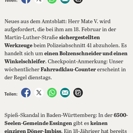
Teilen:
Neues aus dem Amtsblatt: Herr Mate V. wird
aufgefordert, die bei ihm am 18. Februar in der
Martin-Luther-Straße
sichergestellten
Werkzeuge
beim Polizeiabschnitt 41 abzuholen. Es
handelt sich um
einen Bolzenschneider und einen
Winkelschleifer
. Checkpoint-Anmerkung: Unser
wöchentlicher
Fahrradklau-Counter
erscheint in
der Regel dienstags.
auf Facebook teilen
auf X teilen
per WhatsApp teilen
per E-Mail teilen
Artikel aufrufen
Teilen:
Spieß-Skandal in Baden-Württemberg: In der
6500-
Seelen-Gemeinde Essingen
gibt es
keinen
einzigen Döner-Imbiss
. Ein 18-Jähriger hat bereits