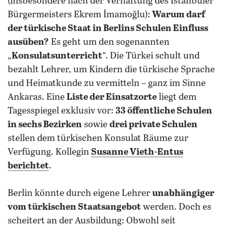
(insbesondere nach der Verhaftung des Istanbuler
Bürgermeisters Ekrem İmamoğlu):
Warum darf
der türkische Staat in Berlins Schulen Einfluss
ausüben?
Es geht um den sogenannten
„
Konsulatsunterricht
“. Die Türkei schult und
bezahlt Lehrer, um Kindern die türkische Sprache
und Heimatkunde zu vermitteln – ganz im Sinne
Ankaras. Eine
Liste der Einsatzorte
liegt dem
Tagesspiegel exklusiv vor:
33 öffentliche Schulen
in sechs Bezirken
sowie
drei private Schulen
stellen dem türkischen Konsulat Räume zur
Verfügung. Kollegin
Susanne Vieth-Entus
berichtet
.
Berlin könnte durch eigene Lehrer
unabhängiger
vom türkischen Staatsangebot
werden. Doch es
scheitert an der Ausbildung: Obwohl seit