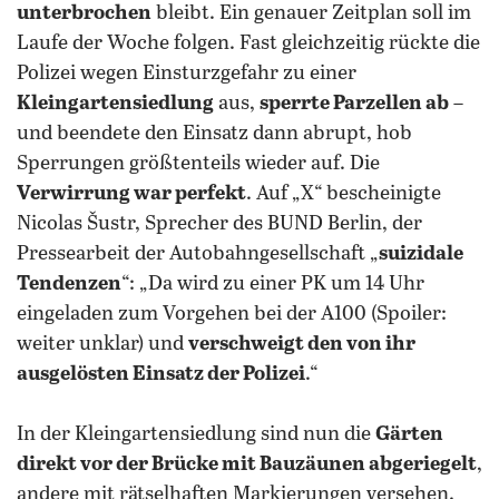
unterbrochen
bleibt. Ein genauer Zeitplan soll im
Laufe der Woche folgen. Fast gleichzeitig rückte die
Polizei wegen Einsturzgefahr zu einer
Kleingartensiedlung
aus,
sperrte Parzellen ab
–
und beendete den Einsatz dann abrupt, hob
Sperrungen größtenteils wieder auf. Die
Verwirrung war perfekt
. Auf „X“ bescheinigte
Nicolas Šustr, Sprecher des BUND Berlin, der
Pressearbeit der Autobahngesellschaft „
suizidale
Tendenzen
“: „Da wird zu einer PK um 14 Uhr
eingeladen zum Vorgehen bei der A100 (Spoiler:
weiter unklar) und
verschweigt den von ihr
ausgelösten Einsatz der Polizei
.“
In der Kleingartensiedlung sind nun die
Gärten
direkt vor der Brücke mit Bauzäunen abgeriegelt
,
andere mit rätselhaften Markierungen versehen.