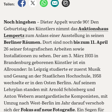
auf Facebook teilen
auf X teilen
per WhatsApp teilen
per E-Mail teilen
Artikel aufrufen
Teilen:
Noch hingehen
– Dieter Appelt wurde 90! Den
Geburtstag des Künstlers nimmt das
Auktionshaus
Lempertz
zum Anlass einer Ausstellung in seinen
Berliner Räumen.
Dort sind noch
bis zum 11. April
26 seiner fotografischen Arbeiten sowie
Installationen zu sehen. Der am 3. März 1935 in
Brandenburg geborenen Künstler ist ein
Allrounder: In Leipzig studierte er zuerst Musik
und Gesang an der Staatlichen Hochschule, 1958
wechselte er in den Osten Berlins. Auf seinem
Lehrplan standen mit Arnold Schönberg und
Anton Webern avantgardistische Komponisten, mit
Umzug nach West-Berlin im Jahr darauf verschob
sich der
Fokus auf neue Fotografie
. Ein Segen für