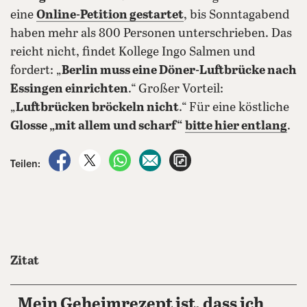
eine
Online-Petition gestartet
, bis Sonntagabend
haben mehr als 800 Personen unterschrieben. Das
reicht nicht, findet Kollege Ingo Salmen und
fordert: „
Berlin muss eine Döner-Luftbrücke nach
Essingen einrichten
.“ Großer Vorteil:
„
Luftbrücken bröckeln nicht
.“ Für eine köstliche
Glosse „mit allem und scharf“
bitte hier entlang
.
auf Facebook teilen
auf X teilen
per WhatsApp teilen
per E-Mail teilen
Artikel aufrufen
Teilen:
Zitat
„Mein Geheimrezept ist, dass ich