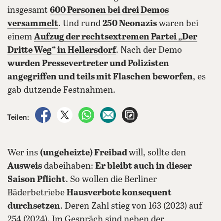
insgesamt
600 Personen bei drei Demos
versammelt
. Und rund
250 Neonazis
waren bei
einem
Aufzug der rechtsextremen Partei „Der
Dritte Weg“ in Hellersdorf
. Nach der Demo
wurden Pressevertreter und Polizisten
angegriffen und teils mit Flaschen beworfen
, es
gab dutzende Festnahmen.
auf Facebook teilen
auf X teilen
per WhatsApp teilen
per E-Mail teilen
Artikel aufrufen
Teilen:
Wer ins
(ungeheizte) Freibad
will, sollte den
Ausweis
dabeihaben:
Er bleibt auch in dieser
Saison Pflicht
. So wollen die Berliner
Bäderbetriebe
Hausverbote konsequent
durchsetzen
. Deren Zahl stieg von 163 (2023) auf
254 (2024). Im Gespräch sind neben der