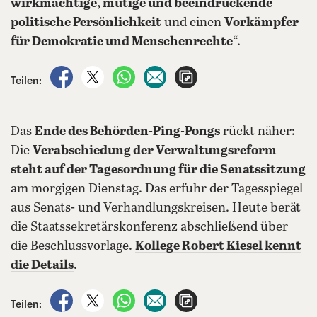
wirkmächtige, mutige und beeindruckende
politische Persönlichkeit
und einen
Vorkämpfer
für Demokratie und Menschenrechte
“.
auf Facebook teilen
auf X teilen
per WhatsApp teilen
per E-Mail teilen
Artikel aufrufen
Teilen:
Das
Ende des Behörden-Ping-Pongs
rückt näher:
Die
Verabschiedung der Verwaltungsreform
steht auf der Tagesordnung für die Senatssitzung
am morgigen Dienstag. Das erfuhr der Tagesspiegel
aus Senats- und Verhandlungskreisen. Heute berät
die Staatssekretärskonferenz abschließend über
die Beschlussvorlage.
Kollege Robert Kiesel kennt
die Details
.
auf Facebook teilen
auf X teilen
per WhatsApp teilen
per E-Mail teilen
Artikel aufrufen
Teilen: