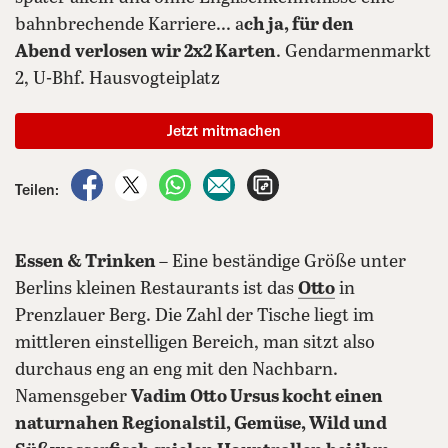
bahnbrechende Karriere... a
ch ja, für den
Abend
verlosen wir 2x2 Karten
. Gendarmenmarkt
2, U-Bhf. Hausvogteiplatz
Jetzt mitmachen
auf Facebook teilen
auf X teilen
per WhatsApp teilen
per E-Mail teilen
Artikel aufrufen
Teilen:
Essen & Trinken
– Eine beständige Größe unter
Berlins kleinen Restaurants ist das
Otto
in
Prenzlauer Berg. Die Zahl der Tische liegt im
mittleren einstelligen Bereich, man sitzt also
durchaus eng an eng mit den Nachbarn.
Namensgeber
Vadim Otto Ursus kocht einen
naturnahen Regionalstil,
Gemüse
, Wild und