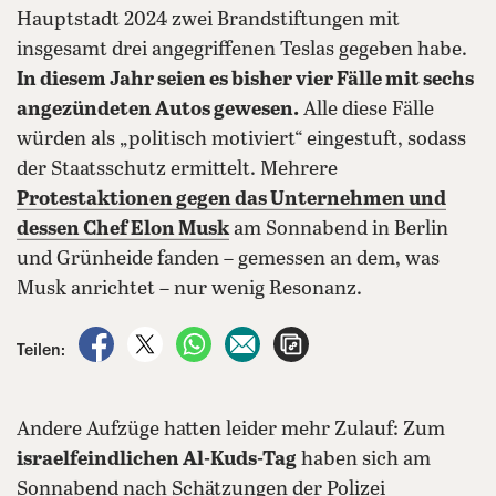
Hauptstadt 2024 zwei Brandstiftungen mit
insgesamt drei angegriffenen Teslas gegeben habe.
In diesem Jahr seien es bisher vier Fälle mit sechs
angezündeten Autos gewesen.
Alle diese Fälle
würden als „politisch motiviert“ eingestuft, sodass
der Staatsschutz ermittelt. Mehrere
Protestaktionen gegen das Unternehmen und
dessen Chef Elon Musk
am Sonnabend in Berlin
und Grünheide fanden – gemessen an dem, was
Musk anrichtet – nur wenig Resonanz.
auf Facebook teilen
auf X teilen
per WhatsApp teilen
per E-Mail teilen
Artikel aufrufen
Teilen:
Andere Aufzüge hatten leider mehr Zulauf: Zum
israelfeindlichen Al-Kuds-Tag
haben sich am
Sonnabend nach Schätzungen der Polizei