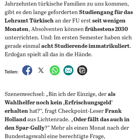
Jahrzehnten türkische Familien zu uns kommen,
gibt es den lange geforderten
Studiengang für das
Lehramt Türkisch
an der FU erst
seit wenigen
Monaten
, Absolventen können
frühestens 2030
unterrichten. Und: Im ersten Semester haben sich
gerade einmal
acht Studierende immatrikuliert
.
Erdoğan spielt all das in die Hände.
auf Facebook teilen
auf X teilen
per WhatsApp teilen
per E-Mail teilen
Artikel aufrufen
Teilen:
Szenenwechsel: „Bin ich der Einzige, der
als
Wahlhelfer noch kein ‚Erfrischungsgeld‘
erhalten
hat?“, fragt Checkpoint-Leser
Frank
Holland
aus Lichtenrade. „
Oder fällt das auch in
den Spar-Gully
?“ Mehr als einen Monat nach der
Bundestagswahl eine berechtigte Frage,