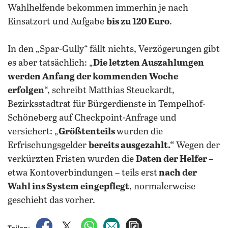
Wahlhelfende bekommen immerhin je nach
Einsatzort und Aufgabe
bis zu 120 Euro
.
In den „Spar-Gully“ fällt nichts, Verzögerungen gibt
es aber tatsächlich: „
Die letzten Auszahlungen
werden Anfang der kommenden Woche
erfolgen
“, schreibt Matthias Steuckardt,
Bezirksstadtrat für Bürgerdienste in Tempelhof-
Schöneberg auf Checkpoint-Anfrage und
versichert: „
Größtenteils
wurden die
Erfrischungsgelder
bereits ausgezahlt.“
Wegen der
verkürzten Fristen wurden die
Daten der Helfer
–
etwa Kontoverbindungen – teils erst
nach der
Wahl ins System eingepflegt
, normalerweise
geschieht das vorher.
auf Facebook teilen
auf X teilen
per WhatsApp teilen
per E-Mail teilen
Artikel aufrufen