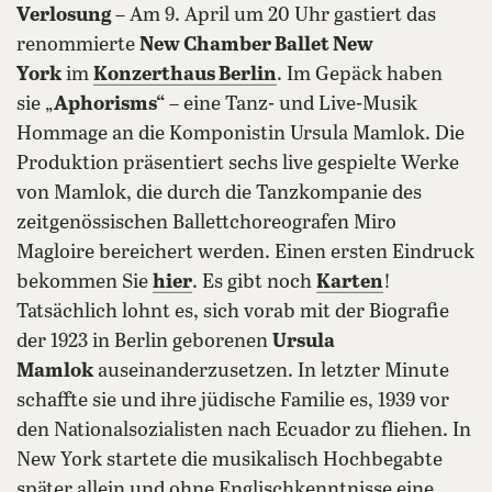
Verlosung
– Am 9. April um 20 Uhr gastiert das
renommierte
New Chamber Ballet New
York
im
Konzerthaus
Berlin
. Im Gepäck haben
sie „
Aphorisms“
– eine Tanz- und Live-Musik
Hommage an die Komponistin Ursula Mamlok. Die
Produktion präsentiert sechs live gespielte Werke
von Mamlok, die durch die Tanzkompanie des
zeitgenössischen Ballettchoreografen Miro
Magloire bereichert werden. Einen ersten Eindruck
bekommen Sie
hier
. Es gibt noch
Karten
!
Tatsächlich lohnt es, sich vorab mit der Biografie
der 1923 in Berlin geborenen
Ursula
Mamlok
auseinanderzusetzen. In letzter Minute
schaffte sie und ihre jüdische Familie es, 1939 vor
den Nationalsozialisten nach Ecuador zu fliehen. In
New York startete die musikalisch Hochbegabte
später allein und ohne Englischkenntnisse eine