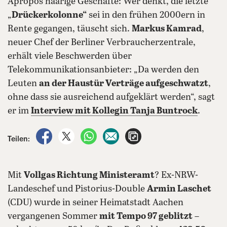
Apropos haarige Geschäfte: Wer denkt, die letzte
„
Drückerkolonne“
sei in den frühen 2000ern in
Rente gegangen, täuscht sich.
Markus Kamrad
,
neuer Chef der Berliner Verbraucherzentrale,
erhält viele Beschwerden über
Telekommunikationsanbieter: „Da werden den
Leuten
an der Haustür Verträge aufgeschwatzt
,
ohne dass sie ausreichend aufgeklärt werden“, sagt
er im
Interview mit Kollegin Tanja Buntrock
.
auf Facebook teilen
auf X teilen
per WhatsApp teilen
per E-Mail teilen
Artikel aufrufen
Teilen:
Mit
Vollgas Richtung Ministeramt
? Ex-NRW-
Landeschef und Pistorius-Double
Armin Laschet
(CDU) wurde in seiner Heimatstadt Aachen
vergangenen Sommer
mit Tempo 97 geblitzt
–