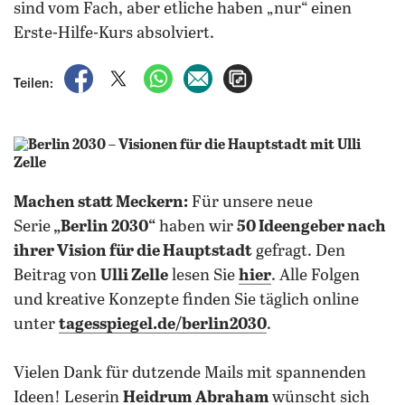
sind vom Fach, aber etliche haben „nur“ einen
Erste-Hilfe-Kurs absolviert.
auf Facebook teilen
auf X teilen
per WhatsApp teilen
per E-Mail teilen
Artikel aufrufen
Teilen:
Machen statt Meckern:
Für unsere neue
Serie
„Berlin 2030“
haben wir
50 Ideengeber nach
ihrer Vision für die Hauptstadt
gefragt. Den
Beitrag von
Ulli Zelle
lesen Sie
hier
. Alle Folgen
und kreative Konzepte finden Sie täglich online
unter
tagesspiegel.de/berlin2030
.
Vielen Dank für dutzende Mails mit spannenden
Ideen! Leserin
Heidrum Abraham
wünscht sich