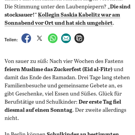
Die Stimmung unter den Laubenpiepern? „
Die sind
stocksauer!
“
Kollegin Saskia Kabelitz war am
Sonnabend vor Ort und hat sich umgehört
.
auf Facebook teilen
auf X teilen
per WhatsApp teilen
per E-Mail teilen
Artikel aufrufen
Teilen:
Von sauer zu süß: Nach vier Wochen des Fastens
feiern Muslime das Zuckerfest (Eid al-Fitr)
und
damit das Ende des Ramadan. Drei Tage lang stehen
Familienbesuche und gemeinsame Gebete an, es
gibt Geschenke, viel Essen und Süßes. Glück für
Berufstätige und Schulkinder:
Der erste Tag fiel
diesmal auf einen Sonntag
.
Der zweite allerdings
nicht.
In Berlin können
Schulkinder an bestimmten