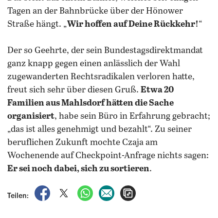
Tagen an der Bahnbrücke über der Hönower
Straße hängt. „
Wir hoffen auf Deine Rückkehr!
“
Der so Geehrte, der sein Bundestagsdirektmandat
ganz knapp gegen einen anlässlich der Wahl
zugewanderten Rechtsradikalen verloren hatte,
freut sich sehr über diesen Gruß.
Etwa 20
Familien aus Mahlsdorf hätten die Sache
organisiert
, habe sein Büro in Erfahrung gebracht;
„das ist alles genehmigt und bezahlt“. Zu seiner
beruflichen Zukunft mochte Czaja am
Wochenende auf Checkpoint-Anfrage nichts sagen:
Er sei noch dabei, sich zu sortieren
.
auf Facebook teilen
auf X teilen
per WhatsApp teilen
per E-Mail teilen
Artikel aufrufen
Teilen: