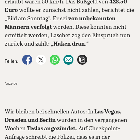
erlaubt waren 50 km/h. Das Bußgeld von
428,50
Euro
wollte er zunächst nicht zahlen, berichtet die
„Bild am Sonntag“. Er sei
von unbekannten
Männern verfolgt
worden. Diese konnten nicht
ermittelt werden, Laschet zog den Einspruch nun
zurück und zahlt: „
Haken dran
.“
auf Facebook teilen
auf X teilen
per WhatsApp teilen
per E-Mail teilen
Artikel aufrufen
Teilen:
Anzeige
Wir bleiben bei schnellen Autos: In
Las Vegas,
Dresden und Berlin
wurden in den vergangenen
Wochen
Teslas angezündet
. Auf Checkpoint-
Anfrage schreibt die Polizei, dass es in der