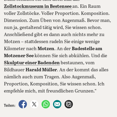
Zollstockmuseum in Bestensee
an. Ein Raum
voller Zollstöcke. Voller Proportion. Komposition.
Dimension. Zum Üben von Augenmaß. Bevor man,
nun ja, gestaltend tätig wird, Sie wissen schon.
Anschließend gibt es dann auch nichts mehr zu
Motzen – stattdessen radeln Sie einige wenige
Kilometer nach
Motzen
. An der
Badestelle am
Motzener See
können Sie sich abkühlen. Und die
Skulptur einer Badenden
bestaunen, vom
Bildhauer
Harald Müller
. An der kommt das alles
nämlich auch zum Tragen. Also Augenmaß,
Proportion, Komposition, Sie wissen schon. Ich
empfehle mich, mit freundlichen Grunzen.“
auf Facebook teilen
auf X teilen
per WhatsApp teilen
per E-Mail teilen
Artikel aufrufen
Teilen: