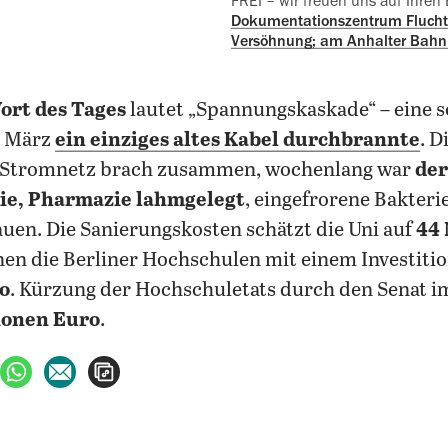
FREI – wir freuen uns auf Ihren
Dokumentationszentrum Flucht, 
Versöhnung; am Anhalter Bahn
ort des Tages
lautet „Spannungskaskade“ – eine so
m März
ein einziges altes Kabel durchbrannte
. D
 Stromnetz brach zusammen, wochenlang war
der
ie, Pharmazie lahmgelegt
, eingefrorene Bakte
uen. Die Sanierungskosten schätzt die Uni auf
44 
en die Berliner Hochschulen mit einem Investiti
o
. Kürzung der Hochschuletats durch den Senat i
ionen Euro
.
ebook teilen
uf X teilen
per WhatsApp teilen
per E-Mail teilen
Artikel aufrufen