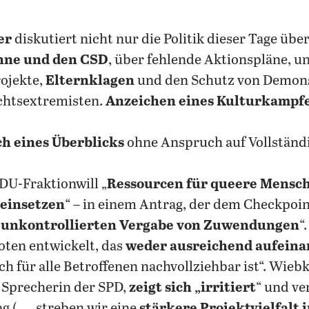
er
diskutiert nicht nur die Politik dieser Tage übe
hne und den CSD
, über fehlende Aktionspläne, u
ojekte,
Elternklagen
und den Schutz von Demons
chtsextremisten.
Anzeichen eines Kulturkampf
h eines Überblicks
ohne Anspruch auf Vollständi
CDU-Fraktionwill „
Ressourcen für queere Mensch
 einsetzen
“ – in einem Antrag, der dem Checkpoint 
„
unkontrollierten Vergabe von Zuwendungen
“
ten entwickelt, das
weder ausreichend aufeina
h für alle Betroffenen nachvollziehbar ist“. Wie
 Sprecherin der SPD,
zeigt sich „irritiert
“ und ve
ag („… streben wir eine
stärkere Projektvielfalt 