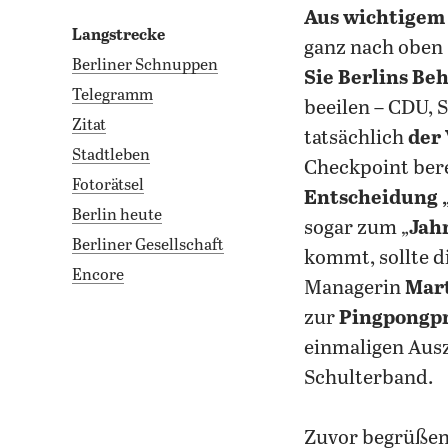
aus wichtigem
Langstrecke
ganz nach oben 
Berliner Schnuppen
Sie Berlins Be
Telegramm
beeilen – CDU, 
Zitat
tatsächlich
der
Stadtleben
Checkpoint bere
Fotorätsel
Entscheidung „
Berlin heute
sogar zum „
Jah
Berliner Gesellschaft
kommt, sollte d
Encore
Managerin
Mar
zur
Pingpongpr
einmaligen Aus
Schulterband.
Zuvor begrüßen 