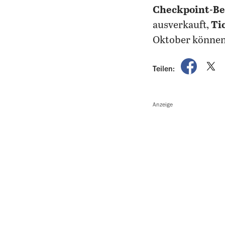
Checkpoint-Be
ausverkauft,
Ti
Oktober können
auf Fac
a
Teilen:
Anzeige