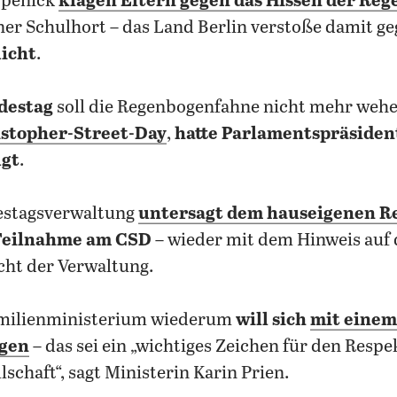
öpenick
klagen Eltern gegen das Hissen der Re
ner Schulhort – das Land Berlin verstoße damit ge
licht
.
destag
soll die Regenbogenfahne nicht mehr wehen
istopher-Street-Day
,
hatte Parlamentspräsident
ügt
.
estagsverwaltung
untersagt dem hauseigenen R
Teilnahme am CSD
– wieder mit dem Hinweis auf 
icht der Verwaltung.
milienministerium wiederum
will sich
mit einem
igen
– das sei ein „wichtiges Zeichen für den Respek
lschaft“, sagt Ministerin Karin Prien.