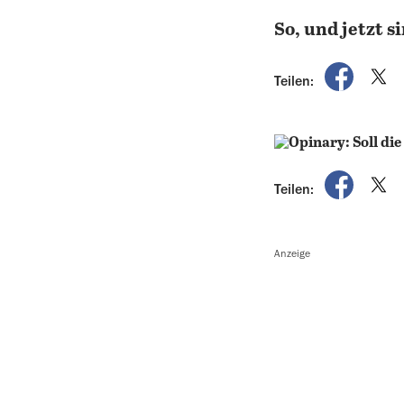
So, und jetzt s
auf Fac
a
Teilen:
auf Fac
a
Teilen:
Anzeige