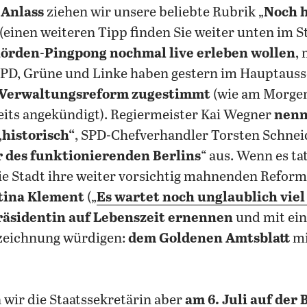
 Anlass
ziehen wir unsere beliebte Rubrik „
Noch 
(einen weiteren Tipp finden Sie weiter unten im S
hörden-Pingpong nochmal live erleben wollen
,
SPD, Grüne und Linke haben gestern im Hauptaus
 Verwaltungsreform zugestimmt
(wie am Morgen
its angekündigt). Regiermeister Kai Wegner
nenn
historisch“
, SPD-Chefverhandler Torsten Schneid
r des funktionierenden Berlins
“ aus. Wenn es ta
ie Stadt ihre weiter vorsichtig mahnenden Reform
tina Klement
(„
Es wartet noch unglaublich viel
äsidentin auf Lebenszeit ernennen
und mit ein
zeichnung würdigen:
dem Goldenen Amtsblatt
mi
wir die Staatssekretärin aber
am 6. Juli auf der