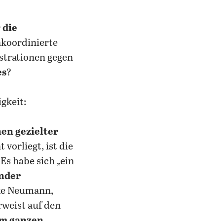
r
die
nkoordinierte
trationen gegen
es
?
gkeit:
en gezielter
vorliegt, ist die
.
Es habe sich „ein
nder
bke Neumann,
rweist auf den
im ganzen