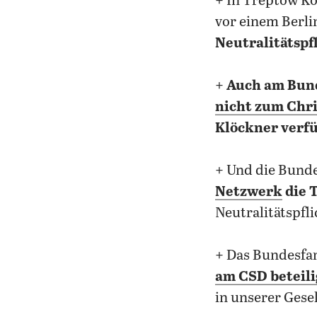
+ In Treptow K
vor einem Berli
Neutralitätspf
+
Auch am Bun
nicht zum Chr
Klöckner verf
+ Und die Bund
Netzwerk
die 
Neutralitätspfl
+ Das Bundesfa
am CSD beteil
in unserer Gesel