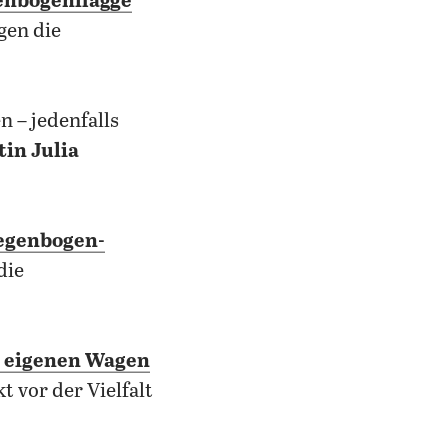
genbogenflagge
gen die
 – jedenfalls
in Julia
egenbogen-
die
 eigenen Wagen
t vor der Vielfalt