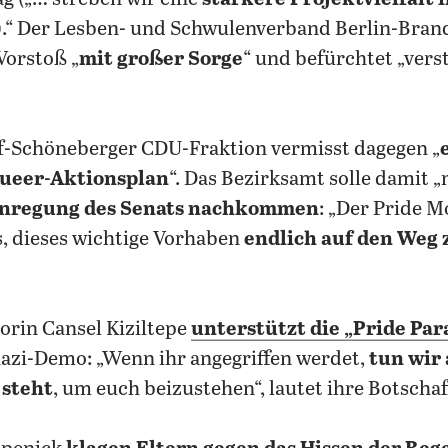
.“ Der Lesben- und Schwulenverband Berlin-Bran
Vorstoß „
mit großer Sorge
“ und befürchtet „vers
f-Schöneberger CDU-Fraktion vermisst dagegen „
Queer-Aktionsplan
“. Das Bezirksamt solle damit 
Anregung des Senats nachkommen
: „Der Pride M
s, dieses wichtige Vorhaben
endlich auf den Weg 
orin Cansel Kiziltepe
unterstützt die „Pride Pa
azi-Demo: „Wenn ihr angegriffen werdet,
tun wir 
 steht
, um euch beizustehen“, lautet ihre Botschaf