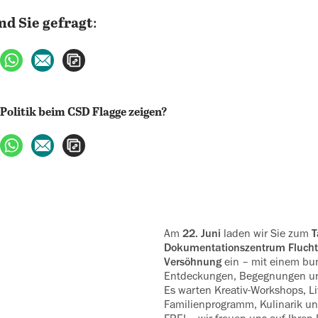
ind Sie gefragt
:
ebook teilen
uf X teilen
per WhatsApp teilen
per E-Mail teilen
Artikel aufrufen
ebook teilen
uf X teilen
per WhatsApp teilen
per E-Mail teilen
Artikel aufrufen
Am
22. Juni
laden wir Sie zum
T
Dokumenta­tionszentrum Flucht,
Versöhnung
ein – mit einem bu
Entdeckungen, Be‍gegnungen u
Es war‍ten Kreativ-Workshops, L
Familienprogramm, Kulinarik und 