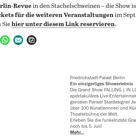
rlin-Revue
in den Stachelschweinen – die Show i
ckets für die weiteren Veranstaltungen
im Sept
 Sie
hier unter diesem Link reservieren
.
ebook teilen
uf X teilen
per WhatsApp teilen
per E-Mail teilen
Artikel aufrufen
Friedrichstadt-Palast Berlin
Ein einzigartiges Showerlebnis
Die Grand Show FALLING | IN LO
spektakuläres Live-Enter­tainme
genialen Pari­ser Stardesigner 
über 100 Künstlerinnen und Küns
Theaterbühne der Welt.
Erleben Sie die funkelndste Gra
noch bis 5. Juli!
Mehr…