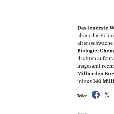
Das teuerste W
als an der FU i
altersschwache
Biologie, Chem
drohten aufzuta
insgesamt rechn
Milliarden Eur
minus
140 Mill
auf Fac
a
Teilen:
Anzeige