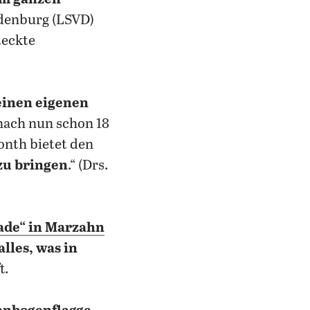
denburg (LSVD)
teckte
einen eigenen
„nach nun schon 18
onth bietet den
zu bringen
.“ (Drs.
rade“ in Marzahn
alles, was in
t.