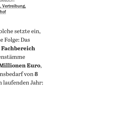
 Besuch!
‍Vertreibung,
hof
lche setzte ein,
ie Folge: Das
 Fachbereich
rienstämme
Millionen Euro
,
onsbedarf von
8
m laufenden Jahr: