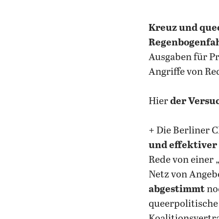
Kreuz und que
Regenbogenfa
Ausgaben für Pr
Angriffe von Re
Hier
der Versuc
+ Die Berliner 
und effektiver
Rede von einer 
Netz von Angebo
abgestimmt
noc
queerpolitische
Koalitionsvertr