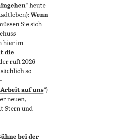
hingehen
“ heute
tadtleben):
Wenn
 müssen Sie sich
schuss
 hier im
t die
er ruft 2026
tsächlich so
-
 Arbeit auf uns
“)
er neuen,
t Stern und
 Bühne bei der