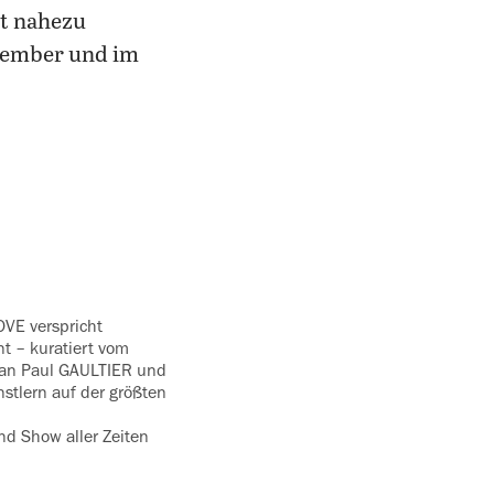
st nahezu
ember und im
VE verspricht
nt – kuratiert vom
Jean Paul GAULTIER und
t­lern auf der größten
nd Show aller Zeiten