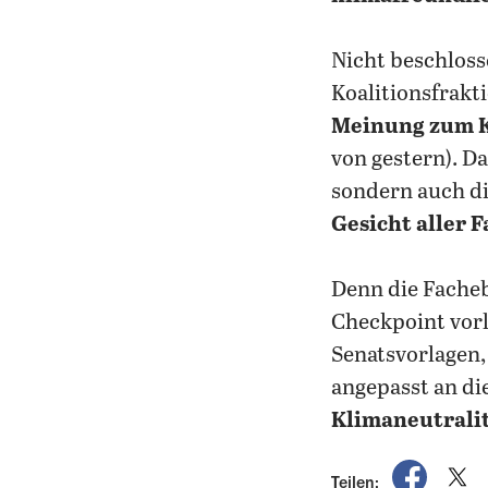
Nicht beschlos
Koalitionsfrakt
Meinung zum K
von gestern). D
sondern auch di
Gesicht aller 
Denn die Facheb
Checkpoint vorl
Senatsvorlagen,
angepasst an di
Klimaneutralit
auf Fac
a
Teilen: