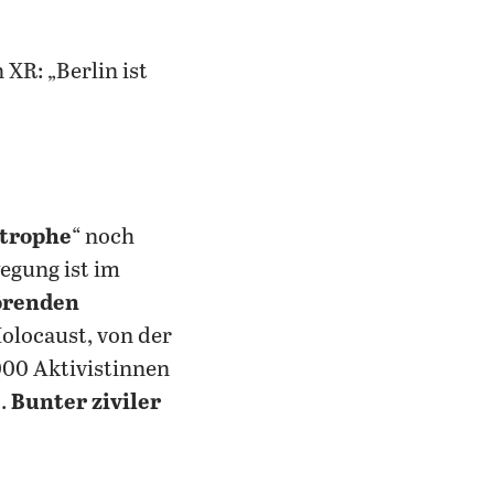
XR: „Berlin ist
trophe
“ noch
egung ist im
örenden
olocaust, von der
000 Aktivistinnen
0.
Bunter ziviler