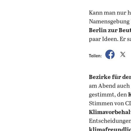
Kann man nur h
Namensgebung be
Berlin zur Be
paar Ideen. Er s
auf Fac
a
Teilen:
Bezirke für d
am Abend auch 
gestimmt, den
Stimmen von CD
Klimavorbehal
Entscheidungen 
klimafreundlic