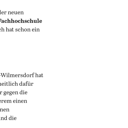
der neuen
 Fachhochschule
ch hat schon ein
-Wilmersdorf hat
itlich dafür
r gegen die
erem einen
inen
und die