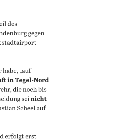
eil des
andenburg gegen
tstadtairport
 habe, „auf
ft in Tegel-Nord
ehr, die noch bis
heidung sei
nicht
stian Scheel auf
 erfolgt erst