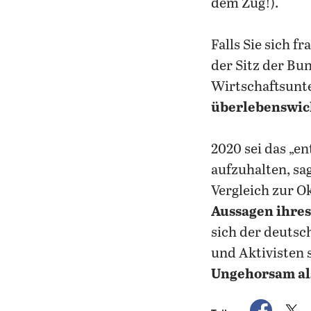
dem Zug!).
Falls Sie sich fr
der Sitz der Bu
Wirtschaftsunt
überlebenswic
2020 sei das „en
aufzuhalten, sa
Vergleich zur O
Aussagen ihres
sich der deutsc
und Aktivisten 
Ungehorsam al
auf Fac
a