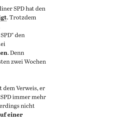
liner SPD hat den
igt
. Trotzdem
m
r SPD“ den
ei
den
. Denn
hsten zwei Wochen
t dem Verweis, er
er SPD immer mehr
erdings nicht
uf einer