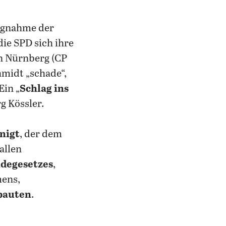
ungnahme der
 die SPD sich ihre
in Nürnberg (CP
hmidt „schade“,
Ein „
Schlag ins
g Kössler.
nigt
, der dem
allen
ndegesetzes
,
mens,
ubauten
.