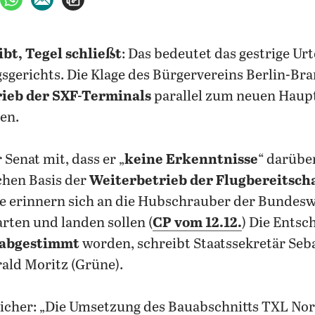
ibt, Tegel schließt
: Das bedeutet das gestrige Urt
gerichts. Die Klage des Bürgervereins Berlin-Br
ieb der SXF-Terminals
parallel zum neuen Haup
en.
 Senat mit, dass er „
keine Erkenntnisse
“ darüber
chen Basis der
Weiterbetrieb der Flugbereitscha
 Sie erinnern sich an die Hubschrauber der Bundesw
arten und landen sollen (
CP vom 12.12.
) Die Entsc
 abgestimmt
worden, schreibt Staatssekretär Seba
ald Moritz (Grüne).
 sicher: „Die Umsetzung des Bauabschnitts TXL Nord