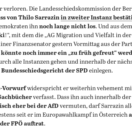
 er verloren. Die Landesschiedskommission der Ber
ss von Thilo Sarrazin
in zweiter Instanz bestät
demokraten ihn
noch lange nicht los
. Und aus de
ki
!“, mit dem die „AG Migration und Vielfalt in de
iner Finanzsenator gestern Vormittag aus der Part
,
könnte noch immer ein „zu früh gefreut“ wer
urch alle Instanzen gehen und innerhalb der näc
 Bundesschiedsgericht der SPD
einlegen.
s-Vorwurf
widerspricht er weiterhin vehement mi
 Sachbücher
verfasst. Dass ihn auch innerhalb d
tisch eher bei der AfD
vermuten, darf Sarrazin all
stens seit er im Europawahlkampf in Österreich
a
der FPÖ auftrat
.