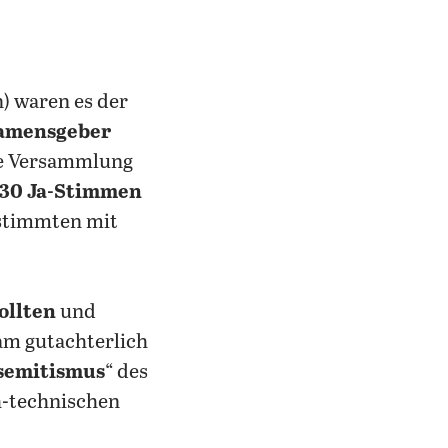
n) waren es der
Namensgeber
he Versammlung
 30 Ja-Stimmen
 stimmten mit
ollten
und
am gutachterlich
isemitismus
“ des
h-technischen