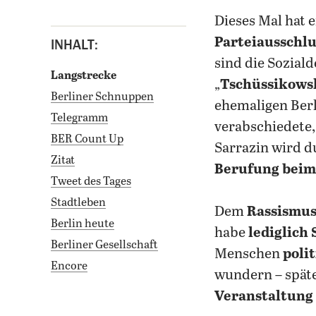
dieses Mal hat
Parteiausschlu
INHALT:
sind die Sozial
Langstrecke
„
Tschüssikows
Berliner Schnuppen
ehemaligen Berl
Telegramm
verabschiedete
BER Count Up
Sarrazin wird d
Zitat
Berufung beim
Tweet des Tages
Stadtleben
Dem
Rassismu
Berlin heute
habe
lediglich
Berliner Gesellschaft
Menschen
poli
Encore
wundern – späte
Veranstaltung 