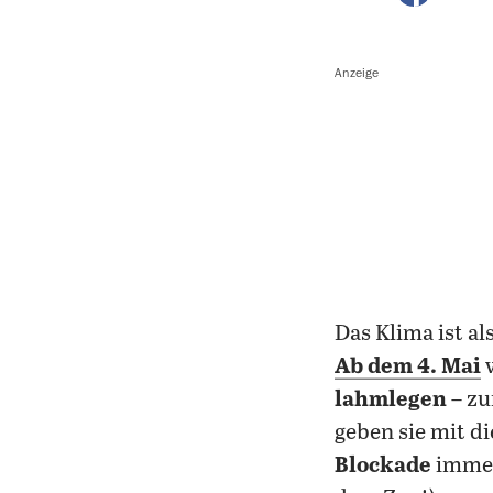
Anzeige
Das Klima ist a
Ab dem 4. Mai
w
lahmlegen
– zu
geben sie mit d
Blockade
immerh