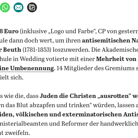
ebook teilen
uf X teilen
per WhatsApp teilen
per E-Mail teilen
Artikel aufrufen
8 Euro
(inklusive „Logo und Farbe“, CP von gester
le dann doch wert, um ihren
antisemitischen 
r Beuth
(1781-1853) loszuwerden. Die Akademisc
ule in Wedding votierte mit einer
Mehrheit von
eine Umbenennung
.
14 Mitglieder des Gremiums
elt sich.
 wie die, dass
Juden die Christen „ausrotten“ w
n das Blut abzapfen und trinken“ würden, lassen 
giden, völkischen und exterminatorischen Ant
nisterialbeamten und Reformer der handwerklic
t zweifeln.