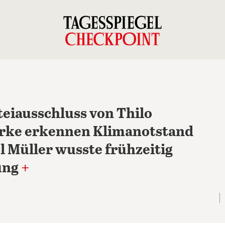
teiausschluss von Thilo
rke erkennen Klimanotstand
l Müller wusste frühzeitig
ung
+