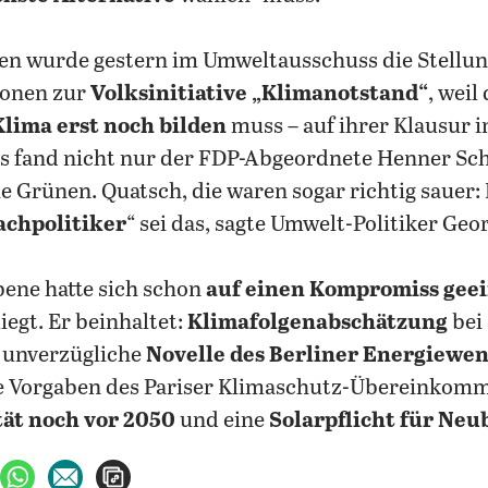
sen wurde gestern im Umweltausschuss die Stell
ionen zur
Volksinitiative „Klimanotstand“
, weil
lima erst noch bilden
muss – auf ihrer Klausur 
as fand nicht nur der FDP-Abgeordnete Henner Sc
e Grünen. Quatsch, die waren sogar richtig sauer: 
Fachpolitiker
“ sei das, sagte Umwelt-Politiker Geor
ene hatte sich schon
auf einen Kompromiss geei
iegt. Er beinhaltet:
Klimafolgenabschätzung
bei 
 unverzügliche
Novelle des Berliner Energiewe
e Vorgaben des Pariser Klimaschutz-Übereinkom
ät noch vor 2050
und eine
Solarpflicht für Ne
ebook teilen
uf X teilen
per WhatsApp teilen
per E-Mail teilen
Artikel aufrufen