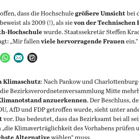
offen, dass die Hochschule
größere Umsicht
bei 
weist als 2009 (!), als sie
von der Technischen
uth-Hochschule
wurde. Staatssekretär Steffen Kra
agt: „Mir fallen
viele hervorragende Frauen
ein.“
ebook teilen
uf X teilen
per WhatsApp teilen
per E-Mail teilen
Artikel aufrufen
en Klimaschutz
: Nach Pankow und Charlottenburg
die Bezirksverordnetenversammlung Mitte mehrhe
Klimanotstand anzuerkennen
. Der Beschluss, de
U, AfD und FDP getroffen wurde, sieht unter and
t
vor. Das bedeutet, dass das Bezirksamt bei all se
„die Klimaverträglichkeit des Vorhabens prüfen 
hste Alternative
wählen“ muss.