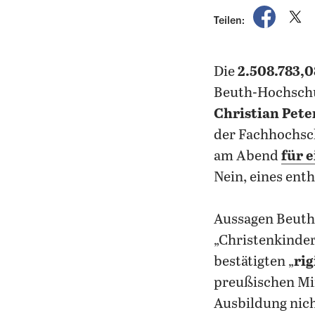
auf Fac
a
Teilen:
Die
2.508.783,0
Beuth-Hochschu
Christian Pete
der Fachhochsch
am Abend
für 
Nein, eines enthi
Aussagen Beuths
„Christenkinder
bestätigten „
ri
preußischen Mi
Ausbildung nich