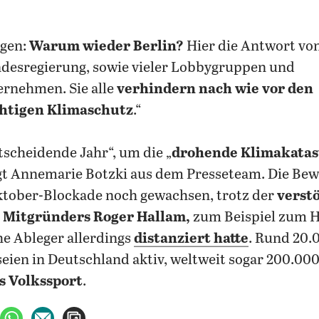
agen:
Warum wieder Berlin?
Hier die Antwort von 
ndesregierung, sowie vieler Lobbygruppen und
ernehmen. Sie alle
verhindern nach wie vor den
htigen Klimaschutz
.“
tscheidende Jahr“, um die „
drohende Klimakatas
gt Annemarie Botzki aus dem Presseteam. Die Bew
ktober-Blockade noch gewachsen, trotz der
verst
 Mitgründers Roger Hallam,
zum Beispiel zum H
he Ableger allerdings
distanziert hatte
. Rund 20.
seien in Deutschland aktiv, weltweit sogar 200.00
s Volkssport
.
ebook teilen
uf X teilen
per WhatsApp teilen
per E-Mail teilen
Artikel aufrufen