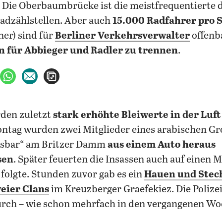
. Die Oberbaumbrücke ist die meistfrequentierte d
adzählstellen. Aber auch
15.000 Radfahrer pro
ner) sind für
Berliner Verkehrsverwalter
offenb
 für Abbieger und Radler zu trennen
.
ebook teilen
uf X teilen
per WhatsApp teilen
per E-Mail teilen
Artikel aufrufen
rden zuletzt
stark erhöhte Bleiwerte in der Luft
ntag wurden zwei Mitglieder eines arabischen Gr
rtsbar“ am Britzer Damm
aus einem Auto heraus
sen
. Später feuerten die Insassen auch auf einen 
 folgte. Stunden zuvor gab es ein
Hauen und Stec
eier Clans
im Kreuzberger Graefekiez. Die Polizei
rch – wie schon mehrfach in den vergangenen Wo