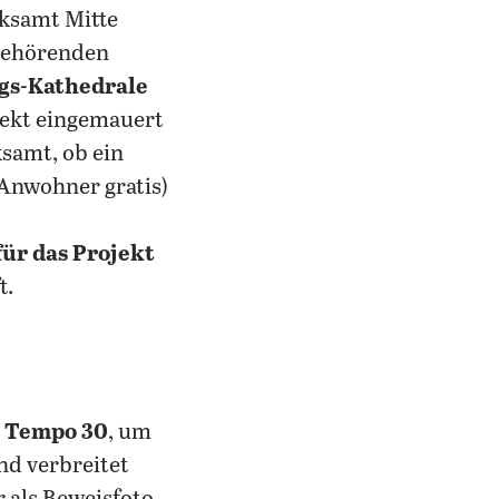
rksamt Mitte
 gehörenden
gs-Kathedrale
ekt eingemauert
samt, ob ein
 Anwohner gratis)
für das Projekt
t.
 Tempo 30
, um
nd verbreitet