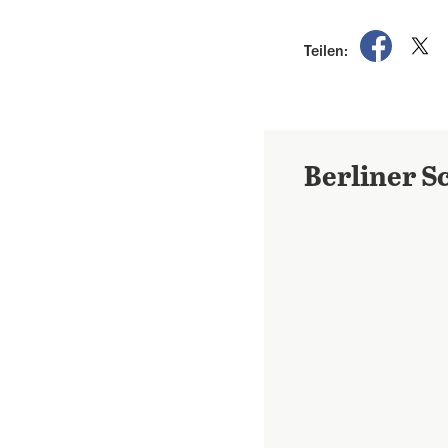
auf Fac
a
Teilen:
Berliner 