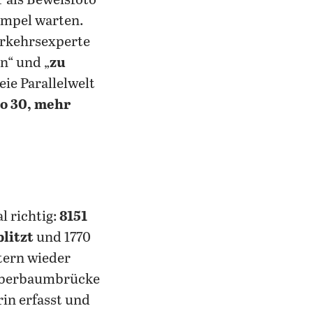
r als Beweisfoto
Ampel warten.
Verkehrsexperte
n“ und „
zu
eie Parallelwelt
o 30, mehr
 richtig:
8151
litzt
und 1770
tern wieder
 Oberbaumbrücke
rin erfasst und