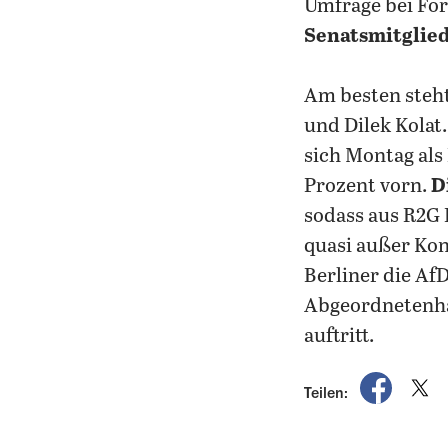
Umfrage bei Fors
Senatsmitglie
Am besten steht
und Dilek Kola
sich Montag als
Prozent vorn.
D
sodass aus R2G 
quasi außer Kon
Berliner die Af
Abgeordnetenh
auftritt.
auf Fac
a
Teilen: