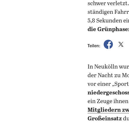
schwer verletzt
ständigen Fahrr
5,8 Sekunden ei
die Grünphasen
auf Fac
a
Teilen:
In Neukölln wu
der Nacht zu Mo
vor einer „Spo
niedergeschos
ein Zeuge ihnen
Mitgliedern zw
Großeinsatz
du