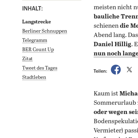
meisten nicht 
INHALT:
bauliche Tren
Langstrecke
schienen
die M
Berliner Schnuppen
Abend lang. Das
Telegramm
Daniel Hillig
. 
BER Count Up
nun noch lange
Zitat
auf Fac
a
Tweet des Tages
Teilen:
Stadtleben
Kaum ist
Micha
Sommerurlaub zu
oder wegen sei
Bodenspekulatio
Vermieter) passi