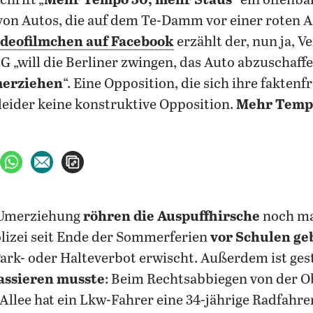
hrift „
Mehr Tempo 30, mehr Staus
“ ein offenba
von Autos, die auf dem Te-Damm vor einer roten 
deofilmchen auf Facebook
erzählt der, nun ja, 
G „will die Berliner zwingen, das Auto abzuschaffe
merziehen
“. Eine Opposition, die sich ihre faktenfr
 leider keine konstruktive Opposition.
Mehr Temp
ebook teilen
uf X teilen
per WhatsApp teilen
per E-Mail teilen
Artikel aufrufen
n Umerziehung
röhren die Auspuffhirsche
noch mal
olizei seit Ende der Sommerferien
vor Schulen geb
Park- oder Halteverbot erwischt. Außerdem ist ges
passieren musste
: Beim Rechtsabbiegen von der
 Allee hat ein Lkw-Fahrer eine 34-jährige Radfahre