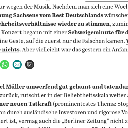
nur wegen der Musik. Nachdem man sich eine Woc
nung Sachsens vom Rest Deutschlands
wünschen
ehrheitsverhältnisse wieder zu stimmen
, zumi
 Konzert begann mit einer
Schweigeminute für d
Eine Geste, auf die zuerst nur die Falschen kamen.
 nichts
. Aber vielleicht war das gestern ein Anfan
ebook teilen
uf X teilen
per WhatsApp teilen
per E-Mail teilen
Artikel aufrufen
el Müller umwerfend gut gelaunt und tatendur
rück, rutscht er in der Beliebtheitsskala weiter 
ner neuen Tatkraft
(prominentestes Thema: Sto
n durch ausländische Investoren und rigorose Vo
ert ist, vermag auch die „Berliner Zeitung“ nicht z