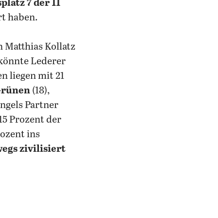
platz 7 der 11
rt haben.
n Matthias Kollatz
könnte Lederer
n liegen mit 21
 Grünen
(18),
ngels Partner
15 Prozent der
ozent ins
egs zivilisiert