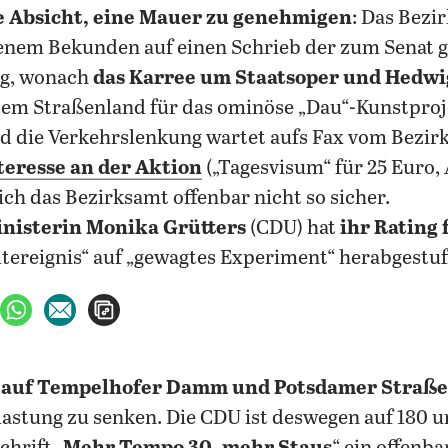
e Absicht, eine Mauer zu genehmigen
: Das Bezi
genem Bekunden auf einen Schrieb der zum Senat
ng, wonach
das Karree um Staatsoper und Hedwi
em Straßenland für das ominöse „Dau“-Kunstproj
d die Verkehrslenkung wartet aufs Fax vom Bezirk
nteresse an der Aktion
(„Tagesvisum“ für 25 Euro,
sich das Bezirksamt offenbar nicht so sicher.
nisterin Monika Grütters
(CDU) hat
ihr Rating 
ltereignis“ auf „gewagtes Experiment“ herabgestuf
ebook teilen
uf X teilen
per WhatsApp teilen
per E-Mail teilen
Artikel aufrufen
t
auf Tempelhofer Damm und Potsdamer Straße
lastung zu senken. Die CDU ist deswegen auf 180 u