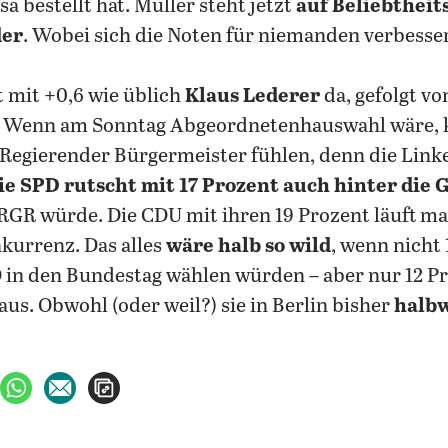
a bestellt hat. Müller steht jetzt
auf Beliebtheits
der
. Wobei sich die Noten für niemanden verbesse
 mit +0,6 wie üblich
Klaus Lederer
da, gefolgt vo
t. Wenn am Sonntag Abgeordnetenhauswahl wäre, 
 Regierender Bürgermeister fühlen, denn die Linke
ie SPD rutscht mit 17 Prozent auch hinter die
RGR würde. Die CDU mit ihren 19 Prozent läuft ma
kurrenz. Das alles
wäre halb so wild
, wenn nicht 
D in den Bundestag wählen würden – aber nur 12 Pr
aus.
Obwohl (oder weil?) sie in Berlin bisher
halbw
ebook teilen
uf X teilen
per WhatsApp teilen
per E-Mail teilen
Artikel aufrufen