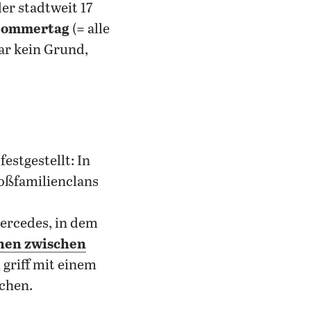
er stadtweit 17
 Sommertag
(= alle
ar kein Grund,
festgestellt: In
oßfamilienclans
Mercedes, in dem
hen zwischen
 griff mit einem
chen.