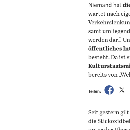
Niemand hat
di
wartet nach ei
Verkehrslenku
samt umliegend
werden darf. Un
öffentliches I
besteht. Da ist 
Kulturstaatsmi
bereits von „We
auf Fac
a
Teilen:
Seit gestern gil
die Stickoxidbe