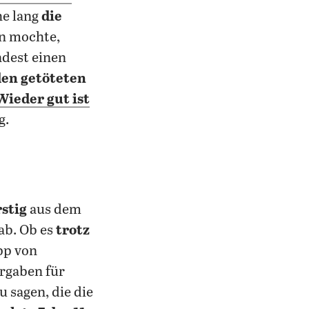
he lang
die
 mochte,
ndest einen
en getöteten
Wieder gut ist
g.
stig
aus dem
ab. Ob es
trotz
pp von
rgaben für
u sagen, die die