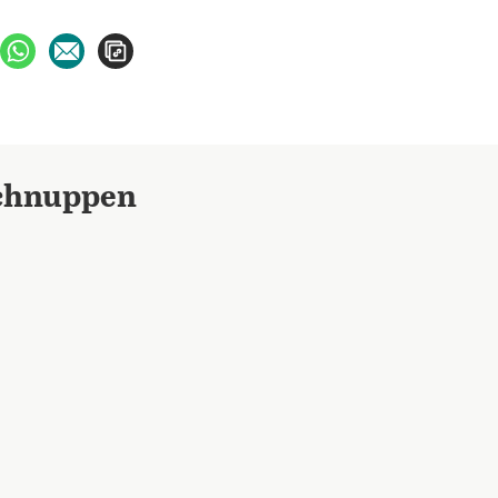
ebook teilen
uf X teilen
per WhatsApp teilen
per E-Mail teilen
Artikel aufrufen
Schnuppen