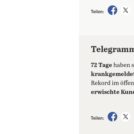
auf Fac
a
Teilen:
Telegram
72 Tage
haben s
krankgemelde
Rekord im öffen
erwischte Kun
auf Fac
a
Teilen: