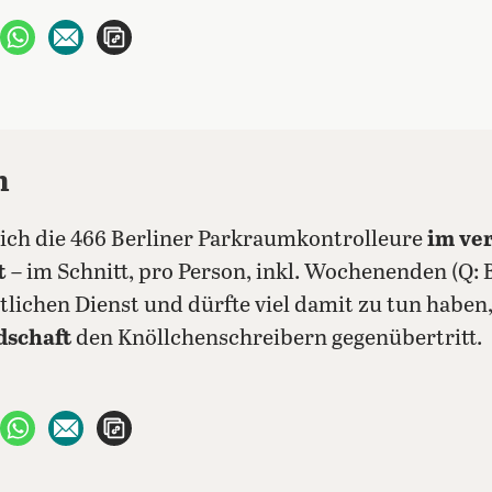
ebook teilen
uf X teilen
per WhatsApp teilen
per E-Mail teilen
Artikel aufrufen
m
ich die 466 Berliner Parkraumkontrolleure
im ve
t
– im Schnitt, pro Person, inkl. Wochenenden (Q: B.
tlichen Dienst und dürfte viel damit zu tun haben
dschaft
den Knöllchenschreibern gegenübertritt.
ebook teilen
uf X teilen
per WhatsApp teilen
per E-Mail teilen
Artikel aufrufen