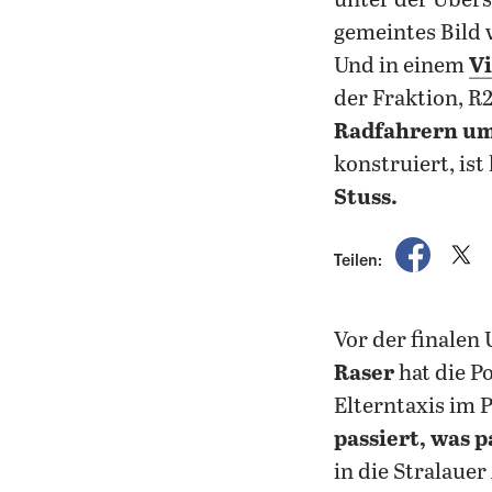
unter der Übersc
gemeintes Bild 
Und in einem
Vi
der Fraktion, R2
Radfahrern u
konstruiert, ist
Stuss.
auf Fac
a
Teilen:
Vor der finale
Raser
hat die P
Elterntaxis im 
passiert, was 
in die Stralauer