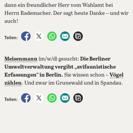
dann ein freundlicher Herr vom Wahlamt bei
Herrn Rademacher. Der sagt heute Danke – und wir
auch!
auf Facebook teilen
auf X teilen
per WhatsApp teilen
per E-Mail teilen
Artikel aufrufen
Teilen:
Meisenmann
(m/w/d) gesucht:
Die Berliner
Umweltverwaltung vergibt „avifaunistische
Erfassungen“ in Berlin.
Sie wissen schon –
Vögel
zählen
. Und zwar im Grunewald und in Spandau.
auf Facebook teilen
auf X teilen
per WhatsApp teilen
per E-Mail teilen
Artikel aufrufen
Teilen: