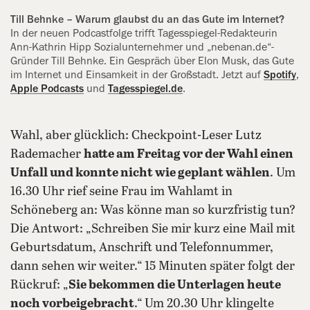
Till Behnke – Warum glaubst du an das Gute im Internet?
In der neuen Podcastfolge trifft Tagesspiegel-Redakteurin
Ann-Kathrin Hipp Sozialunternehmer und „nebenan.de“-
Gründer Till Behnke. Ein Gespräch über Elon Musk, das Gute
im Internet und Einsamkeit in der Großstadt. Jetzt auf
Spotify
,
Apple Podcasts
und
Tagesspiegel.de
.
Wahl, aber glücklich: Checkpoint-Leser Lutz
Rademacher
hatte am Freitag vor der Wahl einen
Unfall und konnte nicht wie geplant wählen
. Um
16.30 Uhr rief seine Frau im Wahlamt in
Schöneberg an: Was könne man so kurzfristig tun?
Die Antwort: „Schreiben Sie mir kurz eine Mail mit
Geburtsdatum, Anschrift und Telefonnummer,
dann sehen wir weiter.“ 15 Minuten später folgt der
Rückruf: „
Sie bekommen die Unterlagen heute
noch vorbeigebracht
.“ Um 20.30 Uhr klingelte