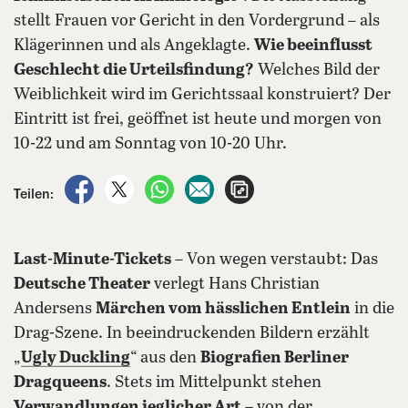
stellt Frauen vor Gericht in den Vordergrund – als
Klägerinnen und als Angeklagte.
Wie beeinflusst
Geschlecht die Urteilsfindung?
Welches Bild der
Weiblichkeit wird im Gerichtssaal konstruiert? Der
Eintritt ist frei, geöffnet ist heute und morgen von
10-22 und am Sonntag von 10-20 Uhr.
auf Facebook teilen
auf X teilen
per WhatsApp teilen
per E-Mail teilen
Artikel aufrufen
Teilen:
Last-Minute-Tickets
– Von wegen verstaubt: Das
Deutsche Theater
verlegt Hans Christian
Andersens
Märchen vom hässlichen Entlein
in die
Drag-Szene. In beeindruckenden Bildern erzählt
„
Ugly Duckling
“ aus den
Biografien Berliner
Dragqueens
. Stets im Mittelpunkt stehen
Verwandlungen jeglicher Art
– von der