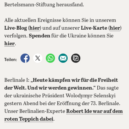
Bertelsmann-Stiftung herausfand.
Alle aktuellen Ereignisse können Sie in unserem
Live-Blog
(
hier
) und auf unserer
Live-Karte
(
hier
)
verfolgen.
Spenden
für die Ukraine können Sie
hier
.
auf Facebook teilen
auf X teilen
per WhatsApp teilen
per E-Mail teilen
Artikel aufrufen
Teilen:
Berlinale I:
„Heute kämpfen wir für die Freiheit
der Welt. Und wir werden gewinnen.“
Das sagte
der ukrainische Präsident Wolodymyr Selenskyi
gestern Abend bei der Eröffnung der 73. Berlinale.
Unser Berlinalien-Experte
Robert Ide war auf dem
roten Teppich dabei
.