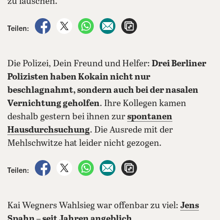
zu lauschen.
auf Facebook teilen
auf X teilen
per WhatsApp teilen
per E-Mail teilen
Artikel aufrufen
Teilen:
Die Polizei, Dein Freund und Helfer:
Drei Berliner
Polizisten haben Kokain nicht nur
beschlagnahmt, sondern auch bei der nasalen
Vernichtung geholfen
. Ihre Kollegen kamen
deshalb gestern bei ihnen zur
spontanen
Hausdurchsuchung
. Die Ausrede mit der
Mehlschwitze hat leider nicht gezogen.
auf Facebook teilen
auf X teilen
per WhatsApp teilen
per E-Mail teilen
Artikel aufrufen
Teilen:
Kai Wegners Wahlsieg war offenbar zu viel:
Jens
Spahn – seit Jahren angeblich