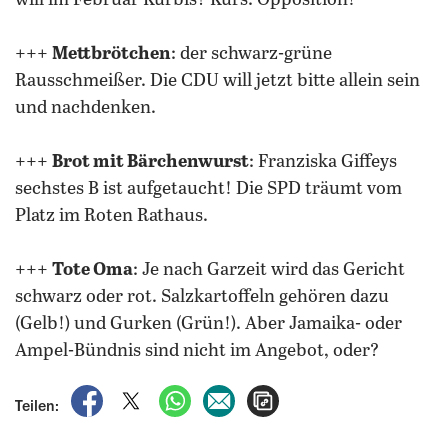
will im Februar Kürbis? Kurs: Opposition!
+++
Mettbrötchen
: der schwarz-grüne
Rausschmeißer. Die CDU will jetzt bitte allein sein
und nachdenken.
+++
Brot mit Bärchenwurst
: Franziska Giffeys
sechstes B ist aufgetaucht! Die SPD träumt vom
Platz im Roten Rathaus.
+++
Tote Oma
: Je nach Garzeit wird das Gericht
schwarz oder rot. Salzkartoffeln gehören dazu
(Gelb!) und Gurken (Grün!). Aber Jamaika- oder
Ampel-Bündnis sind nicht im Angebot, oder?
auf Facebook teilen
auf X teilen
per WhatsApp teilen
per E-Mail teilen
Artikel aufrufen
Teilen: