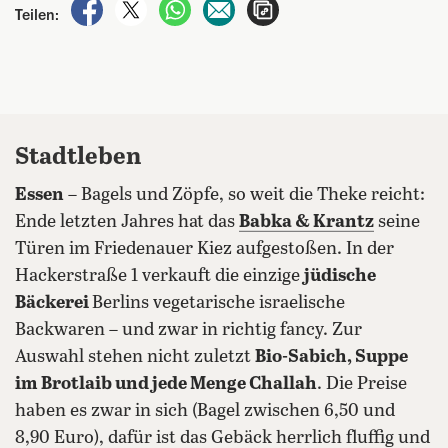
auf Facebook teilen
auf X teilen
per WhatsApp teilen
per E-Mail teilen
Artikel aufrufen
Teilen:
Stadtleben
Essen
– Bagels und Zöpfe, so weit die Theke reicht:
Ende letzten Jahres hat das
Babka & Krantz
seine
Türen im Friedenauer Kiez aufgestoßen. In der
Hackerstraße 1 verkauft die einzige
jüdische
Bäckerei
Berlins vegetarische israelische
Backwaren – und zwar in richtig fancy. Zur
Auswahl stehen nicht zuletzt
Bio-Sabich, Suppe
im Brotlaib und jede Menge Challah
. Die Preise
haben es zwar in sich (Bagel zwischen 6,50 und
8,90 Euro), dafür ist das Gebäck herrlich fluffig und