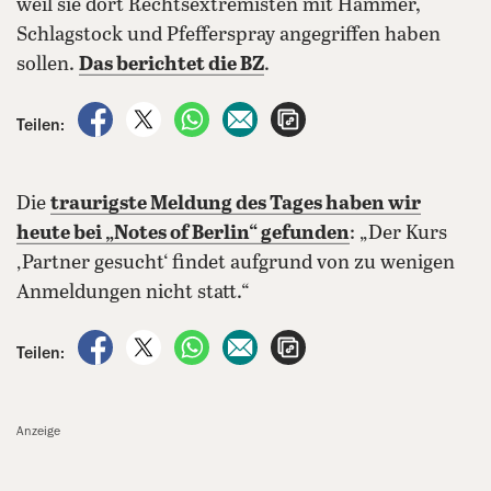
weil sie dort Rechtsextremisten mit Hammer,
Schlagstock und Pfefferspray angegriffen haben
sollen.
Das berichtet die BZ
.
auf Facebook teilen
auf X teilen
per WhatsApp teilen
per E-Mail teilen
Artikel aufrufen
Teilen:
Die
traurigste Meldung des Tages haben wir
heute bei „Notes of Berlin“ gefunden
: „Der Kurs
‚Partner gesucht‘ findet aufgrund von zu wenigen
Anmeldungen nicht statt.“
auf Facebook teilen
auf X teilen
per WhatsApp teilen
per E-Mail teilen
Artikel aufrufen
Teilen:
Anzeige