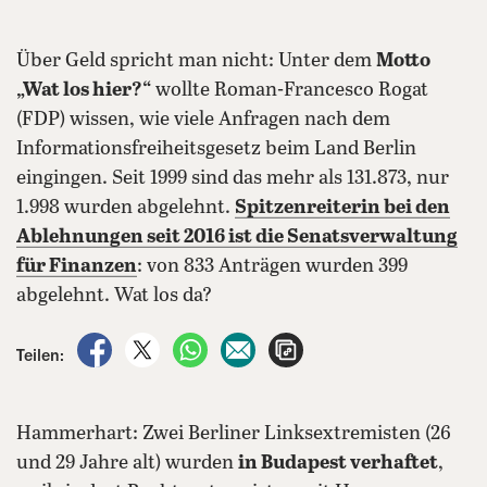
Über Geld spricht man nicht: Unter dem
Motto
„Wat los hier?“
wollte Roman-Francesco Rogat
(FDP) wissen, wie viele Anfragen nach dem
Informationsfreiheitsgesetz beim Land Berlin
eingingen. Seit 1999 sind das mehr als 131.873, nur
1.998 wurden abgelehnt.
Spitzenreiterin bei den
Ablehnungen seit 2016 ist die Senatsverwaltung
für Finanzen
: von 833 Anträgen wurden 399
abgelehnt. Wat los da?
auf Facebook teilen
auf X teilen
per WhatsApp teilen
per E-Mail teilen
Artikel aufrufen
Teilen:
Hammerhart: Zwei Berliner Linksextremisten (26
und 29 Jahre alt) wurden
in Budapest verhaftet
,