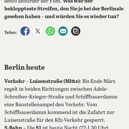
desto absurder der Film.
Was war der
bekloppteste Streifen, den Sie je bei der Berlinale
gesehen haben – und würden Sie es wieder tun?
auf Facebook teilen
auf X teilen
per WhatsApp teilen
per E-Mail teilen
Artikel aufrufen
Teilen:
Berlin heute
Verkehr
–
Luisenstraße (Mitte)
: Bis Ende März
regelt in beiden Richtungen zwischen Adele-
Schreiber-Krieger-Straße und Schiffbauerdamm
eine Baustellenampel den Verkehr. Vom
Schiffbauerdamm kommend ist die Zufahrt zur
Luisenstraße für den Kfz-Verkehr gesperrt.
S-Bahn
– Die
S1
ist heute Nacht (22-1.30 Uhr)