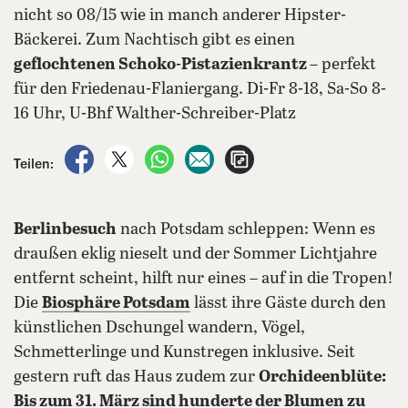
nicht so 08/15 wie in manch anderer Hipster-
Bäckerei. Zum Nachtisch gibt es einen
geflochtenen Schoko-Pistazienkrantz
– perfekt
für den Friedenau-Flaniergang. Di-Fr 8-18, Sa-So 8-
16 Uhr, U-Bhf Walther-Schreiber-Platz
auf Facebook teilen
auf X teilen
per WhatsApp teilen
per E-Mail teilen
Artikel aufrufen
Teilen:
Berlinbesuch
nach Potsdam schleppen: Wenn es
draußen eklig nieselt und der Sommer Lichtjahre
entfernt scheint, hilft nur eines – auf in die Tropen!
Die
Biosphäre Potsdam
lässt ihre Gäste durch den
künstlichen Dschungel wandern, Vögel,
Schmetterlinge und Kunstregen inklusive. Seit
gestern ruft das Haus zudem zur
Orchideenblüte:
Bis zum 31. März sind hunderte der Blumen zu