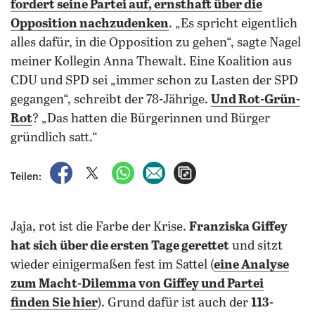
fordert seine Partei auf, ernsthaft über die
Opposition nachzudenken
. „Es spricht eigentlich
alles dafür, in die Opposition zu gehen“, sagte Nagel
meiner Kollegin Anna Thewalt. Eine Koalition aus
CDU und SPD sei „immer schon zu Lasten der SPD
gegangen“, schreibt der 78-Jährige.
Und Rot-Grün-
Rot
? „Das hatten die Bürgerinnen und Bürger
gründlich satt.“
auf Facebook teilen
auf X teilen
per WhatsApp teilen
per E-Mail teilen
Artikel aufrufen
Teilen:
Jaja, rot ist die Farbe der Krise.
Franziska Giffey
hat sich über die ersten Tage gerettet
und sitzt
wieder einigermaßen fest im Sattel (
eine Analyse
zum Macht-Dilemma von Giffey und Partei
finden Sie hier
). Grund dafür ist auch der
113-