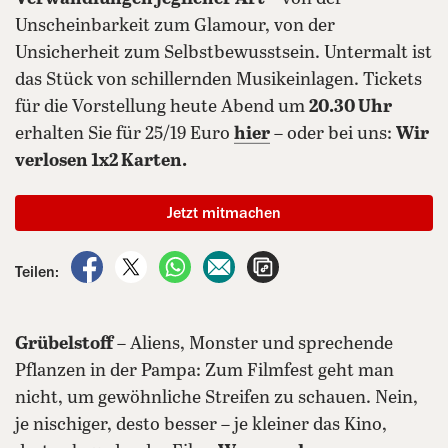
Unscheinbarkeit zum Glamour, von der
Unsicherheit zum Selbstbewusstsein. Untermalt ist
das Stück von schillernden Musikeinlagen. Tickets
für die Vorstellung heute Abend um
20.30 Uhr
erhalten Sie für 25/19 Euro
hier
– oder bei uns:
Wir
verlosen 1x2 Karten.
Jetzt mitmachen
auf Facebook teilen
auf X teilen
per WhatsApp teilen
per E-Mail teilen
Artikel aufrufen
Teilen:
Grübelstoff
– Aliens, Monster und sprechende
Pflanzen in der Pampa: Zum Filmfest geht man
nicht, um gewöhnliche Streifen zu schauen. Nein,
je nischiger, desto besser – je kleiner das Kino,