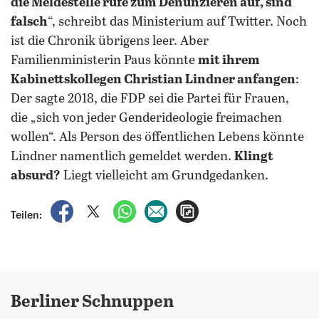
die Meldestelle rufe zum Denunzieren auf, sind
falsch
“, schreibt das Ministerium auf Twitter. Noch
ist die Chronik übrigens leer. Aber
Familienministerin Paus könnte
mit ihrem
Kabinettskollegen Christian Lindner anfangen
:
Der sagte 2018, die FDP sei die Partei für Frauen,
die „sich von jeder Genderideologie freimachen
wollen“. Als Person des öffentlichen Lebens könnte
Lindner namentlich gemeldet werden.
Klingt
absurd?
Liegt vielleicht am Grundgedanken.
auf Facebook teilen
auf X teilen
per WhatsApp teilen
per E-Mail teilen
Artikel aufrufen
Teilen:
Berliner Schnuppen