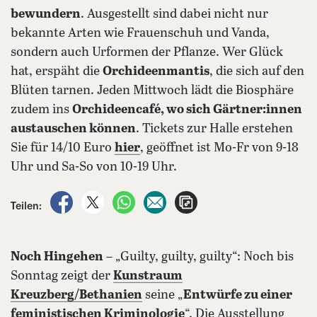
bewundern
. Ausgestellt sind dabei nicht nur
bekannte Arten wie Frauenschuh und Vanda,
sondern auch Urformen der Pflanze. Wer Glück
hat, erspäht die
Orchideenmantis
, die sich auf den
Blüten tarnen. Jeden Mittwoch lädt die Biosphäre
zudem ins
Orchideencafé, wo sich Gärtner:innen
austauschen können
. Tickets zur Halle erstehen
Sie für 14/10 Euro
hier
, geöffnet ist Mo-Fr von 9-18
Uhr und Sa-So von 10-19 Uhr.
auf Facebook teilen
auf X teilen
per WhatsApp teilen
per E-Mail teilen
Artikel aufrufen
Teilen:
Noch Hingehen
– „Guilty, guilty, guilty“: Noch bis
Sonntag zeigt der
Kunstraum
Kreuzberg/Bethanien
seine „
Entwürfe zu einer
feministischen Kriminologie
“. Die Ausstellung