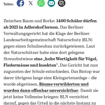
auf Facebook teilen
auf X teilen
per WhatsApp teilen
per E-Mail teilen
Artikel aufrufen
Teilen:
Zwischen Baum und Borke:
1400 Schüler dürfen
ab 2025 in Adlershof lernen.
Das Berliner
Verwaltungsgericht hat die Klage der Berliner
Landesarbeitsgemeinschaft Naturschutz (BLN)
gegen einen Schulneubau zurückgewiesen. Laut
der Naturschützer habe eine dort gelegene
Streuobstwiese
eine „hohe Wertigkeit für Vögel,
Fledermäuse und Insekten“.
Das Gericht hat nun
zugunsten der Schule entschieden. Das Biotop war
davor übrigens lange eine Kleingartenanlage – die
wurde abgerissen,
Bäume verwilderten und
wurden dann offenbar unverzichtbar
. Damit sie
jetzt keine Vollmeise kriegen: BLN verzichtet
darauf, gegen das Urteil in die nächste Instanz zu