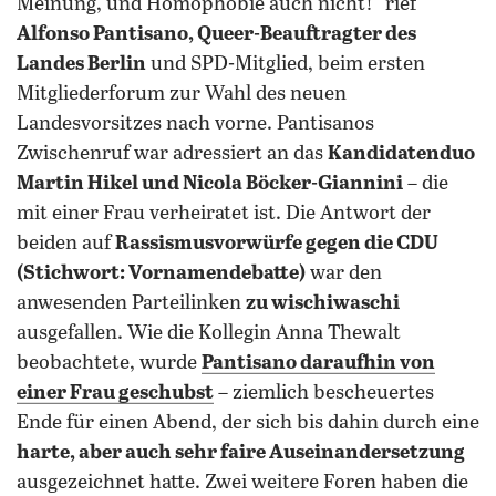
Meinung, und Homophobie auch nicht!“ rief
Alfonso Pantisano, Queer-Beauftragter des
Landes Berlin
und SPD-Mitglied, beim ersten
Mitgliederforum zur Wahl des neuen
Landesvorsitzes nach vorne. Pantisanos
Zwischenruf war adressiert an das
Kandidatenduo
Martin Hikel und Nicola Böcker-Giannini
– die
mit einer Frau verheiratet ist. Die Antwort der
beiden auf
Rassismusvorwürfe gegen die CDU
(Stichwort: Vornamendebatte)
war den
anwesenden Parteilinken
zu wischiwaschi
ausgefallen. Wie die Kollegin Anna Thewalt
beobachtete, wurde
Pantisano daraufhin von
einer Frau geschubst
– ziemlich bescheuertes
Ende für einen Abend, der sich bis dahin durch eine
harte, aber auch sehr faire Auseinandersetzung
ausgezeichnet hatte. Zwei weitere Foren haben die