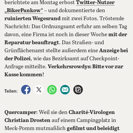
berichtete am Montag erbost
Twitter-Nutzer
„BikerPankow“
– und dokumentierte den
ruinierten Wegesrand
mit zwei Fotos. Tröstende
Nachricht: Das Ordnungsamt erfuhr am selben Tag
davon, eine Firma ist noch in dieser Woche
mit der
Reparatur beauftragt
. Das Straßen- und
Grünflächenamt stellte außerdem eine
Anzeige bei
der Polizei
, wie das Bezirksamt auf Checkpoint-
Anfrage mitteilte.
Verkehrsrowdys: Bitte vor zur
Kasse kommen!
auf Facebook teilen
auf X teilen
per WhatsApp teilen
per E-Mail teilen
Artikel aufrufen
Teilen:
Quercamper
: Weil sie den
Charité-Virologen
Christian Drosten
auf einem Campingplatz in
Meck-Pomm mutmaßlich
gefilmt und beleidigt