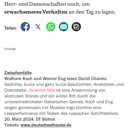
Herr- und Damenschaften noch, um
erwachseneres Verhalten
an den Tag zu legen.
auf Facebook teilen
auf X teilen
per WhatsApp teilen
per E-Mail teilen
Artikel aufrufen
Teilen:
Anzeige
Zwischenfälle
Wolfram Koch und Werner Eng le‍sen Daniil Charms
Gedichte, kurze und ganz kurze Geschichten, Anekdoten und
Dramolette:
Zwischenfälle
ist eine Ansammlung von
abstrusen Stories und ein wilder Ritt durch die
unterschiedlichsten literarischen Genres. Koch und Eng
zeigen gemeinsam mit Musiker Ingo Günther eine
Leseperformance mit Texten des russischen Schriftstellers.
20. März 2024, DT Bühne
Tickets:
www.deutschestheater.de