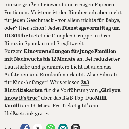
hin zur großen Leinwand und riesigen Popcorn-
Portionen. Meistens ist der Kinobesuch aber nicht
für jeden Geschmack – vor allem nichts für Babys,
oder? Hier schon! Jeden
Dienstagsvormittag um
10.30 Uhr
bietet die Cineplex-Gruppe in ihren
Kinos in Spandau und Steglitz seit
Kurzem
Kinovorstellungen für junge Familien
mit Nachwuchs bis 12 Monate
an. Bei reduzierter
Lautstärke und gedimmtem Licht ist auch das
Aufstehen und Rumlaufen erlaubt. Also: Film ab
für Kino-Anfänger! Wir verlosen
2x3
Eintrittskarten
für die Vorführung von
„Girl you
know it's true“
über das R&B-Pop-Duo
Milli
Vanilli
am 19. März. Pro Ticket gibt's ein
Heißgetränk gratis.
auf Facebook teilen
auf X teilen
per WhatsApp teilen
per E-Mail teilen
Artikel aufrufen