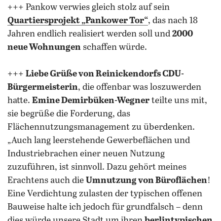
+++ Pankow verwies gleich stolz auf sein
Quartiersprojekt „Pankower Tor“
, das nach 18
Jahren endlich realisiert werden soll und
2000
neue Wohnungen
schaffen würde.
+++
Liebe Grüße von Reinickendorfs CDU-
Bürgermeisterin
, die offenbar was loszuwerden
hatte.
Emine Demirbüken-Wegner
teilte uns mit,
sie begrüße die Forderung, das
Flächennutzungsmanagement zu überdenken.
„Auch lang leerstehende Gewerbeflächen und
Industriebrachen einer neuen Nutzung
zuzuführen, ist sinnvoll. Dazu gehört meines
Erachtens auch die
Umnutzung von Büroflächen
!
Eine Verdichtung zulasten der typischen offenen
Bauweise halte ich jedoch für grundfalsch – denn
dies würde unsere Stadt um ihren
berlintypischen