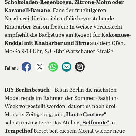
Schokoladen-Regenbogen, Zitrone-Mohn oder
Karamell-Banane
. Fans der fruchtigeren
Nascherei dürfen sich auf die bevorstehende
Rhabarber-Saison freuen: In weiser Voraussicht
empfiehlt die Backstube ein Rezept für
Kokosnuss-
Knödel mit Rhabarber und Birne
aus dem Ofen.
Mo-So 9-18 Uhr, S/U-Bhf Warschauer Straße
auf Facebook teilen
auf X teilen
per WhatsApp teilen
per E-Mail teilen
Artikel aufrufen
Teilen:
DIY-Berlinbesuch
– Bis in Berlin die nächsten
Modetrends im Rahmen der Sommer-Fashion-
Week vorgestellt werden, dauert es noch drei
Monate. Zeit genug, um
„Haute Couture“
selbstumzusetzen: Das Atelier
„Selfmade“
in
Tempelhof
bietet seit diesem Monat wieder neue