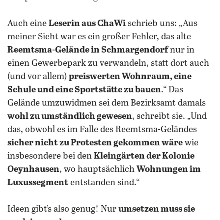
Auch eine
Leserin aus ChaWi
schrieb uns: „Aus
meiner Sicht war es ein großer Fehler, das alte
Reemtsma-Gelände in Schmargendorf
nur in
einen Gewerbepark zu verwandeln, statt dort auch
(und vor allem)
preiswerten Wohnraum, eine
Schule und eine Sportstätte zu bauen
.“ Das
Gelände umzuwidmen sei dem Bezirksamt damals
wohl zu umständlich gewesen
, schreibt sie. „Und
das, obwohl es im Falle des Reemtsma-Geländes
sicher nicht zu Protesten gekommen wäre
wie
insbesondere bei den
Kleingärten der Kolonie
Oeynhausen
, wo hauptsächlich
Wohnungen im
Luxussegment
entstanden sind.“
Ideen gibt’s also genug! Nur
umsetzen muss sie