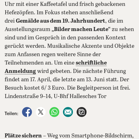
Uhr mit einer Kaffeetafel und frisch gebackenen
Hefezöpfen. Im Fokus stehen anschließend
drei
Gemälde aus dem 19. Jahrhundert
, die im
Ausstellungsraum
„Bilder machen Leute“
zu sehen
sind und im Gespräch in den passenden Kontext
gerückt werden. Musikalische Akzente und Objekte
zum Anfassen regen weitere Sinne der
Teilnehmenden an. Um eine
schriftliche
Anmeldung
wird gebeten. Die nächste Führung
findet am 17. April, die letzte am 13. Juni statt. Der
Besuch kostet 6/ 3 Euro. Die Begleitperson ist frei.
Lindenstraße 9–14, U-Bhf Hallesches Tor
auf Facebook teilen
auf X teilen
per WhatsApp teilen
per E-Mail teilen
Artikel aufrufen
Teilen:
Plätze sichern
– Weg vom Smartphone-Bildschirm,