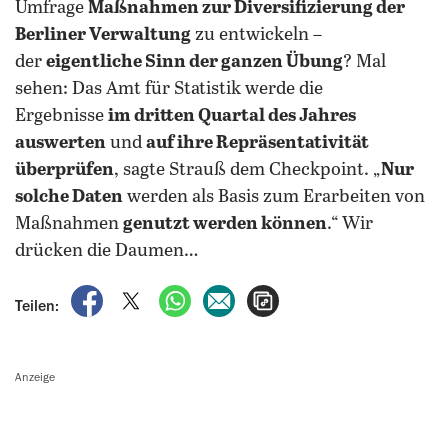
Umfrage
Maßnahmen zur Diversifizierung der
Berliner Verwaltung
zu entwickeln –
der
eigentliche Sinn der ganzen Übung
? Mal
sehen: Das Amt für Statistik werde die
Ergebnisse
im dritten Quartal des Jahres
auswerten
und
auf ihre Repräsentativität
überprüfen
, sagte Strauß dem Checkpoint. „
Nur
solche Daten
werden als Basis zum Erarbeiten von
Maßnahmen
genutzt werden können
.“ Wir
drücken die Daumen…
auf Facebook teilen
auf X teilen
per WhatsApp teilen
per E-Mail teilen
Artikel aufrufen
Teilen:
Anzeige