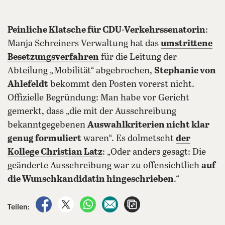
Peinliche Klatsche für CDU-Verkehrssenatorin
:
Manja Schreiners Verwaltung hat das
umstrittene
Besetzungsverfahren
für die Leitung der
Abteilung „Mobilität“ abgebrochen,
Stephanie von
Ahlefeldt
bekommt den Posten vorerst nicht.
Offizielle Begründung: Man habe vor Gericht
gemerkt, dass „die mit der Ausschreibung
bekanntgegebenen
Auswahlkriterien nicht klar
genug formuliert
waren“. Es dolmetscht
der
Kollege Christian Latz
: „Oder anders gesagt: Die
geänderte Ausschreibung war zu offensichtlich
auf
die Wunschkandidatin hingeschrieben
.“
auf Facebook teilen
auf X teilen
per WhatsApp teilen
per E-Mail teilen
Artikel aufrufen
Teilen: