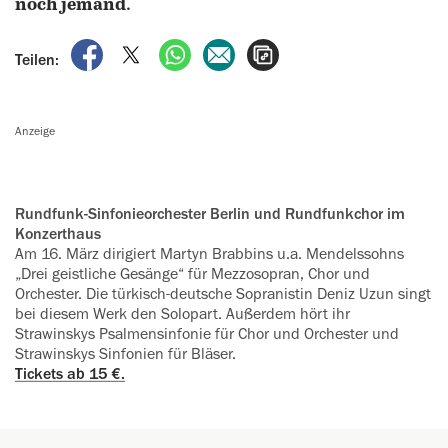
noch jemand
.
auf Facebook teilen
auf X teilen
per WhatsApp teilen
per E-Mail teilen
Artikel aufrufen
Teilen:
Anzeige
Rundfunk-Sinfonieorchester Berlin und Rundfunkchor im
Konzerthaus
Am 16. März dirigiert Martyn Brabbins u.a. Mendelssohns
„Drei geistliche Gesänge“ für Mezzosopran, Chor und
Orchester. Die türkisch-deutsche Sopranistin Deniz Uzun singt
bei diesem Werk den Solopart. Außerdem hört ihr
Strawinskys Psalmensinfonie für Chor und Orchester und
Strawinskys Sinfonien für Bläser.
Tickets ab 15 €.