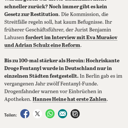
schneller zurück? Noch immer gibt es kein
Gesetz zur Restitution
. Die Kommission, die
Streitfälle regeln soll, hat kaum Befugnisse. Ihr
früherer Geschäftsführer, der Jurist Benjamin
Lahusen
fordert im Interview mit Eva Murašov
und Adrian Schulz eine Reform
.
Bis zu 100-mal stärker als Heroin: Hochriskante
Droge Fentanyl wurde in Deutschland nur in
einzelnen Städten festgestellt.
In Berlin gab es im
vergangenen Jahr zwölf Fentanyl-Funde.
Drogenfahnder warnen vor Einbrüchen in
Apotheken.
Hannes Heine hat erste Zahlen
.
auf Facebook teilen
auf X teilen
per WhatsApp teilen
per E-Mail teilen
Artikel aufrufen
Teilen: