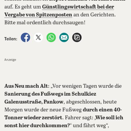
auf. Es geht um
Günstlingswirtschaft bei der
Vergabe von Spitzenposten
an den Gerichten.
Bitte mal ordentlich durchsaugen!
auf Facebook teilen
auf X teilen
per WhatsApp teilen
per E-Mail teilen
Artikel aufrufen
Teilen:
Anzeige
Aus Neu mach Alt
: „Vor wenigen Tagen wurde die
Sanierung des Fußwegs im Schulkiez
Galenusstraße, Pankow
, abgeschlossen, heute
Morgen wurde der neue Fußweg
durch einen 40-
Tonner wieder zerstört
. Fahrer sagt:
‚Wie soll ich
sonst hier durchkommen?‘
und fährt weg“,