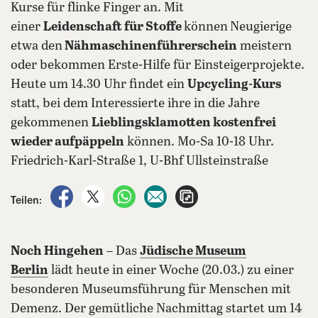
Kurse für flinke Finger an. Mit
einer
Leidenschaft für Stoffe
können
Neugierige
etwa den
Nähmaschinenführerschein
meistern
oder bekommen Erste-Hilfe für Einsteigerprojekte.
Heute um 14.30 Uhr findet ein
Upcycling-Kurs
statt, bei dem Interessierte ihre in die Jahre
gekommenen
Lieblingsklamotten kostenfrei
wieder aufpäppeln
können. Mo-Sa 10-18 Uhr.
Friedrich-Karl-Straße 1, U-Bhf Ullsteinstraße
auf Facebook teilen
auf X teilen
per WhatsApp teilen
per E-Mail teilen
Artikel aufrufen
Teilen:
Noch Hingehen
– Das
Jüdische Museum
Berlin
lädt heute in einer Woche (20.03.) zu einer
besonderen Museumsführung für Menschen mit
Demenz. Der gemütliche Nachmittag startet um 14