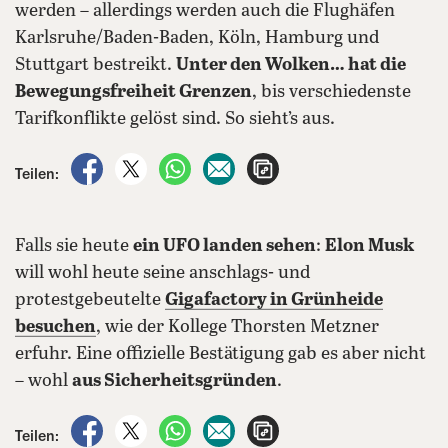
werden – allerdings werden auch die Flughäfen
Karlsruhe/Baden-Baden, Köln, Hamburg und
Stuttgart bestreikt.
Unter den Wolken… hat die
Bewegungsfreiheit Grenzen
, bis verschiedenste
Tarifkonflikte gelöst sind. So sieht’s aus.
auf Facebook teilen
auf X teilen
per WhatsApp teilen
per E-Mail teilen
Artikel aufrufen
Teilen:
Falls sie heute
ein UFO landen sehen
:
Elon Musk
will wohl heute seine anschlags- und
protestgebeutelte
Gigafactory in Grünheide
besuchen
, wie der Kollege Thorsten Metzner
erfuhr. Eine offizielle Bestätigung gab es aber nicht
– wohl
aus Sicherheitsgründen
.
auf Facebook teilen
auf X teilen
per WhatsApp teilen
per E-Mail teilen
Artikel aufrufen
Teilen: