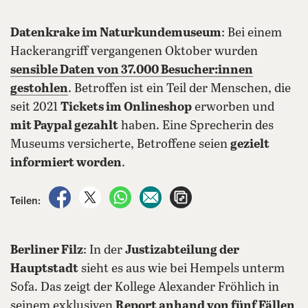
Datenkrake im Naturkundemuseum
: Bei einem
Hackerangriff vergangenen Oktober wurden
sensible Daten von 37.000 Besucher:innen
gestohlen
. Betroffen ist ein Teil der Menschen, die
seit 2021
Tickets im Onlineshop
erworben und
mit Paypal gezahlt
haben. Eine Sprecherin des
Museums versicherte, Betroffene seien
gezielt
informiert worden
.
auf Facebook teilen
auf X teilen
per WhatsApp teilen
per E-Mail teilen
Artikel aufrufen
Teilen:
Berliner Filz
: In der
Justizabteilung der
Hauptstadt
sieht es aus wie bei Hempels unterm
Sofa. Das zeigt der Kollege Alexander Fröhlich in
seinem exklusiven
Report anhand von fünf Fällen