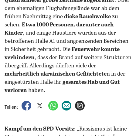
Quadratmeter große Zelthalle abgebrannt
. Über
dem ehemaligen Flughafengelände war ab dem
frühen Nachmittag eine
dicke Rauchwolke
zu
sehen.
Etwa 1000 Personen, darunter auch
Kinder
, und einige Haustiere wurden aus der
betroffenen Halle A1 und angrenzenden Bereichen
in Sicherheit gebracht. Die
Feuerwehr konnte
verhindern
, dass der Brand auf weitere Strukturen
übergriff. Allerdings dürften viele der
mehrheitlich ukrainischen Geflüchtete
n in der
eingestürzten Halle ihr
gesamtes Hab und Gut
verloren
haben.
auf Facebook teilen
auf X teilen
per WhatsApp teilen
per E-Mail teilen
Artikel aufrufen
Teilen:
Kampf um den SPD-Vorsitz
: „Rassismus ist keine