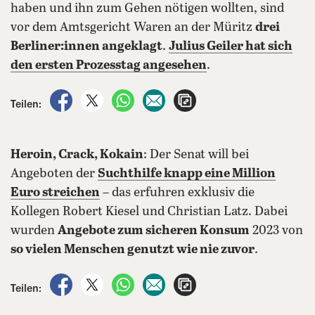
haben und ihn zum Gehen nötigen wollten, sind
vor dem Amtsgericht Waren an der Müritz
drei
Berliner:innen angeklagt
.
Julius Geiler hat sich
den ersten Prozesstag angesehen
.
auf Facebook teilen
auf X teilen
per WhatsApp teilen
per E-Mail teilen
Artikel aufrufen
Teilen:
Heroin, Crack, Kokain
: Der Senat will bei
Angeboten der
Suchthilfe knapp eine Million
Euro streichen
– das erfuhren exklusiv die
Kollegen Robert Kiesel und Christian Latz. Dabei
wurden
Angebote zum sicheren Konsum
2023 von
so vielen Menschen genutzt wie nie zuvor
.
auf Facebook teilen
auf X teilen
per WhatsApp teilen
per E-Mail teilen
Artikel aufrufen
Teilen: