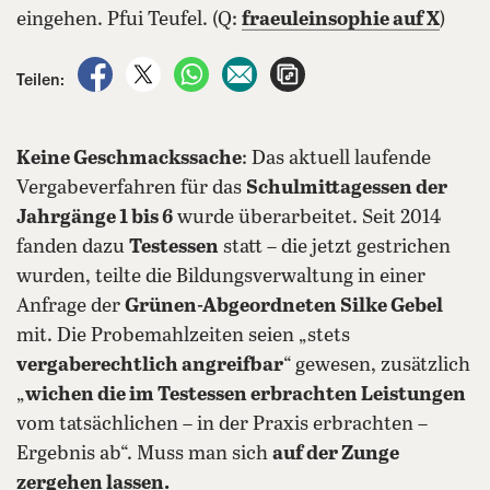
eingehen. Pfui Teufel. (Q:
fraeuleinsophie auf X
)
auf Facebook teilen
auf X teilen
per WhatsApp teilen
per E-Mail teilen
Artikel aufrufen
Teilen:
Keine Geschmackssache
: Das aktuell laufende
Vergabeverfahren für das
Schulmittagessen der
Jahrgänge 1 bis 6
wurde überarbeitet. Seit 2014
fanden dazu
Testessen
statt – die jetzt gestrichen
wurden, teilte die Bildungsverwaltung in einer
Anfrage der
Grünen-Abgeordneten Silke Gebel
mit. Die Probemahlzeiten seien „stets
vergaberechtlich angreifbar
“ gewesen, zusätzlich
„
wichen die im Testessen erbrachten Leistungen
vom tatsächlichen – in der Praxis erbrachten –
Ergebnis ab“. Muss man sich
auf der Zunge
zergehen lassen.