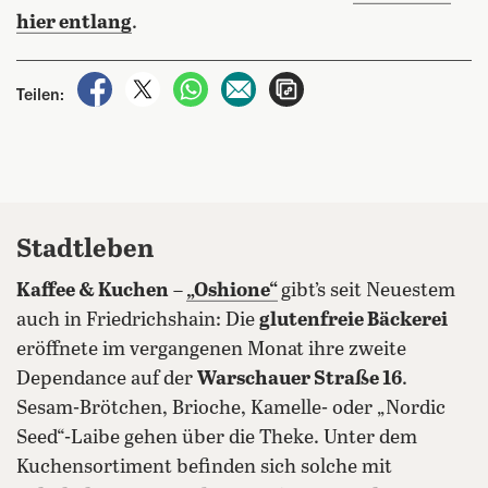
hier entlang
.
auf Facebook teilen
auf X teilen
per WhatsApp teilen
per E-Mail teilen
Artikel aufrufen
Teilen:
Stadtleben
Kaffee & Kuchen
–
„Oshione“
gibt’s seit Neuestem
auch in Friedrichshain: Die
glutenfreie Bäckerei
eröffnete im vergangenen Monat ihre zweite
Dependance auf der
Warschauer Straße 16
.
Sesam-Brötchen, Brioche, Kamelle- oder „Nordic
Seed“-Laibe gehen über die Theke. Unter dem
Kuchensortiment befinden sich solche mit