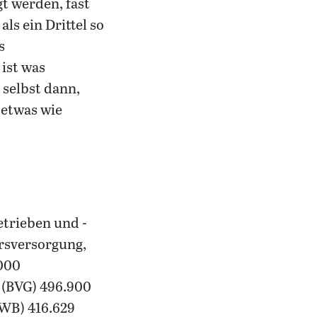
t werden, fast
als ein Drittel so
s
ist was
h selbst dann,
 etwas wie
etrieben und -
ersversorgung,
000
(BVG) 496.900
WB) 416.629