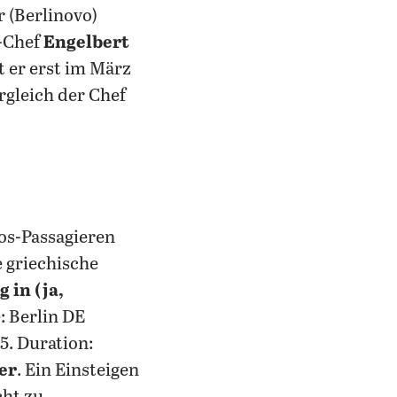
 (Berlinovo)
n-Chef
Engelbert
t er erst im März
rgleich der Chef
os-Passagieren
e griechische
 in (ja,
: Berlin DE
5. Duration:
er
. Ein Einsteigen