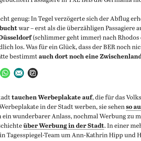
 gebuchten Passagiere in TXL ließ die Germania ni
cht genug: In Tegel verzögerte sich der Abflug erh
rbucht
war – erst als die überzähligen Passagiere 
Düsseldorf
(schlimmer geht immer)
nach Rhodos 
dlich los. Was für ein Glück, dass der BER noch nich
ätte bestimmt
auch dort noch eine Zwischenlan
ebook teilen
uf X teilen
per WhatsApp teilen
per E-Mail teilen
Artikel aufrufen
tadt
tauchen Werbeplakate auf
, die für das Vol
Werbeplakate in der Stadt werben, sie sehen
so au
ch ein wunderbarer Anlass, nochmal Werbung zu m
schichte
über Werbung in der Stadt
. In einer m
ein Tagesspiegel-Team um Ann-Kathrin Hipp und