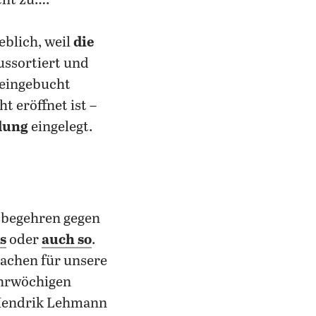
cht zu….
eblich, weil
die
aussortiert und
eingebucht
t eröffnet ist –
dung
eingelegt.
ksbegehren gegen
s
oder
auch so
.
achen für unsere
ehrwöchigen
 Hendrik Lehmann