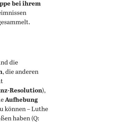
ppe bei ihrem
eimnissen
esammelt.
und die
n
, die anderen
t
anz-Resolution
),
ie
Aufhebung
u können – Luthe
oßen haben (Q: