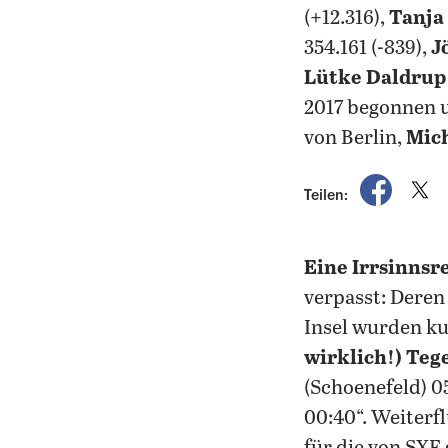
(+12.316),
Tanja
354.161 (-839),
J
Lütke Daldrup
2017 begonnen u
von Berlin,
Mich
auf Fac
a
Teilen:
Eine Irrsinnsr
verpasst: Deren
Insel wurden ku
wirklich!) Teg
(Schoenefeld) 05
00:40“. Weiterf