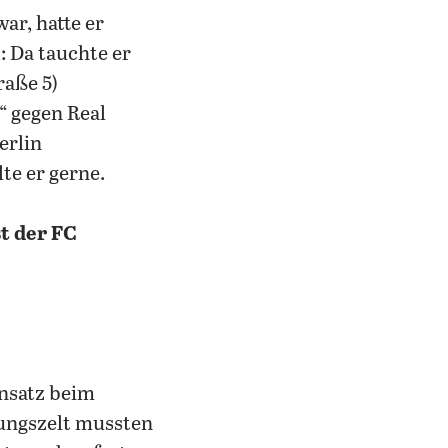
ar, hatte er
: Da tauchte er
raße 5)
o“ gegen Real
erlin
te er gerne.
st der FC
insatz beim
ttungszelt mussten