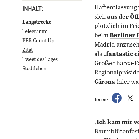
Haftentlassung v
INHALT:
sich
aus der Öf
Langstrecke
plötzlich im Fr
Telegramm
beim
Berliner 
BER Count Up
Madrid anzusehen
Zitat
als
„fantastic c
Tweet des Tages
Großer Barca-Fa
Stadtleben
Regionalpräside
Girona
(hier wa
auf Fac
a
Teilen:
„
Ich kam mir v
Baumblütenfest 