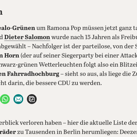
m
Realo-Grünen
um Ramona Pop müssen jetzt ganz tap
ld
Dieter Salomon
wurde nach 15 Jahren als Freib
bgewählt – Nachfolger ist der parteilose, von der
n Horn
(der auf seiner Siegerparty bei einer Attac
hwarz-grünen Wetterleuchten folgt also ein Blitze
hen Fahrradhochburg
– sieht so aus, als liege die
ht darin, die bessere CDU zu werden.
ebook teilen
uf X teilen
per WhatsApp teilen
per E-Mail teilen
Artikel aufrufen
erblick verloren haben – hier die aktuelle Liste de
räder
zu Tausenden in Berlin herumliegen: Deezer