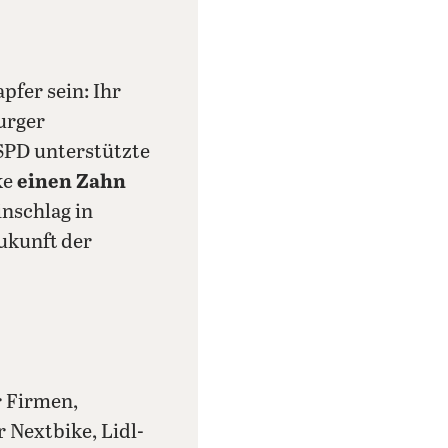
fer sein: Ihr
urger
 SPD unterstützte
ke
einen Zahn
inschlag in
 Zukunft der
r Firmen,
 Nextbike, Lidl-