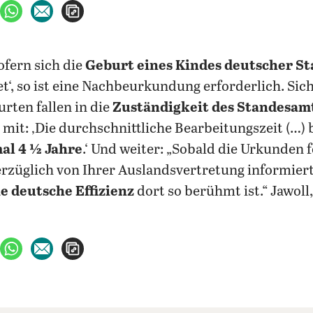
ebook teilen
uf X teilen
per WhatsApp teilen
per E-Mail teilen
Artikel aufrufen
ofern sich die
Geburt eines Kindes deutscher S
t‘, so ist eine Nachbeurkundung erforderlich. Sich
rten fallen in die
Zuständigkeit des Standesamts
t mit: ‚Die durchschnittliche Bearbeitungszeit (…)
al 4 ½ Jahre
.‘ Und weiter: „Sobald die Urkunden f
rzüglich von Ihrer Auslandsvertretung informiert.
ie deutsche Effizienz
dort so berühmt ist.“ Jawoll
ebook teilen
uf X teilen
per WhatsApp teilen
per E-Mail teilen
Artikel aufrufen