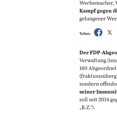
Werbemacher, V
Kampf gegen di
gelungener Wer
auf Fac
a
Teilen:
Der FDP-Abgeo
Verwaltung (in
160 Abgeordnet
(fraktionsüber
sondern offenba
seiner Immuni
soll seit 2014 g
„B.Z.“).