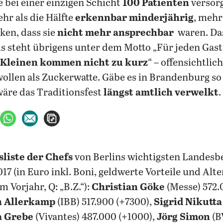
bei einer einzigen Schicht
100 Patienten
versorg
ehr als die Hälfte
erkennbar minderjährig
, mehr 
en, dass sie
nicht mehr ansprechbar
waren. Da
 steht übrigens unter dem Motto „Für jeden Gast 
 Kleinen kommen nicht zu kurz
“ – offensichtlic
ollen als Zuckerwatte. Gäbe es in Brandenburg so
äre das Traditionsfest
längst amtlich verwelkt
.
ebook teilen
uf X teilen
per WhatsApp teilen
per E-Mail teilen
Artikel aufrufen
sliste der Chefs
von Berlins wichtigsten Landesb
17 (in Euro inkl. Boni, geldwerte Vorteile und Alt
 Vorjahr, Q: „B.Z.“):
Christian Göke
(Messe) 572.
n Allerkamp
(IBB) 517.900 (+7300),
Sigrid Nikutta
 Grebe
(Vivantes) 487.000 (+1000),
Jörg Simon
(B