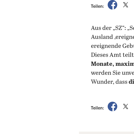
auf Fac
a
Teilen:
Aus der „SZ“: „S
Ausland ‚ereigne
ereignende Gebu
Dieses Amt teil
Monate, maxim
werden Sie unve
Wunder, dass
d
auf Fac
a
Teilen: