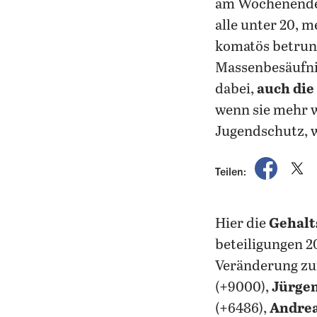
am Wochenende 
alle unter 20, m
komatös betrunk
Massenbesäufnis
dabei,
auch die
wenn sie mehr w
Jugendschutz, w
auf Fac
a
Teilen:
Hier die
Gehalt
beteiligungen 20
Veränderung zum
(+9000),
Jürge
(+6486),
Andrea