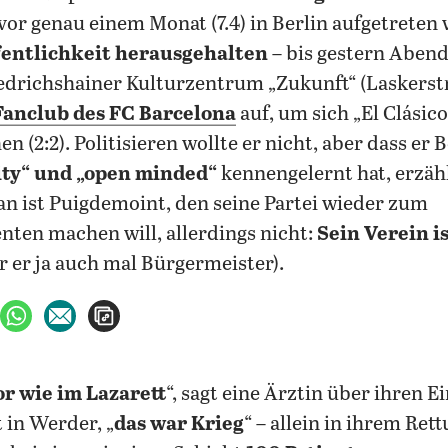
or genau einem Monat (7.4) in Berlin aufgetreten w
fentlichkeit herausgehalten
– bis gestern Abend
iedrichshainer Kulturzentrum „Zukunft“ (Laskerst
Fanclub des FC Barcelona
auf, um sich „El Clásic
 (2:2). Politisieren wollte er nicht, aber dass er B
ity“ und „
open minded“
kennengelernt hat, erzähl
n ist Puigdemoint, den seine Partei wieder zum
nten machen will, allerdings nicht:
Sein Verein i
r er ja auch mal Bürgermeister).
ebook teilen
uf X teilen
per WhatsApp teilen
per E-Mail teilen
Artikel aufrufen
or
wie im Lazarett
“, sagt eine Ärztin über ihren E
in Werder, „
das war Krieg
“ – allein in ihrem Re