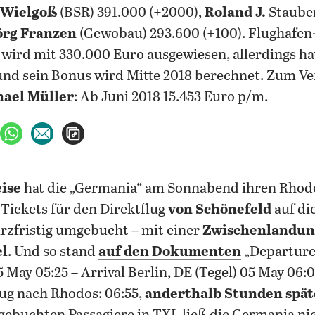
 Wielgoß
(BSR) 391.000 (+2000),
Roland J.
Stauber
örg Franzen
(Gewobau) 293.600 (+100). Flughafe
wird mit 330.000 Euro ausgewiesen, allerdings ha
nd sein Bonus wird Mitte 2018 berechnet. Zum Ve
ael Müller
: Ab Juni 2018 15.453 Euro p/m.
ebook teilen
uf X teilen
per WhatsApp teilen
per E-Mail teilen
Artikel aufrufen
eise
hat die „Germania“ am Sonnabend ihren Rhod
 Tickets für den Direktflug
von Schönefeld
auf di
rzfristig umgebucht – mit einer
Zwischenlandung
el
. Und so stand
auf den Dokumenten
„Departure
 May 05:25 – Arrival Berlin, DE (Tegel) 05 May 06:0
lug nach Rhodos: 06:55,
anderthalb Stunden spät