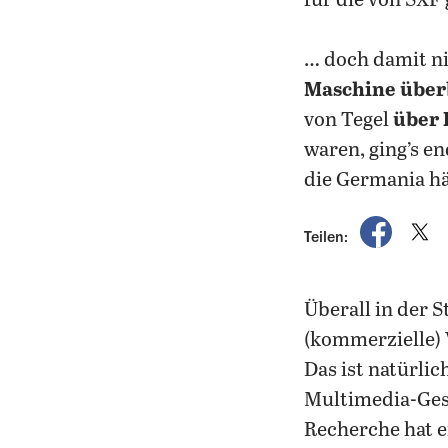
für die von SXF
… doch damit ni
Maschine übe
von Tegel
über 
waren, ging’s en
die Germania h
auf Fac
a
Teilen:
Überall in der S
(kommerzielle) 
Das ist natürli
Multimedia-Ge
Recherche hat 