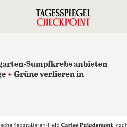
rgarten-Sumpfkrebs anbieten
ge
+
Grüne verlieren in
anische Separatisten-Held
Carles Puigdemont
nach