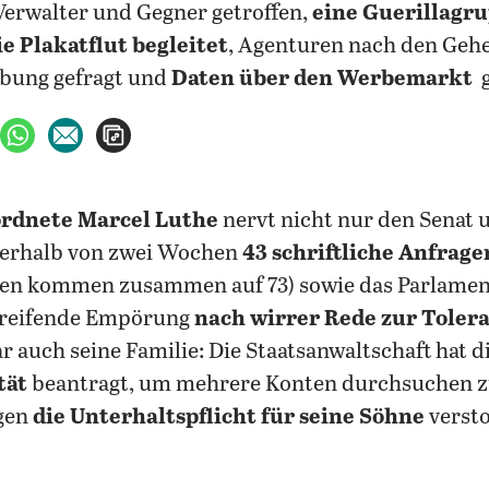
erwalter und Gegner getroffen,
eine Guerillagru
e Plakatflut begleitet
, Agenturen nach den Geh
bung gefragt und
Daten über den Werbemarkt
g
ebook teilen
uf X teilen
per WhatsApp teilen
per E-Mail teilen
Artikel aufrufen
rdnete Marcel Luthe
nervt nicht nur den Senat 
nerhalb von zwei Wochen
43 schriftliche Anfrage
en kommen zusammen auf 73) sowie das Parlamen
greifende Empörung
nach wirrer Rede zur Toler
r auch seine Familie: Die Staatsanwaltschaft hat d
tät
beantragt, um mehrere Konten durchsuchen z
egen
die Unterhaltspflicht für seine Söhne
verst