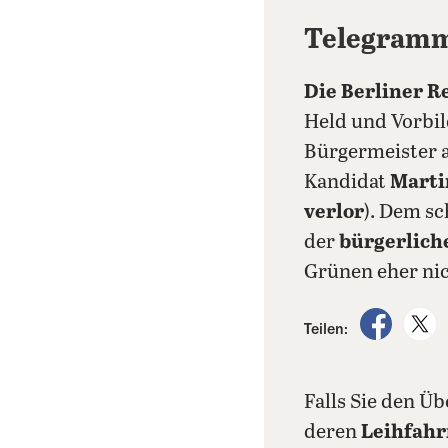
Telegram
Die Berliner 
Held und Vorbi
Bürgermeister a
Kandidat
Marti
verlor
). Dem sc
der
bürgerlic
Grünen eher nic
auf Fac
a
Teilen:
Falls Sie den Üb
deren
Leihfahr