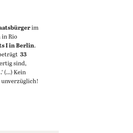
taatsbürger
im
 in Rio
 I in Berlin
.
 beträgt
33
ertig sind,
‘ (…) Kein
, unverzüglich!