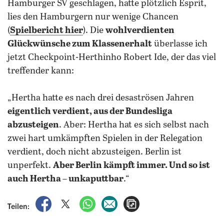
Hamburger SV geschlagen, hatte plötzlich Esprit,
lies den Hamburgern nur wenige Chancen
(
Spielbericht hier
). Die
wohlverdienten
Glückwünsche zum Klassenerhalt
überlasse ich
jetzt Checkpoint-Herthinho Robert Ide, der das viel
treffender kann:
„Hertha hatte es nach drei desaströsen Jahren
eigentlich verdient, aus der Bundesliga
abzusteigen
. Aber: Hertha hat es sich selbst nach
zwei hart umkämpften Spielen in der Relegation
verdient, doch nicht abzusteigen. Berlin ist
unperfekt.
Aber Berlin kämpft immer. Und so ist
auch Hertha – unkaputtbar
.“
auf Facebook teilen
auf X teilen
per WhatsApp teilen
per E-Mail teilen
Artikel aufrufen
Teilen: