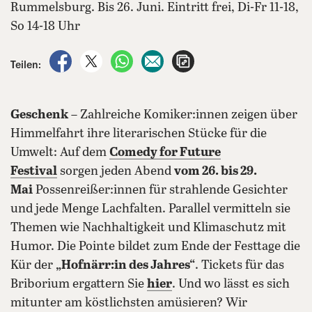
Rummelsburg. Bis 26. Juni. Eintritt frei, Di-Fr 11-18,
So 14-18 Uhr
auf Facebook teilen
auf X teilen
per WhatsApp teilen
per E-Mail teilen
Artikel aufrufen
Teilen:
Geschenk
– Zahlreiche Komiker:innen zeigen über
Himmelfahrt ihre literarischen Stücke für die
Umwelt: Auf dem
Comedy for Future
Festival
sorgen jeden Abend
vom 26. bis 29.
Mai
Possenreißer:innen für strahlende Gesichter
und jede Menge Lachfalten. Parallel vermitteln sie
Themen wie Nachhaltigkeit und Klimaschutz mit
Humor. Die Pointe bildet zum Ende der Festtage die
Kür der
„Hofnärr:in des Jahres“
. Tickets für das
Briborium ergattern Sie
hier
. Und wo lässt es sich
mitunter am köstlichsten amüsieren? Wir