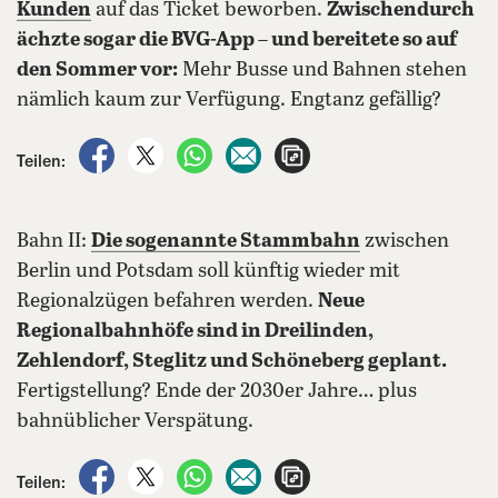
Kunden
auf das Ticket beworben.
Zwischendurch
ächzte sogar die BVG-App – und bereitete so auf
den Sommer vor:
Mehr Busse und Bahnen stehen
nämlich kaum zur Verfügung. Engtanz gefällig?
auf Facebook teilen
auf X teilen
per WhatsApp teilen
per E-Mail teilen
Artikel aufrufen
Teilen:
Bahn II:
Die sogenannte Stammbahn
zwischen
Berlin und Potsdam soll künftig wieder mit
Regionalzügen befahren werden.
Neue
Regionalbahnhöfe sind in Dreilinden,
Zehlendorf, Steglitz und Schöneberg geplant.
Fertigstellung? Ende der 2030er Jahre… plus
bahnüblicher Verspätung.
auf Facebook teilen
auf X teilen
per WhatsApp teilen
per E-Mail teilen
Artikel aufrufen
Teilen: