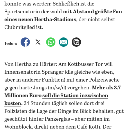
könnte was werden: Schließlich ist die
Sportsenatorin der wohl
mit Abstand größte Fan
eines neuen Hertha-Stadions
, der nicht selbst
Clubmitglied ist.
auf Facebook teilen
auf X teilen
per WhatsApp teilen
per E-Mail teilen
Artikel aufrufen
Teilen:
Von Hertha zu Härter: Am Kottbusser Tor will
Innensenatorin Spranger (die gleiche wie eben,
aber in anderer Funktion) mit einer Polizeiwache
gegen harte Jungs (m/w/d) vorgehen.
Mehr als 3,7
Millionen Euro
soll die Station inzwischen
kosten
.
24 Stunden täglich sollen dort drei
Polizisten die Lage der Dinge im Blick behalten, gut
geschützt hinter Panzerglas – aber mitten im
Wohnblock, direkt neben dem Café Kotti. Der