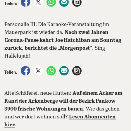
auf Facebook teilen
auf X teilen
per WhatsApp teilen
per E-Mail teilen
Artikel aufrufen
Teilen:
Personalie III: Die Karaoke-Veranstaltung im
Mauerpark ist wieder da.
Nach zwei Jahren
Corona-Pause kehrt Joe Hatchiban am Sonntag
zurück
,
berichtet die „Morgenpost“
. Sing
Hallelujah!
auf Facebook teilen
auf X teilen
per WhatsApp teilen
per E-Mail teilen
Artikel aufrufen
Teilen:
Alte Schäferei, neue Hütten:
Auf einem Acker am
Rand der Arkenberge will der Bezirk Pankow
3900 frische Wohnungen bauen.
Wie das gehen
und wer dort wohnen soll?
Lesen Abonnenten
hier
.