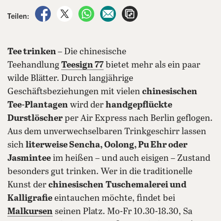
auf Facebook teilen
auf X teilen
per WhatsApp teilen
per E-Mail teilen
Artikel aufrufen
Teilen:
Tee trinken
– Die chinesische
Teehandlung
Teesign 77
bietet mehr als ein paar
wilde Blätter. Durch langjährige
Geschäftsbeziehungen mit vielen
chinesischen
Tee-Plantagen
wird der
handgepflückte
Durstlöscher
per Air Express nach Berlin geflogen.
Aus dem unverwechselbaren Trinkgeschirr lassen
sich
literweise Sencha, Oolong, Pu Ehr oder
Jasmintee
im heißen – und auch eisigen – Zustand
besonders gut trinken. Wer in die traditionelle
Kunst der
chinesischen
Tuschemalerei und
Kalligrafie
eintauchen möchte, findet bei
Malkursen
seinen Platz. Mo-Fr 10.30-18.30, Sa