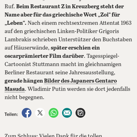
Ruf.
Beim Restaurant Z in Kreuzberg steht der
Name aber für das griechische Wort „Zoi“ für
„Leben“.
Nach einem rechtsextremen Attentat 1963
auf den griechischen Linken-Politiker Grigoris
Lambrakis schrieben Unterstützer den Buchstaben
auf Häuserwände,
später erschien ein
oscarprämierter Film darüber
. Tagesspiegel-
Cartoonist Stuttmann macht im gleichnamigen
Berliner Restaurant seine Jahresausstellung,
gerade hängen
Bilder des Japaners Gentaro
Masuda
. Wladimir Putin werden sie dort jedenfalls
nicht begegnen.
auf Facebook teilen
auf X teilen
per WhatsApp teilen
per E-Mail teilen
Artikel aufrufen
Teilen:
Zum Schluss: Vielen Dank für die tollen