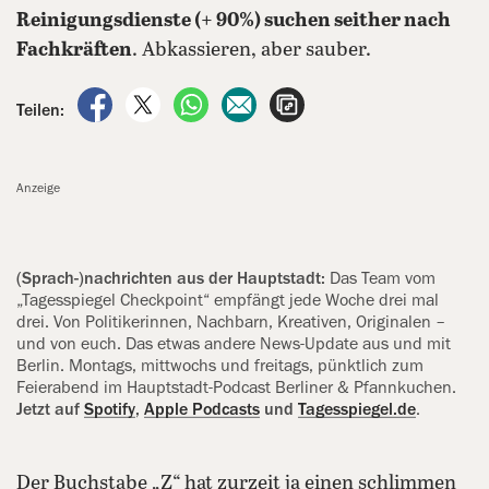
Reinigungsdienste (+ 90%) suchen seither nach
Fachkräften
. Abkassieren, aber sauber.
auf Facebook teilen
auf X teilen
per WhatsApp teilen
per E-Mail teilen
Artikel aufrufen
Teilen:
Anzeige
(Sprach-)nachrichten aus der Hauptstadt:
Das Team vom
„Tagesspiegel Checkpoint“ empfängt jede Woche drei mal
drei. Von Politikerinnen, Nachbarn, Kreativen, Originalen –
und von euch. Das etwas andere News-Update aus und mit
Berlin. Montags, mittwochs und freitags, pünktlich zum
Feierabend im Hauptstadt-Podcast Berliner & Pfannkuchen.
Jetzt auf
Spotify
,
Apple Podcasts
und
Tagesspiegel.de
.
Der Buchstabe „Z“ hat zurzeit ja einen schlimmen