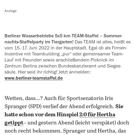
Anzeige
Berliner Wasserbetriebe 5x5 km TEAM-Staffel – Sommer­
nachts-Staffel­party im Tier­garten!
Das TEAM ist alles, heißt es
vom 15.-17. Juni 2022 in der Haupt­stadt. Egal ob als Firmen-
Incentive mit Team­building „pur“ oder gemeinsamer Team-
Lauf mit Freunden sowie an­schlie­ßendem Pick­nick im
Zentrum Berlins zwischen Bundes­kanzler­amt und Sieges­
säule. Hier seid ihr richtig! Jetzt anmelden:
www.berliner-teamstaffel.de
Wetten, dass...? Auch für Sportsenatorin Iris
Spranger (SPD) verlief der Abend erfolgreich.
Sie
hatte schon vor dem Hinspiel
2:0 für Hertha
getippt
– und gestern Abend (leicht verspätet) doch
noch recht bekommen. Spranger und Hertha, das