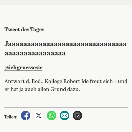
Tweet des Tages
Jaaaaaaaaaaaaaaaaaaaaaaaaaaaaaaa
aaaaaaaaaaaaaaaa
@ichgruessesie
Antwort d. Red.: Kollege Robert Ide freut sich – und
er hat ja auch allen Grund dazu.
auf Facebook teilen
auf X teilen
per WhatsApp teilen
per E-Mail teilen
Artikel aufrufen
Teilen: