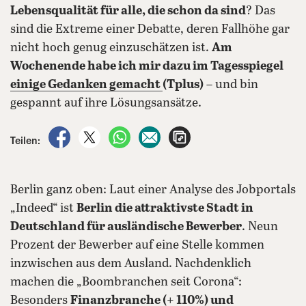
Lebensqualität für alle, die schon da sind
? Das
sind die Extreme einer Debatte, deren Fallhöhe gar
nicht hoch genug einzuschätzen ist.
Am
Wochenende habe ich mir dazu im Tagesspiegel
einige Gedanken gemacht
(Tplus)
– und bin
gespannt auf ihre Lösungsansätze.
auf Facebook teilen
auf X teilen
per WhatsApp teilen
per E-Mail teilen
Artikel aufrufen
Teilen:
Berlin ganz oben: Laut einer Analyse des Jobportals
„Indeed“ ist
Berlin die attraktivste Stadt in
Deutschland für ausländische Bewerber
. Neun
Prozent der Bewerber auf eine Stelle kommen
inzwischen aus dem Ausland. Nachdenklich
machen die „Boombranchen seit Corona“:
Besonders
Finanzbranche (+ 110%) und