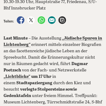
10.30-19.30 Uhr, Hauptstraße 77, Friedenau, S/U-
Bhf Innsbrucker Platz
auf Facebook teilen
auf X teilen
per WhatsApp teilen
per E-Mail teilen
Artikel aufrufen
Teilen:
Last Minute
–
Die Ausstellung
„Jüdische Spuren in
Lichtenberg“
erinnert mittels einzelner Biografien
an das facettenreiche jüdische Leben an der
Spreebucht.
Damit die Erinnerungskultur nicht
nur in Räumen gedacht wird, führt
Dagmar
Poetzsch
von der Fach- und Netzwerkstelle
„Lichtblicke“
um 17 Uhr
in
einem
Stadtspaziergang
durch den Kiez und
besucht
verlegte Stolpersteine sowie
Gedenktafeln
unter freiem Himmel. Treffpunkt:
Museum Lichtenberg,
Türrschmidtstraße 24, S-Bhf