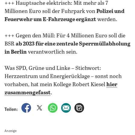
+++ Hauptsache elektrisch: Mit mehr als 7
Millionen Euro soll der Fuhrpark von
Polizei und
Feuerwehr um E-Fahrzeuge ergänzt
werden.
+++ Gegen den Müll: Für 4 Millionen Euro soll die
BSR
ab 2023 für eine zentrale Sperrmüllabholung
in Berlin
verantwortlich sein.
Was SPD, Grüne und Linke – Stichwort:
Herzzentrum und Energierücklage – sonst noch
vorhaben, hat mein Kollege Robert Kiesel
hier
zusammengefasst
.
auf Facebook teilen
auf X teilen
per WhatsApp teilen
per E-Mail teilen
Artikel aufrufen
Teilen:
Anzeige