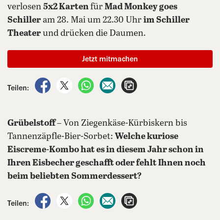
verlosen
5x2 Karten
für
Mad Monkey goes
Schiller
am 28. Mai um 22.30 Uhr
im Schiller
Theater
und drücken die Daumen.
Jetzt mitmachen
auf Facebook teilen
auf X teilen
per WhatsApp teilen
per E-Mail teilen
Artikel aufrufen
Teilen:
Grübelstoff
– Von Ziegenkäse-Kürbiskern bis
Tannenzäpfle-Bier-Sorbet:
Welche kuriose
Eiscreme-Kombo hat es in diesem Jahr schon in
Ihren Eisbecher geschafft oder fehlt Ihnen noch
beim beliebten Sommerdessert?
auf Facebook teilen
auf X teilen
per WhatsApp teilen
per E-Mail teilen
Artikel aufrufen
Teilen: