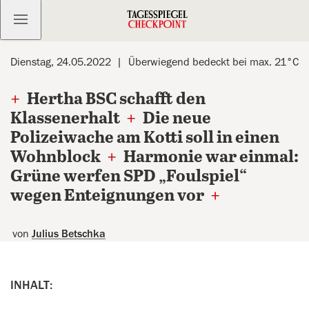
Kostenlos anmelden
Dienstag, 24.05.2022
Überwiegend bedeckt bei max. 21°C
+
Hertha BSC schafft den
Klassenerhalt
+
Die neue
Polizeiwache am Kotti soll in einen
Wohnblock
+
Harmonie war einmal:
Grüne werfen SPD „Foulspiel“
wegen Enteignungen vor
+
von
Julius Betschka
INHALT: