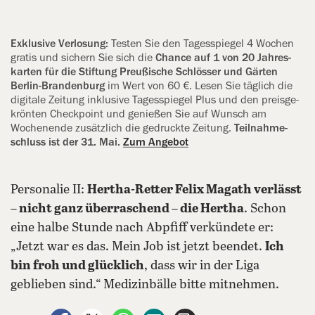
Exklusive Verlosung:
Testen Sie den Tagesspiegel 4 Wochen
gratis und sichern Sie sich die
Chance auf 1 von 20 Jahres­
karten für die Stiftung Preußische Schlösser und Gärten
Berlin-Brandenburg
im Wert von 60 €. Lesen Sie täglich die
digitale Zeitung inklusive Tages­spiegel Plus und den preis­ge­
krön­ten Check­point und ge­nie­ßen Sie auf Wunsch am
Wochen­ende zusätz­lich die gedruckte Zeitung.
Teilnahme­
schluss ist der 31. Mai.
Zum Angebot
Personalie II:
Hertha-Retter Felix Magath verlässt
– nicht ganz überraschend – die Hertha
. Schon
eine halbe Stunde nach Abpfiff verkündete er:
„Jetzt war es das. Mein Job ist jetzt beendet.
Ich
bin froh und glücklich
, dass wir in der Liga
geblieben sind.“ Medizinbälle bitte mitnehmen.