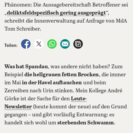
Phänomen: Die Aussagebereitschaft Betroffener sei
„
deliktsfeldspezifisch gering ausgeprägt
“,
schreibt die Innenverwaltung auf Anfrage von MdA
Tom Schreiber.
auf Facebook teilen
auf X teilen
per WhatsApp teilen
per E-Mail teilen
Artikel aufrufen
Teilen:
Was hat Spandau
, was andere nicht haben? Zum
Beispiel
die hellgrauen fetten Brocken
, die immer
im Mai
in der Havel auftauchen
und beim
Zerreiben nach Urin stinken. Mein Kollege André
Görke ist der Sache für den
Leute-
Newsletter
(heute kommt der neue) auf den Grund
gegangen – und gibt vorläufig Entwarnung: es
handelt sich wohl um
sterbenden Schwamm
.