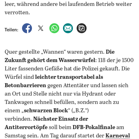
leer, während andere bei laufendem Betrieb weiter
verrotten.
auf Facebook teilen
auf X teilen
per WhatsApp teilen
per E-Mail teilen
Artikel aufrufen
Teilen:
Quer gestellte „Wannen“ waren gestern.
Die
Zukunft gehört dem Wasserwürfel
: 118 der je 1500
Liter fassenden Gefäße hat die Polizei gekauft. Die
Würfel sind
leichter transportabel als
Betonbarrieren
gegen Attentäter und lassen sich
an Ort und Stelle nicht nur via Hydrant oder
Tankwagen schnell befüllen, sondern auch zu
einem „
schwarzen Block
“ („B.Z.“)
verbinden.
Nächster Einsatz der
Antiterrortöpfe
soll beim
DFB-Pokalfinale
am
Samstag sein. Am Tag darauf startet der
Karneval