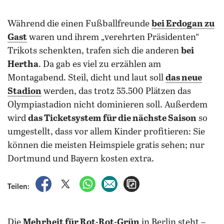
Während die einen Fußballfreunde
bei Erdogan zu
Gast
waren und ihrem „verehrten Präsidenten“
Trikots schenkten, trafen sich die anderen
bei
Hertha
. Da gab es viel zu erzählen am
Montagabend. Steil, dicht und laut soll
das neue
Stadion
werden, das trotz 55.500 Plätzen das
Olympiastadion nicht dominieren soll. Außerdem
wird
das Ticketsystem für die nächste Saison
so
umgestellt, dass vor allem Kinder profitieren: Sie
können die meisten Heimspiele gratis sehen; nur
Dortmund und Bayern kosten extra.
auf Facebook teilen
auf X teilen
per WhatsApp teilen
per E-Mail teilen
Artikel aufrufen
Teilen:
Die
Mehrheit für Rot-Rot-Grün
in Berlin steht –