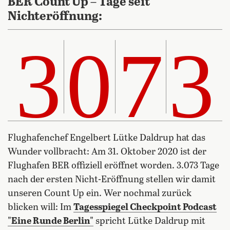
BER Count Up – Tage seit
Nichteröffnung:
3073
3
0
7
3
Flughafenchef Engelbert Lütke Daldrup hat das
Wunder vollbracht: Am 31. Oktober 2020 ist der
Flughafen BER offiziell eröffnet worden. 3.073 Tage
nach der ersten Nicht-Eröffnung stellen wir damit
unseren Count Up ein. Wer nochmal zurück
blicken will: Im
Tagesspiegel Checkpoint Podcast
"Eine Runde Berlin"
spricht Lütke Daldrup mit