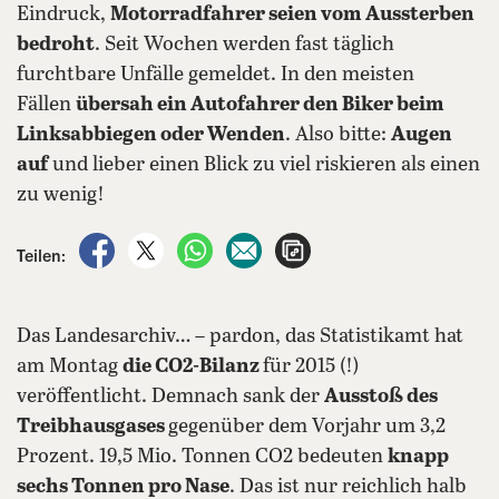
Eindruck,
Motorradfahrer seien vom Aussterben
bedroht
. Seit Wochen werden fast täglich
furchtbare Unfälle gemeldet. In den meisten
Fällen
übersah ein Autofahrer den Biker beim
Linksabbiegen oder Wenden
. Also bitte:
Augen
auf
und lieber einen Blick zu viel riskieren als einen
zu wenig!
auf Facebook teilen
auf X teilen
per WhatsApp teilen
per E-Mail teilen
Artikel aufrufen
Teilen:
Das Landesarchiv… – pardon, das Statistikamt hat
am Montag
die CO2-Bilanz
für 2015 (!)
veröffentlicht. Demnach sank der
Ausstoß des
Treibhausgases
gegenüber dem Vorjahr um 3,2
Prozent. 19,5 Mio. Tonnen CO2 bedeuten
knapp
sechs Tonnen pro Nase
. Das ist nur reichlich halb