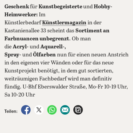
Geschenk
für
Kunstbegeisterte
und
Hobby-
Heimwerker:
Im
Künstlerbedarf
Künstlermagazin
in der
Kastanienallee 33 scheint das
Sortiment an
Farbnuancen unbegrenzt
. Ob man
die
Acryl-
und
Aquarell-,
Spray-
und
Ölfarben
nun für einen neuen Anstrich
in den eigenen vier Wänden oder für das neue
Kunstprojekt benötigt, in dem gut sortierten,
weiträumigen Fachbedarf wird man definitiv
fündig. U-Bhf Eberswalder Straße, Mo-Fr 10-19 Uhr,
Sa 10-20 Uhr
auf Facebook teilen
auf X teilen
per WhatsApp teilen
per E-Mail teilen
Artikel aufrufen
Teilen: