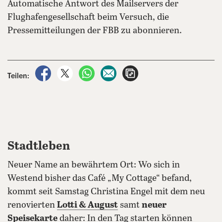
Automatische Antwort des Mailservers der
Flughafengesellschaft beim Versuch, die
Pressemitteilungen der FBB zu abonnieren.
auf Facebook teilen
auf X teilen
per WhatsApp teilen
per E-Mail teilen
Artikel aufrufen
Teilen:
Stadtleben
Neuer Name an bewährtem Ort: Wo sich in
Westend bisher das Café „My Cottage“ befand,
kommt seit Samstag Christina Engel mit dem neu
renovierten
Lotti & August
samt
neuer
Speisekarte
daher: In den Tag starten können