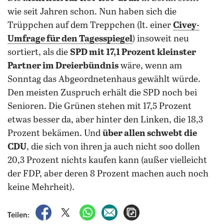
wie seit Jahren schon. Nun haben sich die
Trüppchen auf dem Treppchen (lt. einer
Civey-
Umfrage für den Tagesspiegel
) insoweit neu
sortiert, als die
SPD mit 17,1 Prozent kleinster
Partner im Dreierbündnis
wäre, wenn am
Sonntag das Abgeordnetenhaus gewählt würde.
Den meisten Zuspruch erhält die SPD noch bei
Senioren. Die Grünen stehen mit 17,5 Prozent
etwas besser da, aber hinter den Linken, die 18,3
Prozent bekämen. Und
über allen schwebt die
CDU
, die sich von ihren ja auch nicht soo dollen
20,3 Prozent nichts kaufen kann (außer vielleicht
der FDP, aber deren 8 Prozent machen auch noch
keine Mehrheit).
auf Facebook teilen
auf X teilen
per WhatsApp teilen
per E-Mail teilen
Artikel aufrufen
Teilen: