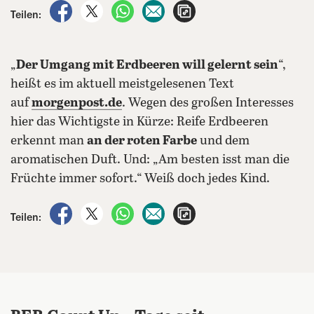
auf Facebook teilen
auf X teilen
per WhatsApp teilen
per E-Mail teilen
Artikel aufrufen
Teilen:
„
Der Umgang mit Erdbeeren will gelernt sein
“,
heißt es im aktuell meistgelesenen Text
auf
morgenpost.de
. Wegen des großen Interesses
hier das Wichtigste in Kürze: Reife Erdbeeren
erkennt man
an der roten Farbe
und dem
aromatischen Duft. Und: „Am besten isst man die
Früchte immer sofort.“ Weiß doch jedes Kind.
auf Facebook teilen
auf X teilen
per WhatsApp teilen
per E-Mail teilen
Artikel aufrufen
Teilen: