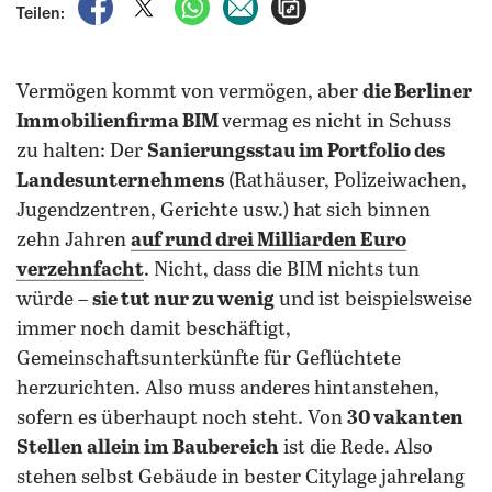
auf Facebook teilen
auf X teilen
per WhatsApp teilen
per E-Mail teilen
Artikel aufrufen
Teilen:
Vermögen kommt von vermögen, aber
die Berliner
Immobilienfirma BIM
vermag es nicht in Schuss
zu halten: Der
Sanierungsstau im Portfolio des
Landesunternehmens
(Rathäuser, Polizeiwachen,
Jugendzentren, Gerichte usw.) hat sich binnen
zehn Jahren
auf rund drei Milliarden Euro
verzehnfacht
. Nicht, dass die BIM nichts tun
würde –
sie tut nur zu wenig
und ist beispielsweise
immer noch damit beschäftigt,
Gemeinschaftsunterkünfte für Geflüchtete
herzurichten. Also muss anderes hintanstehen,
sofern es überhaupt noch steht. Von
30 vakanten
Stellen allein im Baubereich
ist die Rede. Also
stehen selbst Gebäude in bester Citylage jahrelang