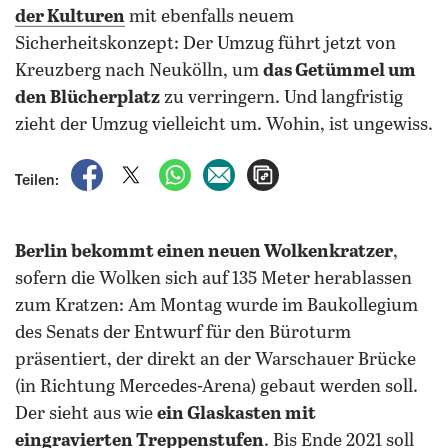
der Kulturen
mit ebenfalls neuem
Sicherheitskonzept: Der Umzug führt jetzt von
Kreuzberg nach Neukölln, um
das Getümmel um
den Blücherplatz
zu verringern. Und langfristig
zieht der Umzug vielleicht um. Wohin, ist ungewiss.
auf Facebook teilen
auf X teilen
per WhatsApp teilen
per E-Mail teilen
Artikel aufrufen
Teilen:
Berlin bekommt einen neuen Wolkenkratzer
,
sofern die Wolken sich auf 135 Meter herablassen
zum Kratzen: Am Montag wurde im Baukollegium
des Senats der Entwurf für den Büroturm
präsentiert, der direkt an der Warschauer Brücke
(in Richtung Mercedes-Arena) gebaut werden soll.
Der sieht aus wie
ein Glaskasten mit
eingravierten Treppenstufen
. Bis Ende 2021 soll