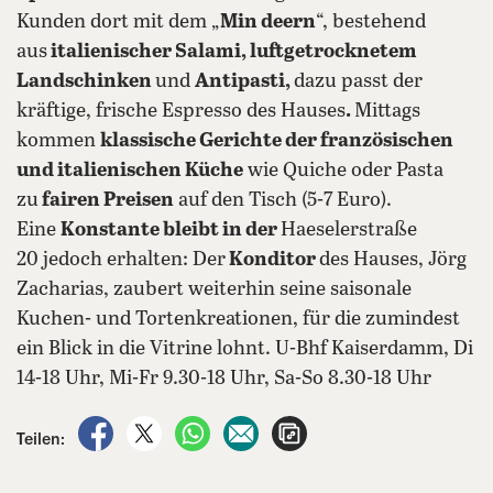
Kunden dort mit dem „
Min deern
“, bestehend
aus
italienischer Salami, luftgetrocknetem
Landschinken
und
Antipasti,
dazu passt der
kräftige, frische Espresso des Hauses
.
Mittags
kommen
klassische Gerichte der französischen
und italienischen Küche
wie Quiche oder Pasta
zu
fairen Preisen
auf den Tisch (5-7 Euro).
Eine
Konstante bleibt in der
Haeselerstraße
20 jedoch erhalten: Der
Konditor
des Hauses, Jörg
Zacharias, zaubert weiterhin seine saisonale
Kuchen- und Tortenkreationen, für die zumindest
ein Blick in die Vitrine lohnt. U-Bhf Kaiserdamm, Di
14-18 Uhr, Mi-Fr 9.30-18 Uhr, Sa-So 8.30-18 Uhr
auf Facebook teilen
auf X teilen
per WhatsApp teilen
per E-Mail teilen
Artikel aufrufen
Teilen: