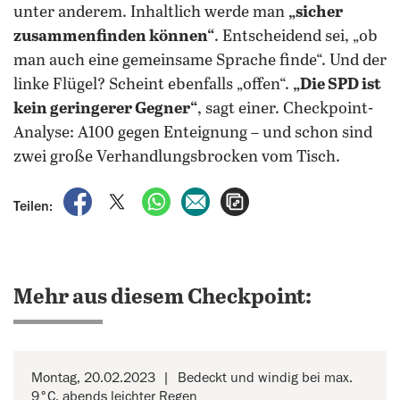
unter anderem. Inhaltlich werde man
„sicher
zusammenfinden können“
. Entscheidend sei, „ob
man auch eine gemeinsame Sprache finde“. Und der
linke Flügel? Scheint ebenfalls „offen“.
„Die SPD ist
kein geringerer Gegner“
, sagt einer. Checkpoint-
Analyse: A100 gegen Enteignung – und schon sind
zwei große Verhandlungsbrocken vom Tisch.
auf Facebook teilen
auf X teilen
per WhatsApp teilen
per E-Mail teilen
Artikel aufrufen
Teilen:
Mehr aus diesem Checkpoint:
Montag, 20.02.2023
Bedeckt und windig bei max.
9°C, abends leichter Regen