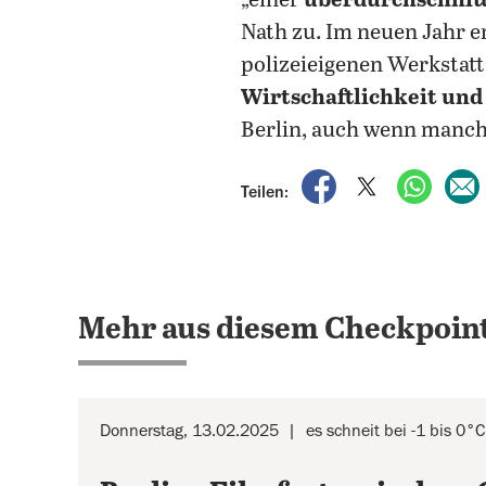
„einer
überdurchschnitt
Nath zu. Im neuen Jahr e
polizeieigenen Werkstatt
Wirtschaftlichkeit und
Berlin, auch wenn manche
auf Facebook teile
auf X teilen
per Wh
Teilen:
Mehr aus diesem Checkpoint
Donnerstag, 13.02.2025
es schneit bei -1 bis 0°C