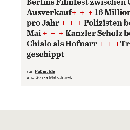
Berlins Filmfest zwischen 
Ausverkauf
+
+
+
16 Milli
pro Jahr
+
+
+
Polizisten 
Mai
+
+
+
Kanzler Scholz 
Chialo als Hofnarr
+
+
+
Tr
geschippt
von
Robert Ide
und Sönke Matschurek