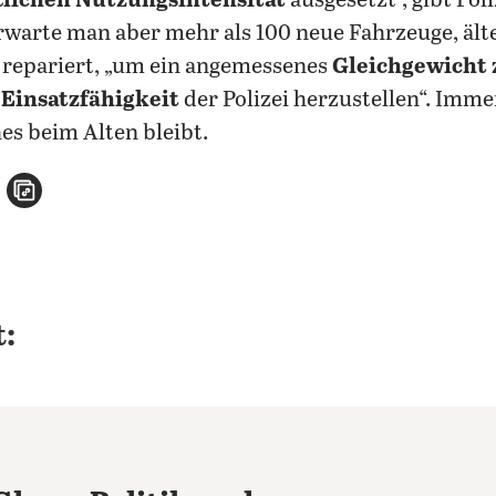
lichen Nutzungsintensität
ausgesetzt“, gibt Pol
rwarte man aber mehr als 100 neue Fahrzeuge, ält
 repariert, „um ein angemessenes
Gleichgewicht
 Einsatzfähigkeit
der Polizei herzustellen“. Imme
s beim Alten bleibt.
n
atsApp teilen
per E-Mail teilen
Artikel aufrufen
: