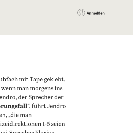
auf Facebook teilen
auf X teilen
per WhatsApp teilen
per E-Mail teilen
Artikel au
Teilen:
Anmelden
hfach mit Tape geklebt,
s, wenn man morgens ins
Jendro, der Sprecher der
erungsfall
“, führt Jendro
en, „die man
zeidirektionen 1-5 seien