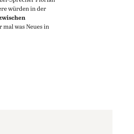
izei-Sprecher Florian
ere würden in der
 zwischen
r mal was Neues in