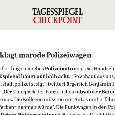
klagt marode Polizeiwagen
 allerdings manches
Polizeiauto
aus. Das Handschu
spiegel hängt auf halb acht
: „So schaut das au
stadtpolizei steigt“, twittert ärgerlich Benjamin 
 „Der Fuhrpark der Polizei ist ein
absoluter Sani
e aus. Die Kollegen müssten mit Autos umherfahr
erkehr nehmen würde“. Die Funkwagen in den Poli