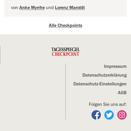
von
Anke Myrrhe
und
Lorenz Maroldt
Alle Checkpoints
Impressum
Datenschutz­erklärung
Datenschutz-Einstellungen
AGB
Folgen Sie uns auf:
Folgen Sie un
Folgen S
Fo