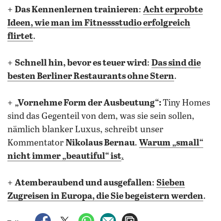
+
Das Kennenlernen trainieren
:
Acht erprobte
Ideen, wie man im Fitnessstudio erfolgreich
flirtet
.
+
Schnell hin, bevor es teuer wird
:
Das sind die
besten Berliner Restaurants ohne Stern
.
+
„Vornehme Form der Ausbeutung“:
Tiny Homes
sind das Gegenteil von dem, was sie sein sollen,
nämlich blanker Luxus, schreibt unser
Kommentator
Nikolaus Bernau
.
Warum „small“
nicht immer „beautiful“ ist
.
+
Atemberaubend und ausgefallen
:
Sieben
Zugreisen in Europa, die Sie begeistern werden
.
auf Facebook teilen
auf X teilen
per WhatsApp teilen
per E-Mail teilen
Artikel aufrufen