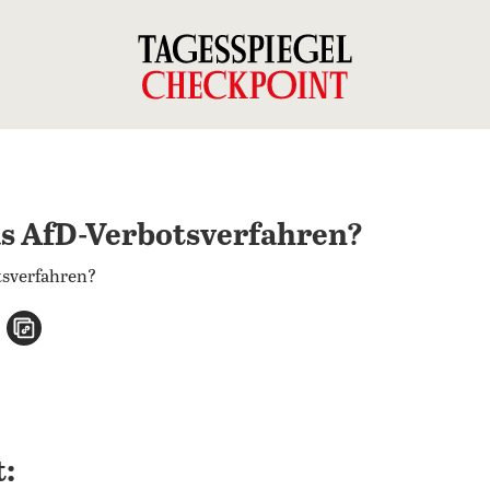
as AfD-Verbotsverfahren?
n
atsApp teilen
per E-Mail teilen
Artikel aufrufen
: