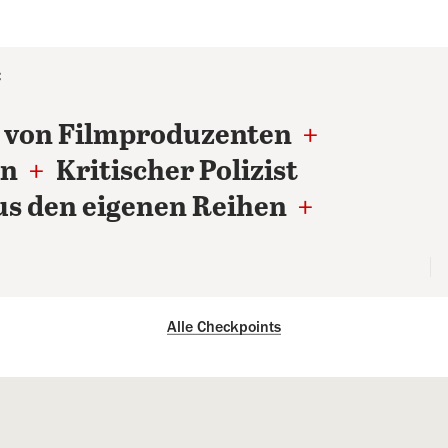
C
 von Filmproduzenten
+
in
+
Kritischer Polizist
s den eigenen Reihen
+
Alle Checkpoints