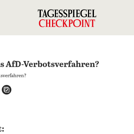
as AfD-Verbotsverfahren?
n
atsApp teilen
per E-Mail teilen
Artikel aufrufen
: