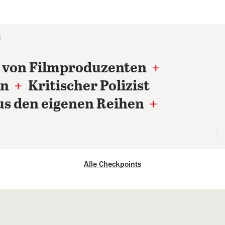
C
 von Filmproduzenten
+
in
+
Kritischer Polizist
s den eigenen Reihen
+
Alle Checkpoints