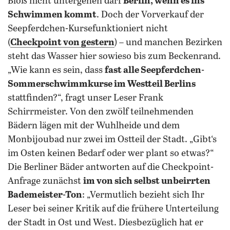
Bloß nicht untergehen darf
Berlin, wenn es ins
Schwimmen kommt
. Doch der Vorverkauf der
Seepferdchen-Kursefunktioniert nicht
(
Checkpoint von gestern
) – und manchen Bezirken
steht das Wasser hier sowieso bis zum Beckenrand.
„Wie kann es sein, dass
fast alle Seepferdchen-
Sommerschwimmkurse im Westteil Berlins
stattfinden?“, fragt unser Leser Frank
Schirrmeister. Von den zwölf teilnehmenden
Bädern lägen mit der Wuhlheide und dem
Monbijoubad nur zwei im Ostteil der Stadt. „Gibt‘s
im Osten keinen Bedarf oder wer plant so etwas?“
Die Berliner Bäder antworten auf die Checkpoint-
Anfrage zunächst
im von sich selbst unbeirrten
Bademeister-Ton
: „Vermutlich bezieht sich Ihr
Leser bei seiner Kritik auf die frühere Unterteilung
der Stadt in Ost und West. Diesbezüglich hat er